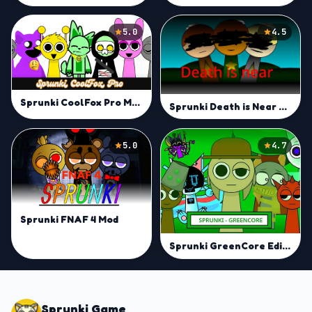
5.0
4.5
Sprunki CoolFox Pro Mod
Sprunki Death is Near Mod
5.0
4.7
Sprunki FNAF 4 Mod
Sprunki GreenCore Edition Mod
Sprunki Game