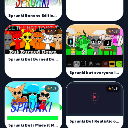
Sprunki Banana Edition Mod
4.4
4.7
Sprunki But Burned Down Mod
Sprunki but everyone is alive
4.7
4.9
Sprunki But Realistic of them
Sprunki But i Made it Mod