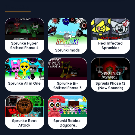
Trending
Sprunke Hyper
Heal Infected
Shifted Phase 4
Sprunkies
Sprunki mods
Sprunke All in One
Sprunke Bi-
Sprunki Phase 12
Shifted Phase 3
(New Sounds)
Sprunke Beat
Sprunki Babies:
Attack
Daycare
Interactive