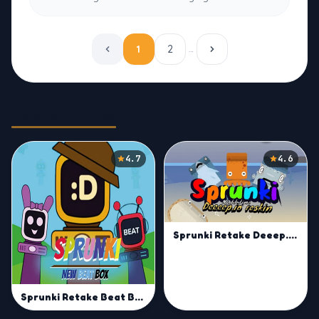
1
2
…
Related Games
4.7
4.6
Sprunki Retake Deeep.io Reskin
Sprunki Retake Beat Box