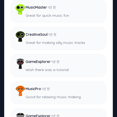
·
MusicMaster
1년 전
Great for quick music fun.
·
CreativeSoul
1년 전
Great for making silly music tracks.
·
GameExplorer
1년 전
Wish there was a tutorial.
·
MusicPro
1년 전
Good for relaxing music making.
·
GameExplorer
1년 전