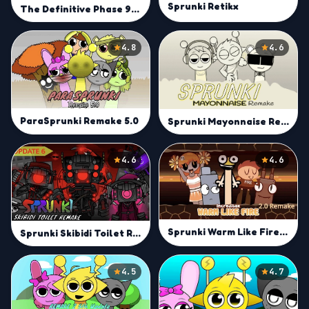
Sprunki Retikx
The Definitive Phase 9: Demolition
4.8
4.6
ParaSprunki Remake 5.0
Sprunki Mayonnaise Remake
4.6
4.6
Sprunki Warm Like Fire 2.0 Remake
Sprunki Skibidi Toilet Remake 6
4.5
4.7