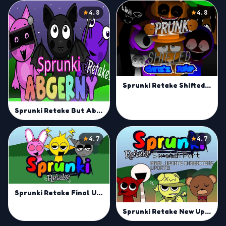
4.8
4.8
Sprunki Retake Shifted | Remix Your Sprunki Sound Today
Sprunki Retake But Abgerny
4.7
4.7
Sprunki Retake Final Update | Master Mix and Groove
Sprunki Retake New Update | Unleash Your Remix Skills Online