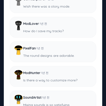
Wish there was a story mode.
·
ModLover
1년 전
How do I save my tracks?
·
PixelFan
1년 전
The round designs are adorable.
·
ModHunter
1년 전
Is there a way to customize more?
·
SoundArtist
1년 전
Mixing sounds is so satisfying.