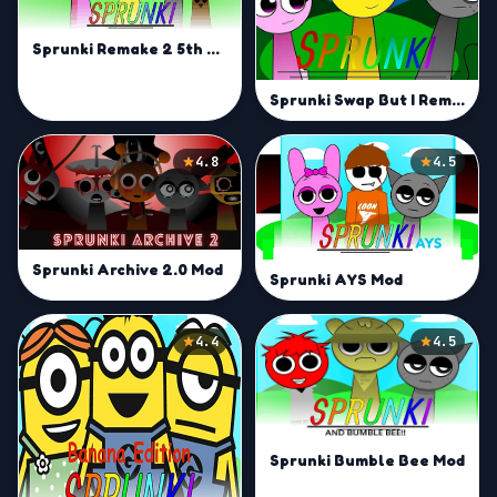
Sprunki Remake 2 5th Update
Sprunki Swap But I Remake | Mix with Swapped Characters
4.8
4.5
Sprunki Archive 2.0 Mod
Sprunki AYS Mod
4.4
4.5
Sprunki Bumble Bee Mod