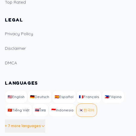
Top Rated
LEGAL
Privacy Policy
Disclaimer
DMCA
LANGUAGES
🇺🇸
English
🇩🇪
Deutsch
🇪🇸
Español
🇫🇷
Français
🇵🇭
Filipino
🇻🇳
Tiếng Việt
🇹🇭
ไทย
🇮🇩
Indonesia
🇰🇷
한국어
+ 7 more languages