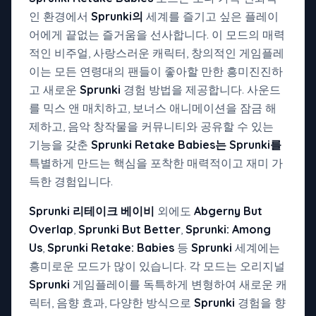
인 환경에서
Sprunki의
세계를 즐기고 싶은 플레이
어에게 끝없는 즐거움을 선사합니다. 이 모드의 매력
적인 비주얼, 사랑스러운 캐릭터, 창의적인 게임플레
이는 모든 연령대의 팬들이 좋아할 만한 흥미진진하
고 새로운
Sprunki
경험 방법을 제공합니다. 사운드
를 믹스 앤 매치하고, 보너스 애니메이션을 잠금 해
제하고, 음악 창작물을 커뮤니티와 공유할 수 있는
기능을 갖춘
Sprunki Retake Babies는
Sprunki를
특별하게 만드는 핵심을 포착한 매력적이고 재미 가
득한 경험입니다.
Sprunki 리테이크 베이비
외에도
Abgerny But
Overlap
,
Sprunki But Better
,
Sprunki: Among
Us
,
Sprunki Retake: Babies
등
Sprunki
세계에는
흥미로운 모드가 많이 있습니다. 각 모드는 오리지널
Sprunki
게임플레이를 독특하게 변형하여 새로운 캐
릭터, 음향 효과, 다양한 방식으로
Sprunki
경험을 향