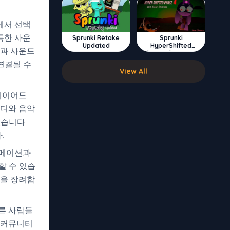
에서 선택
특한 사운
Sprunki Retake
Sprunki
Updated
HyperShifted
일과 사운드
Phase 4 but Swap
Double
연결될 수
View All
 레이어드
로디와 음악
있습니다.
.
니메이션과
할 수 있습
험을 장려합
른 사람들
 커뮤니티