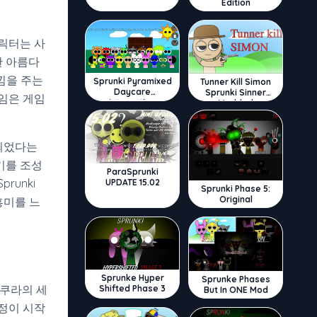
Edition
릭터는 사
한 아름다
낌을 주는
Sprunki Pyramixed
Tunner Kill Simon
Daycare
Sprunki Sinner
임은 게임
Interactive
Modded
되었다는
기를 조성
ParaSprunki
runki
UPDATE 15.02
Sprunki Phase 5:
Original
흥미를 느
Sprunke Hyper
Sprunke Phases
쿠라의 세
Shifted Phase 3
But In ONE Mod
정이 시작