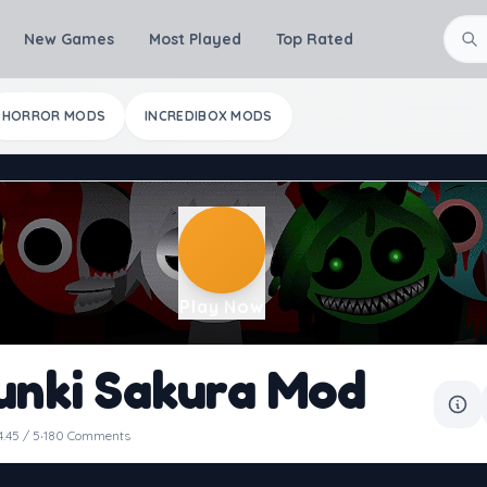
New Games
Most Played
Top Rated
HORROR MODS
INCREDIBOX MODS
Play Now
unki Sakura Mod
·
4.45 / 5
180 Comments