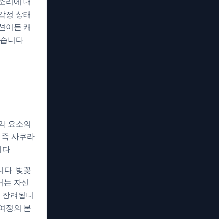
소리에 대
감정 상태
션이든 캐
있습니다.
악 요소의
 즉 사쿠라
다.
다. 벚꽃
어는 자신
록 장려됩니
여정의 본