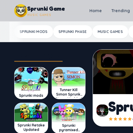
Skip to content
Sprunki Game
Home
Trending
MUSIC GAMES
SPRUNKI MODS
SPRUNKI PHASE
MUSIC GAMES
Most Played
Tunner Kill
Simon Sprunki
Sprunki mods
Sinner Modded
Spr
Sprunki Retake
Sprunki
Updated
pyramixed