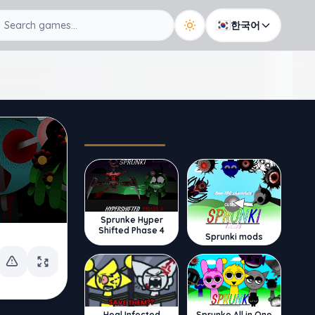
🇰🇷
한국어
Trending
Sprunke Hyper
Shifted Phase 4
Sprunki mods
Sprunke All in One
Heal Infected