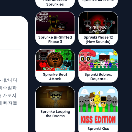
Sprunkies
Sprunke Bi-Shifted
Sprunki Phase 12
Phase 3
(New Sounds)
Sprunke Beat
Sprunki Babies:
Attack
Daycare
사합니다.
Interactive
 비주얼과
을 가로지
에 빠져들
Sprunke Looping
the Rooms
Sprunki Kiss