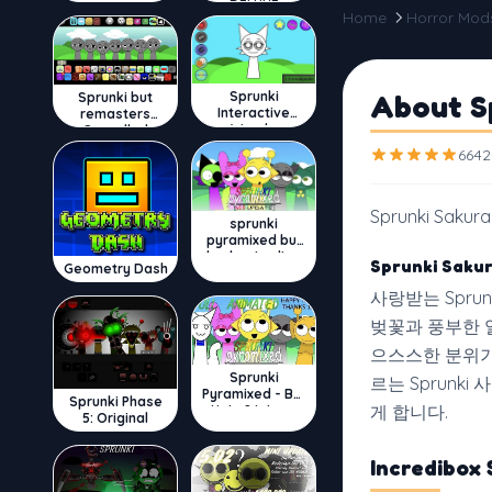
DELUXE
Home
Horror Mod
Sprunki
About S
Sprunki but
Interactive
remasters
Wenda
Cancelled
6642
Sprunki Sakur
sprunki
pyramixed but
broker is alive
Sprunki Sak
Geometry Dash
사랑받는 Spr
벚꽃과 풍부한 
으스스한 분위기
Sprunki
르는 Sprun
Pyramixed - But
Sprunki Phase
게 합니다.
Upin & Ipin oc
5: Original
Incredibo