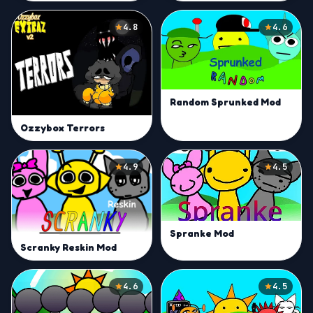
4.8
4.6
Random Sprunked Mod
Ozzybox Terrors
4.9
4.5
Spranke Mod
Scranky Reskin Mod
4.6
4.5