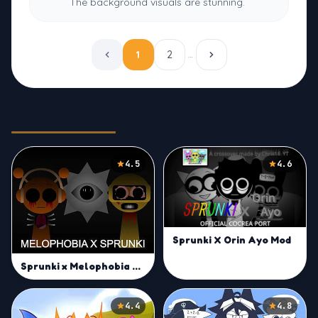
The background visuals are stunning.
1
2
…
Related Games
4.5
4.6
Sprunki X Orin Ayo Mod
Sprunki x Melophobia Mod
4.4
4.8