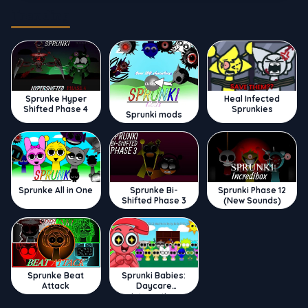
Trending
Sprunke Hyper
Heal Infected
Shifted Phase 4
Sprunkies
Sprunki mods
Sprunke All in One
Sprunke Bi-
Sprunki Phase 12
Shifted Phase 3
(New Sounds)
Sprunke Beat
Sprunki Babies:
Attack
Daycare
Interactive