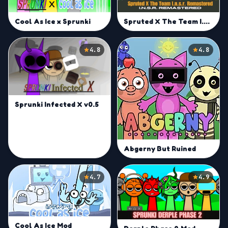
Cool As Ice x Sprunki
Spruted X The Team I.n.s.r. Remastered
4.8
4.8
Sprunki Infected X v0.5
Abgerny But Ruined
4.7
4.9
Cool As Ice Mod