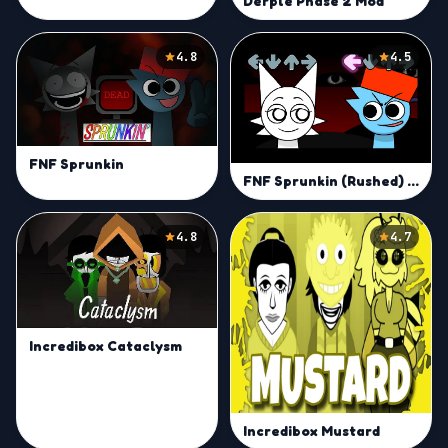
Derple Phase 2 Mod
4.8
4.5
FNF Sprunkin
FNF Sprunkin (Rushed) Mod
4.8
4.7
Incredibox Cataclysm
Incredibox Mustard