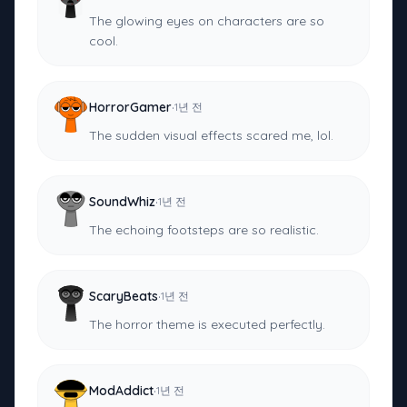
The glowing eyes on characters are so
cool.
·
HorrorGamer
1년 전
The sudden visual effects scared me, lol.
·
SoundWhiz
1년 전
The echoing footsteps are so realistic.
·
ScaryBeats
1년 전
The horror theme is executed perfectly.
·
ModAddict
1년 전