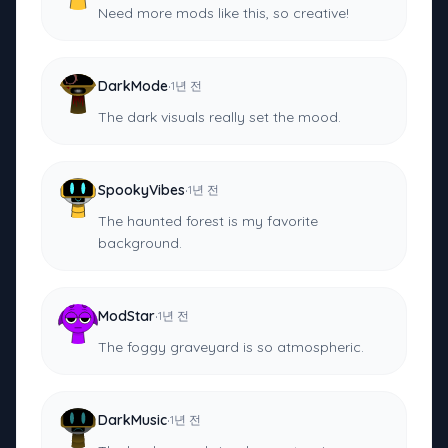
Need more mods like this, so creative!
·
DarkMode
1년 전
The dark visuals really set the mood.
·
SpookyVibes
1년 전
The haunted forest is my favorite
background.
·
ModStar
1년 전
The foggy graveyard is so atmospheric.
·
DarkMusic
1년 전