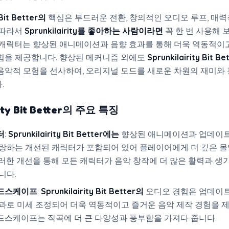
 Bit Better의
핵심은 부드러운 전환, 창의적인 오디오 루프, 매
 따라서
Sprunkilairity를 좋아하는 사람이라면
꼭 한 번 사용해 
 캐릭터는 향상된 애니메이션과 음향 효과를 통해 더욱 역동적이
험을 제공합니다. 향상된 메커니즘 외에도
Sprunkilairity Bit B
음악적 모험을 선사하여, 오리지널 모드를 새로운 차원의 재미와
.
ity Bit Better의
주요 특징
터
:
Sprunkilairity Bit Better에는
향상된 애니메이션과 업데이트
자랑하는 개선된 캐릭터가 포함되어 있어 플레이어에게 더 깊은 몰
러한 개선을 통해 모든 캐릭터가 음악 창작에 더 많은 활력과 생
니다.
드스케이프
:
Sprunkilairity Bit Better의
오디오 경험은 업데이
과로 미세 조정되어 더욱 역동적이고 즐거운 음악 제작 경험을 
드스케이프는 작곡에 더 큰 다양성과 풍부함을 가져다 줍니다.