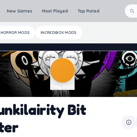
New Games
Most Played
Top Rated
HORROR MODS
INCREDIBOX MODS
Play Now
nkilairity Bit
ter