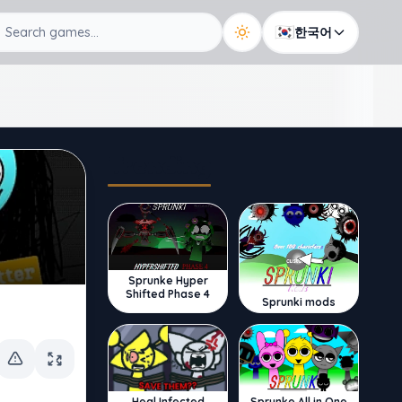
🇰🇷
한국어
Trending
Sprunke Hyper
Shifted Phase 4
Sprunki mods
Sprunke All in One
Heal Infected