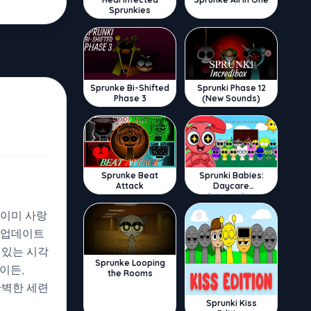
Sprunkies
Sprunke Bi-Shifted
Sprunki Phase 12
Phase 3
(New Sounds)
Sprunke Beat
Sprunki Babies:
Attack
Daycare
Interactive
 이미 사랑
업데이트
 있는 시각
Sprunke Looping
이든,
the Rooms
완벽한 세련
Sprunki Kiss