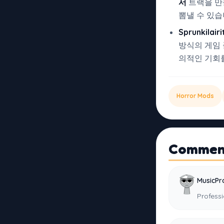
서
트랙을 만
뽐낼 수 있습
Sprunkilair
방식의 게임 
의적인 기회
Horror Mods
Commen
MusicPr
Professi