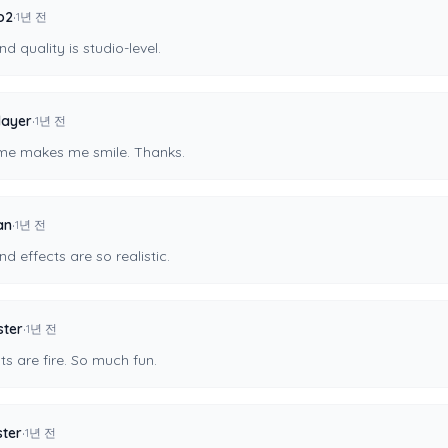
·
o2
1년 전
d quality is studio-level.
·
layer
1년 전
me makes me smile. Thanks.
·
an
1년 전
d effects are so realistic.
·
ter
1년 전
s are fire. So much fun.
·
ter
1년 전