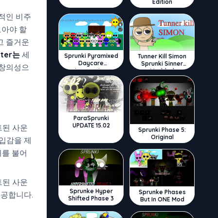
Edition
력적인 비주
보아야 할
고 즐거운
etter는
세
Sprunki Pyramixed
Tunner Kill Simon
Daycare
Sprunki Sinner
 창의성으
Interactive
Modded
ParaSprunki
UPDATE 15.02
된 사운
Sprunki Phase 5:
Original
입감을 제
기를 불어
트된 사운
Sprunke Hyper
Sprunke Phases
제공합니다.
Shifted Phase 3
But In ONE Mod