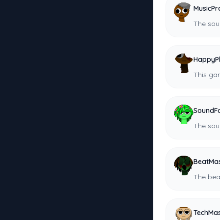
MusicPr
The soun
HappyP
This ga
SoundF
The soun
BeatMas
The beat
TechMas