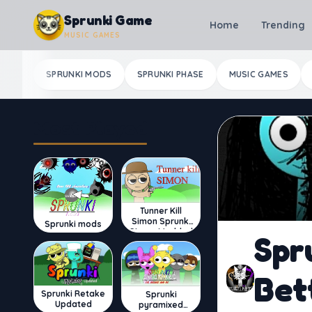
Skip to content
Sprunki Game
Home
Trending
MUSIC GAMES
SPRUNKI MODS
SPRUNKI PHASE
MUSIC GAMES
Most Played
Tunner Kill
Simon Sprunki
Sprunki mods
Sinner Modded
Spru
Bet
Sprunki Retake
Sprunki
Updated
pyramixed