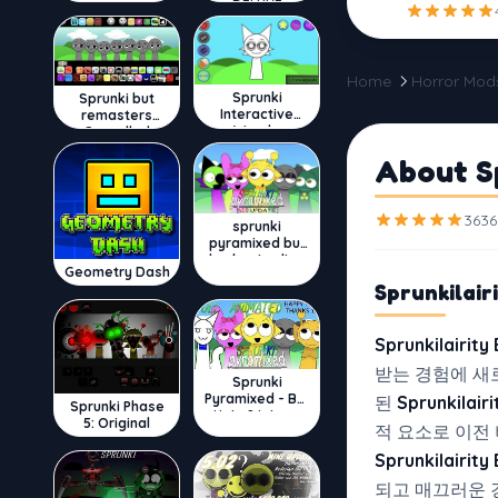
DELUXE
Home
Horror Mod
Sprunki
Sprunki but
Interactive
remasters
Wenda
Cancelled
About Sp
3636
sprunki
pyramixed but
broker is alive
Geometry Dash
Sprunkilair
Sprunkilairity
받는 경험에 새
Sprunki
Pyramixed - But
된
Sprunkilai
Sprunki Phase
Upin & Ipin oc
5: Original
적 요소로 이전
Sprunkilairity
되고 매끄러운 