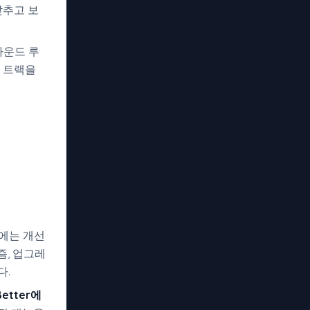
맞추고 보
사운드 루
한 트랙을
전에는 개선
즘, 업그레
다.
 Better에