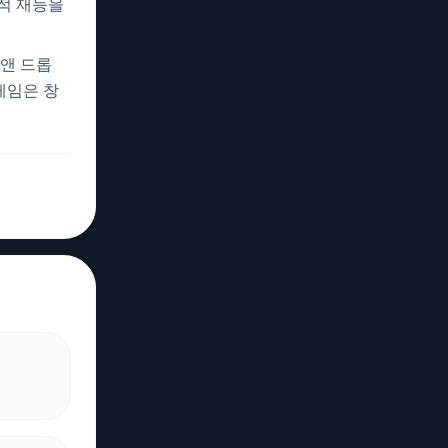
적 재능을
 앤 드롭
게임은 창