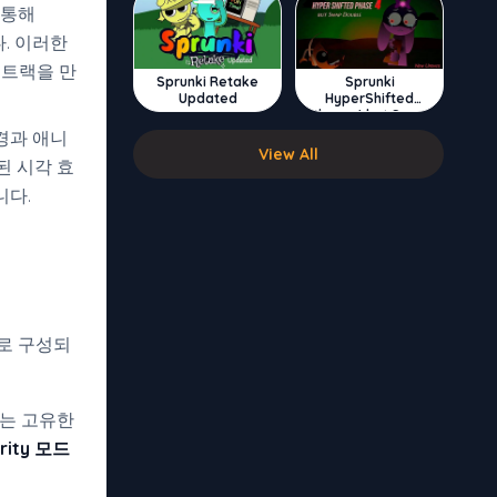
 통해
. 이러한
 트랙을 만
Sprunki Retake
Sprunki
Updated
HyperShifted
Phase 4 but Swap
Double
경과 애니
View All
된 시각 효
니다.
로 구성되
터는 고유한
irity 모드