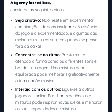
Abgerny Incredibox,
considere as seguintes dicas:
Seja criativo:
Não hesite em experimentar
combinações de sons invulgares. A essência
do jogo é a experimentação, e algumas das
melhores misturas surgem quando se pensa
fora da caixa!
Concentre-se no ritmo:
Presta muita
atenção à forma como os diferentes sons e
batidas interagem. Uma mistura bem
equilibrada pode melhorar significativamente
a tua criação musical.
Interaja com os outros:
Ligue-se a outros
jogadores online. Partilhar experiências e
misturas pode inspirar novas ideias e melhorar
as suas capacidades de mistura.