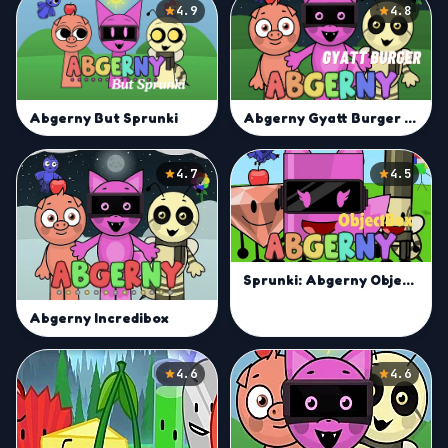
4.9
4.8
Abgerny Gyatt Burger Mod
Abgerny But Sprunki
4.7
4.5
Sprunki: Abgerny Objectbox
Abgerny Incredibox
4.6
4.6