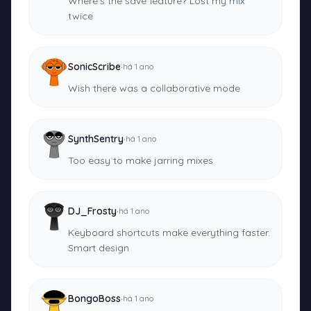
Where’s the save feature? Lost my mix
twice
·
SonicScribe
há 1 ano
Wish there was a collaborative mode
·
SynthSentry
há 1 ano
Too easy to make jarring mixes
·
DJ_Frosty
há 1 ano
Keyboard shortcuts make everything faster.
Smart design
·
BongoBoss
há 1 ano