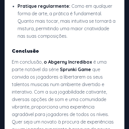
Pratique regularmente:
Como em qualquer
forma de arte, a prática é fundamental.
Quanto mais tocar, mais intuitiva se tornará a
mistura, permitindo uma maior criatividade
nas suas composições.
Conclusão
Em conclusão,
o Abgerny Incredibox
é uma
parte notável da série
Sprunki Game
que
convida os jogadores a libertarem os seus
talentos musicais num ambiente divertido e
interativo. Com a sua jogabilidade cativante,
diversas opções de som e uma comunidade
vibrante, proporciona uma experiência
agradável para jogadores de todos os níveis.
Quer seja um novato à procura de experiências