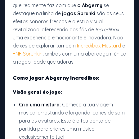
que realmente faz com que
o Abgerny
se
destaque na linha de
jogos Sprunki
são os seus
efeitos sonoros frescos e o estilo visual
revitalizado, oferecendo aos fãs de
Incredibox
uma experiência emocionante e inovadora. Não
deixes de explorar também
Incredibox Mustard
e
FNF Sprunkin
, ambos com uma abordagem única
à jogabilidade que adoras!
Como jogar Abgerny Incredibox
Visão geral do jogo:
Cria uma mistura:
Começa a tua viagem
musical arrastando e largando ícones de som
para os avatares. Este é o teu ponto de
partida para criares uma música
exclusivamente tua!