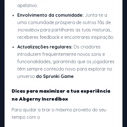
apelativo.
Envolvimento da comunidade:
Junta-te a
uma comunidade próspera de outros fãs de
Incredibox
para partilhares as tuas misturas,
receberes feedback e encontrares inspiração.
Actualizações regulares:
Os criadores
introduzem frequentemente novos sons e
funcionalidades, garantindo que os jogadores
têm sempre conteúdo novo para explorar no
universo
do Sprunki Game
.
Dicas para maximizar a tua experiência
no Abgerny Incredibox
Para ajudar a tirar o máximo proveito do seu
tempo com o