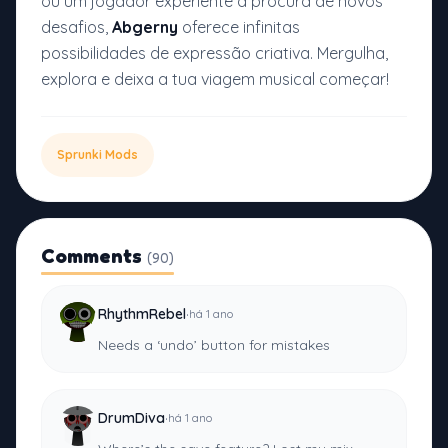
ou um jogador experiente à procura de novos
desafios,
Abgerny
oferece infinitas
possibilidades de expressão criativa. Mergulha,
explora e deixa a tua viagem musical começar!
Sprunki Mods
Comments
(90)
·
RhythmRebel
há 1 ano
Needs a ‘undo’ button for mistakes
·
DrumDiva
há 1 ano