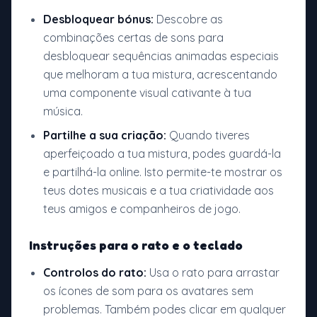
Desbloquear bónus:
Descobre as
combinações certas de sons para
desbloquear sequências animadas especiais
que melhoram a tua mistura, acrescentando
uma componente visual cativante à tua
música.
Partilhe a sua criação:
Quando tiveres
aperfeiçoado a tua mistura, podes guardá-la
e partilhá-la online. Isto permite-te mostrar os
teus dotes musicais e a tua criatividade aos
teus amigos e companheiros de jogo.
Instruções para o rato e o teclado
Controlos do rato:
Usa o rato para arrastar
os ícones de som para os avatares sem
problemas. Também podes clicar em qualquer