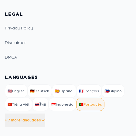
LEGAL
Privacy Policy
Disclaimer
DMCA
LANGUAGES
🇺🇸
English
🇩🇪
Deutsch
🇪🇸
Español
🇫🇷
Français
🇵🇭
Filipino
🇻🇳
Tiếng Việt
🇹🇭
ไทย
🇮🇩
Indonesia
🇵🇹
Português
+ 7 more languages