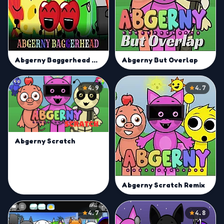
Abgerny Baggerhead Mod
Abgerny But Overlap
4.9
4.7
Abgerny Scratch
Abgerny Scratch Remix
4.7
4.8