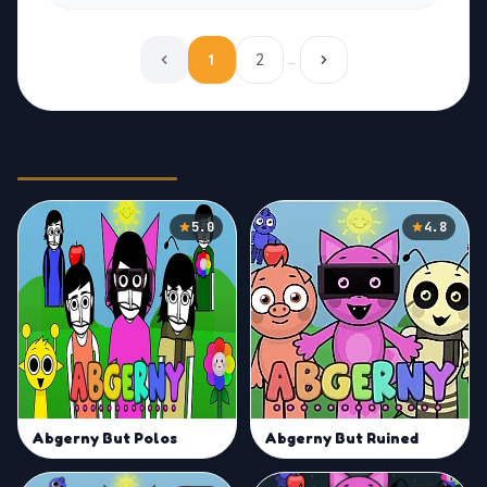
1
2
…
Related Games
5.0
4.8
Abgerny But Polos
Abgerny But Ruined