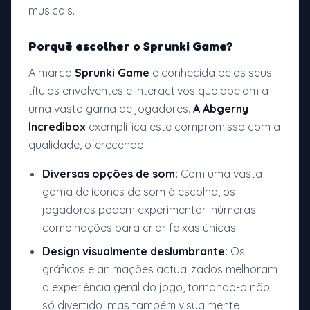
musicais.
Porquê escolher o Sprunki Game?
A marca
Sprunki Game
é conhecida pelos seus
títulos envolventes e interactivos que apelam a
uma vasta gama de jogadores.
A Abgerny
Incredibox
exemplifica este compromisso com a
qualidade, oferecendo:
Diversas opções de som:
Com uma vasta
gama de ícones de som à escolha, os
jogadores podem experimentar inúmeras
combinações para criar faixas únicas.
Design visualmente deslumbrante:
Os
gráficos e animações actualizados melhoram
a experiência geral do jogo, tornando-o não
só divertido, mas também visualmente