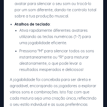
avatar para silenciar o seu som ou trocá-lo
por um som diferente, dando-te controlo total
sobre a tua produção musical.
Atalhos de teclado
:
Ativa rapidamente diferentes avatares
utilizando as teclas numéricas (1-7) para
uma jogabilidade eficiente.
Pressiona "M" para silenciar todos os sons
instantaneamente ou "R" para misturar
aleatoriamente, o que pode levar a
resultados inesperados e deliciosos!
A jogabilidade foi concebida para ser direta e
agradável, encorajando os jogadores a explorar
vários sons e combinações. Isto faz com que
cada mistura seja uma criação única, reflectindo
o seu estilo individual e as suas preferências