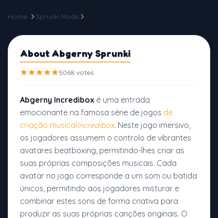
Home
Sprunki Mods
Abgerny Sprunki
About Abgerny Sprunki
5068 votes
Abgerny Incredibox
é uma entrada
emocionante na famosa série de jogos
de
criação musical
Incredibox
. Neste jogo imersivo,
os jogadores assumem o controlo de vibrantes
avatares beatboxing, permitindo-lhes criar as
suas próprias composições musicais. Cada
avatar no jogo corresponde a um som ou batida
únicos, permitindo aos jogadores misturar e
combinar estes sons de forma criativa para
produzir as suas próprias canções originais. O