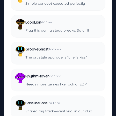
Simple concept executed perfectly
·
LoopLion
há 1 ano
Play this during study breaks. So chill
·
GrooveGhost
há 1 ano
The art style upgrade is *chef’s kiss*
·
RhythmRover
há 1 ano
Needs more genres like rock or EDM
·
BasslineBoss
há 1 ano
Shared my track—went viral in our club