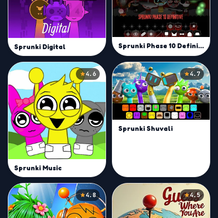
Sprunki Phase 10 Definitive
Sprunki Digital
4.6
4.7
Sprunki Shuvali
Sprunki Music
4.8
4.5