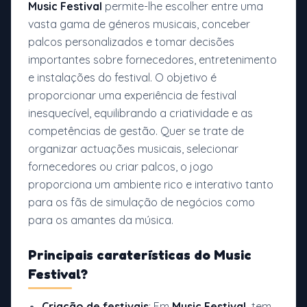
Music Festival
permite-lhe escolher entre uma
vasta gama de géneros musicais, conceber
palcos personalizados e tomar decisões
importantes sobre fornecedores, entretenimento
e instalações do festival. O objetivo é
proporcionar uma experiência de festival
inesquecível, equilibrando a criatividade e as
competências de gestão. Quer se trate de
organizar actuações musicais, selecionar
fornecedores ou criar palcos, o jogo
proporciona um ambiente rico e interativo tanto
para os fãs de simulação de negócios como
para os amantes da música.
Principais caraterísticas do
Music
Festival?
Criação de festivais
: Em
Music Festival,
tem