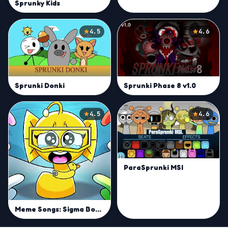
Sprunky Kids
4.5
4.6
Sprunki Donki
Sprunki Phase 8 v1.0
4.5
4.6
ParaSprunki MSI
Meme Songs: Sigma Boy, FNAF, Squid, Beast, Sprunki