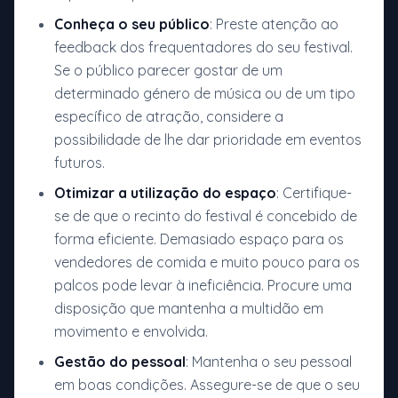
Conheça o seu público
: Preste atenção ao
feedback dos frequentadores do seu festival.
Se o público parecer gostar de um
determinado género de música ou de um tipo
específico de atração, considere a
possibilidade de lhe dar prioridade em eventos
futuros.
Otimizar a utilização do espaço
: Certifique-
se de que o recinto do festival é concebido de
forma eficiente. Demasiado espaço para os
vendedores de comida e muito pouco para os
palcos pode levar à ineficiência. Procure uma
disposição que mantenha a multidão em
movimento e envolvida.
Gestão do pessoal
: Mantenha o seu pessoal
em boas condições. Assegure-se de que o seu