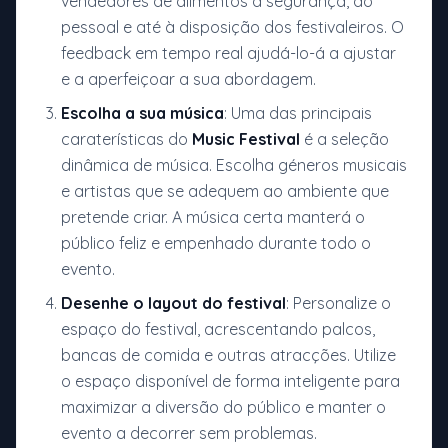
vendedores de alimentos à segurança, ao
pessoal e até à disposição dos festivaleiros. O
feedback em tempo real ajudá-lo-á a ajustar
e a aperfeiçoar a sua abordagem.
Escolha a sua música
: Uma das principais
caraterísticas do
Music Festival
é a seleção
dinâmica de música. Escolha géneros musicais
e artistas que se adequem ao ambiente que
pretende criar. A música certa manterá o
público feliz e empenhado durante todo o
evento.
Desenhe o layout do festival
: Personalize o
espaço do festival, acrescentando palcos,
bancas de comida e outras atracções. Utilize
o espaço disponível de forma inteligente para
maximizar a diversão do público e manter o
evento a decorrer sem problemas.