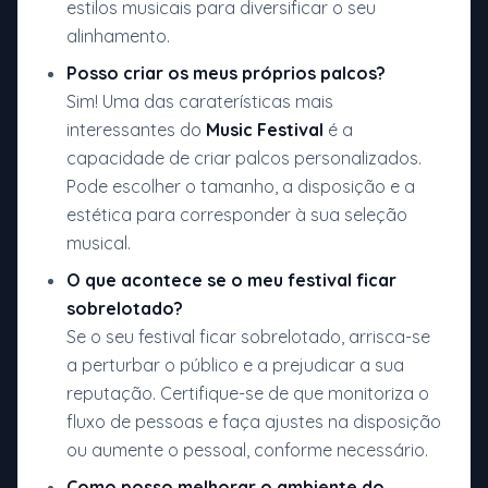
estilos musicais para diversificar o seu
alinhamento.
Posso criar os meus próprios palcos?
Sim! Uma das caraterísticas mais
interessantes do
Music Festival
é a
capacidade de criar palcos personalizados.
Pode escolher o tamanho, a disposição e a
estética para corresponder à sua seleção
musical.
O que acontece se o meu festival ficar
sobrelotado?
Se o seu festival ficar sobrelotado, arrisca-se
a perturbar o público e a prejudicar a sua
reputação. Certifique-se de que monitoriza o
fluxo de pessoas e faça ajustes na disposição
ou aumente o pessoal, conforme necessário.
Como posso melhorar o ambiente do