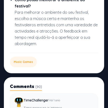
festival?
Para melhorar o ambiente do seu festival,
escolha a música certa e mantenha os
festivaleiros entretidos com uma variedade de
actividades e atracções. O feedback em
tempo real ajudá-lo-á a aperfeiçoar a sua
abordagem.
Music Games
Comments
(90)
·
TimeChallenger
há 1 ano
Time pressure is intense