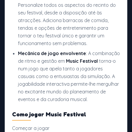
Personalize todos os aspectos do recinto do
seu festival, desde a disposição até às
atracções. Adiciona barracas de comida,
tendas e opções de entretenimento para
tornar o teu festival único e garantir um
funcionamento sem problemas.
Mecânica de jogo envolvente
: A combinação
de ritmo e gestão em
Music Festival
torna-o
num jogo que apela tanto a jogadores
casuais como a entusiastas da simulação. A
jogabilidade interactiva permite-lhe mergulhar
no excitante mundo do planeamento de
eventos e da curadoria musical.
Como jogar
Music Festival
Começar a jogar