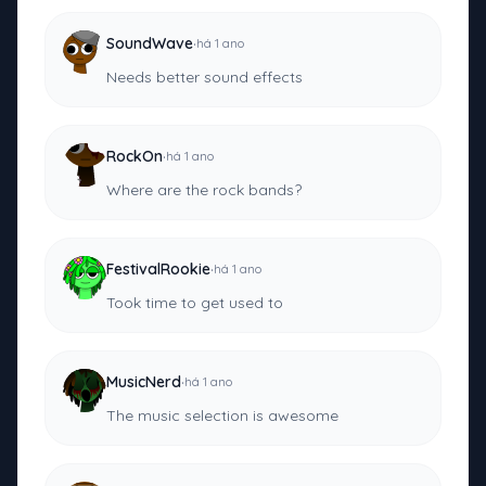
·
SoundWave
há 1 ano
Needs better sound effects
·
RockOn
há 1 ano
Where are the rock bands?
·
FestivalRookie
há 1 ano
Took time to get used to
·
MusicNerd
há 1 ano
The music selection is awesome