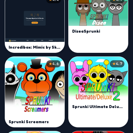
DiseaSprunki
Incredibox: Mimic by Skitz43
4.6
4.7
Sprunki Ultimate Deluxe 2
Sprunki Screamers