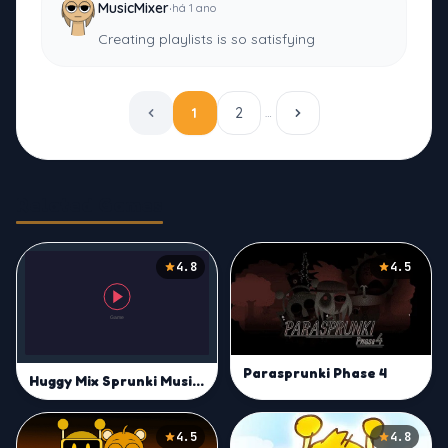
·
MusicMixer
há 1 ano
Creating playlists is so satisfying
1
2
…
Related Games
4.8
4.5
Parasprunki Phase 4
Huggy Mix Sprunki Music Box
4.5
4.8