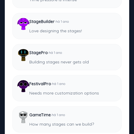
·
StageBuilder
há 1 ano
Love designing the stages!
·
StagePro
há 1 ano
Building stages never gets old
·
FestivalPro
há 1 ano
Needs more customization options
·
GameTime
há 1 ano
How many stages can we build?