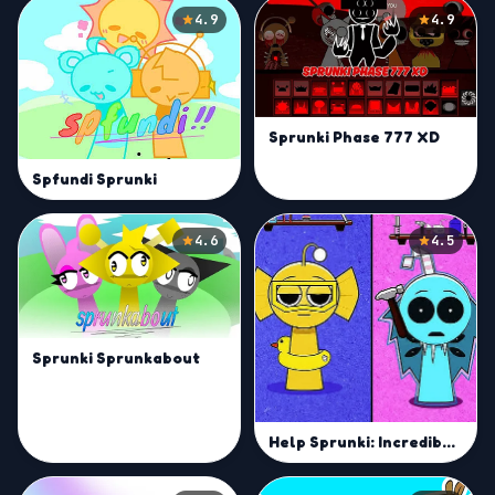
4.9
4.9
Sprunki Phase 777 XD
Spfundi Sprunki
4.6
4.5
Sprunki Sprunkabout
Help Sprunki: Incredibox Challenge