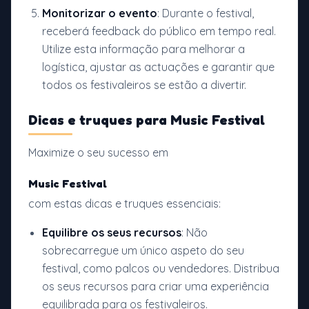
Monitorizar o evento
: Durante o festival,
receberá feedback do público em tempo real.
Utilize esta informação para melhorar a
logística, ajustar as actuações e garantir que
todos os festivaleiros se estão a divertir.
Dicas e truques para
Music Festival
Maximize o seu sucesso em
Music Festival
com estas dicas e truques essenciais:
Equilibre os seus recursos
: Não
sobrecarregue um único aspeto do seu
festival, como palcos ou vendedores. Distribua
os seus recursos para criar uma experiência
equilibrada para os festivaleiros.