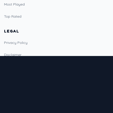
Most Played
Top Rated
LEGAL
Privacy Policy
Disclaimer
DMCA
LANGUAGES
🇺🇸
English
🇩🇪
Deutsch
🇪🇸
Español
🇫🇷
Français
🇵🇭
Filipino
🇻🇳
Tiếng Việt
🇹🇭
ไทย
🇮🇩
Indonesia
🇵🇹
Português