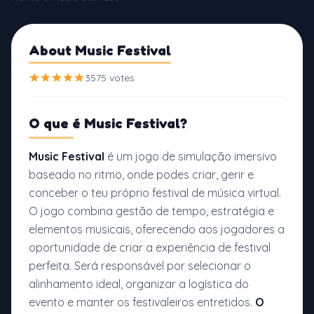
About Music Festival
3575 votes
O que é
Music Festival?
Music Festival
é um jogo de simulação imersivo
baseado no ritmo, onde podes criar, gerir e
conceber o teu próprio festival de música virtual.
O jogo combina gestão de tempo, estratégia e
elementos musicais, oferecendo aos jogadores a
oportunidade de criar a experiência de festival
perfeita. Será responsável por selecionar o
alinhamento ideal, organizar a logística do
evento e manter os festivaleiros entretidos.
O