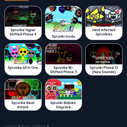
Sprunke Hyper
Heal Infected
Shifted Phase 4
Sprunkies
Sprunki mods
Sprunke All in One
Sprunke Bi-
Sprunki Phase 12
Shifted Phase 3
(New Sounds)
Sprunke Beat
Sprunki Babies:
Attack
Daycare
Interactive
Home
Music Games
Music Festival