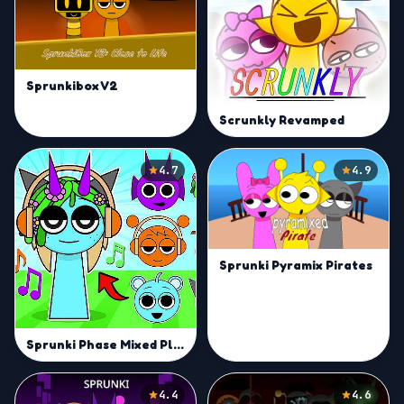
Sprunkibox V2
Scrunkly Revamped
4.7
4.9
Sprunki Pyramix Pirates
Sprunki Phase Mixed Playground - Create Sprunki
4.4
4.6