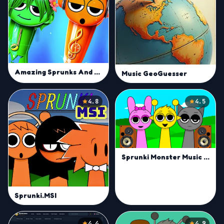
Amazing Sprunks And Music
Music GeoGuesser
4.8
4.5
Sprunki Monster Music Beats
Sprunki.MSI
4.4
4.9