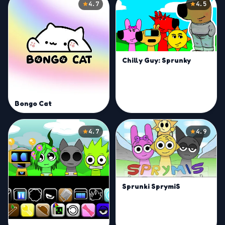
4.7
4.5
Chilly Guy: Sprunky
Bongo Cat
4.7
4.9
Sprunki SprymiS