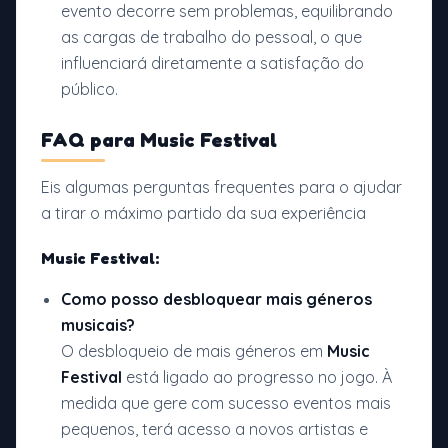
evento decorre sem problemas, equilibrando
as cargas de trabalho do pessoal, o que
influenciará diretamente a satisfação do
público.
FAQ para
Music Festival
Eis algumas perguntas frequentes para o ajudar
a tirar o máximo partido da sua experiência
Music Festival:
Como posso desbloquear mais géneros
musicais?
O desbloqueio de mais géneros em
Music
Festival
está ligado ao progresso no jogo. À
medida que gere com sucesso eventos mais
pequenos, terá acesso a novos artistas e