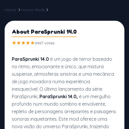
Home
Horror Mods
ParaSprunki 14.0
About ParaSprunki 14.0
6467 votes
ParaSprunki 14.0
é um jogo de terror baseado
no ritmo, emocionante e único, que mistura
suspense, atmosferas sinistras e uma mecânica
de jogo inovadora numa experiência
inesquecível. O último lançamento da série
ParaSprunki,
ParaSprunki 14.0,
é um mergulho
profundo num mundo sombrio e envolvente,
repleto de personagens arrepiantes e paisagens
sonoras inquietantes. Este mod oferece uma
nova visão do universo ParaSprunki, trazendo