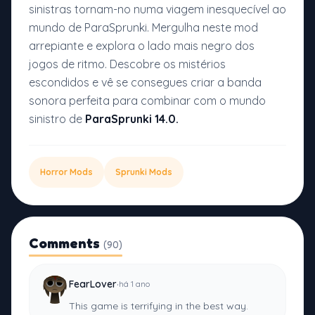
sinistras tornam-no numa viagem inesquecível ao
mundo de ParaSprunki. Mergulha neste mod
arrepiante e explora o lado mais negro dos
jogos de ritmo. Descobre os mistérios
escondidos e vê se consegues criar a banda
sonora perfeita para combinar com o mundo
sinistro de
ParaSprunki 14.0.
Horror Mods
Sprunki Mods
Comments
(90)
·
FearLover
há 1 ano
This game is terrifying in the best way.