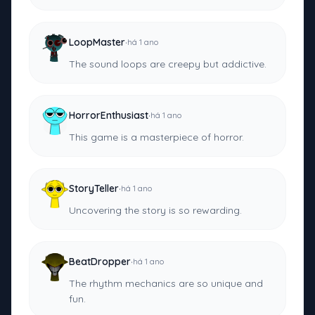
·
LoopMaster
há 1 ano
The sound loops are creepy but addictive.
·
HorrorEnthusiast
há 1 ano
This game is a masterpiece of horror.
·
StoryTeller
há 1 ano
Uncovering the story is so rewarding.
·
BeatDropper
há 1 ano
The rhythm mechanics are so unique and
fun.