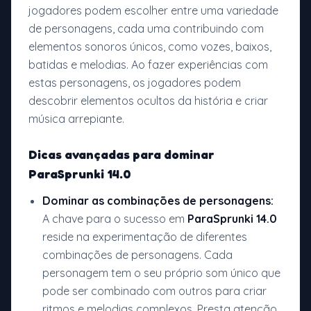
jogadores podem escolher entre uma variedade
de personagens, cada uma contribuindo com
elementos sonoros únicos, como vozes, baixos,
batidas e melodias. Ao fazer experiências com
estas personagens, os jogadores podem
descobrir elementos ocultos da história e criar
música arrepiante.
Dicas avançadas para dominar
ParaSprunki 14.0
Dominar as combinações de personagens:
A chave para o sucesso em
ParaSprunki 14.0
reside na experimentação de diferentes
combinações de personagens. Cada
personagem tem o seu próprio som único que
pode ser combinado com outros para criar
ritmos e melodias complexos. Presta atenção