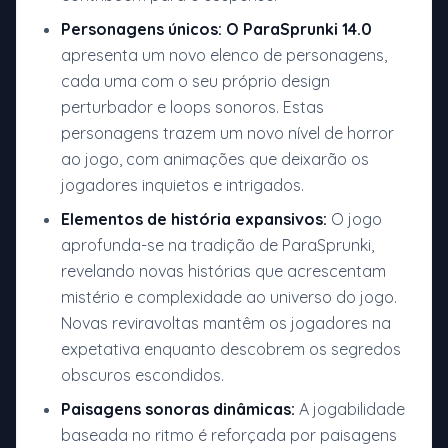
Personagens únicos:
O ParaSprunki 14.0
apresenta um novo elenco de personagens,
cada uma com o seu próprio design
perturbador e loops sonoros. Estas
personagens trazem um novo nível de horror
ao jogo, com animações que deixarão os
jogadores inquietos e intrigados.
Elementos de história expansivos:
O jogo
aprofunda-se na tradição de ParaSprunki,
revelando novas histórias que acrescentam
mistério e complexidade ao universo do jogo.
Novas reviravoltas mantêm os jogadores na
expetativa enquanto descobrem os segredos
obscuros escondidos.
Paisagens sonoras dinâmicas:
A jogabilidade
baseada no ritmo é reforçada por paisagens