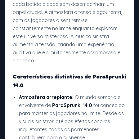
cada batida e cada som desempenham um
papel crucial. A atmosfera é tensa e agourenta,
com os jogadores a sentirem-se
constantemente no limite enquanto exploram
este universo misterioso. A música sinistra
aumenta a tensão, criando uma experiência
auditiva que é simultaneamente assombrosa e
hipnótica.
Caraterísticas distintivas de ParaSprunki
14.0
Atmosfera arrepiante:
O mundo sombrio e
envolvente de
ParaSprunki 14.0
foi concebido
para manter os jogadores no limite. Desde os
visuais sinistros até aos efeitos sonoros
inquietantes, todos os pormenores
contribuem para o suspense.