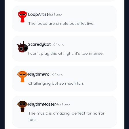
·
LoopArtist
há 1 ano
The loops are simple but effective.
·
ScaredyCat
há 1 ano
I can't play this at night, it's too intense.
·
RhythmPro
há 1 ano
Challenging but so much fun.
·
RhythmMaster
há 1 ano
The music is amazing, perfect for horror
fans.