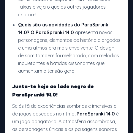
faixas e veja o que os outros jogadores
criaram!
Quais são as novidades do ParaSprunki
14.0?
O ParaSprunki 14.0
apresenta novas
personagens, elementos de história alargados
e uma atmosfera mais envolvente. O design
de som também foi melhorado, com melodias
inquietantes e batidas dissonantes que
aumentam a tensão geral.
Junta-te hoje ao lado negro de
ParaSprunki 14.0!
Se és fã de experiências sombrias e imersivas e
de jogos baseados no ritmo,
ParaSprunki 14.0
é
um jogo obrigatório. A atmosfera assombrosa,
as personagens únicas e as paisagens sonoras