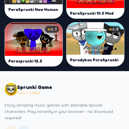
ParaSprunki New Human
ParaSprunki 10.0 Mod
4.7
4.8
Parodybox PаraSprunki
Parasprunki 12.5
Sprunki Game
MUSIC GAMES
Enjoy amazing music games with adorable Sprunki
characters. Play instantly in your browser - no download
required!