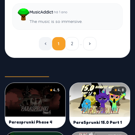
·
MusicAddict
há 1 ano
The music is so immersive.
1
2
…
Related Games
4.5
4.8
Parasprunki Phase 4
ParaSprunki 15.0 Part 1