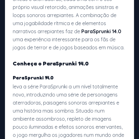
próprio visual retorcido, animações sinistras e
loops sonoros arrepiantes. A combinação de
uma jogabilidade rítmica e de elementos
narrativos arrepiantes faz de
ParaSprunki 14.0
uma experiência interessante para os fãs de
jogos de terror e de jogos baseados em música.
Conheça o ParaSprunki 14.0
ParaSprunki 14.0
leva a série ParaSprunki a um nível totalmente
novo, introduzindo uma série de personagens
aterradoras, paisagens sonoras arrepiantes e
uma história mais sombria. Situado num
ambiente assombroso, repleto de imagens
pouco iluminadas e efeitos sonoros enervantes,
o jogo mergulha os jogadores num mundo onde