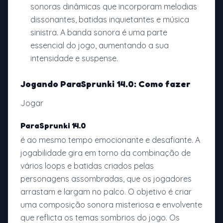
sonoras dinâmicas que incorporam melodias
dissonantes, batidas inquietantes e música
sinistra. A banda sonora é uma parte
essencial do jogo, aumentando a sua
intensidade e suspense.
Jogando ParaSprunki 14.0: Como fazer
Jogar
ParaSprunki 14.0
é ao mesmo tempo emocionante e desafiante. A
jogabilidade gira em torno da combinação de
vários loops e batidas criados pelas
personagens assombradas, que os jogadores
arrastam e largam no palco. O objetivo é criar
uma composição sonora misteriosa e envolvente
que reflicta os temas sombrios do jogo. Os