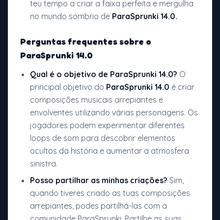
teu tempo a criar a faixa perfeita e mergulha
no mundo sombrio de
ParaSprunki 14.0.
Perguntas frequentes sobre o
ParaSprunki 14.0
Qual é o objetivo de ParaSprunki 14.0?
O
principal objetivo do
ParaSprunki 14.0
é criar
composições musicais arrepiantes e
envolventes utilizando várias personagens. Os
jogadores podem experimentar diferentes
loops de som para descobrir elementos
ocultos da história e aumentar a atmosfera
sinistra.
Posso partilhar as minhas criações?
Sim,
quando tiveres criado as tuas composições
arrepiantes, podes partilhá-las com a
comunidade ParaSprunki. Partilhe as suas