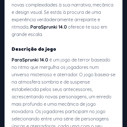
novas complexidades à sua narrativa, mecânica
e design visual. Se estás à procura de uma
experiência verdadeiramente arrepiante e
ritmada,
ParaSprunki 14.0
oferece-te isso em
grande escala.
Descrição do jogo
ParaSprunki 14.0
é um jogo de terror baseado
no ritmo que mergulha os jogadores num
universo misterioso e aterrador. O jogo baseia-se
na atmosfera sombria e de suspense
estabelecida pelos seus antecessores,
acrescentando novas personagens, um enredo
mais profundo e uma mecânica de jogo
inovadora. Os jogadores participam no jogo
selecionando entre uma série de personagens
únicas e aterradoras, cada uma com o seu