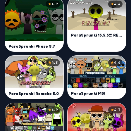
4.9
4.4
ParaSprunki 15.5.5!!! RECRE..- Play On Sprunkin!
ParaSprunki Phase 3.7
4.8
4.6
ParaSprunki MSI
ParaSprunki Remake 5.0
4.9
4.7