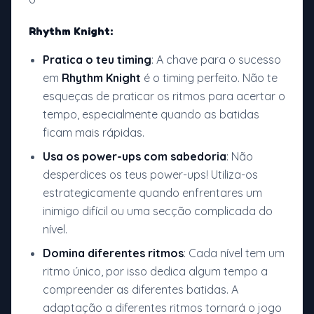
Rhythm Knight:
Pratica o teu timing
: A chave para o sucesso
em
Rhythm Knight
é o timing perfeito. Não te
esqueças de praticar os ritmos para acertar o
tempo, especialmente quando as batidas
ficam mais rápidas.
Usa os power-ups com sabedoria
: Não
desperdices os teus power-ups! Utiliza-os
estrategicamente quando enfrentares um
inimigo difícil ou uma secção complicada do
nível.
Domina diferentes ritmos
: Cada nível tem um
ritmo único, por isso dedica algum tempo a
compreender as diferentes batidas. A
adaptação a diferentes ritmos tornará o jogo