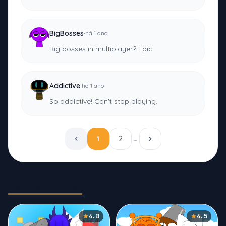
·
BigBosses
há 1 ano
Big bosses in multiplayer? Epic!
·
Addictive
há 1 ano
So addictive! Can't stop playing.
1
2
…
Related Games
4.8
4.5