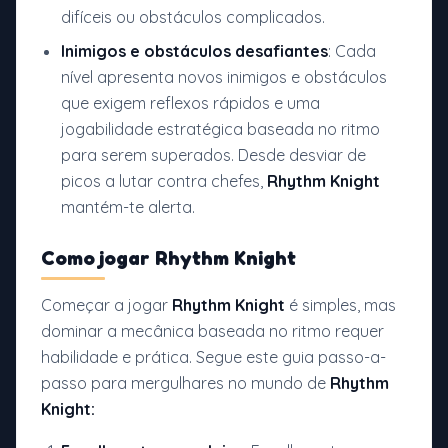
difíceis ou obstáculos complicados.
Inimigos e obstáculos desafiantes
: Cada
nível apresenta novos inimigos e obstáculos
que exigem reflexos rápidos e uma
jogabilidade estratégica baseada no ritmo
para serem superados. Desde desviar de
picos a lutar contra chefes,
Rhythm Knight
mantém-te alerta.
Como jogar
Rhythm Knight
Começar a jogar
Rhythm Knight
é simples, mas
dominar a mecânica baseada no ritmo requer
habilidade e prática. Segue este guia passo-a-
passo para mergulhares no mundo de
Rhythm
Knight: