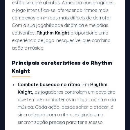
estão sempre atentos. À medida que progrides,
o jogo intensifica-se, oferecendo ritmos mais
complexos e inimigos mais difíceis de derrotar.
Com a sua jogabilidade dinâmica e melodias
cativantes,
Rhythm Knight
proporciona uma
experiência de jogo inesquecível que combina
ação e música.
Principais caraterísticas do
Rhythm
Knight
Combate baseado no ritmo
: Em
Rhythm
Knight,
os jogadores controlam um cavaleiro
que tem de combater os inimigos ao ritmo da
música. Cada ação, desde saltar a atacar, é
sincronizada com o ritmo, exigindo uma
sincronização precisa para ter sucesso.