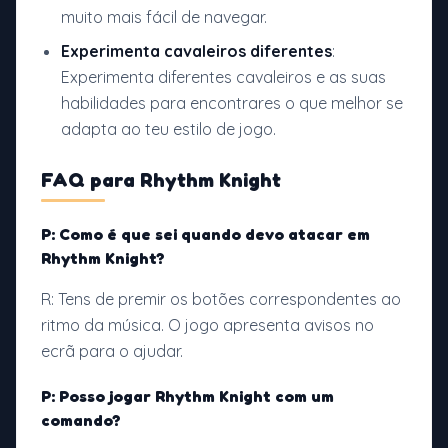
muito mais fácil de navegar.
Experimenta cavaleiros diferentes
:
Experimenta diferentes cavaleiros e as suas
habilidades para encontrares o que melhor se
adapta ao teu estilo de jogo.
FAQ para
Rhythm Knight
P: Como é que sei quando devo atacar em
Rhythm Knight?
R: Tens de premir os botões correspondentes ao
ritmo da música. O jogo apresenta avisos no
ecrã para o ajudar.
P: Posso jogar
Rhythm Knight
com um
comando?