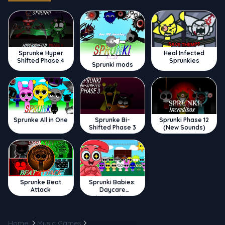
Sprunke Hyper
Heal Infected
Shifted Phase 4
Sprunkies
Sprunki mods
Sprunke All in One
Sprunke Bi-
Sprunki Phase 12
Shifted Phase 3
(New Sounds)
Sprunke Beat
Sprunki Babies:
Attack
Daycare
Interactive
Home
Music Games
Rhythm Knight