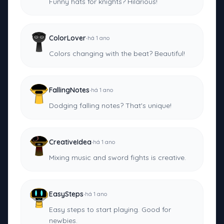
Funny hats for knights? Hilarious!
·
ColorLover
há 1 ano
Colors changing with the beat? Beautiful!
·
FallingNotes
há 1 ano
Dodging falling notes? That's unique!
·
CreativeIdea
há 1 ano
Mixing music and sword fights is creative.
·
EasySteps
há 1 ano
Easy steps to start playing. Good for
newbies.