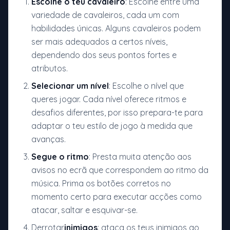
Escolhe o teu cavaleiro
: Escolhe entre uma
variedade de cavaleiros, cada um com
habilidades únicas. Alguns cavaleiros podem
ser mais adequados a certos níveis,
dependendo dos seus pontos fortes e
atributos.
Selecionar um nível
: Escolhe o nível que
queres jogar. Cada nível oferece ritmos e
desafios diferentes, por isso prepara-te para
adaptar o teu estilo de jogo à medida que
avanças.
Segue o ritmo
: Presta muita atenção aos
avisos no ecrã que correspondem ao ritmo da
música. Prima os botões corretos no
momento certo para executar acções como
atacar, saltar e esquivar-se.
Derrotar
inimigos
: ataca os teus inimigos ao