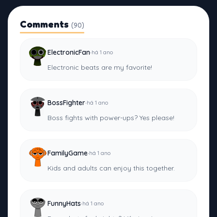
Comments
(90)
·
ElectronicFan
há 1 ano
Electronic beats are my favorite!
·
BossFighter
há 1 ano
Boss fights with power-ups? Yes please!
·
FamilyGame
há 1 ano
Kids and adults can enjoy this together.
·
FunnyHats
há 1 ano