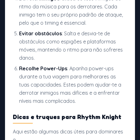
ritmo da música para os derrotares. Cada
inimigo tem o seu próprio padrão de ataque,
pelo que o timing é essencial.
Evitar obstáculos
: Salta e desvia-te de
obstáculos como espigões e plataformas
móveis, mantendo o ritmo para não sofreres
danos.
Recolhe Power-Ups
: Apanha power-ups
durante a tua viagem para melhorares as
tuas capacidades. Estes podem ajudar-te a
derrotar inimigos mais difíceis e a enfrentar
níveis mais complicados.
Dicas e truques para
Rhythm Knight
Aqui estão algumas dicas úteis para dominares
o