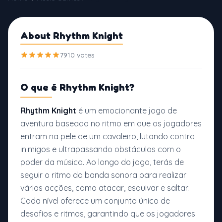
About Rhythm Knight
7910 votes
O que é
Rhythm Knight?
Rhythm Knight
é um emocionante jogo de
aventura baseado no ritmo em que os jogadores
entram na pele de um cavaleiro, lutando contra
inimigos e ultrapassando obstáculos com o
poder da música. Ao longo do jogo, terás de
seguir o ritmo da banda sonora para realizar
várias acções, como atacar, esquivar e saltar.
Cada nível oferece um conjunto único de
desafios e ritmos, garantindo que os jogadores