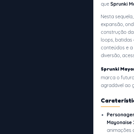
que
Sprunki M
Nesta sequela
expansão, ond
construção da
loops, batidas
conteúdos e a 
diversão, acess
Sprunki Mayo
marca o futur
agradável ao 
Caraterísti
Personage
Mayonaise 
animações qu