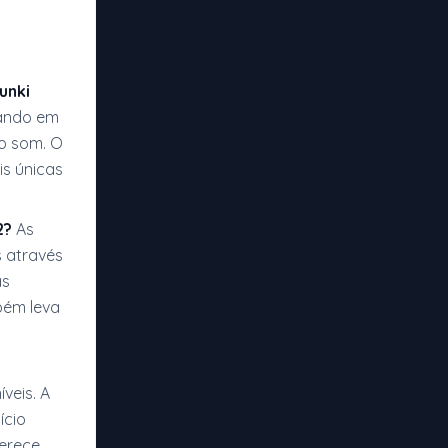
unki
cando em
o som. O
is únicas
2?
As
 através
as
bém leva
i
veis. A
ício
erece