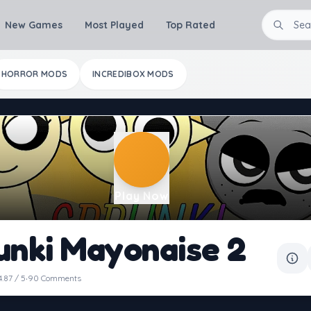
New Games
Most Played
Top Rated
HORROR MODS
INCREDIBOX MODS
Play Now
unki Mayonaise 2
·
4.87 / 5
90 Comments