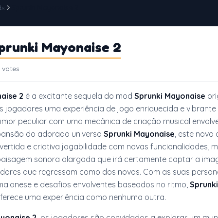
ds
Sprunki Mayonaise 2
prunki Mayonaise 2
 votes
aise 2
é a excitante sequela do mod
Sprunki Mayonaise
ori
 jogadores uma experiência de jogo enriquecida e vibrante
mor peculiar com uma mecânica de criação musical envolve
ansão do adorado universo
Sprunki Mayonaise
, este novo 
ivertida e criativa jogabilidade com novas funcionalidades, m
 paisagem sonora alargada que irá certamente captar a ima
adores que regressam como dos novos. Com as suas perso
maionese e desafios envolventes baseados no ritmo,
Sprunki
ferece uma experiência como nenhuma outra.
yonaise 2,
os jogadores são convidados a explorar um mu