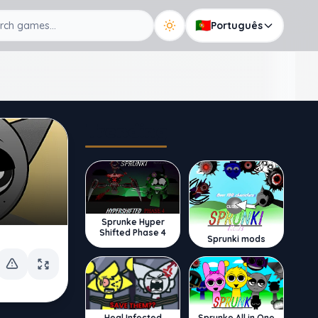
🇵🇹
Português
Trending
Sprunke Hyper
Shifted Phase 4
Sprunki mods
Sprunke All in One
Heal Infected