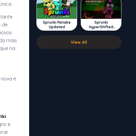
nica.
stante
Sprunki Retake
Sprunki
s de
Updated
HyperShifted
Phase 4 but Swap
novos
Double
nda mais
View All
oque na
 nova e
nki
gns e
rar.