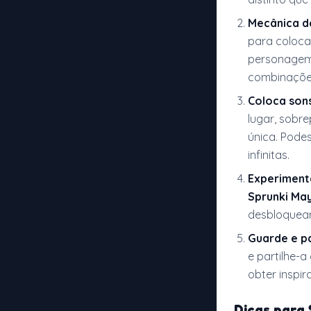
Mecânica de
para coloca
personagem 
combinações
Coloca son
lugar, sobre
única. Pode
infinitas.
Experiment
Sprunki Ma
desbloquear
Guarde e pa
e partilhe-
obter inspi
Dicas para