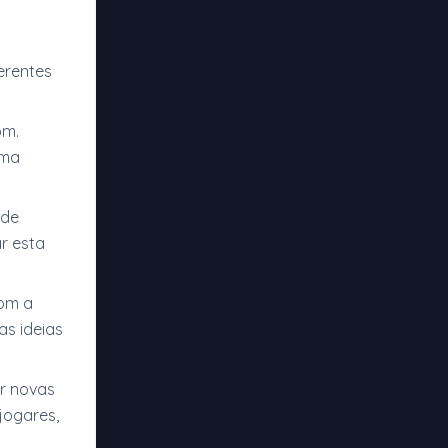
erentes
om.
uma
 de
r esta
com a
as ideias
ar novas
jogares,