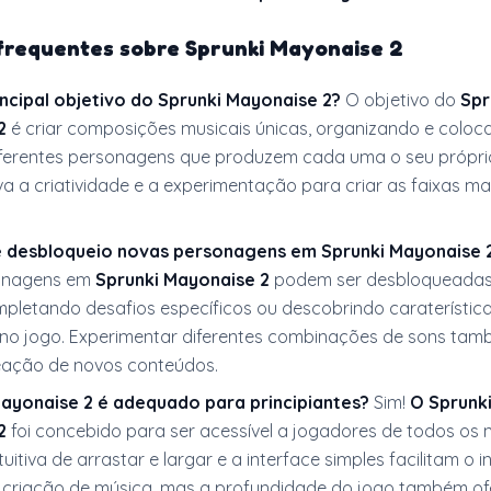
frequentes sobre Sprunki Mayonaise 2
incipal objetivo do Sprunki Mayonaise 2?
O objetivo do
Spr
2
é criar composições musicais únicas, organizando e colo
erentes personagens que produzem cada uma o seu própri
va a criatividade e a experimentação para criar as faixas ma
 desbloqueio novas personagens em Sprunki Mayonaise 
onagens em
Sprunki Mayonaise 2
podem ser desbloqueadas
mpletando desafios específicos ou descobrindo caraterístic
no jogo. Experimentar diferentes combinações de sons tam
eação de novos conteúdos.
ayonaise 2 é adequado para principiantes?
Sim!
O Sprunk
2
foi concebido para ser acessível a jogadores de todos os ní
uitiva de arrastar e largar e a interface simples facilitam o in
 criação de música, mas a profundidade do jogo também of