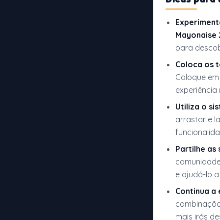
Experiment
Mayonaise 
para descob
Coloca os 
Coloque em 
experiência 
Utiliza o s
arrastar e 
funcionalida
Partilhe as
comunidade.
e ajudá-lo 
Continua a 
combinações
mais irás d