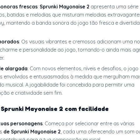
sonoras frescas
:
Sprunki Mayonaise 2
apresenta uma série
os, batidas e melodias que misturam melodias extravagant
vy, mantendo a banda sonora do jogo tão fresca e divertid
lhorados
: Os visuais vibrantes e cremosos adicionam uma n
harme e personalidade ao jogo, tornando-o ainda mais ag
r.
de alargada
: Com novos elementos, níveis e desafios, o jog
s envolvidos e entusiasmados à medida que mergulham mai
o musical. A jogabilidade foi concebida para permitir uma
ção e criatividade sem fim.
 Sprunki Mayonaise 2 com facilidade
 tuas personagens
: Começa por selecionar entre as várias
ns
de Sprunki Mayonaise 2
, cada uma oferecendo um som ou
 contribuirá para a tua composição musical.