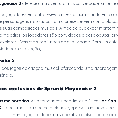
ayonaise 2
oferece uma aventura musical verdadeiramente ú
, os jogadores encontrar-se-ão imersos num mundo em con
e personagens inspiradas na maionese servem como bloco
s suas composições musicais. À medida que experimentam 
 e melodias, os jogadores são convidados a desbloquear ai
explorar níveis mais profundos de criatividade. Com um enf
ibilidade e inovação,
naise 2
o dos jogos de criação musical, oferecendo uma abordagem
género.
cas exclusivas de Sprunki Mayonaise 2
ns melhorados
: As personagens peculiares e únicas
de Spru
2
, cada uma inspirada na maionese, apresentam novos desi
e tornam a jogabilidade mais apelativa e divertida de explo