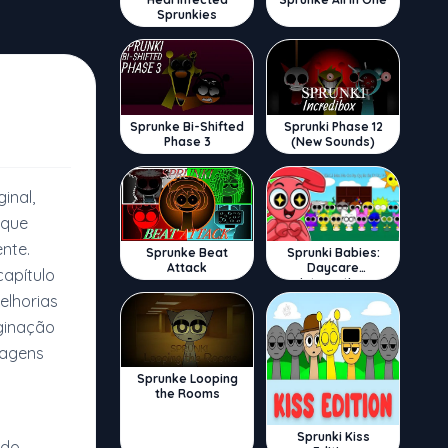
Sprunkies
Sprunke Bi-Shifted
Sprunki Phase 12
Phase 3
(New Sounds)
ginal,
 que
nte.
Sprunke Beat
Sprunki Babies:
Attack
Daycare
capítulo
Interactive
elhorias
ginação
nagens
Sprunke Looping
the Rooms
Sprunki Kiss
ndo