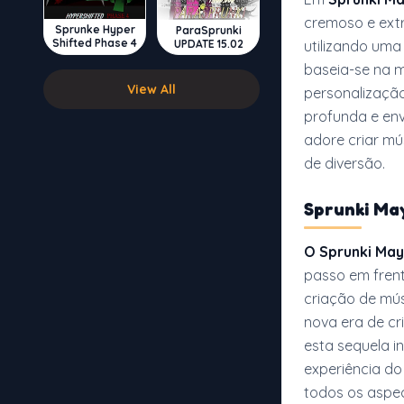
cremoso e ext
Sprunke Hyper
ParaSprunki
Shifted Phase 4
utilizando um
UPDATE 15.02
baseia-se na m
View All
personalizaçã
profunda e env
adore criar mú
de diversão.
Sprunki May
O Sprunki May
passo em fren
criação de mús
nova era de c
esta sequela i
experiência do
todos os aspec