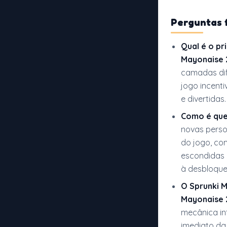
Perguntas 
Qual é o pr
Mayonaise 
camadas dif
jogo incenti
e divertidas.
Como é que
novas pers
do jogo, co
escondidas 
à desbloqu
O Sprunki M
Mayonaise 
mecânica int
imediato da