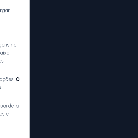
argar
gens no
faixa
es
nações.
O
e
 guarde-a
es e