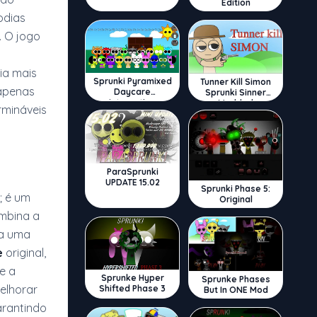
Edition
odias
. O jogo
ia mais
Sprunki Pyramixed
Tunner Kill Simon
 apenas
Daycare
Sprunki Sinner
Interactive
Modded
rmináveis
ParaSprunki
UPDATE 15.02
Sprunki Phase 5:
; é um
Original
mbina a
ra uma
e
original,
e a
Sprunke Hyper
Sprunke Phases
elhorar
Shifted Phase 3
But In ONE Mod
arantindo