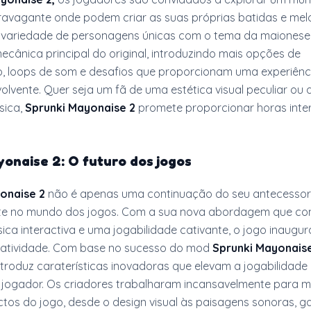
ravagante onde podem criar as suas próprias batidas e mel
a variedade de personagens únicas com o tema da maionese
ecânica principal do original, introduzindo mais opções de
o, loops de som e desafios que proporcionam uma experiênc
olvente. Quer seja um fã de uma estética visual peculiar ou
sica,
Sprunki Mayonaise 2
promete proporcionar horas inte
onaise 2: O futuro dos jogos
onaise 2
não é apenas uma continuação do seu antecessor
te no mundo dos jogos. Com a sua nova abordagem que co
ica interactiva e uma jogabilidade cativante, o jogo inaugu
riatividade. Com base no sucesso do mod
Sprunki Mayonais
ntroduz caraterísticas inovadoras que elevam a jogabilidade 
 jogador. Os criadores trabalharam incansavelmente para m
tos do jogo, desde o design visual às paisagens sonoras, g