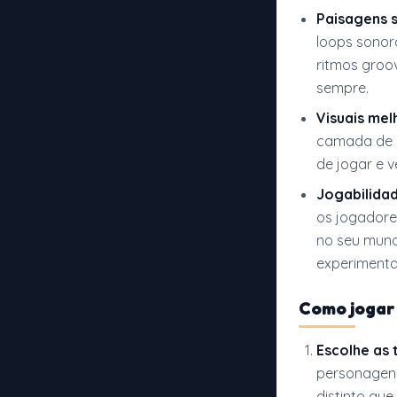
Paisagens 
loops sonor
ritmos groo
sempre.
Visuais me
camada de c
de jogar e ve
Jogabilida
os jogadore
no seu mund
experimenta
Como jogar
Escolhe as
personage
distinto que