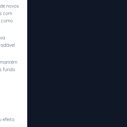
 de novos
es com
a como
ova
radável
o mantém
s fundo
 efeito