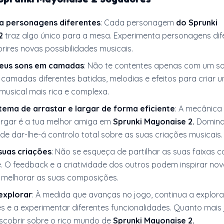
a personagens diferentes
: Cada personagem
do Sprunki
2
traz algo único para a mesa. Experimenta personagens dif
rires novas possibilidades musicais.
teus sons em camadas
: Não te contentes apenas com um s
camadas diferentes batidas, melodias e efeitos para criar 
musical mais rica e complexa.
istema de arrastar e largar de forma eficiente
: A mecânica
largar é a tua melhor amiga em
Sprunki Mayonaise 2.
Domina
de dar-lhe-á controlo total sobre as suas criações musicais.
 suas criações
: Não se esqueça de partilhar as suas faixas 
 O feedback e a criatividade dos outros podem inspirar nov
a melhorar as suas composições.
explorar
: À medida que avanças no jogo, continua a explor
 e a experimentar diferentes funcionalidades. Quanto mais 
escobrir sobre o rico mundo de
Sprunki Mayonaise 2.