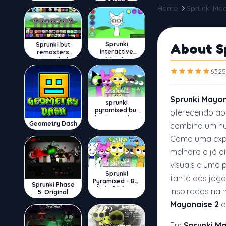
DELUXE
Home
Sprunki Mo
Sprunki
About S
Sprunki but
Interactive
remasters
Wenda
Cancelled
6325
Sprunki Mayon
sprunki
pyramixed but
oferecendo aos
broker is alive
Geometry Dash
combina um hu
Como uma exp
melhora a já d
visuais e uma
Sprunki
tanto dos jog
Pyramixed - But
Sprunki Phase
Upin & Ipin oc
inspiradas na 
5: Original
Mayonaise 2
o
Em
Sprunki Ma