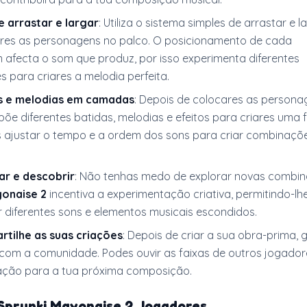
 arrastar e largar
: Utiliza o sistema simples de arrastar e l
res as personagens no palco. O posicionamento de cada
afecta o som que produz, por isso experimenta diferentes
 para criares a melodia perfeita.
s e melodias em camadas
: Depois de colocares as persona
põe diferentes batidas, melodias e efeitos para criares uma 
s ajustar o tempo e a ordem dos sons para criar combinaçõ
ar e descobrir
: Não tenhas medo de explorar novas combi
yonaise 2
incentiva a experimentação criativa, permitindo-lh
 diferentes sons e elementos musicais escondidos.
rtilhe as suas criações
: Depois de criar a sua obra-prima,
a com a comunidade. Podes ouvir as faixas de outros jogador
ração para a tua próxima composição.
 Sprunki Mayonaise 2 Jogadores