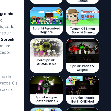
Edition
Pyramid
go
is, cada
Sprunki Pyramixed
Tunner Kill Simon
Daycare
Sprunki Sinner
struir
Interactive
Modded
e
Sprunki
na um
cedor.
ParaSprunki
UPDATE 15.02
Sprunki Phase 5:
Original
ama de
únicas. Os
criar as
Sprunke Hyper
Sprunke Phases
Shifted Phase 3
But In ONE Mod