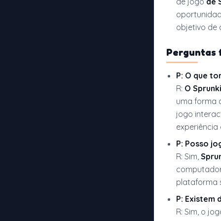
de jogo
de 
oportunidad
objetivo de
Perguntas 
P: O que t
R:
O Sprunk
uma forma q
jogo intera
experiência
P: Posso j
R: Sim,
Spru
computadore
plataforma 
P: Existem 
R: Sim, o jo