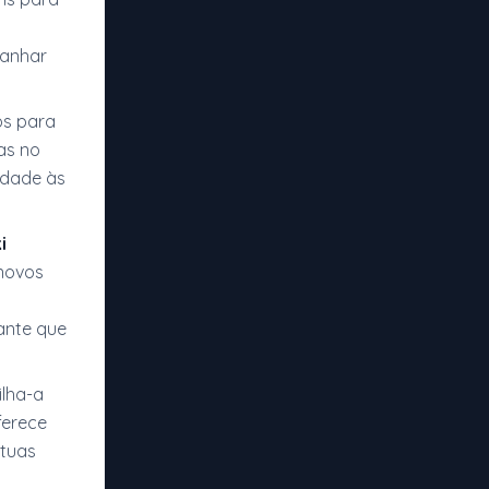
panhar
os para
as no
idade às
i
 novos
ante que
ilha-a
erece
 tuas