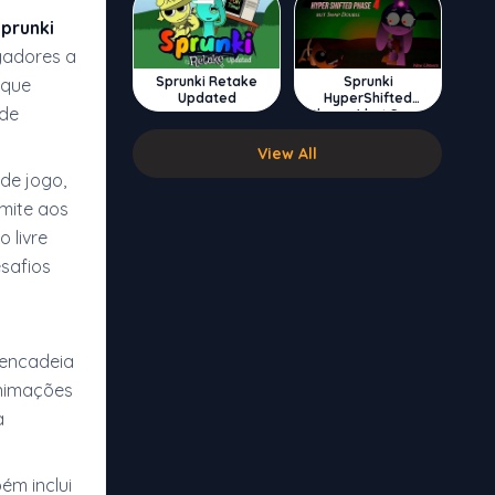
Sprunki
gadores a
Sprunki Retake
Sprunki
 que
Updated
HyperShifted
 de
Phase 4 but Swap
Double
View All
de jogo,
rmite aos
 livre
safios
encadeia
animações
a
m inclui