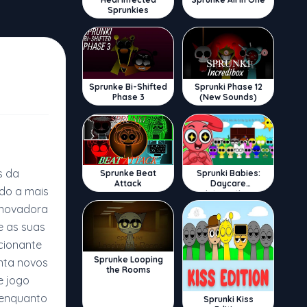
Sprunkies
Sprunke Bi-Shifted
Sprunki Phase 12
Phase 3
(New Sounds)
s da
Sprunke Beat
Sprunki Babies:
Attack
Daycare
ndo a mais
Interactive
inovadora
e as suas
cionante
Sprunke Looping
nta novos
the Rooms
e jogo
 enquanto
Sprunki Kiss