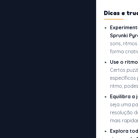
Dicas e tr
Experiment
Sprunki Py
sons, ritmo
forma criat
Use o ritmo
Certos puzz
específicos
ritmo, pode
Equilibra a
seja uma pa
resolução do
mais rapida
Explora to