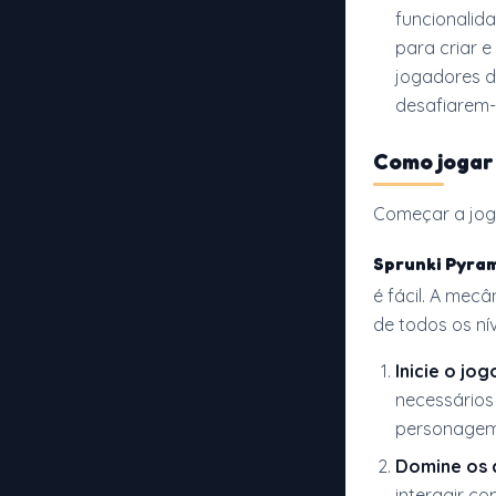
funcionalid
para criar e
jogadores d
desafiarem-
Como joga
Começar a jog
Sprunki Pyra
é fácil. A mecâ
de todos os ní
Inicie o jog
necessários
personagem 
Domine os 
interagir co