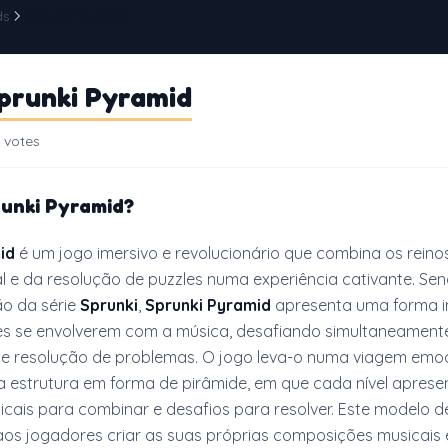
ds
Sprunki Pyramid
prunki Pyramid
 votes
unki Pyramid?
id
é um jogo imersivo e revolucionário que combina os reino
l e da resolução de puzzles numa experiência cativante. Se
ão da série
Sprunki
,
Sprunki Pyramid
apresenta uma forma 
es se envolverem com a música, desafiando simultaneament
e resolução de problemas. O jogo leva-o numa viagem emo
 estrutura em forma de pirâmide, em que cada nível aprese
cais para combinar e desafios para resolver. Este modelo d
aos jogadores criar as suas próprias composições musicais