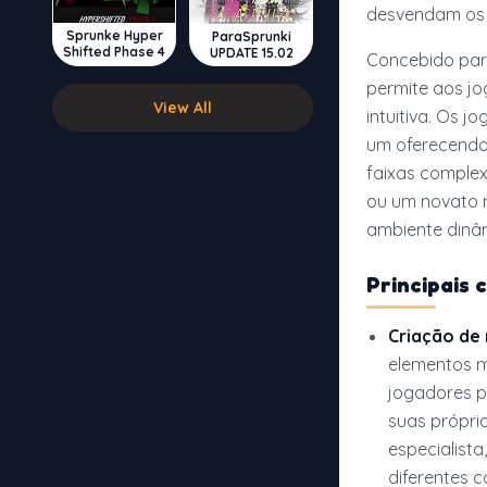
desvendam os 
Sprunke Hyper
ParaSprunki
Shifted Phase 4
UPDATE 15.02
Concebido para 
permite aos jo
View All
intuitiva. Os 
um oferecendo 
faixas complex
ou um novato 
ambiente dinâm
Principais 
Criação de 
elementos m
jogadores p
suas própri
especialist
diferentes 