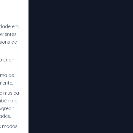
idade em
erentes
 sons de
 criar.
tema de
mente.
e música
ambém na
ogredir
ades.
os modos