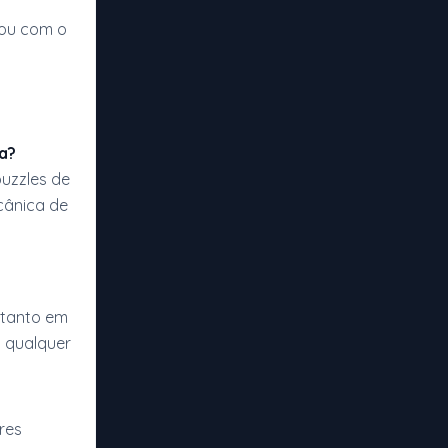
 ou com o
a?
uzzles de
cânica de
 tanto em
 qualquer
ores