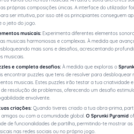
uas próprias composições únicas. A interface do utilizador foi
ra ser intuitiva, por isso até os principiantes conseguem a
o jeito do jogo.
ementos musicais:
Experimenta diferentes elementos sonor
as musicais harmoniosas e complexas. À medida que avanç
desbloqueando mais sons e desafios, acrescentando profund
s musicais.
zles e completa desafios:
À medida que exploras o
Sprunk
is encontrar puzzles que tens de resolver para desbloquear
mentos musicais. Estes puzzles irão testar a tua criatividade e
de resolução de problemas, oferecendo um desafio estimul
gabilidade envolvente.
tuas criações:
Quando tiveres criado a tua obra-prima, part
 amigos ou com a comunidade global.
O Sprunki Pyramid
of
de de funcionalidades de partilha, permitindo-te mostrar as
icais nas redes sociais ou no próprio jogo.