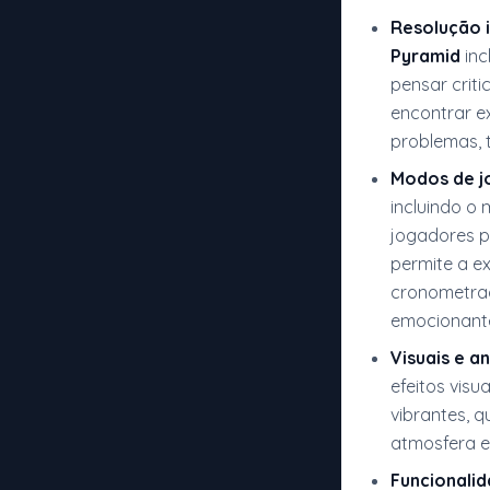
Resolução i
Pyramid
inc
pensar crit
encontrar e
problemas, 
Modos de j
incluindo o 
jogadores pr
permite a e
cronometra
emocionante
Visuais e a
efeitos vis
vibrantes, 
atmosfera e
Funcionalid