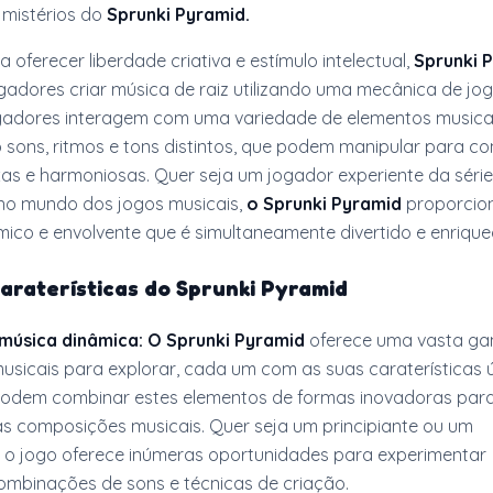
mistérios do
Sprunki Pyramid.
oferecer liberdade criativa e estímulo intelectual,
Sprunki 
gadores criar música de raiz utilizando uma mecânica de jo
jogadores interagem com uma variedade de elementos musica
sons, ritmos e tons distintos, que podem manipular para con
as e harmoniosas. Quer seja um jogador experiente da séri
no mundo dos jogos musicais,
o Sprunki Pyramid
proporcio
ico e envolvente que é simultaneamente divertido e enrique
caraterísticas do
Sprunki Pyramid
música dinâmica:
O Sprunki Pyramid
oferece uma vasta g
usicais para explorar, cada um com as suas caraterísticas 
odem combinar estes elementos de formas inovadoras para 
as composições musicais. Quer seja um principiante ou um
a, o jogo oferece inúmeras oportunidades para experimentar
combinações de sons e técnicas de criação.