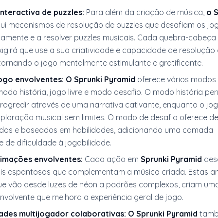
nteractiva de puzzles:
Para além da criação de música,
o 
lui mecanismos de resolução de puzzles que desafiam os jo
icamente e a resolver puzzles musicais. Cada quebra-cabeça
xigirá que use a sua criatividade e capacidade de resolução
tornando o jogo mentalmente estimulante e gratificante.
ogo envolventes:
O Sprunki Pyramid
oferece vários modos 
modo história, jogo livre e modo desafio. O modo história pe
ogredir através de uma narrativa cativante, enquanto o jogo
xploração musical sem limites. O modo de desafio oferece de
dos e baseados em habilidades, adicionando uma camada
 de dificuldade à jogabilidade.
nimações envolventes:
Cada ação em
Sprunki Pyramid
des
uais espantosos que complementam a música criada. Estas 
que vão desde luzes de néon a padrões complexos, criam um
nvolvente que melhora a experiência geral de jogo.
ades multijogador colaborativas:
O Sprunki Pyramid
també