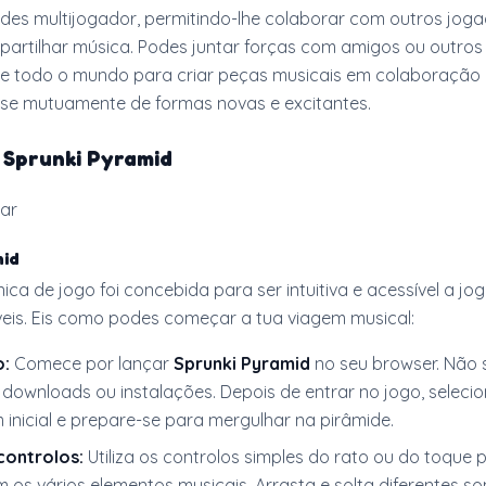
ades multijogador, permitindo-lhe colaborar com outros jog
 partilhar música. Podes juntar forças com amigos ou outros
e todo o mundo para criar peças musicais em colaboração 
se mutuamente de formas novas e excitantes.
r
Sprunki Pyramid
ar
mid
nica de jogo foi concebida para ser intuitiva e acessível a j
veis. Eis como podes começar a tua viagem musical:
o:
Comece por lançar
Sprunki Pyramid
no seu browser. Não 
 downloads ou instalações. Depois de entrar no jogo, seleci
inicial e prepare-se para mergulhar na pirâmide.
controlos:
Utiliza os controlos simples do rato ou do toque 
m os vários elementos musicais. Arrasta e solta diferentes s