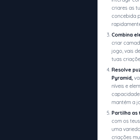
criares as t
concebida pa
rapidamente 
Combina el
criar camad
jogo, vais 
tuas criaçõe
Resolve puz
Pyramid,
va
níveis e ele
capacidade 
mantém a jo
Partilha as 
com os teus
uma varieda
criações mus