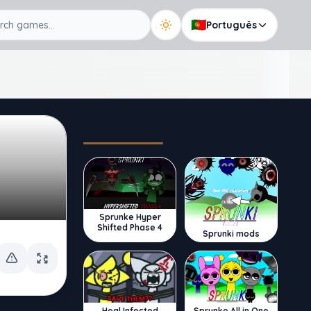
🇵🇹
Português
Trending
Sprunke Hyper
Shifted Phase 4
Sprunki mods
Sprunke All in One
Heal Infected