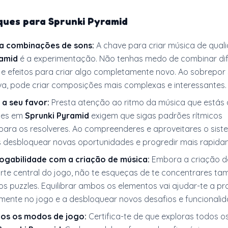
uques para
Sprunki Pyramid
a combinações de sons:
A chave para criar música de qual
ramid
é a experimentação. Não tenhas medo de combinar dif
s e efeitos para criar algo completamente novo. Ao sobrepor
iva, pode criar composições mais complexas e interessantes.
 a seu favor:
Presta atenção ao ritmo da música que estás a
les em
Sprunki Pyramid
exigem que sigas padrões rítmicos
 para os resolveres. Ao compreenderes e aproveitares o sis
s desbloquear novas oportunidades e progredir mais rapida
 jogabilidade com a criação de música:
Embora a criação d
rte central do jogo, não te esqueças de te concentrares t
s puzzles. Equilibrar ambos os elementos vai ajudar-te a pr
mente no jogo e a desbloquear novos desafios e funcionalid
dos os modos de jogo:
Certifica-te de que exploras todos 