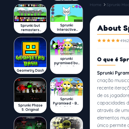
DELUXE
Home
Sprunki Mo
Sprunki
About S
Sprunki but
Interactive
remasters
Wenda
Cancelled
4962
O que é
Spr
sprunki
pyramixed but
broker is alive
Geometry Dash
Sprunki Pyram
criação musica
recente iteraç
de os jogador
Sprunki
capacidades d
Pyramixed - But
Sprunki Phase
Upin & Ipin oc
5: Original
através de uma
elementos musi
único permite 