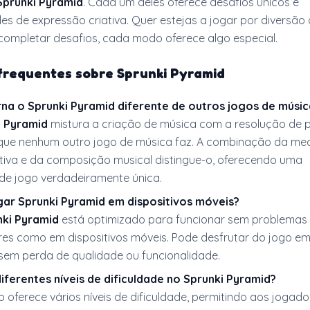
Sprunki Pyramid
. Cada um deles oferece desafios únicos e
es de expressão criativa. Quer estejas a jogar por diversão
 completar desafios, cada modo oferece algo especial.
frequentes sobre
Sprunki Pyramid
orna
o Sprunki Pyramid
diferente de outros jogos de músic
i Pyramid
mistura a criação de música com a resolução de p
ue nenhum outro jogo de música faz. A combinação da me
ctiva e da composição musical distingue-o, oferecendo uma
 de jogo verdadeiramente única.
ogar
Sprunki Pyramid
em dispositivos móveis?
nki Pyramid
está optimizado para funcionar sem problemas
s como em dispositivos móveis. Pode desfrutar do jogo em
sem perda de qualidade ou funcionalidade.
diferentes níveis de dificuldade no
Sprunki Pyramid?
go oferece vários níveis de dificuldade, permitindo aos jogad