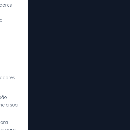
adores
e
ogadores
são
one a sua
para
ons para