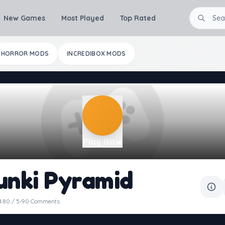
New Games
Most Played
Top Rated
HORROR MODS
INCREDIBOX MODS
Play Now
unki Pyramid
·
4.80 / 5
90 Comments