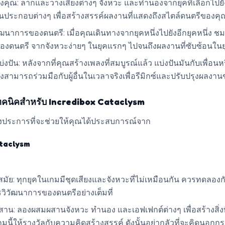
คุณ: ลากและวางเสียงต่างๆ จังหวะ และทำนองจากยุคที่เลือกไปยังพื
ประกอบต่างๆ เพื่อสร้างสรรค์ผลงานที่แสดงถึงสไตล์ดนตรีของคุ
ัฒนาการของดนตรี: เมื่อคุณเดินทางจากยุคหนึ่งไปยังอีกยุคหนึ่ง ช
องดนตรี จากจังหวะง่ายๆ ในยุคแรกๆ ไปจนถึงผลงานที่ซับซ้อนในย
งปัน: หลังจากที่คุณสร้างเพลงที่สมบูรณ์แล้ว แบ่งปันมันกับเพื่อนหรื
ังสามารถร่วมมือกับผู้อื่นในเวลาจริงเพื่อรีมิกซ์และปรับปรุงผลงา
ทคนิคสำหรับ Incredibox Cataclysm
บางประการที่จะช่วยให้คุณได้ประสบการณ์จาก
ataclysm
มัย: ทุกยุคในเกมมีชุดเสียงและจังหวะที่ไม่เหมือนกัน ควรทดลองก
ารวิวัฒนาการของดนตรีอย่างเต็มที่
น: ลองผสมผสานจังหวะ ทำนอง และเอฟเฟกต์ต่างๆ เพื่อสร้างสิ่งที
มนี้ให้รางวัลกับความคิดสร้างสรรค์ ดังนั้นอย่ากลัวที่จะคิดนอกก