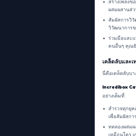
สร้างเพลงของ
ผสมผสานส่วน
สัมผัสการวิว
วิวัฒนาการข
ร่วมมือและแบ่
คนอื่นๆ คุณย
เคล็ดลับและเ
นี่คือเคล็ดลับ
Incredibox C
อย่างเต็มที่:
สำรวจทุกยุคส
เพื่อสัมผัสก
ทดลองผสมผสา
เหมือนใคร เก