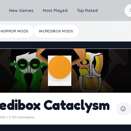
New Games
Most Played
Top Rated
HORROR MODS
INCREDIBOX MODS
Play Now
redibox Cataclysm
·
4.82 / 5
90 Comments