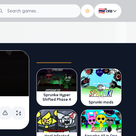
🇹🇭
ไทย
Trending
Sprunke Hyper
Shifted Phase 4
Sprunki mods
Sprunke All in One
Heal Infected