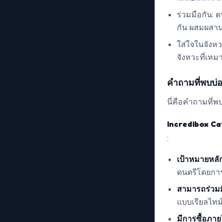
ร่วมมือกัน: ด
กัน ผสมผสาน
ใส่ใจในจังห
จังหวะที่เห
คำถามที่พบบ่
นี่คือคำถามที่พบ
Incredibox C
:
เป้าหมายหลั
ดนตรีโดยการ
สามารถร่วมมื
แบบเรียลไทม์
มีการซื้อภา