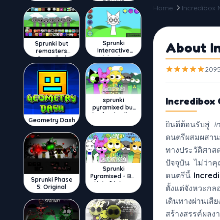
DELUXE
Home
Incredibox
Sprunki
About I
Sprunki but
Interactive
remasters
Wenda
Cancelled
2095
Incredibox
sprunki
pyramixed but
broker is alive
Geometry Dash
ยินดีต้อนรับสู่
I
ดนตรีผสมผสานกั
ทางประวัติศาสตร
ปัจจุบัน ไม่ว่า
Sprunki
ดนตรีนี้
Incred
Pyramixed - But
Sprunki Phase
Upin & Ipin oc
5: Original
ตั้งแต่จังหวะ
เดินทางผ่านเส
สร้างสรรค์ผลง