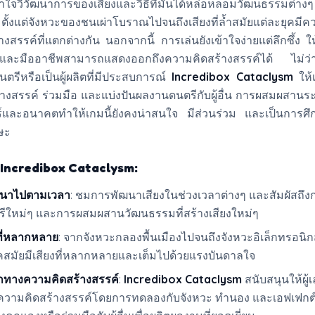
เข้าใจวิวัฒนาการของเสียงและวิธีที่มันได้หล่อหลอมวัฒนธรรมต
ตั้งแต่จังหวะของชนเผ่าโบราณไปจนถึงเสียงที่ล้ำสมัยแต่ละยุคมี
รรค์ที่แตกต่างกัน นอกจากนี้ การเล่นยังเข้าใจง่ายแต่ลึกซึ้ง ให้พื
ม่และมืออาชีพสามารถแสดงออกถึงความคิดสร้างสรรค์ได้ ไม่ว่า
ดนตรีหรือเป็นผู้ผลิตที่มีประสบการณ์
Incredibox Cataclysm
ให้เ
างสรรค์ ร่วมมือ และแบ่งปันผลงานดนตรีกับผู้อื่น การผสมผสานระ
์และอนาคตทำให้เกมนี้ยังคงน่าสนใจ มีส่วนร่วม และเป็นการศึกษ
กษะ
 Incredibox Cataclysm:
ัฒนาไปตามเวลา
: ชมการพัฒนาเสียงในช่วงเวลาต่างๆ และสัมผัสถึงก
ใหม่ๆ และการผสมผสานวัฒนธรรมที่สร้างเสียงใหม่ๆ
งที่หลากหลาย
: จากจังหวะกลองพื้นเมืองไปจนถึงจังหวะอิเล็กทรอนิก
คสมัยมีเสียงที่หลากหลายและเต็มไปด้วยแรงบันดาลใจ
ทางความคิดสร้างสรรค์
:
Incredibox Cataclysm
สนับสนุนให้ผู้เ
วามคิดสร้างสรรค์โดยการทดลองกับจังหวะ ทำนอง และเอฟเฟกต์