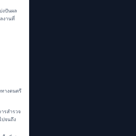
บ่งปันผล
งานที่
ทางทางดนตรี
องการสำรวจ
มไปจนถึง