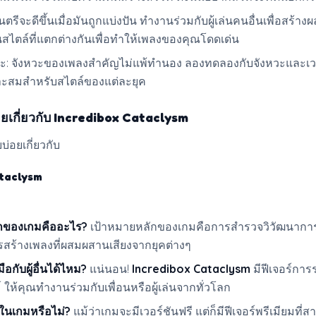
นตรีจะดีขึ้นเมื่อมันถูกแบ่งปัน ทำงานร่วมกับผู้เล่นคนอื่นเพื่อสร้า
สไตล์ที่แตกต่างกันเพื่อทำให้เพลงของคุณโดดเด่น
วะ: จังหวะของเพลงสำคัญไม่แพ้ทำนอง ลองทดลองกับจังหวะและเว
มาะสมสำหรับสไตล์ของแต่ละยุค
อยเกี่ยวกับ Incredibox Cataclysm
บ่อยเกี่ยวกับ
ataclysm
กของเกมคืออะไร?
เป้าหมายหลักของเกมคือการสำรวจวิวัฒนากา
สร้างเพลงที่ผสมผสานเสียงจากยุคต่างๆ
อกับผู้อื่นได้ไหม?
แน่นอน!
Incredibox Cataclysm
มีฟีเจอร์การ
 ให้คุณทำงานร่วมกับเพื่อนหรือผู้เล่นจากทั่วโลก
ยในเกมหรือไม่?
แม้ว่าเกมจะมีเวอร์ชันฟรี แต่ก็มีฟีเจอร์พรีเมียมที่ส