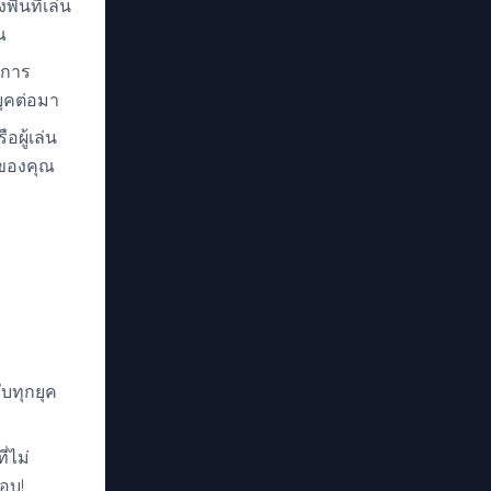
้นที่เล่น
ณ
มการ
ุคต่อมา
อผู้เล่น
นของคุณ
ับทุกยุค
่ไม่
รอบ!