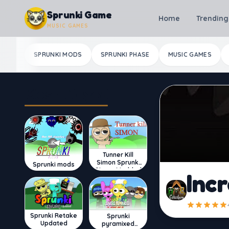
Skip to content
Sprunki Game
Home
Trending
MUSIC GAMES
SPRUNKI MODS
SPRUNKI PHASE
MUSIC GAMES
Most Played
Tunner Kill
Simon Sprunki
Sprunki mods
Sinner Modded
Inc
Sprunki Retake
Sprunki
Updated
pyramixed