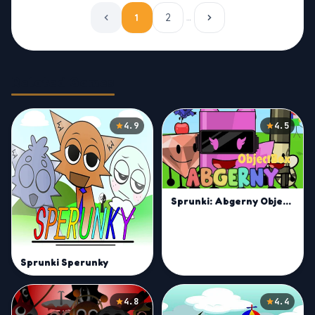
1
2
…
Related Games
4.9
4.5
Sprunki: Abgerny Objectbox
Sprunki Sperunky
4.8
4.4