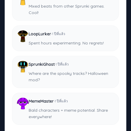
Mixed beats from other Sprunki games.
Cool!
·
LoopLurker
1 ปีที่แล้ว
Spent hours experimenting. No regrets!
·
SprunkiGhost
1 ปีที่แล้ว
Where are the spooky tracks? Halloween
mod?
·
MemeMaster
1 ปีที่แล้ว
Bald characters = meme potential. Share
everywhere!