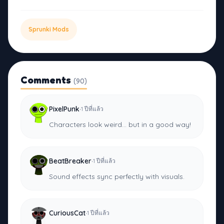
Sprunki Mods
Comments
(90)
·
PixelPunk
1 ปีที่แล้ว
Characters look weird... but in a good way!
·
BeatBreaker
1 ปีที่แล้ว
Sound effects sync perfectly with visuals.
·
CuriousCat
1 ปีที่แล้ว