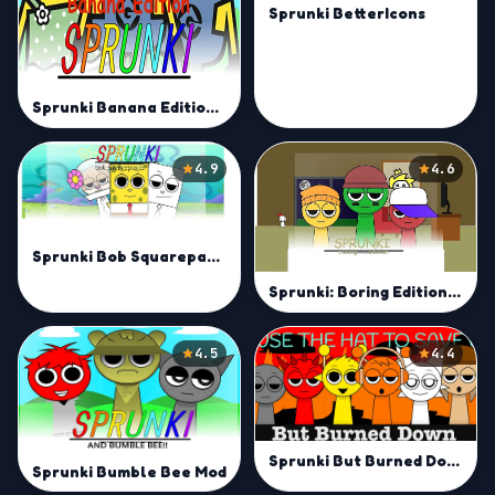
Sprunki BetterIcons
Sprunki Banana Edition Mod
4.9
4.6
Sprunki Bob Squarepants Mod
Sprunki: Boring Edition Mod
4.5
4.4
Sprunki But Burned Down Mod
Sprunki Bumble Bee Mod