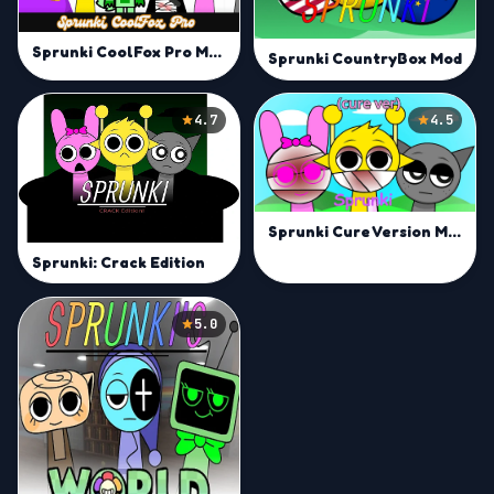
Sprunki CoolFox Pro Mod
Sprunki CountryBox Mod
4.7
4.5
Sprunki Cure Version Mod
Sprunki: Crack Edition
5.0