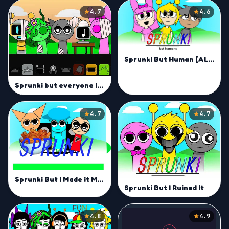
4.7
4.6
Sprunki But Human [ALL CHARACTERS]
Sprunki but everyone is alive
4.7
4.7
Sprunki But i Made it Mod
Sprunki But I Ruined It
4.8
4.9