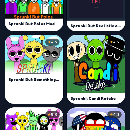
Sprunki But Polos Mod
Sprunki But Realistic of them
4.9
4.9
Sprunki But Something Is Wrong
Sprunki: Candi Retake
5.0
4.8