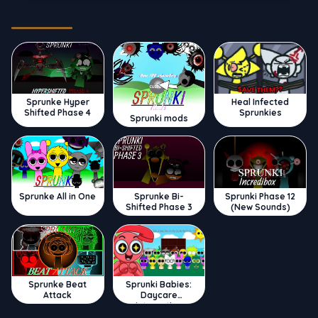
Trending
Sprunke Hyper
Heal Infected
Shifted Phase 4
Sprunkies
Sprunki mods
Sprunke All in One
Sprunke Bi-
Sprunki Phase 12
Shifted Phase 3
(New Sounds)
Sprunke Beat
Sprunki Babies:
Attack
Daycare
Interactive