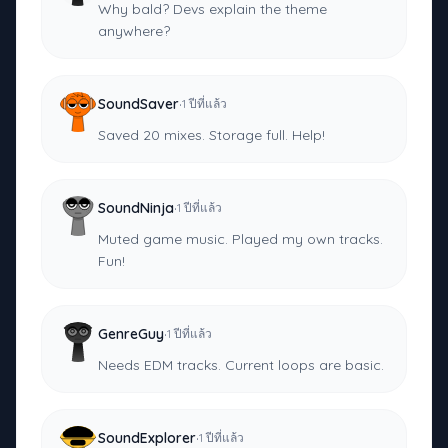
Why bald? Devs explain the theme
anywhere?
·
SoundSaver
1 ปีที่แล้ว
Saved 20 mixes. Storage full. Help!
·
SoundNinja
1 ปีที่แล้ว
Muted game music. Played my own tracks.
Fun!
·
GenreGuy
1 ปีที่แล้ว
Needs EDM tracks. Current loops are basic.
·
SoundExplorer
1 ปีที่แล้ว