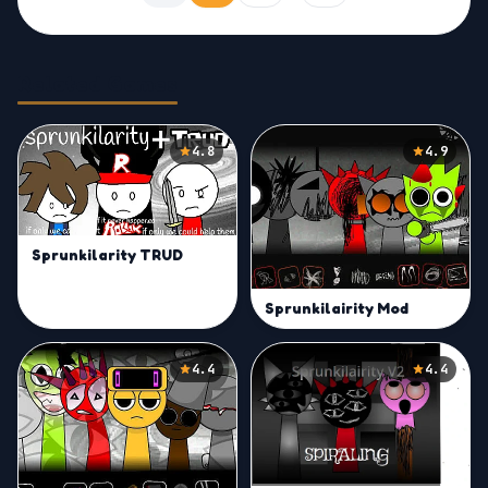
Related Games
4.8
4.9
Sprunkilarity TRUD
Sprunkilairity Mod
4.4
4.4