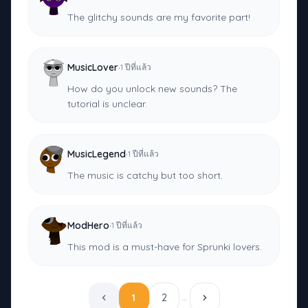
The glitchy sounds are my favorite part!
·
MusicLover
1 ปีที่แล้ว
How do you unlock new sounds? The
tutorial is unclear.
·
MusicLegend
1 ปีที่แล้ว
The music is catchy but too short.
·
ModHero
1 ปีที่แล้ว
This mod is a must-have for Sprunki lovers.
1
2
…