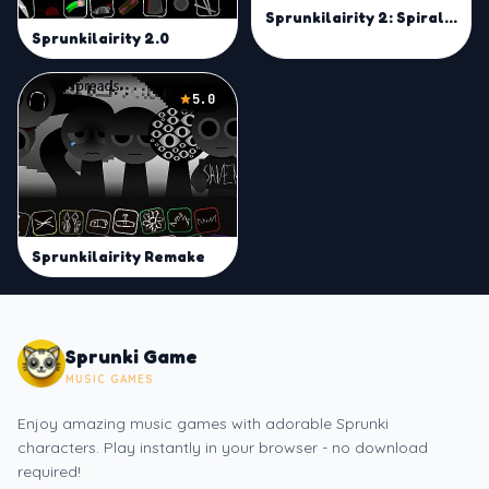
Sprunkilairity 2: Spiraling
Sprunkilairity 2.0
5.0
Sprunkilairity Remake
Sprunki Game
MUSIC GAMES
Enjoy amazing music games with adorable Sprunki
characters. Play instantly in your browser - no download
required!