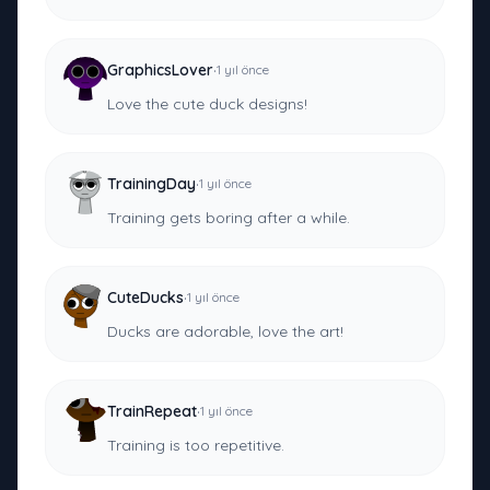
·
GraphicsLover
1 yıl önce
Love the cute duck designs!
·
TrainingDay
1 yıl önce
Training gets boring after a while.
·
CuteDucks
1 yıl önce
Ducks are adorable, love the art!
·
TrainRepeat
1 yıl önce
Training is too repetitive.