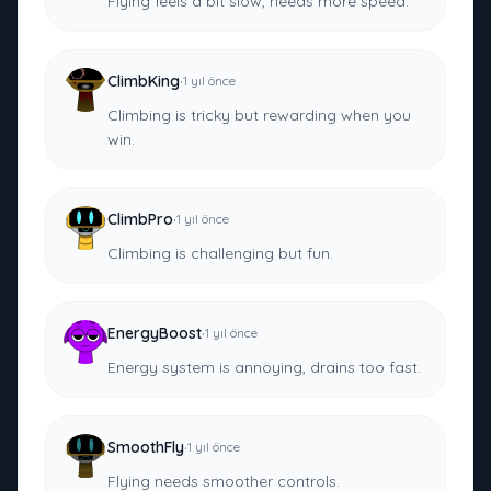
Flying feels a bit slow, needs more speed.
·
ClimbKing
1 yıl önce
Climbing is tricky but rewarding when you
win.
·
ClimbPro
1 yıl önce
Climbing is challenging but fun.
·
EnergyBoost
1 yıl önce
Energy system is annoying, drains too fast.
·
SmoothFly
1 yıl önce
Flying needs smoother controls.