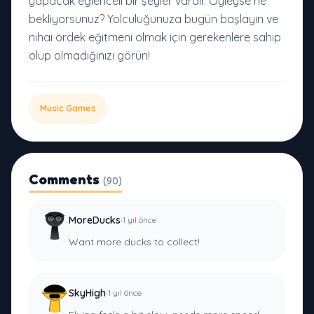
yapacak eğlenceli bir şeyler vardır. Öyleyse ne
bekliyorsunuz? Yolculuğunuza bugün başlayın ve
nihai ördek eğitmeni olmak için gerekenlere sahip
olup olmadığınızı görün!
Music Games
Comments
(90)
·
MoreDucks
1 yıl önce
Want more ducks to collect!
·
SkyHigh
1 yıl önce