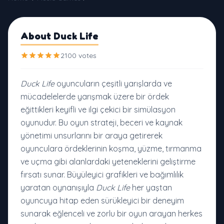
About Duck Life
2100 votes
Duck Life
oyuncuların çeşitli yarışlarda ve
mücadelelerde yarışmak üzere bir ördek
eğittikleri keyifli ve ilgi çekici bir simülasyon
oyunudur. Bu oyun strateji, beceri ve kaynak
yönetimi unsurlarını bir araya getirerek
oyunculara ördeklerinin koşma, yüzme, tırmanma
ve uçma gibi alanlardaki yeteneklerini geliştirme
fırsatı sunar. Büyüleyici grafikleri ve bağımlılık
yaratan oynanışıyla
Duck Life
her yaştan
oyuncuya hitap eden sürükleyici bir deneyim
sunarak eğlenceli ve zorlu bir oyun arayan herkes