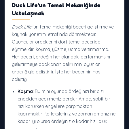
Duck Life'un Temel Mekaniğinde
Ustalaşmak
Duck Life
'un temel mekaniği beceri geliştirme ve
kaynak yönetimi etrafında dönmektedir.
Oyuncular ördeklerini dört temel beceride
eğitmelidir: koşma, yüzme, uçma ve tırmanma.
Her beceri, ördeğin her alandaki performansını
geliştirmeye odaklanan belirli mini oyunlar
aracılığıyla geliştirilir. İşte her becerinin nasıl
çalıştığı:
Koşma
: Bu mini oyunda ördeğinizi bir dizi
engelden geçirmeniz gerekir. Amaç, sabit bir
hızı korurken engellere çarpmaktan
kaçınmaktır. Refleksleriniz ve zamanlamanız ne
kadar iyi olursa ördeğiniz o kadar hızlı olur.