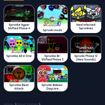
Sprunke Hyper
Heal Infected
Shifted Phase 4
Sprunkies
Sprunki mods
Sprunke All in One
Sprunke Bi-
Sprunki Phase 12
Shifted Phase 3
(New Sounds)
Sprunke Beat
Sprunki Babies:
Attack
Daycare
Interactive
Home
Music Games
Duck Life