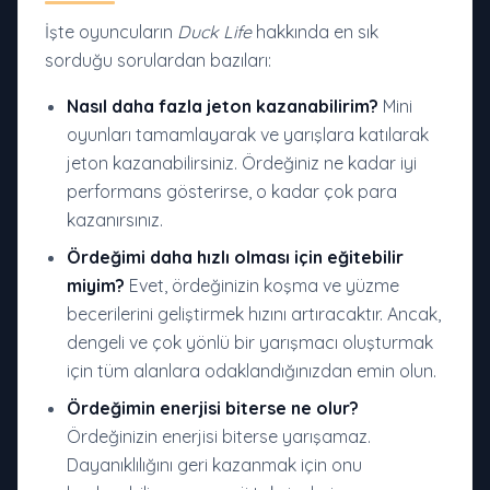
İşte oyuncuların
Duck Life
hakkında en sık
sorduğu sorulardan bazıları:
Nasıl daha fazla jeton kazanabilirim?
Mini
oyunları tamamlayarak ve yarışlara katılarak
jeton kazanabilirsiniz. Ördeğiniz ne kadar iyi
performans gösterirse, o kadar çok para
kazanırsınız.
Ördeğimi daha hızlı olması için eğitebilir
miyim?
Evet, ördeğinizin koşma ve yüzme
becerilerini geliştirmek hızını artıracaktır. Ancak,
dengeli ve çok yönlü bir yarışmacı oluşturmak
için tüm alanlara odaklandığınızdan emin olun.
Ördeğimin enerjisi biterse ne olur?
Ördeğinizin enerjisi biterse yarışamaz.
Dayanıklılığını geri kazanmak için onu