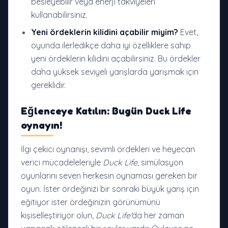
besleyebilir veya enerji takviyeleri
kullanabilirsiniz.
Yeni ördeklerin kilidini açabilir miyim?
Evet,
oyunda ilerledikçe daha iyi özelliklere sahip
yeni ördeklerin kilidini açabilirsiniz. Bu ördekler
daha yüksek seviyeli yarışlarda yarışmak için
gereklidir.
Eğlenceye Katılın: Bugün Duck Life
oynayın!
İlgi çekici oynanışı, sevimli ördekleri ve heyecan
verici mücadeleleriyle
Duck Life,
simülasyon
oyunlarını seven herkesin oynaması gereken bir
oyun. İster ördeğinizi bir sonraki büyük yarış için
eğitiyor ister ördeğinizin görünümünü
kişiselleştiriyor olun,
Duck Life'
da her zaman