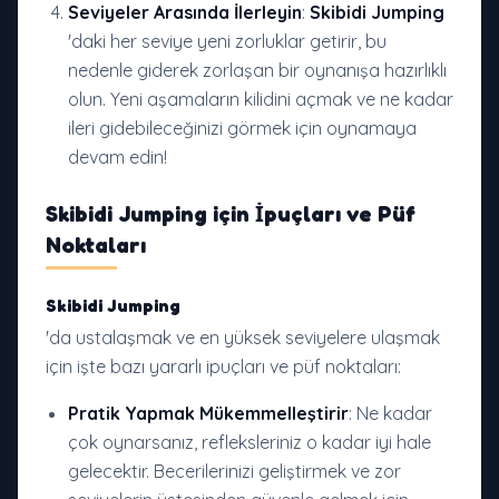
Seviyeler Arasında İlerleyin
:
Skibidi Jumping
'daki her seviye yeni zorluklar getirir, bu
nedenle giderek zorlaşan bir oynanışa hazırlıklı
olun. Yeni aşamaların kilidini açmak ve ne kadar
ileri gidebileceğinizi görmek için oynamaya
devam edin!
Skibidi Jumping
için İpuçları ve Püf
Noktaları
Skibidi Jumping
'da ustalaşmak ve en yüksek seviyelere ulaşmak
için işte bazı yararlı ipuçları ve püf noktaları:
Pratik Yapmak Mükemmelleştirir
: Ne kadar
çok oynarsanız, refleksleriniz o kadar iyi hale
gelecektir. Becerilerinizi geliştirmek ve zor