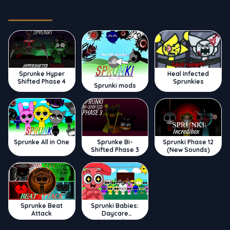
Trending
Sprunke Hyper
Heal Infected
Shifted Phase 4
Sprunkies
Sprunki mods
Sprunke All in One
Sprunke Bi-
Sprunki Phase 12
Shifted Phase 3
(New Sounds)
Sprunke Beat
Sprunki Babies:
Attack
Daycare
Interactive