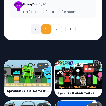
·
RainyDay
1 yıl önce
Perfect game for rainy afternoons
1
2
…
Related Games
4.7
4.6
Sprunki: Skibidi Remastered
Sprunki: Skibidi Toilet