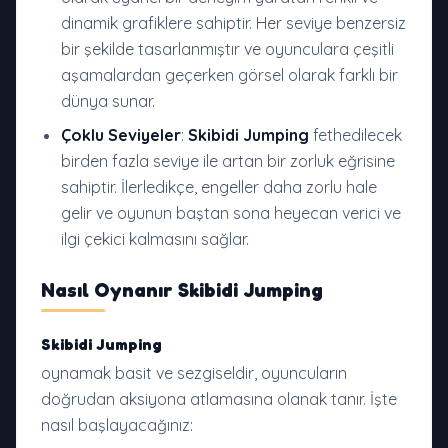
dinamik grafiklere sahiptir. Her seviye benzersiz
bir şekilde tasarlanmıştır ve oyunculara çeşitli
aşamalardan geçerken görsel olarak farklı bir
dünya sunar.
Çoklu Seviyeler
:
Skibidi Jumping
fethedilecek
birden fazla seviye ile artan bir zorluk eğrisine
sahiptir. İlerledikçe, engeller daha zorlu hale
gelir ve oyunun baştan sona heyecan verici ve
ilgi çekici kalmasını sağlar.
Nasıl Oynanır
Skibidi Jumping
Skibidi Jumping
oynamak basit ve sezgiseldir, oyuncuların
doğrudan aksiyona atlamasına olanak tanır. İşte
nasıl başlayacağınız: