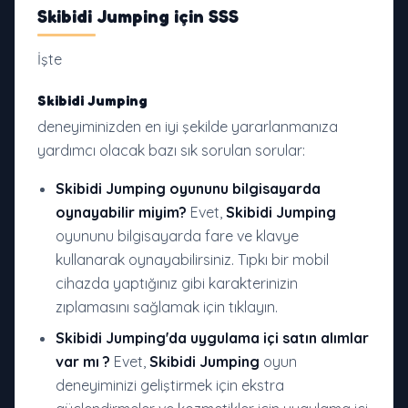
Skibidi Jumping
için SSS
İşte
Skibidi Jumping
deneyiminizden en iyi şekilde yararlanmanıza
yardımcı olacak bazı sık sorulan sorular:
Skibidi Jumping
oyununu bilgisayarda
oynayabilir miyim?
Evet,
Skibidi Jumping
oyununu bilgisayarda fare ve klavye
kullanarak oynayabilirsiniz. Tıpkı bir mobil
cihazda yaptığınız gibi karakterinizin
zıplamasını sağlamak için tıklayın.
Skibidi Jumping
'da uygulama içi satın alımlar
var mı
?
Evet,
Skibidi Jumping
oyun
deneyiminizi geliştirmek için ekstra