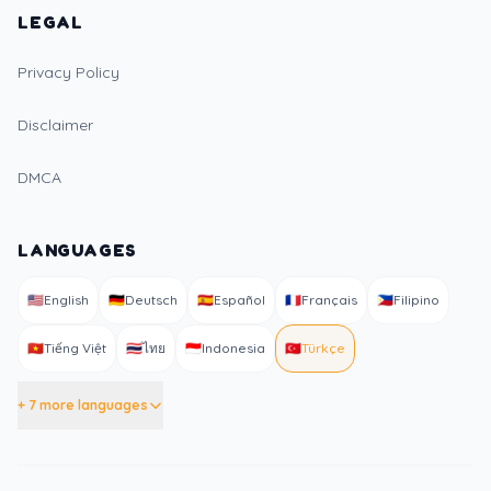
LEGAL
Privacy Policy
Disclaimer
DMCA
LANGUAGES
🇺🇸
English
🇩🇪
Deutsch
🇪🇸
Español
🇫🇷
Français
🇵🇭
Filipino
🇻🇳
Tiếng Việt
🇹🇭
ไทย
🇮🇩
Indonesia
🇹🇷
Türkçe
+ 7 more languages