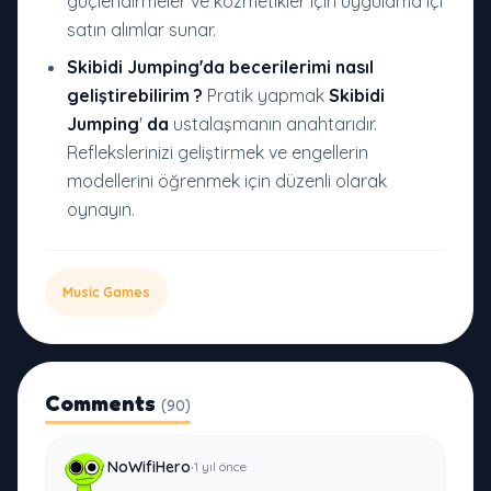
güçlendirmeler ve kozmetikler için uygulama içi
satın alımlar sunar.
Skibidi Jumping
'da becerilerimi nasıl
geliştirebilirim
?
Pratik yapmak
Skibidi
Jumping
'
da
ustalaşmanın anahtarıdır.
Reflekslerinizi geliştirmek ve engellerin
modellerini öğrenmek için düzenli olarak
oynayın.
Music Games
Comments
(90)
·
NoWifiHero
1 yıl önce