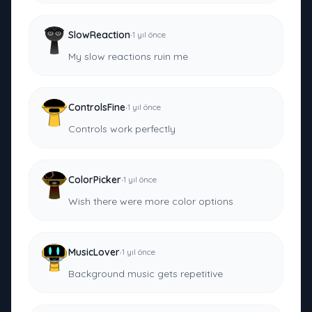
·
SlowReaction
1 yıl önce
My slow reactions ruin me
·
ControlsFine
1 yıl önce
Controls work perfectly
·
ColorPicker
1 yıl önce
Wish there were more color options
·
MusicLover
1 yıl önce
Background music gets repetitive