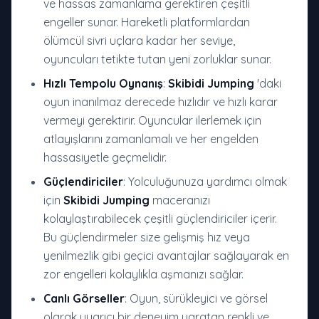
ve hassas zamanlama gerektiren çeşitli
engeller sunar. Hareketli platformlardan
ölümcül sivri uçlara kadar her seviye,
oyuncuları tetikte tutan yeni zorluklar sunar.
Hızlı Tempolu Oynanış
:
Skibidi Jumping
'daki
oyun inanılmaz derecede hızlıdır ve hızlı karar
vermeyi gerektirir. Oyuncular ilerlemek için
atlayışlarını zamanlamalı ve her engelden
hassasiyetle geçmelidir.
Güçlendiriciler
: Yolculuğunuza yardımcı olmak
için
Skibidi Jumping
maceranızı
kolaylaştırabilecek çeşitli güçlendiriciler içerir.
Bu güçlendirmeler size gelişmiş hız veya
yenilmezlik gibi geçici avantajlar sağlayarak en
zor engelleri kolaylıkla aşmanızı sağlar.
Canlı Görseller
: Oyun, sürükleyici ve görsel
olarak uyarıcı bir deneyim yaratan renkli ve