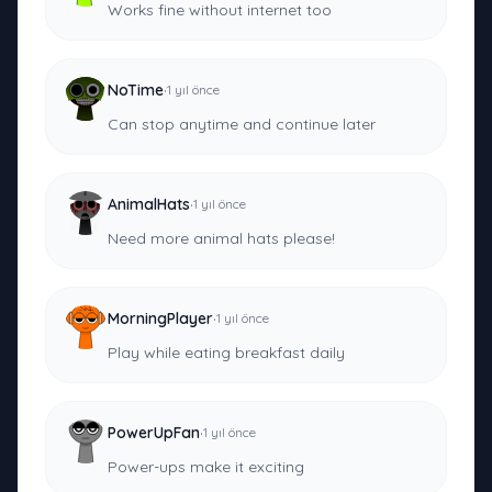
Works fine without internet too
·
NoTime
1 yıl önce
Can stop anytime and continue later
·
AnimalHats
1 yıl önce
Need more animal hats please!
·
MorningPlayer
1 yıl önce
Play while eating breakfast daily
·
PowerUpFan
1 yıl önce
Power-ups make it exciting