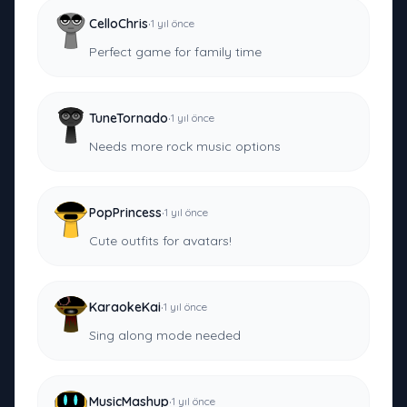
·
CelloChris
1 yıl önce
Perfect game for family time
·
TuneTornado
1 yıl önce
Needs more rock music options
·
PopPrincess
1 yıl önce
Cute outfits for avatars!
·
KaraokeKai
1 yıl önce
Sing along mode needed
·
MusicMashup
1 yıl önce