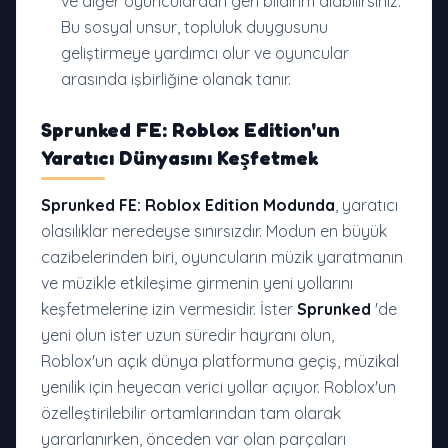
ve diğer oyunculardan geri bildirim alabilirsiniz.
Bu sosyal unsur, topluluk duygusunu
geliştirmeye yardımcı olur ve oyuncular
arasında işbirliğine olanak tanır.
Sprunked FE: Roblox Edition
'un
Yaratıcı Dünyasını Keşfetmek
Sprunked FE: Roblox Edition Modunda
, yaratıcı
olasılıklar neredeyse sınırsızdır. Modun en büyük
cazibelerinden biri, oyuncuların müzik yaratmanın
ve müzikle etkileşime girmenin yeni yollarını
keşfetmelerine izin vermesidir. İster
Sprunked
'de
yeni olun ister uzun süredir hayranı olun,
Roblox'un açık dünya platformuna geçiş, müzikal
yenilik için heyecan verici yollar açıyor. Roblox'un
özelleştirilebilir ortamlarından tam olarak
yararlanırken, önceden var olan parçaları