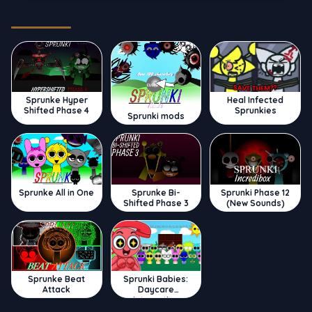
Trending
Sprunke Hyper
Heal Infected
Shifted Phase 4
Sprunkies
Sprunki mods
Sprunke All in One
Sprunke Bi-
Sprunki Phase 12
Shifted Phase 3
(New Sounds)
Sprunke Beat
Sprunki Babies:
Attack
Daycare
Interactive