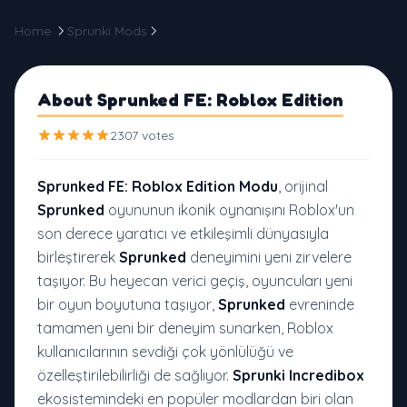
Home
Sprunki Mods
Sprunked FE: Roblox Edition
About Sprunked FE: Roblox Edition
2307 votes
Sprunked FE: Roblox Edition Modu
, orijinal
Sprunked
oyununun ikonik oynanışını Roblox'un
son derece yaratıcı ve etkileşimli dünyasıyla
birleştirerek
Sprunked
deneyimini yeni zirvelere
taşıyor. Bu heyecan verici geçiş, oyuncuları yeni
bir oyun boyutuna taşıyor,
Sprunked
evreninde
tamamen yeni bir deneyim sunarken, Roblox
kullanıcılarının sevdiği çok yönlülüğü ve
özelleştirilebilirliği de sağlıyor.
Sprunki Incredibox
ekosistemindeki en popüler modlardan biri olan