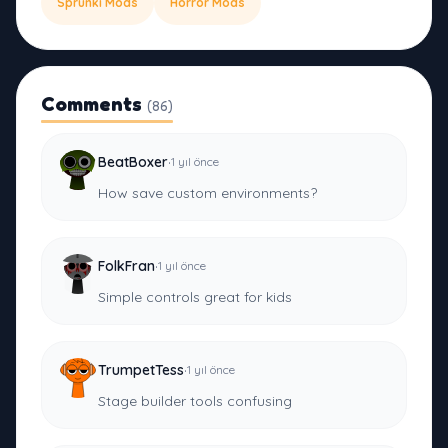
Sprunki Mods
Horror Mods
Comments
(86)
·
BeatBoxer
1 yıl önce
How save custom environments?
·
FolkFran
1 yıl önce
Simple controls great for kids
·
TrumpetTess
1 yıl önce
Stage builder tools confusing