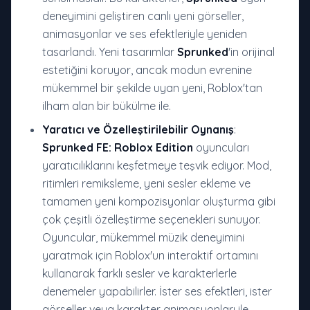
deneyimini geliştiren canlı yeni görseller,
animasyonlar ve ses efektleriyle yeniden
tasarlandı. Yeni tasarımlar
Sprunked
'in orijinal
estetiğini koruyor, ancak modun evrenine
mükemmel bir şekilde uyan yeni, Roblox'tan
ilham alan bir bükülme ile.
Yaratıcı ve Özelleştirilebilir Oynanış
:
Sprunked FE: Roblox Edition
oyuncuları
yaratıcılıklarını keşfetmeye teşvik ediyor. Mod,
ritimleri remiksleme, yeni sesler ekleme ve
tamamen yeni kompozisyonlar oluşturma gibi
çok çeşitli özelleştirme seçenekleri sunuyor.
Oyuncular, mükemmel müzik deneyimini
yaratmak için Roblox'un interaktif ortamını
kullanarak farklı sesler ve karakterlerle
denemeler yapabilirler. İster ses efektleri, ister
görseller veya karakter animasyonları ile