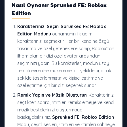
Nasıl Oynanır
Sprunked FE: Roblox
Edition
Karakterinizi Seçin
:
Sprunked FE: Roblox
Edition Modunu
oynamanın ilk adımı
karakterinizi seçmektir. Her biri kendine özgü
tasarıma ve özel yeteneklere sahip, Roblox'tan
ilham alan bir dizi özel avatar arasından
seçiminizi yapın. Bu karakterler, modun uzay
temalı evrenine mükemmel bir şekilde uyacak
şekilde tasarlanmıştır ve kişiselleştirme ve
özelleştirme için bir dizi seçenek sunar.
Remix Yapın ve Müzik Oluşturun
: Karakterinizi
seçtikten sonra, ritimleri remikslemeye ve kendi
müzik bestelerinizi oluşturmaya
başlayabilirsiniz.
Sprunked FE: Roblox Edition
Modu, çeşitli sesleri, ritimleri ve ritimleri sahneye