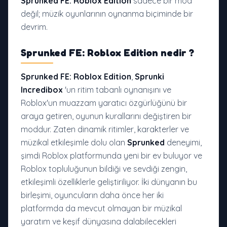
Sprunked FE: Roblox Edition
sadece bir mod
değil; müzik oyunlarının oynanma biçiminde bir
devrim.
Sprunked FE: Roblox Edition
nedir
?
Sprunked FE: Roblox Edition
,
Sprunki
Incredibox
'un ritim tabanlı oynanışını ve
Roblox'un muazzam yaratıcı özgürlüğünü bir
araya getiren, oyunun kurallarını değiştiren bir
moddur. Zaten dinamik ritimler, karakterler ve
müzikal etkileşimle dolu olan
Sprunked
deneyimi,
şimdi Roblox platformunda yeni bir ev buluyor ve
Roblox topluluğunun bildiği ve sevdiği zengin,
etkileşimli özelliklerle geliştiriliyor. İki dünyanın bu
birleşimi, oyuncuların daha önce her iki
platformda da mevcut olmayan bir müzikal
yaratım ve keşif dünyasına dalabilecekleri