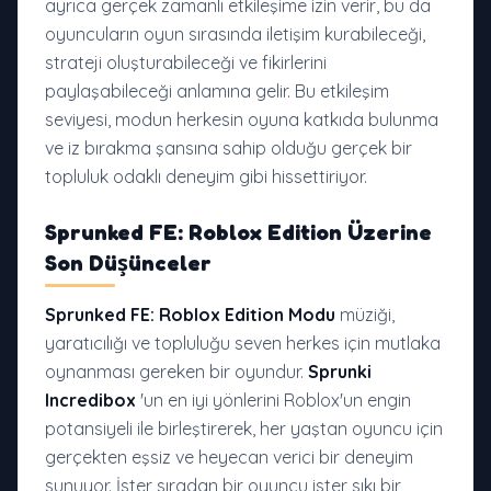
ayrıca gerçek zamanlı etkileşime izin verir, bu da
oyuncuların oyun sırasında iletişim kurabileceği,
strateji oluşturabileceği ve fikirlerini
paylaşabileceği anlamına gelir. Bu etkileşim
seviyesi, modun herkesin oyuna katkıda bulunma
ve iz bırakma şansına sahip olduğu gerçek bir
topluluk odaklı deneyim gibi hissettiriyor.
Sprunked FE: Roblox Edition
Üzerine
Son Düşünceler
Sprunked FE: Roblox Edition Modu
müziği,
yaratıcılığı ve topluluğu seven herkes için mutlaka
oynanması gereken bir oyundur.
Sprunki
Incredibox
'un en iyi yönlerini Roblox'un engin
potansiyeli ile birleştirerek, her yaştan oyuncu için
gerçekten eşsiz ve heyecan verici bir deneyim
sunuyor. İster sıradan bir oyuncu ister sıkı bir