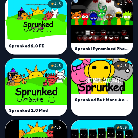
4.5
4.7
Sprunked 2.0 FE
Sprunki Pyramixed Phase 5 Definitive But FE | Fan Remix Mod
4.5
4.5
Sprunked But More Accurate Mod
Sprunked 2.0 Mod
4.6
5.0