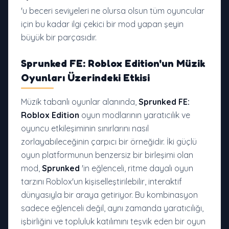
'u beceri seviyeleri ne olursa olsun tüm oyuncular
için bu kadar ilgi çekici bir mod yapan şeyin
büyük bir parçasıdır.
Sprunked FE: Roblox Edition'un Müzik
Oyunları Üzerindeki Etkisi
Müzik tabanlı oyunlar alanında,
Sprunked FE:
Roblox Edition
oyun modlarının yaratıcılık ve
oyuncu etkileşiminin sınırlarını nasıl
zorlayabileceğinin çarpıcı bir örneğidir. İki güçlü
oyun platformunun benzersiz bir birleşimi olan
mod,
Sprunked
'in eğlenceli, ritme dayalı oyun
tarzını Roblox'un kişiselleştirilebilir, interaktif
dünyasıyla bir araya getiriyor. Bu kombinasyon
sadece eğlenceli değil, aynı zamanda yaratıcılığı,
işbirliğini ve topluluk katılımını teşvik eden bir oyun