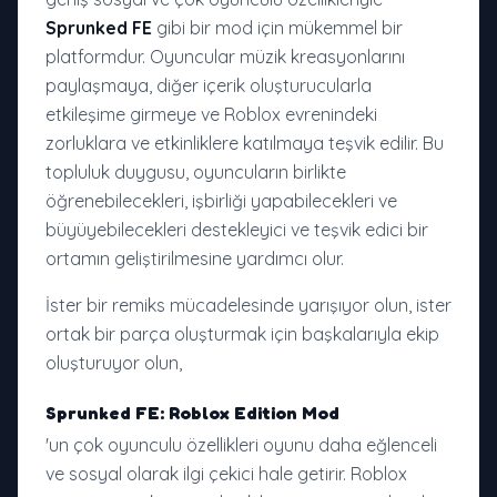
Sprunked FE
gibi bir mod için mükemmel bir
platformdur. Oyuncular müzik kreasyonlarını
paylaşmaya, diğer içerik oluşturucularla
etkileşime girmeye ve Roblox evrenindeki
zorluklara ve etkinliklere katılmaya teşvik edilir. Bu
topluluk duygusu, oyuncuların birlikte
öğrenebilecekleri, işbirliği yapabilecekleri ve
büyüyebilecekleri destekleyici ve teşvik edici bir
ortamın geliştirilmesine yardımcı olur.
İster bir remiks mücadelesinde yarışıyor olun, ister
ortak bir parça oluşturmak için başkalarıyla ekip
oluşturuyor olun,
Sprunked FE: Roblox Edition Mod
'un çok oyunculu özellikleri oyunu daha eğlenceli
ve sosyal olarak ilgi çekici hale getirir. Roblox