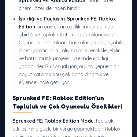
Sprunked FE: Roblox Edition
modunun en
önemli özelliklerinden biridir.
İşbirliği ve Paylaşım
:
Sprunked FE: Roblox
Edition
'un öne çıkan özelliklerinden biri de
işbirliği ve topluluk katılımına odaklanmasıdır.
Oyuncular parçalarını başkalarıyla paylaşabilir,
diğer yaratıcıların çalışmalarını remiksleyebilir
ve hatta müzik projeleri üzerinde işbirliği
yapabilirler. Bu sosyal yön, oyuna yepyeni bir
boyut katarak onu çok daha dinamik ve
eğlenceli hale getiriyor.
Sprunked FE: Roblox Edition
'un
Topluluk ve Çok Oyunculu Özellikleri
Sprunked FE: Roblox Edition Modu
, topluluk
etkileşimine güçlü bir vurgu yapmaktadır. Roblox,
geniş sosyal ve çok oyunculu özellikleriyle