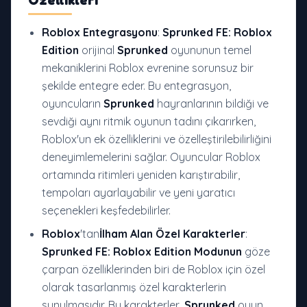
Özellikleri
Roblox Entegrasyonu
:
Sprunked FE: Roblox
Edition
orijinal
Sprunked
oyununun temel
mekaniklerini Roblox evrenine sorunsuz bir
şekilde entegre eder. Bu entegrasyon,
oyuncuların
Sprunked
hayranlarının bildiği ve
sevdiği aynı ritmik oyunun tadını çıkarırken,
Roblox'un ek özelliklerini ve özelleştirilebilirliğini
deneyimlemelerini sağlar. Oyuncular Roblox
ortamında ritimleri yeniden karıştırabilir,
tempoları ayarlayabilir ve yeni yaratıcı
seçenekleri keşfedebilirler.
Roblox
'tan
İlham Alan Özel Karakterler
:
Sprunked FE: Roblox Edition Modunun
göze
çarpan özelliklerinden biri de Roblox için özel
olarak tasarlanmış özel karakterlerin
sunulmasıdır. Bu karakterler,
Sprunked
oyun