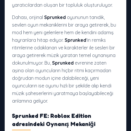
yaratıcılardan oluşan bir topluluk oluşturuluyor.
Dahası, orijinal
Sprunked
oyununun tanıdık,
sevilen oyun mekaniklerini bir araya getirerek, bu
mod hem yeni gelenlere hem de kendini adamış
hayranlara hitap ediyor.
Sprunked
'in remiks
ritimlerine odaklanan ve karakterler ile sesleri bir
araya getirerek müzik yaratan temel oynanışına
dokunulmuyor. Bu,
Sprunked
evrenine zaten
aşina olan oyuncuların hiçbir ritmi kaçırmadan
doğrudan modun içine dalabileceği, yeni
oyuncuların ise oyunu hızlı bir şekilde alıp kendi
müzik şaheserlerini yaratmaya başlayabileceği
anlamına geliyor.
Sprunked FE: Roblox Edition
adresindeki Oynanış Mekaniği