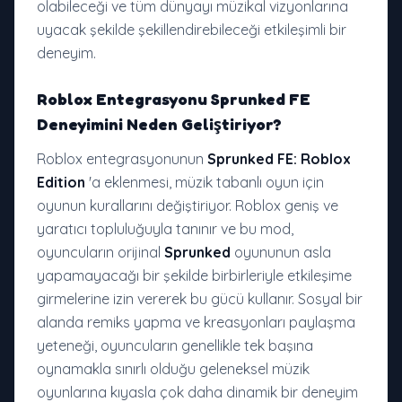
olabileceği ve tüm dünyayı müzikal vizyonlarına
uyacak şekilde şekillendirebileceği etkileşimli bir
deneyim.
Roblox Entegrasyonu
Sprunked FE
Deneyimini Neden Geliştiriyor?
Roblox entegrasyonunun
Sprunked FE: Roblox
Edition
'a eklenmesi, müzik tabanlı oyun için
oyunun kurallarını değiştiriyor. Roblox geniş ve
yaratıcı topluluğuyla tanınır ve bu mod,
oyuncuların orijinal
Sprunked
oyununun asla
yapamayacağı bir şekilde birbirleriyle etkileşime
girmelerine izin vererek bu gücü kullanır. Sosyal bir
alanda remiks yapma ve kreasyonları paylaşma
yeteneği, oyuncuların genellikle tek başına
oynamakla sınırlı olduğu geleneksel müzik
oyunlarına kıyasla çok daha dinamik bir deneyim