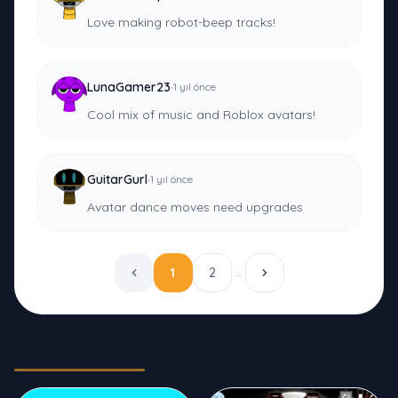
Love making robot-beep tracks!
·
LunaGamer23
1 yıl önce
Cool mix of music and Roblox avatars!
·
GuitarGurl
1 yıl önce
Avatar dance moves need upgrades
1
2
…
Related Games