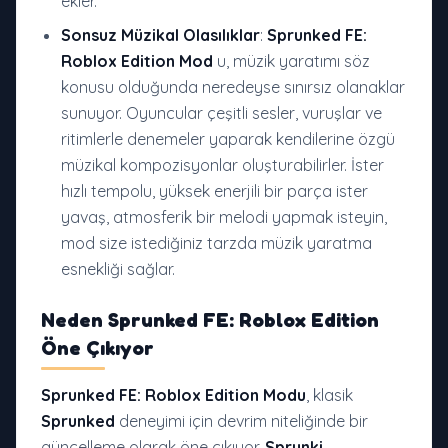
ekler.
Sonsuz Müzikal Olasılıklar
:
Sprunked FE:
Roblox Edition Mod
u, müzik yaratımı söz
konusu olduğunda neredeyse sınırsız olanaklar
sunuyor. Oyuncular çeşitli sesler, vuruşlar ve
ritimlerle denemeler yaparak kendilerine özgü
müzikal kompozisyonlar oluşturabilirler. İster
hızlı tempolu, yüksek enerjili bir parça ister
yavaş, atmosferik bir melodi yapmak isteyin,
mod size istediğiniz tarzda müzik yaratma
esnekliği sağlar.
Neden
Sprunked FE: Roblox Edition
Öne Çıkıyor
Sprunked FE: Roblox Edition Modu
, klasik
Sprunked
deneyimi için devrim niteliğinde bir
güncelleme olarak öne çıkıyor.
Sprunki