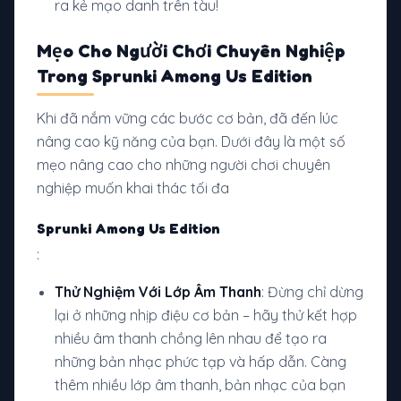
ra kẻ mạo danh trên tàu!
Mẹo Cho Người Chơi Chuyên Nghiệp
Trong Sprunki Among Us Edition
Khi đã nắm vững các bước cơ bản, đã đến lúc
nâng cao kỹ năng của bạn. Dưới đây là một số
mẹo nâng cao cho những người chơi chuyên
nghiệp muốn khai thác tối đa
Sprunki Among Us Edition
:
Thử Nghiệm Với Lớp Âm Thanh
: Đừng chỉ dừng
lại ở những nhịp điệu cơ bản – hãy thử kết hợp
nhiều âm thanh chồng lên nhau để tạo ra
những bản nhạc phức tạp và hấp dẫn. Càng
thêm nhiều lớp âm thanh, bản nhạc của bạn