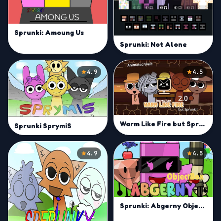
Sprunki: Amoung Us
Sprunki: Not Alone
4.9
4.5
Warm Like Fire but Sprunki 2.0
Sprunki SprymiS
4.9
4.5
Sprunki: Abgerny Objectbox