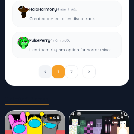
·
HaloHarmony
1 năm trước
Created perfect alien disco track!
·
PulsePerry
1 năm trước
Heartbeat rhythm option for horror mixes
1
2
…
Related Games
4.8
4.9