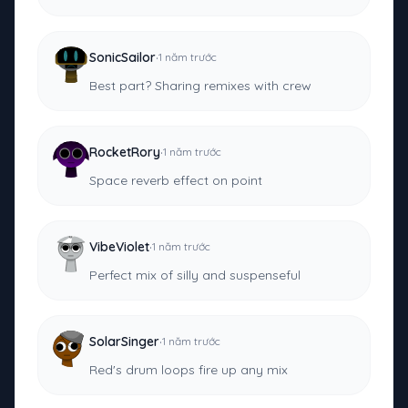
·
SonicSailor
1 năm trước
Best part? Sharing remixes with crew
·
RocketRory
1 năm trước
Space reverb effect on point
·
VibeViolet
1 năm trước
Perfect mix of silly and suspenseful
·
SolarSinger
1 năm trước
Red's drum loops fire up any mix