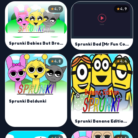
4.7
4.9
Sprunki Babies But Broken Mod
Sprunki Bad [Mr Fun Computer]
4.8
4.4
Sprunki Baldunki
Sprunki Banana Edition Mod