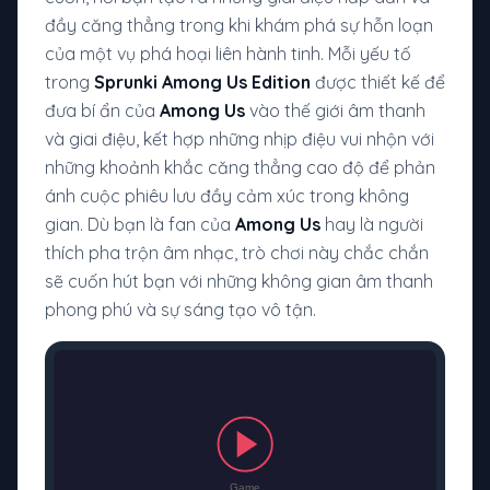
đầy căng thẳng trong khi khám phá sự hỗn loạn
của một vụ phá hoại liên hành tinh. Mỗi yếu tố
trong
Sprunki Among Us Edition
được thiết kế để
đưa bí ẩn của
Among Us
vào thế giới âm thanh
và giai điệu, kết hợp những nhịp điệu vui nhộn với
những khoảnh khắc căng thẳng cao độ để phản
ánh cuộc phiêu lưu đầy cảm xúc trong không
gian. Dù bạn là fan của
Among Us
hay là người
thích pha trộn âm nhạc, trò chơi này chắc chắn
sẽ cuốn hút bạn với những không gian âm thanh
phong phú và sự sáng tạo vô tận.