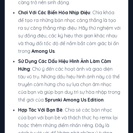
càng trở nên sinh động.
Chơi Với Các Biến Hóa Nhịp Điệu
: Chìa khóa
để tạo ra những bản nhạc căng thẳng là tạo
ra sự căng thẳng nhịp điệu. Hãy thử nghiệm với
sự đồng điệu, các ký hiệu thời gian khác nhau
và thay đổi tốc độ để nắm bắt cảm giác bí ẩn
trong
Among Us
.
Sử Dụng Các Dấu Hiệu Hình Ảnh Làm Cảm
Hứng
: Chú ý đến các hoạt ảnh và giao diện
tàu vũ trụ. Những dấu hiệu hình ảnh này có thể
truyền cảm hứng cho sự lựa chọn âm nhạc
của bạn và giúp bạn duy trì sự hòa nhập trong
thế giới của
Sprunki Among Us Edition
.
Hợp Tác Với Bạn Bè
: Chia sẻ các bản nhạc
của bạn với bạn bè và thách thức họ remix lại
hoặc thêm những điểm nhấn riêng. Đây là