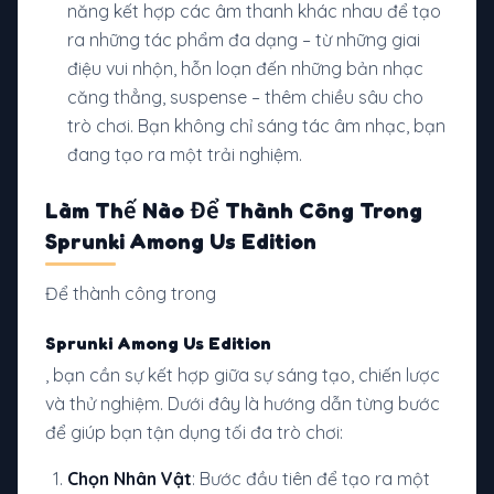
năng kết hợp các âm thanh khác nhau để tạo
ra những tác phẩm đa dạng – từ những giai
điệu vui nhộn, hỗn loạn đến những bản nhạc
căng thẳng, suspense – thêm chiều sâu cho
trò chơi. Bạn không chỉ sáng tác âm nhạc, bạn
đang tạo ra một trải nghiệm.
Làm Thế Nào Để Thành Công Trong
Sprunki Among Us Edition
Để thành công trong
Sprunki Among Us Edition
, bạn cần sự kết hợp giữa sự sáng tạo, chiến lược
và thử nghiệm. Dưới đây là hướng dẫn từng bước
để giúp bạn tận dụng tối đa trò chơi:
Chọn Nhân Vật
: Bước đầu tiên để tạo ra một