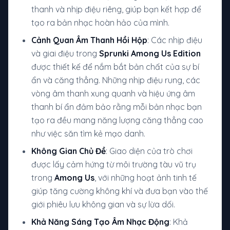
thanh và nhịp điệu riêng, giúp bạn kết hợp để
tạo ra bản nhạc hoàn hảo của mình.
Cảnh Quan Âm Thanh Hồi Hộp
: Các nhịp điệu
và giai điệu trong
Sprunki Among Us Edition
được thiết kế để nắm bắt bản chất của sự bí
ẩn và căng thẳng. Những nhịp điệu rung, các
vòng âm thanh xung quanh và hiệu ứng âm
thanh bí ẩn đảm bảo rằng mỗi bản nhạc bạn
tạo ra đều mang năng lượng căng thẳng cao
như việc săn tìm kẻ mạo danh.
Không Gian Chủ Đề
: Giao diện của trò chơi
được lấy cảm hứng từ môi trường tàu vũ trụ
trong
Among Us
, với những hoạt ảnh tinh tế
giúp tăng cường không khí và đưa bạn vào thế
giới phiêu lưu không gian và sự lừa dối.
Khả Năng Sáng Tạo Âm Nhạc Động
: Khả