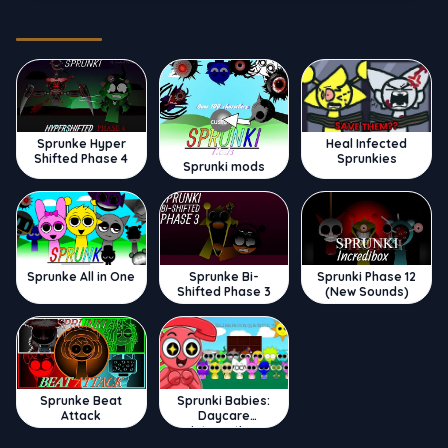
Trending
Sprunke Hyper
Heal Infected
Shifted Phase 4
Sprunkies
Sprunki mods
Sprunke All in One
Sprunke Bi-
Sprunki Phase 12
Shifted Phase 3
(New Sounds)
Sprunke Beat
Sprunki Babies:
Attack
Daycare
Interactive