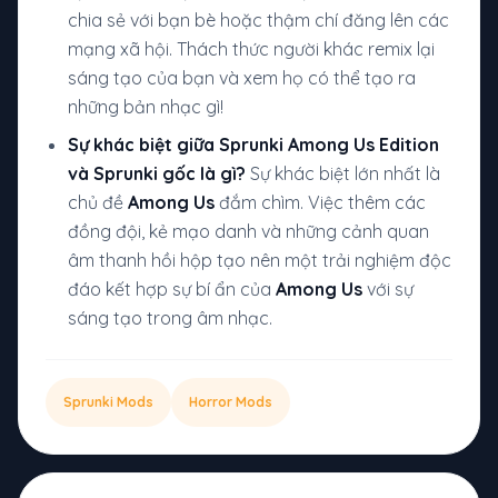
chia sẻ với bạn bè hoặc thậm chí đăng lên các
mạng xã hội. Thách thức người khác remix lại
sáng tạo của bạn và xem họ có thể tạo ra
những bản nhạc gì!
Sự khác biệt giữa Sprunki Among Us Edition
và Sprunki gốc là gì?
Sự khác biệt lớn nhất là
chủ đề
Among Us
đắm chìm. Việc thêm các
đồng đội, kẻ mạo danh và những cảnh quan
âm thanh hồi hộp tạo nên một trải nghiệm độc
đáo kết hợp sự bí ẩn của
Among Us
với sự
sáng tạo trong âm nhạc.
Sprunki Mods
Horror Mods