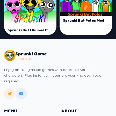
Sprunki But Polos Mod
Sprunki But I Ruined It
Sprunki Game
MUSIC GAMES
Enjoy amazing music games with adorable Sprunki
characters. Play instantly in your browser - no download
required!
MENU
ABOUT