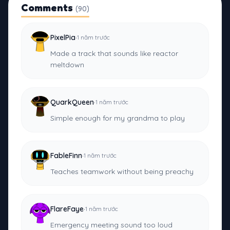
Comments
(90)
·
PixelPia
1 năm trước
Made a track that sounds like reactor
meltdown
·
QuarkQueen
1 năm trước
Simple enough for my grandma to play
·
FableFinn
1 năm trước
Teaches teamwork without being preachy
·
FlareFaye
1 năm trước
Emergency meeting sound too loud