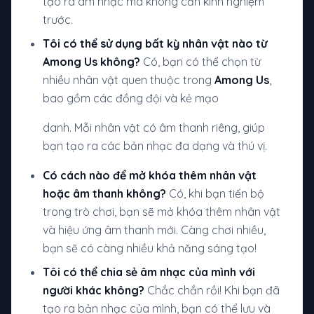
tạo ra âm nhạc mà không cần kinh nghiệm
trước.
Tôi có thể sử dụng bất kỳ nhân vật nào từ
Among Us không?
Có, bạn có thể chọn từ
nhiều nhân vật quen thuộc trong
Among Us
,
bao gồm các đồng đội và kẻ mạo
danh. Mỗi nhân vật có âm thanh riêng, giúp
bạn tạo ra các bản nhạc đa dạng và thú vị.
Có cách nào để mở khóa thêm nhân vật
hoặc âm thanh không?
Có, khi bạn tiến bộ
trong trò chơi, bạn sẽ mở khóa thêm nhân vật
và hiệu ứng âm thanh mới. Càng chơi nhiều,
bạn sẽ có càng nhiều khả năng sáng tạo!
Tôi có thể chia sẻ âm nhạc của mình với
người khác không?
Chắc chắn rồi! Khi bạn đã
tạo ra bản nhạc của mình, bạn có thể lưu và