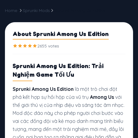
Home
Sprunki Mods
Sprunki Among Us Edition
About Sprunki Among Us Edition
2655 votes
Sprunki Among Us Edition: Trải
Nghiệm Game Tối Ưu
Sprunki Among Us Edition
là một trò chơi đột
phá kết hợp sự hồi hộp của vũ trụ
Among Us
với
thế giới thú vị của nhịp điệu và sáng tác âm nhạc.
Mod độc đáo này cho phép người chơi bước vào
vai các đồng đội và kẻ mạo danh mang tính biểu
tượng, mang đến một trải nghiệm mới mẻ, đầy lôi
cuốn, nơi bạn tạo ra những giai điệu hấp dẫn và