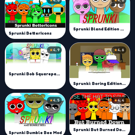
4.6
4.6
Sprunki Bland Edition Mod
Sprunki BetterIcons
4.9
4.6
Sprunki Bob Squarepants Mod
Sprunki: Boring Edition Mod
4.5
4.4
Sprunki But Burned Down Mod
Sprunki Bumble Bee Mod