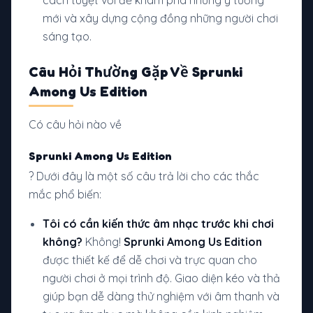
cách tuyệt vời để khám phá những ý tưởng
mới và xây dựng cộng đồng những người chơi
sáng tạo.
Câu Hỏi Thường Gặp Về Sprunki
Among Us Edition
Có câu hỏi nào về
Sprunki Among Us Edition
? Dưới đây là một số câu trả lời cho các thắc
mắc phổ biến:
Tôi có cần kiến thức âm nhạc trước khi chơi
không?
Không!
Sprunki Among Us Edition
được thiết kế để dễ chơi và trực quan cho
người chơi ở mọi trình độ. Giao diện kéo và thả
giúp bạn dễ dàng thử nghiệm với âm thanh và