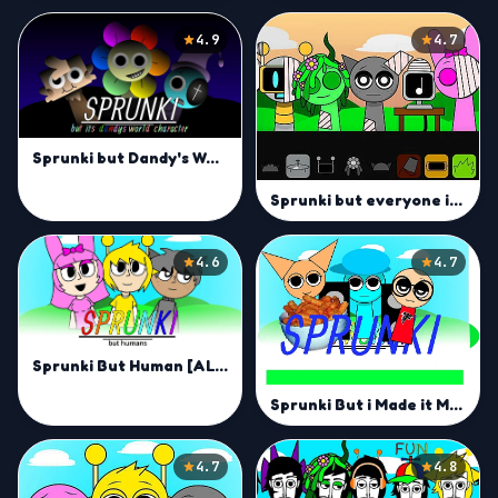
4.9
4.7
Sprunki but Dandy's World Characters Mod
Sprunki but everyone is alive
4.6
4.7
Sprunki But Human [ALL CHARACTERS]
Sprunki But i Made it Mod
4.7
4.8