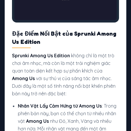
Đặc Điểm Nổi Bật của Sprunki Among
Us Edition
Sprunki Among Us Edition
không chỉ là một trò
chơi âm nhạc, mà còn là một trải nghiệm giác
quan toàn diện kết hợp sự phấn khích của
Among Us
với sự thú vị của sáng tác âm nhạc.
Dưới đây là một số tính năng nổi bật khiến phiên
bản này trở nên đặc biệt:
Nhân Vật Lấy Cảm Hứng từ Among Us
: Trong
phiên bản này, bạn có thể chọn từ nhiều nhân
vật
Among Us
như Đỏ, Xanh, Vàng và nhiều
hơn nữa. Mỗi nhân vật mang đến một âm