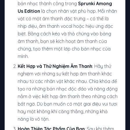
bản nhạc thành công trong
Sprunki Among
Us Edition
là chọn nhân vật phù hợp. Mỗi nhân
vật có một âm thanh đặc trưng – có thể là
nhịp điệu, âm thanh vocal hoặc hiệu ứng đặc
biệt. Bằng cách kéo và thả chúng vào bảng
âm thanh, bạn sẽ kích hoạt âm thanh của
chúng, tạo thêm một lớp cho bản nhạc của
mình.
Kết Hợp và Thử Nghiệm Âm Thanh
: Hãy thử
nghiệm với những sự kết hợp âm thanh khác
nhau từ các nhân vật khác nhau. Chìa khóa để
tạo ra những bản nhạc độc đáo và năng động
nằm ở việc kết hợp âm thanh theo những cách
bất ngờ. Dù bạn muốn có một giai điệu vui tươi
hay một không khí căng thẳng, những khả
năng là vô tận.
Hoàn Thiện Tác Phẩm Của Bạn
: Sau khi thêm