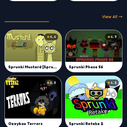
Incredibox Mods
View All →
4.4
4.9
Sprunki Mustard [Sprunkstard] Mod
Sprunki Phase 56
4.8
4.8
Ozzybox Terrors
Sprunki Retake 2