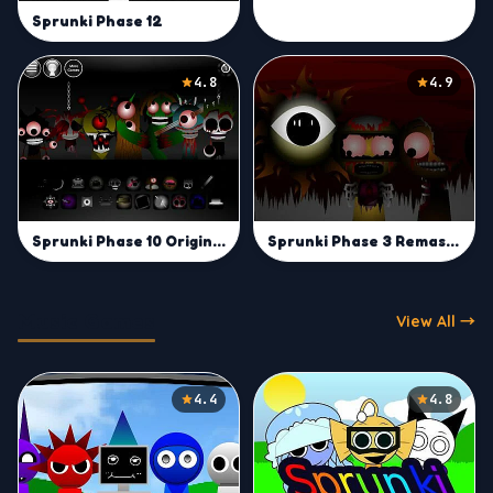
Sprunki Phase 12
4.8
4.9
Sprunki Phase 10 Original
Sprunki Phase 3 Remastered
Music Games
View All →
4.4
4.8