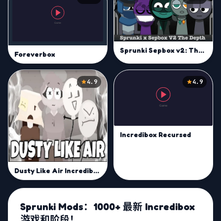
Sprunki Sepbox v2: The Depth
Foreverbox
4.9
4.9
Incredibox Recursed
Dusty Like Air Incredibox
Sprunki Mods：1000+ 最新 Incredibox
游戏和阶段！