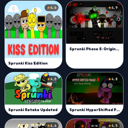
4.6
4.9
Sprunki Phase 5: Original
Sprunki Kiss Edition
4.5
4.8
Sprunki Retake Updated
Sprunki HyperShifted Phase 4 but Swap Double
4.6
4.5