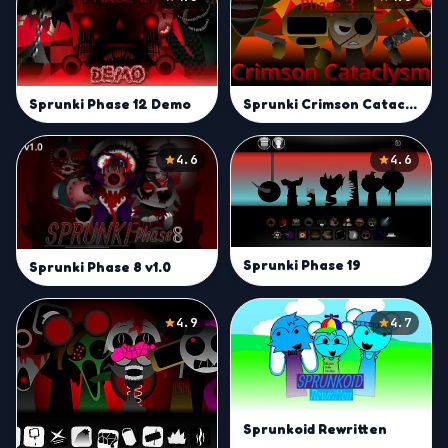
Sprunki Phase 12 Demo
Sprunki Crimson Cataclysm Phase 3
4.6
4.6
Sprunki Phase 19
Sprunki Phase 8 v1.0
4.9
4.7
Sprunkoid Rewritten