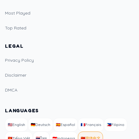
Most Played
Top Rated
LEGAL
Privacy Policy
Disclaimer
DMCA
LANGUAGES
🇺🇸
English
🇩🇪
Deutsch
🇪🇸
Español
🇫🇷
Français
🇵🇭
Filipino
🇻🇳
Tiếng Việt
🇹🇭
ไทย
🇮🇩
Indonesia
🇨🇳
简体中文