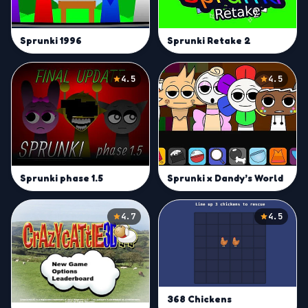
Sprunki 1996
Sprunki Retake 2
4.5
4.5
Sprunki phase 1.5
Sprunki x Dandy’s World
4.7
4.5
368 Chickens