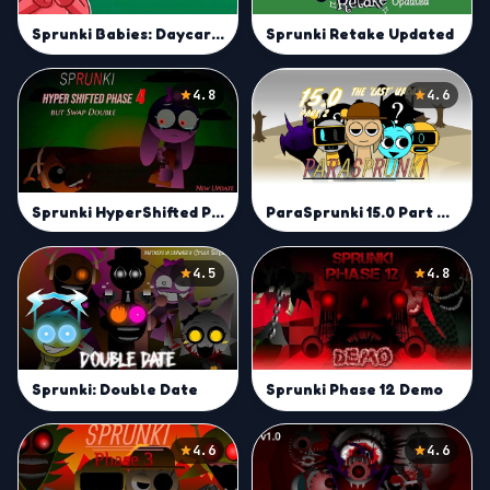
Sprunki Babies: Daycare Interactive
Sprunki Retake Updated
4.8
4.6
ParaSprunki 15.0 Part 2 Reupload
Sprunki HyperShifted Phase 4 but Swap Double
4.5
4.8
Sprunki: Double Date
Sprunki Phase 12 Demo
4.6
4.6