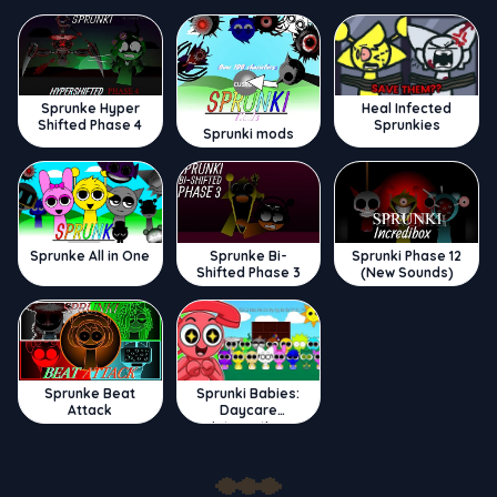
Sprunke Hyper
Heal Infected
Shifted Phase 4
Sprunkies
Sprunki mods
Sprunke All in One
Sprunke Bi-
Sprunki Phase 12
Shifted Phase 3
(New Sounds)
Sprunke Beat
Sprunki Babies:
Attack
Daycare
Interactive