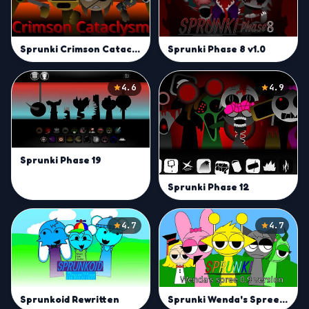
Sprunki Phase 8 v1.0
Sprunki Crimson Cataclysm Phase 3
4.6
4.9
Sprunki Phase 19
Sprunki Phase 12
4.7
4.7
Sprunkoid Rewritten
Sprunki Wenda's Spree Official