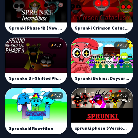
Sprunki Phase 12 (New Sounds)
Sprunki Crimson Cataclysm
4.9
4.8
Sprunke Bi-Shifted Phase 3
Sprunki Babies: Daycare Interactive
4.7
4.5
sprunki phase 5 Version 1.0
Sprunkoid Rewritten