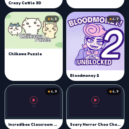
Crazy Cattle 3D
4.8
4.9
Chiikawa Puzzle
Bloodmoney 2
4.9
4.9
Incredibox Classroom 401
Scary Horror Choo Choo Game