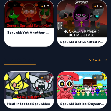
4.7
4.6
Sprunki: Yet Another Generic Swap Mod
Sprunki Anti-Shifted Phase 4 but MisfitMIX
Sprunki Mods
View All →
4.8
4.8
Heal Infected Sprunkies
Sprunki Babies: Daycare Interactive