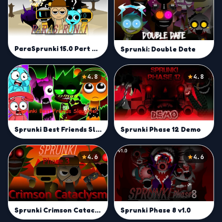
ParaSprunki 15.0 Part 2 Reupload
Sprunki: Double Date
4.8
4.8
Sprunki Best Friends Slaughter
Sprunki Phase 12 Demo
4.6
4.6
Sprunki Phase 8 v1.0
Sprunki Crimson Cataclysm Phase 3