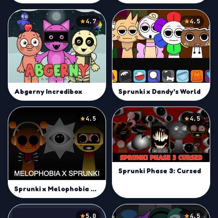
4.7
4.5
Abgerny Incredibox
Sprunki x Dandy’s World
4.5
4.5
Sprunki Phase 3: Cursed
Sprunki x Melophobia Mod
5.0
4.5