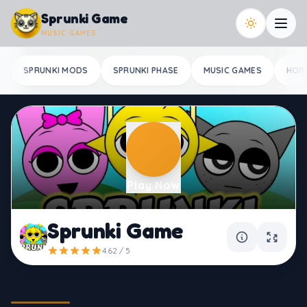
Skip to content
Sprunki Game
MUSIC GAMES
SPRUNKI MODS
SPRUNKI PHASE
MUSIC GAMES
HOR
Play Now
Sprunki Game
4.62 / 5
Trending