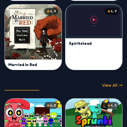
4.9
4.9
Spiritstead
Married in Red
Horror Mods
View All →
4.8
4.5