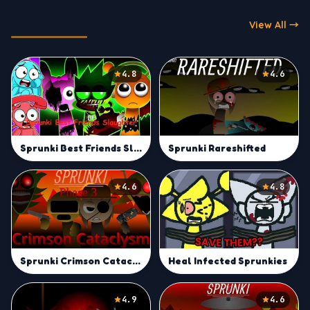
New Games
View All →
4.8
4.6
Sprunki Best Friends Slaughter
Sprunki Rareshifted
4.6
4.8
Sprunki Crimson Cataclysm Phase 3
Heal Infected Sprunkies
4.9
4.6