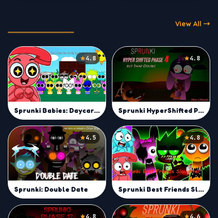
Sprunki Phase
View All →
4.8
4.8
Sprunki Babies: Daycare Interactive
Sprunki HyperShifted Phase 4 but Swap Double
4.5
4.8
Sprunki: Double Date
Sprunki Best Friends Slaughter
4.8
4.6