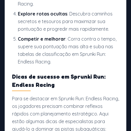
Racing.
Explore rotas ocultas
: Descubra caminhos
secretos e tesouros para maximizar sua
pontuação e progredir mais rapidamente.
Competir e melhorar
: Corra contra o tempo,
supere sua pontuação mais alta e suba nas
tabelas de classificação em Sprunki Run:
Endless Racing.
Dicas de sucesso em Sprunki Run:
Endless Racing
Para se destacar em Sprunki Run: Endless Racing,
os jogadores precisam combinar reflexos
rápidos com planejamento estratégico. Aqui
estão algumas dicas de especialistas para
ajudá-lo a dominar as pistas subaquáticas: