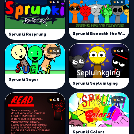
4.6
4.6
Sprunki Beneath the Water
Sprunki Resprung
4.6
4.6
Sprunki Sugar
Sprunki Sepluinkging
4.5
4.9
Sprunki Colors