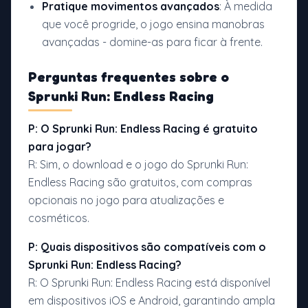
Pratique movimentos avançados
: À medida
que você progride, o jogo ensina manobras
avançadas - domine-as para ficar à frente.
Perguntas frequentes sobre o
Sprunki Run: Endless Racing
P: O Sprunki Run: Endless Racing é gratuito
para jogar?
R: Sim, o download e o jogo do Sprunki Run:
Endless Racing são gratuitos, com compras
opcionais no jogo para atualizações e
cosméticos.
P: Quais dispositivos são compatíveis com o
Sprunki Run: Endless Racing?
R: O Sprunki Run: Endless Racing está disponível
em dispositivos iOS e Android, garantindo ampla