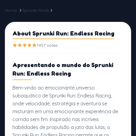
Home
Sprunki Mods
Sprunki Run: Endless Racing
About Sprunki Run: Endless Racing
1457 votes
Apresentando o mundo do Sprunki
Run: Endless Racing
Bem-vindo ao emocionante universo
subaquático de Sprunki Run: Endless Racing,
onde velocidade, estratégia e aventura se
misturam em uma emocionante experiência de
corrida sem fim. Inspirado nas incríveis
habilidades de propulsão a jato das lulas, o
Sprunki Run: Endless Racing permite que os