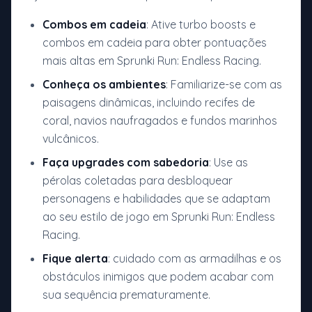
Combos em cadeia
: Ative turbo boosts e
combos em cadeia para obter pontuações
mais altas em Sprunki Run: Endless Racing.
Conheça os ambientes
: Familiarize-se com as
paisagens dinâmicas, incluindo recifes de
coral, navios naufragados e fundos marinhos
vulcânicos.
Faça upgrades com sabedoria
: Use as
pérolas coletadas para desbloquear
personagens e habilidades que se adaptam
ao seu estilo de jogo em Sprunki Run: Endless
Racing.
Fique alerta
: cuidado com as armadilhas e os
obstáculos inimigos que podem acabar com
sua sequência prematuramente.