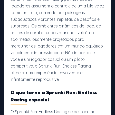
jogadores assumam o controle de uma lula veloz
como um raio, correndo por paisagens
subaquáticas vibrantes, repletas de desafios e
surpresas. Os ambientes dinâmicos do jogo, de
recifes de coral a fundos marinhos vulcânicos,
são meticulosamente projetados para
mergulhar os jogadores em um mundo aquático
visualmente impressionante. Não importa se
você é um jogador casual ou um piloto
competitivo, o Sprunki Run: Endless Racing
oferece uma experiência envolvente e
infinitamente reproduzível.
O que torna o Sprunki Run: Endless
Racing especial
O Sprunki Run: Endless Racing se destaca no