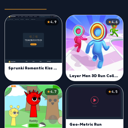
Related Games
4.9
4.6
Sprunki Romantic Kiss Run Challenge
Layer Man 3D Run Collect
4.7
4.5
Geo-Metric Run