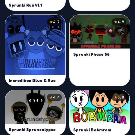
Sprunki Run V1.1
4.7
4.9
Sprunki Phase 56
Incredibox Blue & Rue
4.4
5.0
Sprunki Spruncalypse
Sprunki Bobmram