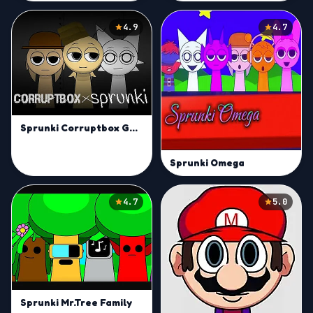
4.9
4.7
Sprunki Corruptbox Goreless
Sprunki Omega
4.7
5.0
Sprunki Mr.Tree Family