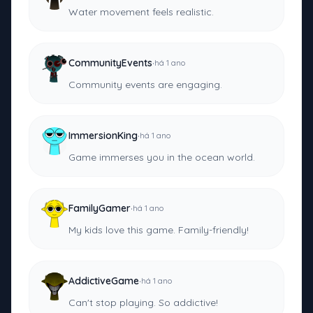
Water movement feels realistic.
·
CommunityEvents
há 1 ano
Community events are engaging.
·
ImmersionKing
há 1 ano
Game immerses you in the ocean world.
·
FamilyGamer
há 1 ano
My kids love this game. Family-friendly!
·
AddictiveGame
há 1 ano
Can't stop playing. So addictive!