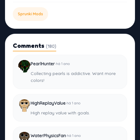
Sprunki Mods
Comments
(180)
·
PearlHunter
há 1 ano
Collecting pearls is addictive. Want more
colors!
·
HighReplayValue
há 1 ano
High replay value with goals.
·
WaterPhysicsFan
há 1 ano