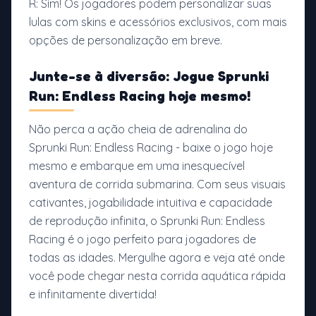
R: Sim! Os jogadores podem personalizar suas
lulas com skins e acessórios exclusivos, com mais
opções de personalização em breve.
Junte-se à diversão: Jogue Sprunki
Run: Endless Racing hoje mesmo!
Não perca a ação cheia de adrenalina do
Sprunki Run: Endless Racing - baixe o jogo hoje
mesmo e embarque em uma inesquecível
aventura de corrida submarina. Com seus visuais
cativantes, jogabilidade intuitiva e capacidade
de reprodução infinita, o Sprunki Run: Endless
Racing é o jogo perfeito para jogadores de
todas as idades. Mergulhe agora e veja até onde
você pode chegar nesta corrida aquática rápida
e infinitamente divertida!