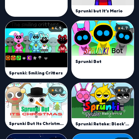
Sprunki but It's Mario
4.9
4.7
Sprunki Bot
Sprunki: Smiling Critters
4.6
4.7
Sprunki But Its Christmas
Sprunki Retake: Black’s Arrival