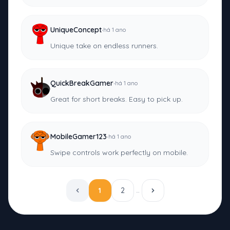
·
UniqueConcept
há 1 ano
Unique take on endless runners.
·
QuickBreakGamer
há 1 ano
Great for short breaks. Easy to pick up.
·
MobileGamer123
há 1 ano
Swipe controls work perfectly on mobile.
1
2
…