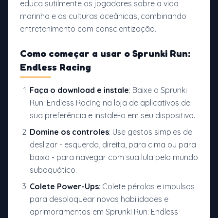
educa sutilmente os jogadores sobre a vida
marinha e as culturas oceânicas, combinando
entretenimento com conscientização.
Como começar a usar o Sprunki Run:
Endless Racing
Faça o download e instale
: Baixe o Sprunki
Run: Endless Racing na loja de aplicativos de
sua preferência e instale-o em seu dispositivo.
Domine os controles
: Use gestos simples de
deslizar - esquerda, direita, para cima ou para
baixo - para navegar com sua lula pelo mundo
subaquático.
Colete Power-Ups
: Colete pérolas e impulsos
para desbloquear novas habilidades e
aprimoramentos em Sprunki Run: Endless