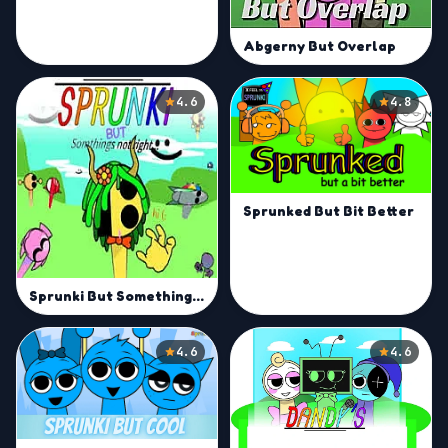
Abgerny But Overlap
4.6
4.8
Sprunked But Bit Better
Sprunki But Something's Not Right
4.6
4.6