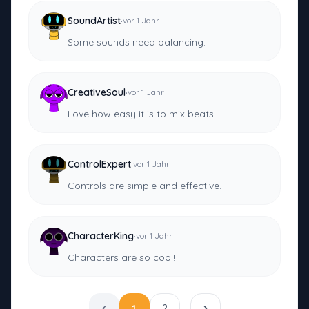
·
SoundArtist
vor 1 Jahr
Some sounds need balancing.
·
CreativeSoul
vor 1 Jahr
Love how easy it is to mix beats!
·
ControlExpert
vor 1 Jahr
Controls are simple and effective.
·
CharacterKing
vor 1 Jahr
Characters are so cool!
1
2
…