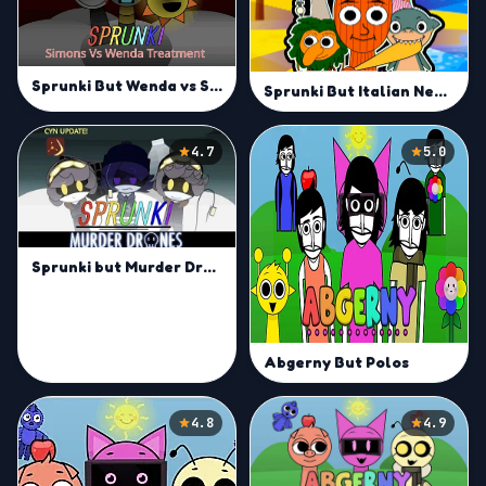
Sprunki But Wenda vs Simon Treatment
Sprunki But Italian Neuro Animals Merge
4.7
5.0
Sprunki but Murder Drones!
Abgerny But Polos
4.8
4.9