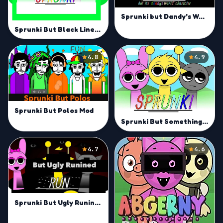
Sprunki but Dandy's World Characters Mod
Sprunki But Black Lines Mod
4.8
4.9
Sprunki But Polos Mod
Sprunki But Something Is Wrong
4.7
4.6
Sprunki But Ugly Runined Mod