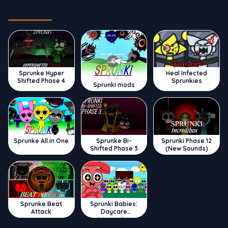
Trending
Sprunke Hyper
Heal Infected
Shifted Phase 4
Sprunkies
Sprunki mods
Sprunke All in One
Sprunke Bi-
Sprunki Phase 12
Shifted Phase 3
(New Sounds)
Sprunke Beat
Sprunki Babies:
Attack
Daycare
Interactive