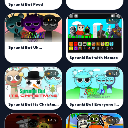
Sprunki But Food
4.9
4.5
Sprunki But Uh…
Sprunki But with Memes
4.6
4.5
Sprunki But Everyone Is Sky
Sprunki But Its Christmas
4.9
4.6