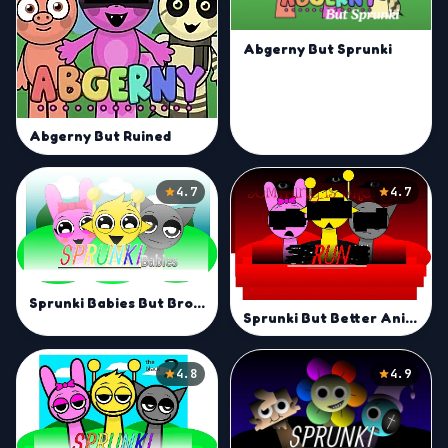
Abgerny But Sprunki
Abgerny But Ruined
4.7
4.7
Sprunki Babies But Broken Mod
Sprunki But Better Animations
4.8
4.9