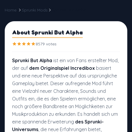
Home
Sprunki Mods
Sprunki But Alpha
About Sprunki But Alpha
8579 votes
Sprunki But Alpha
ist ein von Fans erstellter Mod,
der auf
dem Originalspiel Incredibox
basiert
und eine neue Perspektive auf das ursprüngliche
Gameplay bietet. Dieser aufregende Mod führt
eine Vielzahl neuer Charaktere, Sounds und
Outfits ein, die es den Spielern ermöglichen, eine
noch größere Bandbreite an Möglichkeiten zur
Musikproduktion zu erkunden. Es handelt sich um
eine spannende Erweiterung
des Sprunki-
Universums
, die neue Erfahrungen bietet,