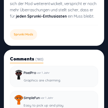
sich der Mod weiterentwickelt, verspricht er noch
mehr Überraschungen und stellt sicher, dass er
für
jeden Sprunki-Enthusiasten
ein Muss bleibt.
Sprunki Mods
Comments
(180)
·
PixelPro
vor 1 Jahr
Graphics are charming.
·
SimpleFun
vor 1 Jahr
Easy to pick up and play.