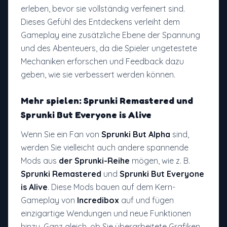
erleben, bevor sie vollständig verfeinert sind.
Dieses Gefühl des Entdeckens verleiht dem
Gameplay eine zusätzliche Ebene der Spannung
und des Abenteuers, da die Spieler ungetestete
Mechaniken erforschen und Feedback dazu
geben, wie sie verbessert werden können.
Mehr spielen: Sprunki Remastered und
Sprunki But Everyone is Alive
Wenn Sie ein Fan von
Sprunki But Alpha
sind,
werden Sie vielleicht auch andere spannende
Mods aus
der Sprunki-Reihe
mögen, wie z. B.
Sprunki Remastered
und
Sprunki But Everyone
is Alive
. Diese Mods bauen auf dem Kern-
Gameplay von
Incredibox
auf und fügen
einzigartige Wendungen und neue Funktionen
hinzu. Ganz gleich, ob Sie überarbeitete Grafiken,