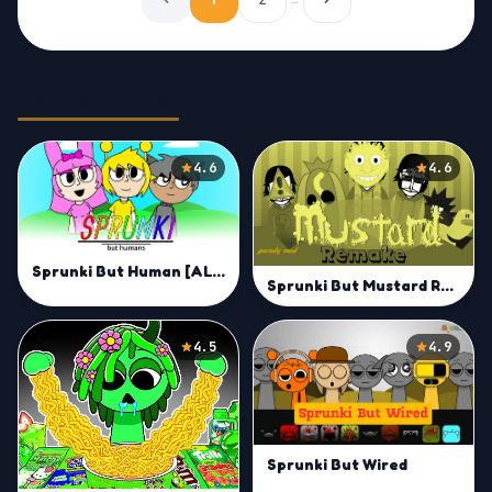
Related Games
4.6
4.6
Sprunki But Human [ALL CHARACTERS]
Sprunki But Mustard Remake
4.5
4.9
Sprunki But Wired