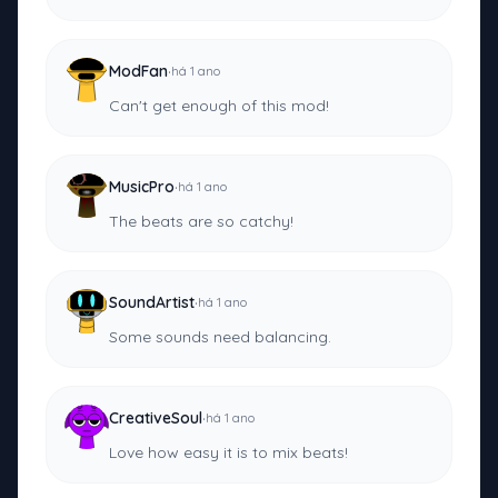
·
ModFan
há 1 ano
Can't get enough of this mod!
·
MusicPro
há 1 ano
The beats are so catchy!
·
SoundArtist
há 1 ano
Some sounds need balancing.
·
CreativeSoul
há 1 ano
Love how easy it is to mix beats!