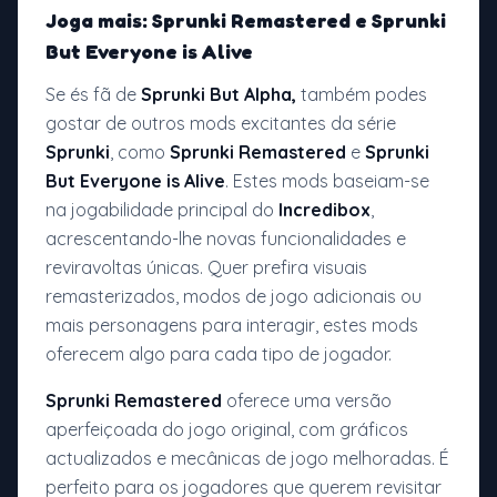
Joga mais: Sprunki Remastered e Sprunki
But Everyone is Alive
Se és fã de
Sprunki But Alpha,
também podes
gostar de outros mods excitantes da série
Sprunki
, como
Sprunki Remastered
e
Sprunki
But Everyone is Alive
. Estes mods baseiam-se
na jogabilidade principal do
Incredibox
,
acrescentando-lhe novas funcionalidades e
reviravoltas únicas. Quer prefira visuais
remasterizados, modos de jogo adicionais ou
mais personagens para interagir, estes mods
oferecem algo para cada tipo de jogador.
Sprunki Remastered
oferece uma versão
aperfeiçoada do jogo original, com gráficos
actualizados e mecânicas de jogo melhoradas. É
perfeito para os jogadores que querem revisitar