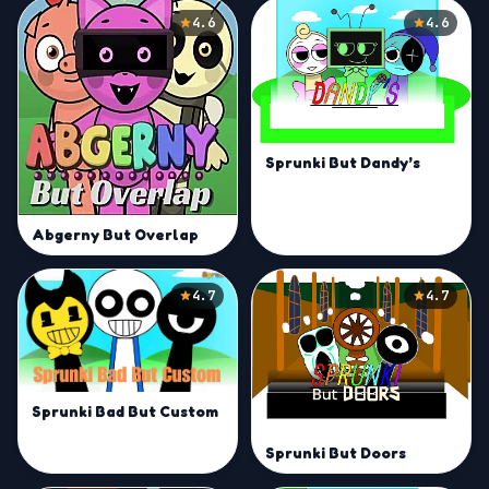
4.6
4.6
Sprunki But Dandy’s
Abgerny But Overlap
4.7
4.7
Sprunki Bad But Custom
Sprunki But Doors