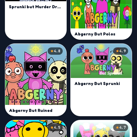
Sprunki but Murder Drones!
Abgerny But Polos
4.8
4.9
Abgerny But Sprunki
Abgerny But Ruined
4.5
4.7