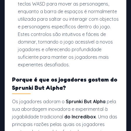
teclas WASD para mover as personagens,
enquanto a barra de espaços é normalmente
utilizada para saltar ou interagir com objectos
e personagens específicos dentro do jogo.
Estes controlos são intuitivos e fáceis de
dominar, tornando o jogo acessível a novos
jogadores e oferecendo profundidade
suficiente para manter os jogadores mais
experientes desafiados.
Porque é que os jogadores gostam do
Sprunki But Alpha?
Os jogadores adoram o
Sprunki But Alpha
pela
sua abordagem inovadora e experimental à
jogabilidade tradicional
do Incredibox
. Uma das
principais razões pelas quais os jogadores