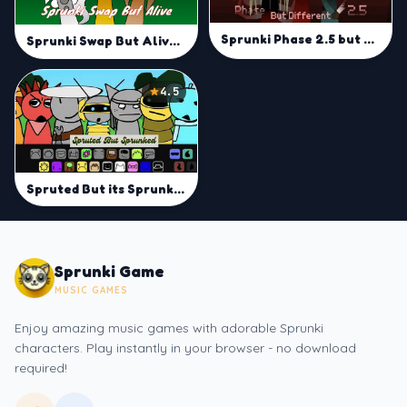
Sprunki Phase 2.5 but Different
Sprunki Swap But Alive 4.0
4.5
Spruted But its Sprunked
Sprunki Game
MUSIC GAMES
Enjoy amazing music games with adorable Sprunki
characters. Play instantly in your browser - no download
required!