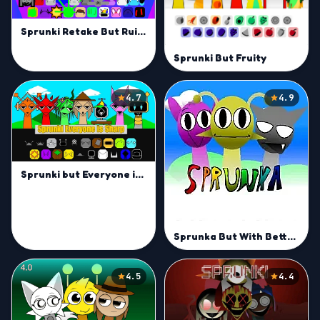
Sprunki Retake But Ruined It
Sprunki But Fruity
4.7
4.9
Sprunki but Everyone is Sharp
Sprunka But With Better Sound
4.5
4.4