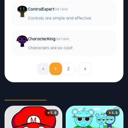
·
ControlExpert
há 1 ano
Controls are simple and effective.
·
CharacterKing
há 1 ano
Characters are so cool!
1
2
…
Related Games
5.0
4.5