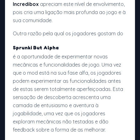
Incredibox
apreciam este nível de envolvimento,
pois cria uma ligação mais profunda ao jogo e à
sua comunidade.
Outra razão pela qual os jogadores gostam do
Sprunki But Alpha
é a oportunidade de experimentar novas
mecânicas e funcionalidades de jogo. Uma vez
que o mod está na sua fase alfa, os jogadores
podem experimentar as funcionalidades antes
de estas serem totalmente aperfeiçoadas. Esta
sensação de descoberta acrescenta uma
camada de entusiasmo e aventura à
jogabilidade, uma vez que os jogadores
exploram mecânicas não testadas e dão
feedback sobre a forma de as melhorar.