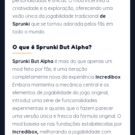
personalizadas e únicas. O mod incentiva a
criatividade e a exploração, oferecendo uma
visão única da jogabilidade tradicional
de
Sprunki
que se tornou adorada pelos fãs em
todo o mundo.
O que é
Sprunki But Alpha?
Sprunki But Alpha
é mais do que apenas um
mod feito por fãs; é uma iteração
completamente nova da experiência
Incredibox
.
Embora mantenha a mecânica central e os
elementos de jogabilidade do jogo original,
introduz uma série de funcionalidades
experimentais e ajustes que o fazem parecer
uma versão única e fresca da fórmula original. O
mod baseia-se nas fundações estabelecidas por
Incredibox,
melhorando a jogabilidade com