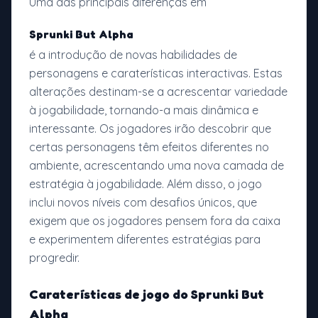
Uma das principais diferenças em
Sprunki But Alpha
é a introdução de novas habilidades de
personagens e caraterísticas interactivas. Estas
alterações destinam-se a acrescentar variedade
à jogabilidade, tornando-a mais dinâmica e
interessante. Os jogadores irão descobrir que
certas personagens têm efeitos diferentes no
ambiente, acrescentando uma nova camada de
estratégia à jogabilidade. Além disso, o jogo
inclui novos níveis com desafios únicos, que
exigem que os jogadores pensem fora da caixa
e experimentem diferentes estratégias para
progredir.
Caraterísticas de jogo do
Sprunki But
Alpha