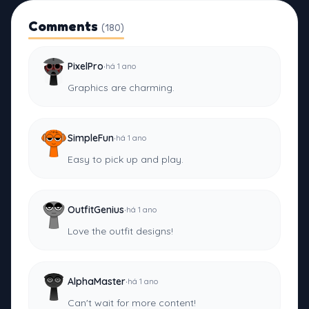
Comments
(180)
·
PixelPro
há 1 ano
Graphics are charming.
·
SimpleFun
há 1 ano
Easy to pick up and play.
·
OutfitGenius
há 1 ano
Love the outfit designs!
·
AlphaMaster
há 1 ano
Can't wait for more content!