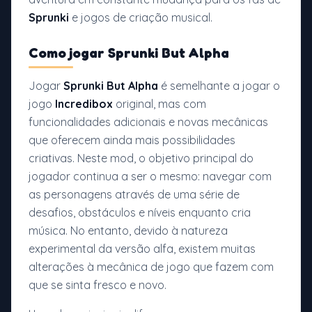
Sprunki
e jogos de criação musical.
Como jogar
Sprunki But Alpha
Jogar
Sprunki But Alpha
é semelhante a jogar o
jogo
Incredibox
original, mas com
funcionalidades adicionais e novas mecânicas
que oferecem ainda mais possibilidades
criativas. Neste mod, o objetivo principal do
jogador continua a ser o mesmo: navegar com
as personagens através de uma série de
desafios, obstáculos e níveis enquanto cria
música. No entanto, devido à natureza
experimental da versão alfa, existem muitas
alterações à mecânica de jogo que fazem com
que se sinta fresco e novo.