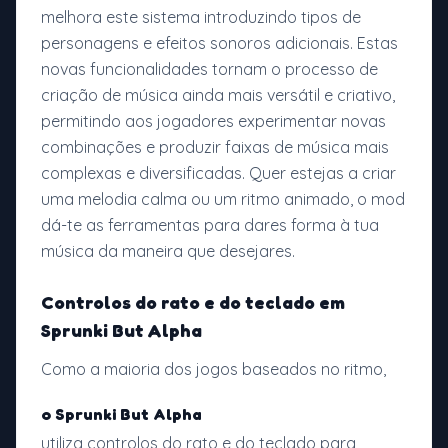
melhora este sistema introduzindo tipos de
personagens e efeitos sonoros adicionais. Estas
novas funcionalidades tornam o processo de
criação de música ainda mais versátil e criativo,
permitindo aos jogadores experimentar novas
combinações e produzir faixas de música mais
complexas e diversificadas. Quer estejas a criar
uma melodia calma ou um ritmo animado, o mod
dá-te as ferramentas para dares forma à tua
música da maneira que desejares.
Controlos do rato e do teclado em
Sprunki But Alpha
Como a maioria dos jogos baseados no ritmo,
o Sprunki But Alpha
utiliza controlos do rato e do teclado para