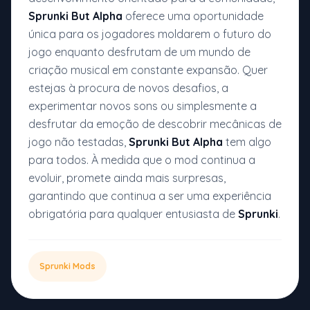
Sprunki But Alpha
oferece uma oportunidade
única para os jogadores moldarem o futuro do
jogo enquanto desfrutam de um mundo de
criação musical em constante expansão. Quer
estejas à procura de novos desafios, a
experimentar novos sons ou simplesmente a
desfrutar da emoção de descobrir mecânicas de
jogo não testadas,
Sprunki But Alpha
tem algo
para todos. À medida que o mod continua a
evoluir, promete ainda mais surpresas,
garantindo que continua a ser uma experiência
obrigatória para qualquer entusiasta de
Sprunki
.
Sprunki Mods