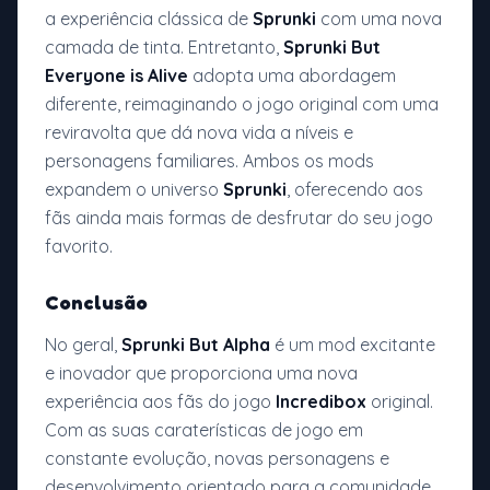
a experiência clássica de
Sprunki
com uma nova
camada de tinta. Entretanto,
Sprunki But
Everyone is Alive
adopta uma abordagem
diferente, reimaginando o jogo original com uma
reviravolta que dá nova vida a níveis e
personagens familiares. Ambos os mods
expandem o universo
Sprunki
, oferecendo aos
fãs ainda mais formas de desfrutar do seu jogo
favorito.
Conclusão
No geral,
Sprunki But Alpha
é um mod excitante
e inovador que proporciona uma nova
experiência aos fãs do jogo
Incredibox
original.
Com as suas caraterísticas de jogo em
constante evolução, novas personagens e
desenvolvimento orientado para a comunidade,