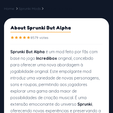
Home
Sprunki Mods
Sprunki But Alpha
About Sprunki But Alpha
8579 votes
Sprunki But Alpha
é um mod feito por fãs com
base no jogo
Incredibox
original, concebido
para oferecer uma nova abordagem à
jogabilidade original. Este empolgante mod
introduz uma variedade de novas personagens,
sons e roupas, permitindo aos jogadores
explorar uma gama ainda maior de
possibilidades de criação musical. É uma
extensão emocionante do universo
Sprunki
,
oferecendo novas experiências e preservando a