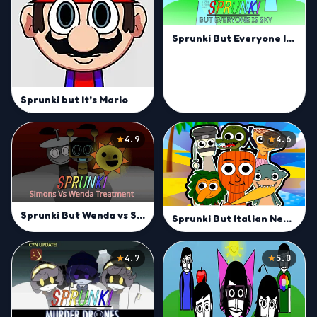
Sprunki But Everyone Is Sky
Sprunki but It's Mario
4.9
4.6
Sprunki But Wenda vs Simon Treatment
Sprunki But Italian Neuro Animals Merge
4.7
5.0