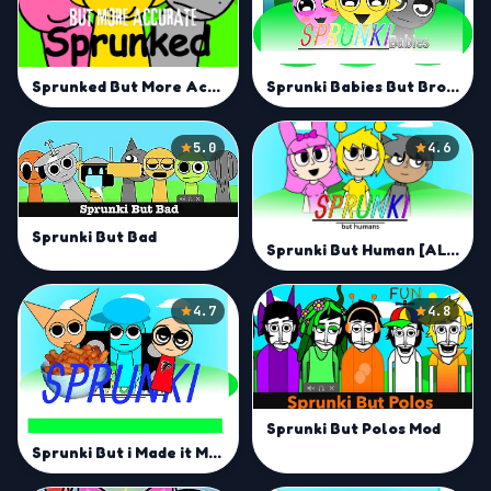
Sprunked But More Accurate Mod
Sprunki Babies But Broken Mod
5.0
4.6
Sprunki But Bad
Sprunki But Human [ALL CHARACTERS]
4.7
4.8
Sprunki But Polos Mod
Sprunki But i Made it Mod