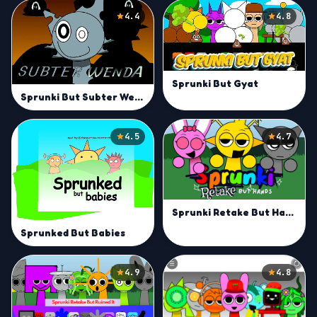
4.4
4.8
Sprunki But Gyat
Sprunki But Subter Wenda
4.5
4.7
Sprunki Retake But Hands
Sprunked But Babies
4.9
4.8