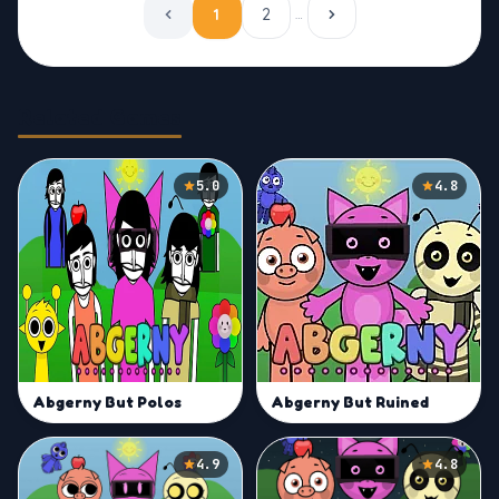
1
2
…
Related Games
5.0
4.8
Abgerny But Polos
Abgerny But Ruined
4.9
4.8