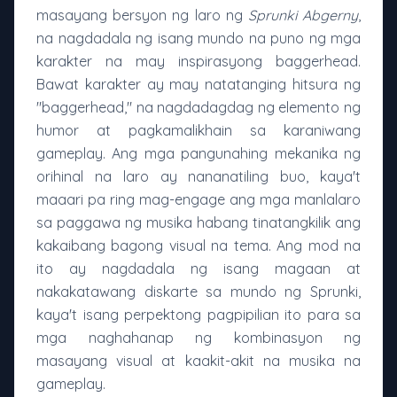
masayang bersyon ng laro ng
Sprunki Abgerny
,
na nagdadala ng isang mundo na puno ng mga
karakter na may inspirasyong baggerhead.
Bawat karakter ay may natatanging hitsura ng
"baggerhead," na nagdadagdag ng elemento ng
humor at pagkamalikhain sa karaniwang
gameplay. Ang mga pangunahing mekanika ng
orihinal na laro ay nananatiling buo, kaya't
maaari pa ring mag-engage ang mga manlalaro
sa paggawa ng musika habang tinatangkilik ang
kakaibang bagong visual na tema. Ang mod na
ito ay nagdadala ng isang magaan at
nakakatawang diskarte sa mundo ng Sprunki,
kaya't isang perpektong pagpipilian ito para sa
mga naghahanap ng kombinasyon ng
masayang visual at kaakit-akit na musika na
gameplay.