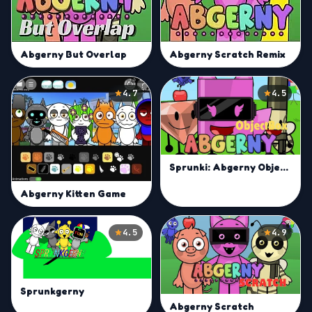
Abgerny But Overlap
Abgerny Scratch Remix
4.7
4.5
Sprunki: Abgerny Objectbox
Abgerny Kitten Game
4.5
4.9
Sprunkgerny
Abgerny Scratch