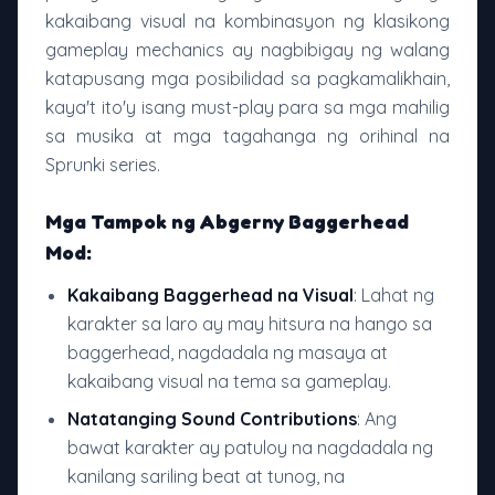
kakaibang visual na kombinasyon ng klasikong
gameplay mechanics ay nagbibigay ng walang
katapusang mga posibilidad sa pagkamalikhain,
kaya't ito'y isang must-play para sa mga mahilig
sa musika at mga tagahanga ng orihinal na
Sprunki series.
Mga Tampok ng Abgerny Baggerhead
Mod:
Kakaibang Baggerhead na Visual
: Lahat ng
karakter sa laro ay may hitsura na hango sa
baggerhead, nagdadala ng masaya at
kakaibang visual na tema sa gameplay.
Natatanging Sound Contributions
: Ang
bawat karakter ay patuloy na nagdadala ng
kanilang sariling beat at tunog, na