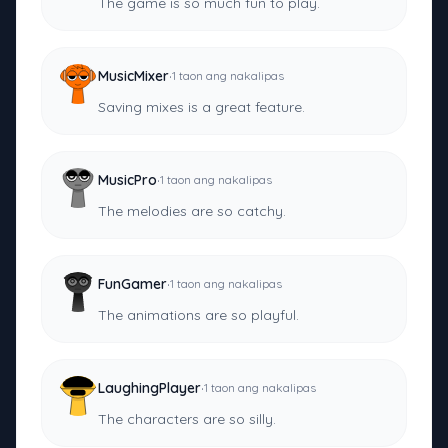
The game is so much fun to play.
·
MusicMixer
1 taon ang nakalipas
Saving mixes is a great feature.
·
MusicPro
1 taon ang nakalipas
The melodies are so catchy.
·
FunGamer
1 taon ang nakalipas
The animations are so playful.
·
LaughingPlayer
1 taon ang nakalipas
The characters are so silly.