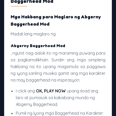
Baggerhead Mod
Mga Hakbang para Maglaro ng Abgerny
Baggerhead Mod
Madali lang maglaro ng
Abgerny Baggerhead Mod
, ngunit nag-aalok ito ng maraming puwang para
sa pagkamalikhain. Sundin ang mga simpleng
hakbang na ito upang magsimula sa paggawa
ng iyong sariling musika gamit ang mga karakter
na may baggerhead na inspirasyon:
I-click ang
OK, PLAY NOW
upang iload ang
laro at pumasok sa kakaibang mundo ng
Abgerny Baggerhead.
Pumili ng Iyong mga Baggerhead na Karakter: