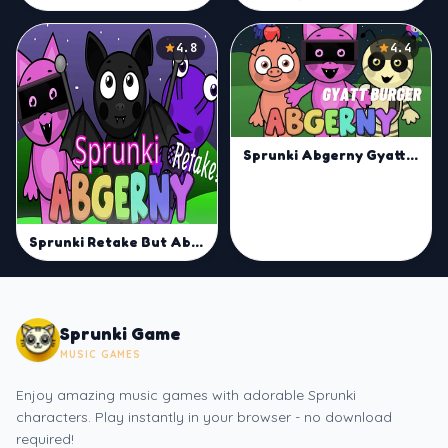
4.8
4.4
Sprunki Abgerny Gyatt Burger | Mix Sprunki Beats Now
Sprunki Retake But Abgerny
Sprunki Game
MUSIC GAMES
Enjoy amazing music games with adorable Sprunki
characters. Play instantly in your browser - no download
required!