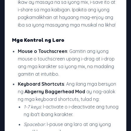
ikaw ay masaya na sa iyong mix, i-save ito at
i-share sa mga kaibigan. Ipakita ang iyong
pagkamalikhain at hayaang mag-enjoy ang
iba sa iyong masayang mga musikal na likha!
Mga Kontrol ng Laro
Mouse o Touchscreen
: Gamitin ang iyong
mouse o touchscreen upang i-drag at i-drop
ang mga karakter sa iyong mix, na madaling
gamitin at intuitibo.
Keyboard Shortcuts
: Ang ilang mga bersyon
ng
Abgerny Baggerhead Mod
ay nag-aalok
ng mga keyboard shortcuts, tulad ng:
1-7 keys
: I-activate o i-deactivate ang tunog
ng iba't ibang karakter.
Spacebar
: I-pause ang laro at ang iyong