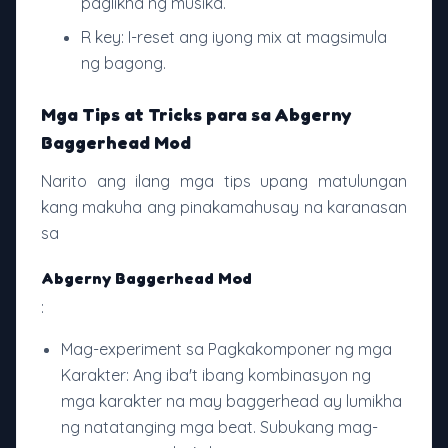
paglikha ng musika.
R key: I-reset ang iyong mix at magsimula
ng bagong.
Mga Tips at Tricks para sa Abgerny
Baggerhead Mod
Narito ang ilang mga tips upang matulungan
kang makuha ang pinakamahusay na karanasan
sa
Abgerny Baggerhead Mod
:
Mag-experiment sa Pagkakomponer ng mga
Karakter: Ang iba't ibang kombinasyon ng
mga karakter na may baggerhead ay lumikha
ng natatanging mga beat. Subukang mag-