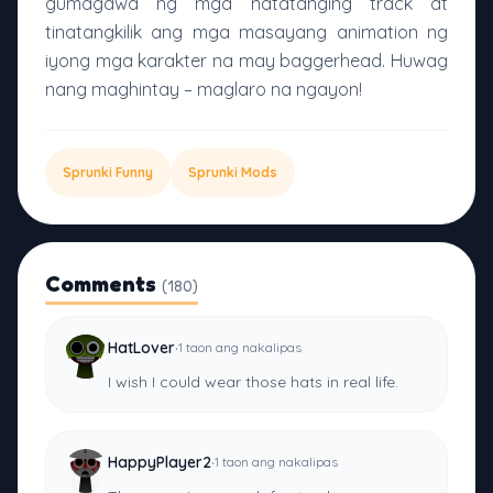
gumagawa ng mga natatanging track at
tinatangkilik ang mga masayang animation ng
iyong mga karakter na may baggerhead. Huwag
nang maghintay – maglaro na ngayon!
Sprunki Funny
Sprunki Mods
Comments
(180)
·
HatLover
1 taon ang nakalipas
I wish I could wear those hats in real life.
·
HappyPlayer2
1 taon ang nakalipas