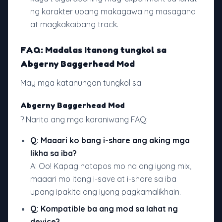
ng karakter upang makagawa ng masagana
at magkakaibang track.
FAQ: Madalas Itanong tungkol sa
Abgerny Baggerhead Mod
May mga katanungan tungkol sa
Abgerny Baggerhead Mod
? Narito ang mga karaniwang FAQ:
Q: Maaari ko bang i-share ang aking mga
likha sa iba?
A: Oo! Kapag natapos mo na ang iyong mix,
maaari mo itong i-save at i-share sa iba
upang ipakita ang iyong pagkamalikhain.
Q: Kompatible ba ang mod sa lahat ng
device?