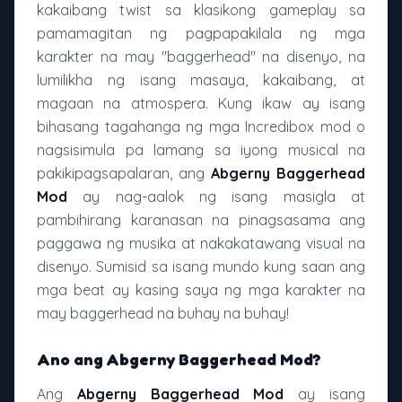
kakaibang twist sa klasikong gameplay sa
pamamagitan ng pagpapakilala ng mga
karakter na may "baggerhead" na disenyo, na
lumilikha ng isang masaya, kakaibang, at
magaan na atmospera. Kung ikaw ay isang
bihasang tagahanga ng mga Incredibox mod o
nagsisimula pa lamang sa iyong musical na
pakikipagsapalaran, ang
Abgerny Baggerhead
Mod
ay nag-aalok ng isang masigla at
pambihirang karanasan na pinagsasama ang
paggawa ng musika at nakakatawang visual na
disenyo. Sumisid sa isang mundo kung saan ang
mga beat ay kasing saya ng mga karakter na
may baggerhead na buhay na buhay!
Ano ang Abgerny Baggerhead Mod?
Ang
Abgerny Baggerhead Mod
ay isang