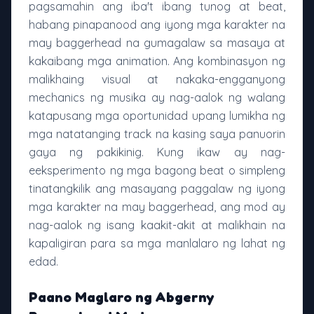
pagsamahin ang iba't ibang tunog at beat,
habang pinapanood ang iyong mga karakter na
may baggerhead na gumagalaw sa masaya at
kakaibang mga animation. Ang kombinasyon ng
malikhaing visual at nakaka-engganyong
mechanics ng musika ay nag-aalok ng walang
katapusang mga oportunidad upang lumikha ng
mga natatanging track na kasing saya panuorin
gaya ng pakikinig. Kung ikaw ay nag-
eeksperimento ng mga bagong beat o simpleng
tinatangkilik ang masayang paggalaw ng iyong
mga karakter na may baggerhead, ang mod ay
nag-aalok ng isang kaakit-akit at malikhain na
kapaligiran para sa mga manlalaro ng lahat ng
edad.
Paano Maglaro ng Abgerny