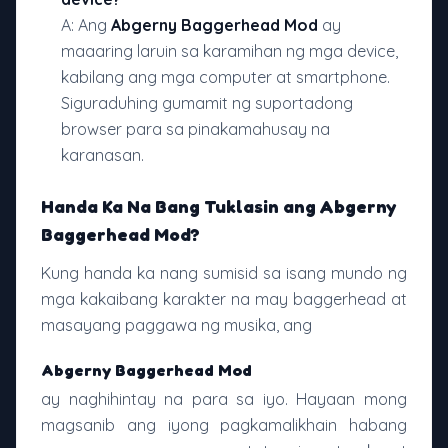
A: Ang
Abgerny Baggerhead Mod
ay
maaaring laruin sa karamihan ng mga device,
kabilang ang mga computer at smartphone.
Siguraduhing gumamit ng suportadong
browser para sa pinakamahusay na
karanasan.
Handa Ka Na Bang Tuklasin ang Abgerny
Baggerhead Mod?
Kung handa ka nang sumisid sa isang mundo ng
mga kakaibang karakter na may baggerhead at
masayang paggawa ng musika, ang
Abgerny Baggerhead Mod
ay naghihintay na para sa iyo. Hayaan mong
magsanib ang iyong pagkamalikhain habang