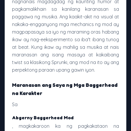
nagnanais magdagdag ng kaunting humor at
pagkamalikhain sa kanilang karanasan sa
paggawa ng musika. Ang kaakit-akit na visual at
nakaka-engganyong mga mechanics ng mod ay
magpapasaya sa iyo ng maraming oras habang
ikaw ay nag-eeksperimento sa iba't ibang tunog
at beat. Kung ikaw ay mahilig sa musika at nais
maranasan ang isang masaya at kakaibang
twist sa klasikong Sprunki, ang mod na ito ay ang
perpektong paraan upang gawin iyon.
Maranasan ang Saya ng Mga Baggerhead
na Karakter
Sa
Abgerny Baggerhead Mod
, magkakaroon ka ng pagkakataon na