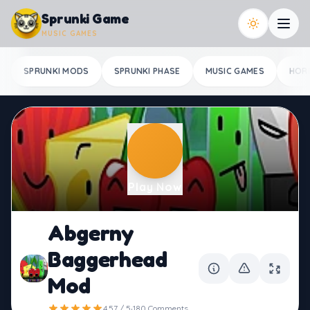
Skip to content
Sprunki Game
MUSIC GAMES
SPRUNKI MODS
SPRUNKI PHASE
MUSIC GAMES
HOR
Play Now
Abgerny
Baggerhead
Mod
·
4.57 / 5
180 Comments