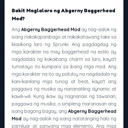
Bakit Maglalaro ng Abgerny Baggerhead
Mod?
Ang
Abgerny Baggerhead Mod
ay nag-aalok ng
isang nakakapanibago at nakakatawang take sa
klasikong laro ng Sprunki. Ang pagdagdag ng
mga karakter na may baggerhead na estilo ay
nagdadala ng kakaibang charm sa laro, kaya't
tumatayo ito kumpara sa ibang mga mod. Ang
mga karakter na ito ay patuloy na nagdadala ng
kani-kanilang mga tunog at beat, kaya't ang
paggawa ng musika ay nananatiling dynamic at
kawili-wili. Kung ikaw ay nagnanais ng tawanan,
paggawa ng musika, o simpleng maranasan ang
isang bagong bagay, ang
Abgerny Baggerhead
Mod
ay nag-aalok ng isang natatanging halo ng
pamilyar at sariwang mga elemento. Ang mga