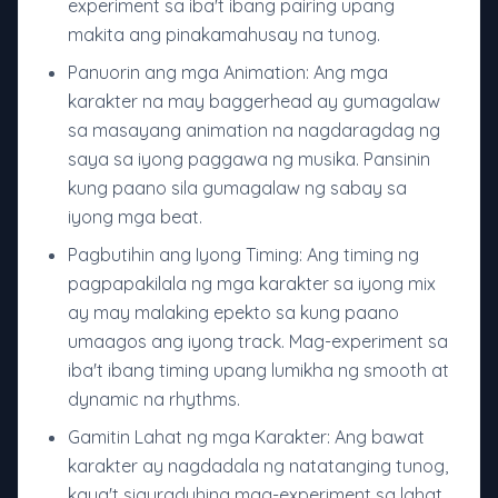
experiment sa iba't ibang pairing upang
makita ang pinakamahusay na tunog.
Panuorin ang mga Animation: Ang mga
karakter na may baggerhead ay gumagalaw
sa masayang animation na nagdaragdag ng
saya sa iyong paggawa ng musika. Pansinin
kung paano sila gumagalaw ng sabay sa
iyong mga beat.
Pagbutihin ang Iyong Timing: Ang timing ng
pagpapakilala ng mga karakter sa iyong mix
ay may malaking epekto sa kung paano
umaagos ang iyong track. Mag-experiment sa
iba't ibang timing upang lumikha ng smooth at
dynamic na rhythms.
Gamitin Lahat ng mga Karakter: Ang bawat
karakter ay nagdadala ng natatanging tunog,
kaya't siguraduhing mag-experiment sa lahat