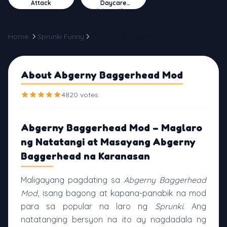
Attack
Daycare
Interactive
Home
Sprunki Funny
Abgerny Baggerhead Mod
About Abgerny Baggerhead Mod
4820 votes
Abgerny Baggerhead Mod – Maglaro
ng Natatangi at Masayang Abgerny
Baggerhead na Karanasan
Maligayang pagdating sa
Abgerny Baggerhead
Mod
, isang bagong at kapana-panabik na mod
para sa popular na laro ng
Sprunki
. Ang
natatanging bersyon na ito ay nagdadala ng