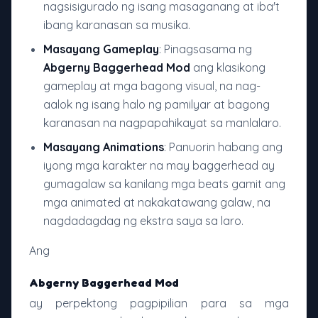
nagsisigurado ng isang masaganang at iba't
ibang karanasan sa musika.
Masayang Gameplay
: Pinagsasama ng
Abgerny Baggerhead Mod
ang klasikong
gameplay at mga bagong visual, na nag-
aalok ng isang halo ng pamilyar at bagong
karanasan na nagpapahikayat sa manlalaro.
Masayang Animations
: Panuorin habang ang
iyong mga karakter na may baggerhead ay
gumagalaw sa kanilang mga beats gamit ang
mga animated at nakakatawang galaw, na
nagdadagdag ng ekstra saya sa laro.
Ang
Abgerny Baggerhead Mod
ay perpektong pagpipilian para sa mga