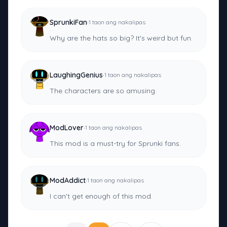
·
SprunkiFan
1 taon ang nakalipas
Why are the hats so big? It's weird but fun.
·
LaughingGenius
1 taon ang nakalipas
The characters are so amusing.
·
ModLover
1 taon ang nakalipas
This mod is a must-try for Sprunki fans.
·
ModAddict
1 taon ang nakalipas
I can't get enough of this mod.