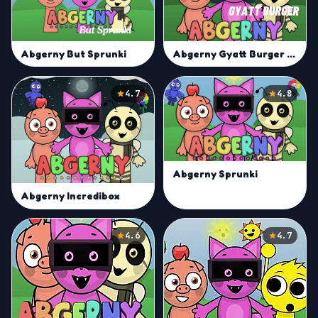
Abgerny Gyatt Burger Mod
Abgerny But Sprunki
4.7
4.8
Abgerny Sprunki
Abgerny Incredibox
4.6
4.7