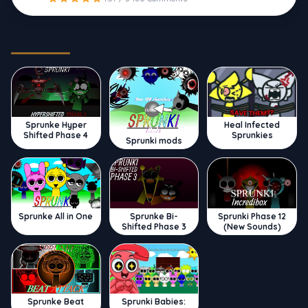
Trending
Sprunke Hyper
Heal Infected
Shifted Phase 4
Sprunkies
Sprunki mods
Sprunke All in One
Sprunke Bi-
Sprunki Phase 12
Shifted Phase 3
(New Sounds)
Sprunke Beat
Sprunki Babies: