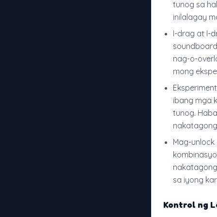
tunog sa ha
inilalagay mo
I-drag at I-
soundboard 
nag-o-overl
mong eksper
Eksperiment
ibang mga k
tunog. Hab
nakatagong 
Mag-unlock 
kombinasyo
nakatagong 
sa iyong ka
Kontrol ng L