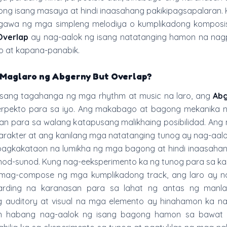
ong isang masaya at hindi inaasahang pakikipagsapalaran.
awa ng mga simpleng melodiya o kumplikadong komposi
Overlap
ay nag-aalok ng isang natatanging hamon na nagp
o at kapana-panabik.
 Maglaro ng Abgerny But Overlap?
isang tagahanga ng mga rhythm at music na laro, ang
Abg
rpekto para sa iyo. Ang makabago at bagong mekanika n
an para sa walang katapusang malikhaing posibilidad. Ang
karakter at ang kanilang mga natatanging tunog ay nag-aal
pagkakataon na lumikha ng mga bagong at hindi inaasahan
od-sunod. Kung nag-eeksperimento ka ng tunog para sa ka
mag-compose ng mga kumplikadong track, ang laro ay n
arding na karanasan para sa lahat ng antas ng manla
auditory at visual na mga elemento ay hinahamon ka na
in habang nag-aalok ng isang bagong hamon sa bawat 