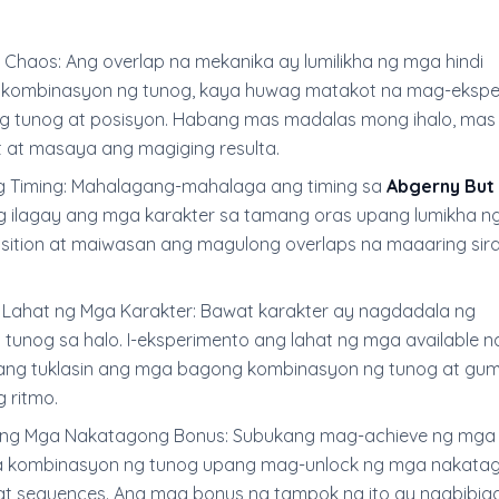
 Chaos: Ang overlap na mekanika ay lumilikha ng mga hindi
 kombinasyon ng tunog, kaya huwag matakot na mag-ekspe
ang tunog at posisyon. Habang mas madalas mong ihalo, mas
 at masaya ang magiging resulta.
g Timing: Mahalagang-mahalaga ang timing sa
Abgerny But
g ilagay ang mga karakter sa tamang oras upang lumikha ng
sition at maiwasan ang magulong overlaps na maaaring sira
 Lahat ng Mga Karakter: Bawat karakter ay nagdadala ng
 tunog sa halo. I-eksperimento ang lahat ng mga available n
pang tuklasin ang mga bagong kombinasyon ng tunog at gu
 ritmo.
 ng Mga Nakatagong Bonus: Subukang mag-achieve ng mga
na kombinasyon ng tunog upang mag-unlock ng mga nakata
at sequences. Ang mga bonus na tampok na ito ay nagbibig