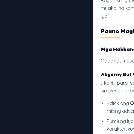
Kaya't kung m
musikal na ko
iyo.
Paano Magl
Mga Hakbang
Madali at mas
Abgerny But 
, kahit para
simpleng hakba
I-click ang
O
mixing adve
Pumili ng I
karakter, k