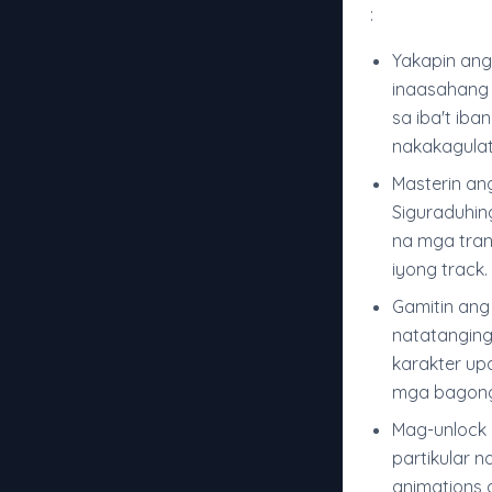
:
Yakapin ang
inaasahang
sa iba't ib
nakakagulat
Masterin an
Siguraduhin
na mga tran
iyong track.
Gamitin ang
natatanging
karakter u
mga bagong
Mag-unlock
partikular 
animations 