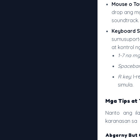
Mouse o To
drop ang mg
soundtrack.
Keyboard S
sumusuporta
at kontrol ng
1-7 na m
Spaceba
R key
: I
simula.
Mga Tips at 
Narito ang i
karanasan sa
Abgerny But 