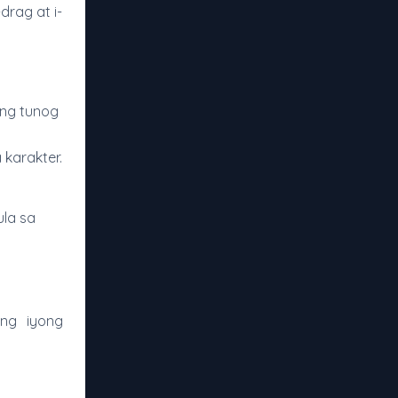
drag at i-
 ng tunog
 karakter.
ula sa
ang iyong