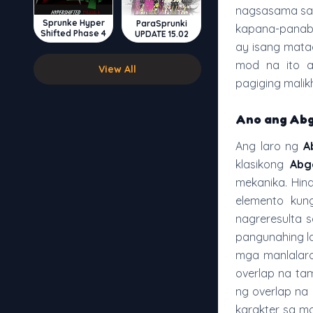
nagsasama sa v
Sprunke Hyper
ParaSprunki
kapana-panabi
Shifted Phase 4
UPDATE 15.02
ay isang mata
mod na ito 
View All
pagiging malik
Ano ang Abg
Ang laro ng
A
klasikong
Abg
mekanika. Hind
elemento kun
nagreresulta 
pangunahing la
mga manlalaro
overlap na ta
ng overlap na
karakter sa m