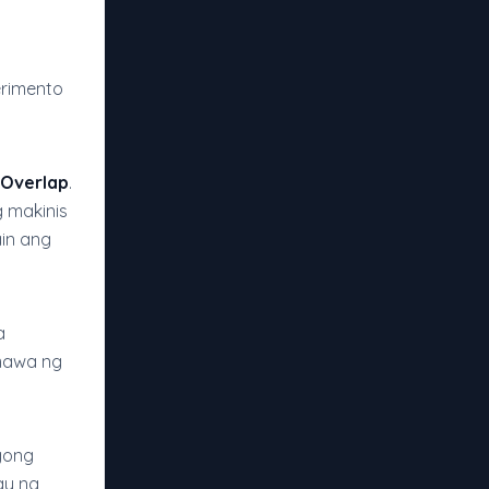
rimento
 Overlap
.
 makinis
in ang
a
mawa ng
gong
ay ng