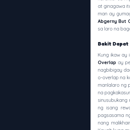
at ginagawa it
man ay gumag
Abgerny But 
sa laro na bag
Bakit Dapat
Kung ikaw ay 
Overlap
ay pe
nagbibigay da
o-overlap na 
manlalaro ng 
na pagkakasun
sinusubukang 
ng isang rew
pagsasama ng 
nang malikha