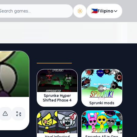
🇵🇭
Filipino
Trending
Sprunke Hyper
Shifted Phase 4
Sprunki mods
Sprunke All in One
Heal Infected