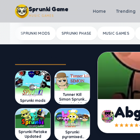
Skip to content
Sprunki Game
Home
Trending
MUSIC GAMES
SPRUNKI MODS
SPRUNKI PHASE
MUSIC GAMES
Most Played
Tunner Kill
Simon Sprunki
Sprunki mods
Sinner Modded
Abg
Sprunki Retake
Sprunki
Updated
pyramixed