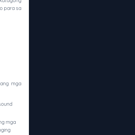
akatagong
o para sa
n ang mga
 sound
 ng mga
nging