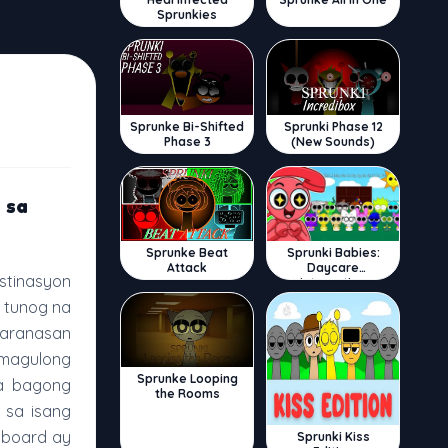
Sprunkies
Sprunke Bi-Shifted
Sprunki Phase 12
Phase 3
(New Sounds)
 sa
Sprunke Beat
Sprunki Babies:
Attack
Daycare
estinasyon
Interactive
 tunog na
aranasan
 magulong
Sprunke Looping
na bagong
the Rooms
 sa isang
dboard ay
Sprunki Kiss