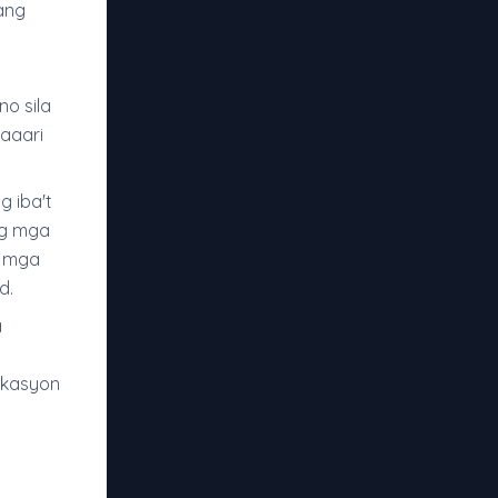
ang
o sila
aaari
 iba't
ng mga
g mga
d.
a
ikasyon