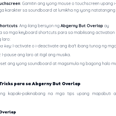
uchscreen
: Gamitin ang iyong mouse o touchscreen upang i-
a karakter sa soundboard at lumikha ng iyong natatanging
hortcuts
: Ang ilang bersyon ng
Abgerny But Overlap
ay
 sa mga keyboard shortcuts para sa mabilisang activation
 laro:
ga key
: I-activate o i-deactivate ang iba't ibang tunog ng mga
r
: I-pause ang laro at itigil ang musika.
-reset ang iyong soundboard at magsimula ng bagong halo m
Tricks para sa Abgerny But Overlap
lang kapaki-pakinabang na mga tips upang mapabuti 
Overlap