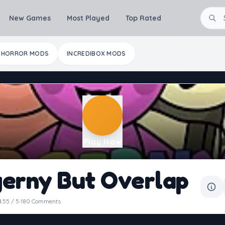
New Games
Most Played
Top Rated
HORROR MODS
INCREDIBOX MODS
Play Now
erny But Overlap
·
4.55 / 5
180 Comments