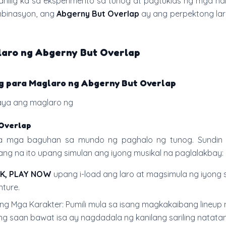
ahilig ka sa eksperimento sa tunog at pagtuklas ng mga n
mbinasyon, ang
Abgerny But Overlap
ay ang perpektong lar
aro ng Abgerny But Overlap
 para Maglaro ng Abgerny But Overlap
aya ang maglaro ng
Overlap
 sa mga baguhan sa mundo ng paghalo ng tunog. Sundi
ng na ito upang simulan ang iyong musikal na paglalakbay:
K, PLAY NOW
upang i-load ang laro at magsimula ng iyong
nture.
yong Mga Karakter: Pumili mula sa isang magkakaibang lineup
ung saan bawat isa ay nagdadala ng kanilang sariling natata