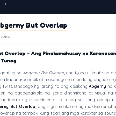
ny
Abgerny But Overlap
bgerny But Overlap
 votes
t Overlap – Ang Pinakamahusay na Karanasan
 Tunog
agdating sa
Abgerny But Overlap
, ang iyong ultimate na d
 sa kapana-panabik at makabago na mundo ng paghalo ng
 twist. Binabago ng larong ito ang klasikong
Abgerny
na k
an ng pagpapakilala ng isang dinamikong at visual na
nagdadala ng eksperimento sa tunog sa isang ganap 
erny But Overlap
, ang mga manlalaro ay makikisalamuha
verlap na tampok, kung saan ang mga karakter sa soun