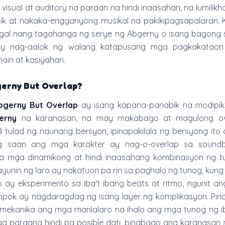
isual at auditory na paraan na hindi inaasahan, na lumilikh
k at nakaka-engganyong musikal na pakikipagsapalaran. 
gal nang tagahanga ng serye ng Abgerny o isang bagong s
ay nag-aalok ng walang katapusang mga pagkakataon
hain at kasiyahan.
erny But Overlap?
bgerny But Overlap
ay isang kapana-panabik na modipi
erny
na karanasan, na may makabago at magulong ov
i tulad ng naunang bersyon, ipinapakilala ng bersyong ito
g saan ang mga karakter ay nag-o-overlap sa soundb
sa mga dinamikong at hindi inaasahang kombinasyon ng t
yunin ng laro ay nakatuon pa rin sa paghalo ng tunog, kun
 ay eksperimento sa iba't ibang beats at ritmo, ngunit a
mpok ay nagdaragdag ng isang layer ng komplikasyon. Pi
 mekanika ang mga manlalaro na ihalo ang mga tunog ng ib
ga paraang hindi pa posible dati, binabago ang karanasan 