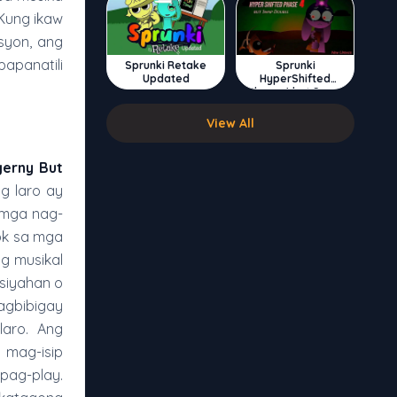
 Kung ikaw
syon, ang
apanatili
Sprunki Retake
Sprunki
Updated
HyperShifted
Phase 4 but Swap
Double
View All
erny But
g laro ay
 mga nag-
ok sa mga
g musikal
siyahan o
agbibigay
laro. Ang
 mag-isip
pag-play.