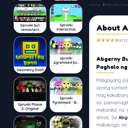
DELUXE
Home
Sprunki Fun
Sprunki
About A
Sprunki but
Interactive
remasters
Wenda
Cancelled
8122
Abgerny Bu
sprunki
pyramixed but
Paghalo ng
broker is alive
Geometry Dash
Maligayang p
upang sumisid
may kakaibang
Sprunki
sa pamamagit
Pyramixed - But
Sprunki Phase
Upin & Ipin oc
5: Original
mekanika na 
antas. Sa
Abg
makabago na o