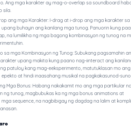
lo. Ang mga karakter ay mag-o-overlap sa soundboard hab
 sila.
drop ang mga Karakter: I-drag at i-drop ang mga karakter sa
upang buhayin ang kanilang mga tunog. Panuorin kung paan
ap, na lumilikha ng mga bagong kombinasyon ng tunog na m
imentuhin.
o sa mga Kombinasyon ng Tunog: Subukang pagsamahin ang
arakter upang makita kung paano nag-iinteract ang kanila
ang patuloy kang mag-eeksperimento, matutuklasan mo an
epekto at hindi inaasahang musikal na pagkakasunod-suno
ng Mga Bonus: Habang nakakamit mo ang mga partikular n
n ng tunog, magbubukas ka ng mga bonus animations at
mga sequence, na nagbibigay ng dagdag na lalim at kompl
ranasan.
aro