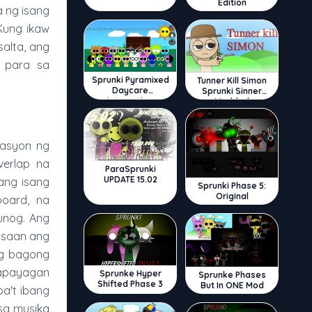
Edition
a ng isang
Kung ikaw
alta, ang
 para sa
Sprunki Pyramixed
Tunner Kill Simon
Daycare
Sprunki Sinner
Interactive
Modded
kasyon ng
erlap na
ParaSprunki
UPDATE 15.02
 ang isang
Sprunki Phase 5:
Original
oard, na
unog. Ang
g saan ang
ng bagong
napayagan
Sprunke Hyper
Sprunke Phases
Shifted Phase 3
But In ONE Mod
a't ibang
sa musika