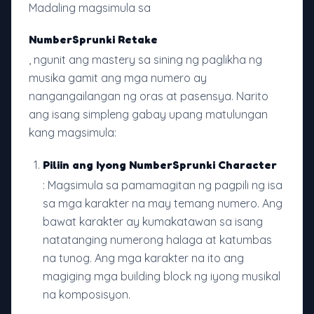
Madaling magsimula sa
NumberSprunki Retake
, ngunit ang mastery sa sining ng paglikha ng
musika gamit ang mga numero ay
nangangailangan ng oras at pasensya. Narito
ang isang simpleng gabay upang matulungan
kang magsimula:
Piliin ang Iyong NumberSprunki Character
: Magsimula sa pamamagitan ng pagpili ng isa
sa mga karakter na may temang numero. Ang
bawat karakter ay kumakatawan sa isang
natatanging numerong halaga at katumbas
na tunog. Ang mga karakter na ito ang
magiging mga building block ng iyong musikal
na komposisyon.