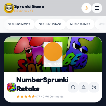
Skip to content
Sprunki Game
MUSIC GAMES
SPRUNKI MODS
SPRUNKI PHASE
MUSIC GAMES
HOR
Play Now
NumberSprunki
Retake
·
4.77 / 5
90 Comments