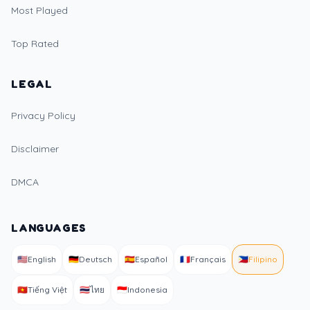
Most Played
Top Rated
LEGAL
Privacy Policy
Disclaimer
DMCA
LANGUAGES
🇺🇸
English
🇩🇪
Deutsch
🇪🇸
Español
🇫🇷
Français
🇵🇭
Filipino
🇻🇳
Tiếng Việt
🇹🇭
ไทย
🇮🇩
Indonesia