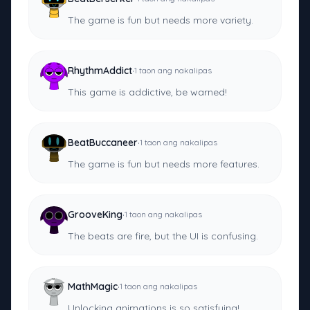
The game is fun but needs more variety.
·
RhythmAddict
1 taon ang nakalipas
This game is addictive, be warned!
·
BeatBuccaneer
1 taon ang nakalipas
The game is fun but needs more features.
·
GrooveKing
1 taon ang nakalipas
The beats are fire, but the UI is confusing.
·
MathMagic
1 taon ang nakalipas
Unlocking animations is so satisfying!