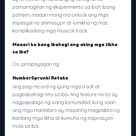
pamamagitan ng eksperimento sa iba't ibang
pattern, maaari mong ma-unlock ang mga
espesyal na animasyon at lumikha ng mas
komplikadong mga musical track.
Maaari ko bang ibahagi ang aking mga likha
sa iba?
Oo, pinapayagan ng
NumberSprunki Retake
ang pag-record ng iyong mga track at
pagbabahagi nito sa iba. Ang feature na ito ay
nagpapalago ng isang komunidad, kung saan
ang mga manlalaro ay maaaring magpakita ng
kanilang mga likha at kumuha ng inspirasyon
mula sa iba.