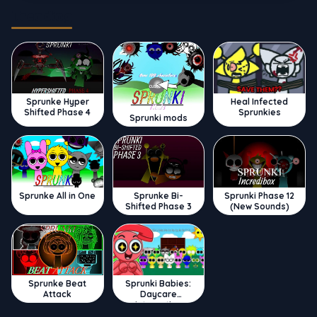
Trending
Sprunke Hyper
Heal Infected
Shifted Phase 4
Sprunkies
Sprunki mods
Sprunke All in One
Sprunke Bi-
Sprunki Phase 12
Shifted Phase 3
(New Sounds)
Sprunke Beat
Sprunki Babies:
Attack
Daycare
Interactive