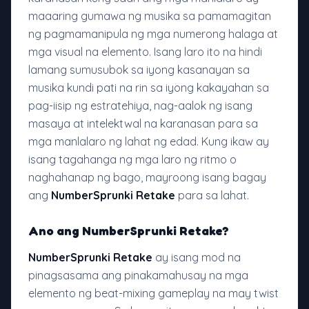
maaaring gumawa ng musika sa pamamagitan
ng pagmamanipula ng mga numerong halaga at
mga visual na elemento. Isang laro ito na hindi
lamang sumusubok sa iyong kasanayan sa
musika kundi pati na rin sa iyong kakayahan sa
pag-iisip ng estratehiya, nag-aalok ng isang
masaya at intelektwal na karanasan para sa
mga manlalaro ng lahat ng edad. Kung ikaw ay
isang tagahanga ng mga laro ng ritmo o
naghahanap ng bago, mayroong isang bagay
ang
NumberSprunki Retake
para sa lahat.
Ano ang NumberSprunki Retake?
NumberSprunki Retake
ay isang mod na
pinagsasama ang pinakamahusay na mga
elemento ng beat-mixing gameplay na may twist