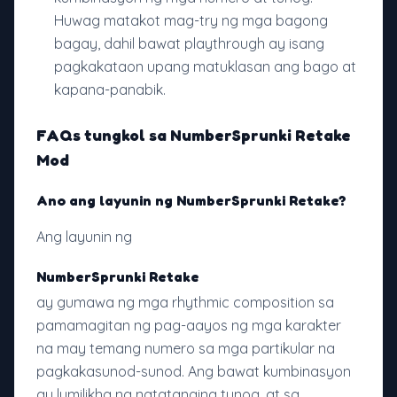
Huwag matakot mag-try ng mga bagong
bagay, dahil bawat playthrough ay isang
pagkakataon upang matuklasan ang bago at
kapana-panabik.
FAQs tungkol sa NumberSprunki Retake
Mod
Ano ang layunin ng NumberSprunki Retake?
Ang layunin ng
NumberSprunki Retake
ay gumawa ng mga rhythmic composition sa
pamamagitan ng pag-aayos ng mga karakter
na may temang numero sa mga partikular na
pagkakasunod-sunod. Ang bawat kumbinasyon
ay lumilikha ng natatanging tunog, at sa