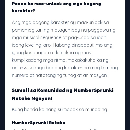
Paano ko maa-unlock ang mga bagong
karakter?
Ang mga bagong karakter ay maa-unlock sa
pamamagitan ng matagumpay na paggawa ng
mga musical sequence at pag-usad sa iba't
ibang level ng laro. Habang pinapabuti mo ang
iyong kasanayan at lumilikha ng mas
kumplikadong mga ritmo, makakakuha ka ng
access sa mga bagong karakter na may temang
numero at natatanging tunog at animasyon.
Sumali sa Komunidad ng NumberSprunki
Retake Ngayon!
Kung handa ka nang sumabak sa mundo ng
NumberSprunki Retake