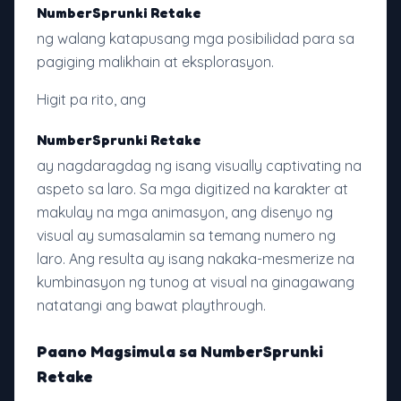
NumberSprunki Retake
ng walang katapusang mga posibilidad para sa
pagiging malikhain at eksplorasyon.
Higit pa rito, ang
NumberSprunki Retake
ay nagdaragdag ng isang visually captivating na
aspeto sa laro. Sa mga digitized na karakter at
makulay na mga animasyon, ang disenyo ng
visual ay sumasalamin sa temang numero ng
laro. Ang resulta ay isang nakaka-mesmerize na
kumbinasyon ng tunog at visual na ginagawang
natatangi ang bawat playthrough.
Paano Magsimula sa NumberSprunki
Retake