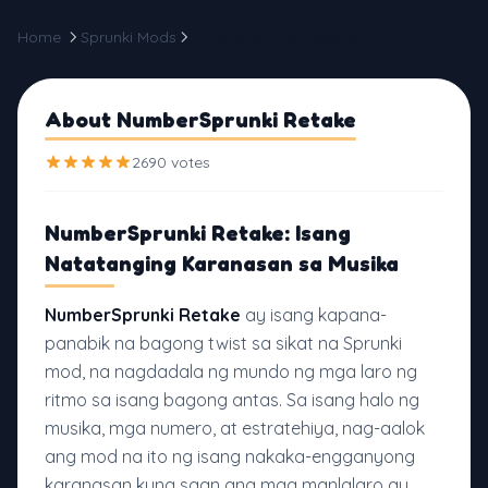
Home
Sprunki Mods
NumberSprunki Retake
About NumberSprunki Retake
2690 votes
NumberSprunki Retake: Isang
Natatanging Karanasan sa Musika
NumberSprunki Retake
ay isang kapana-
panabik na bagong twist sa sikat na Sprunki
mod, na nagdadala ng mundo ng mga laro ng
ritmo sa isang bagong antas. Sa isang halo ng
musika, mga numero, at estratehiya, nag-aalok
ang mod na ito ng isang nakaka-engganyong
karanasan kung saan ang mga manlalaro ay