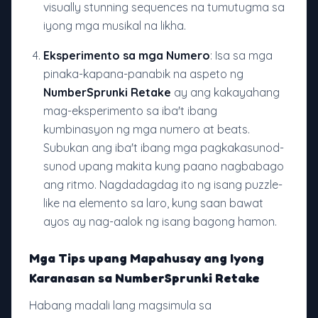
visually stunning sequences na tumutugma sa
iyong mga musikal na likha.
Eksperimento sa mga Numero
: Isa sa mga
pinaka-kapana-panabik na aspeto ng
NumberSprunki Retake
ay ang kakayahang
mag-eksperimento sa iba't ibang
kumbinasyon ng mga numero at beats.
Subukan ang iba't ibang mga pagkakasunod-
sunod upang makita kung paano nagbabago
ang ritmo. Nagdadagdag ito ng isang puzzle-
like na elemento sa laro, kung saan bawat
ayos ay nag-aalok ng isang bagong hamon.
Mga Tips upang Mapahusay ang Iyong
Karanasan sa NumberSprunki Retake
Habang madali lang magsimula sa