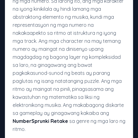
ng mga numero. Sa larong ito, ang mga karakter
na iyong kinikilala ay hindi lamang mga
abstraktong elemento ng musika, kundi mga
representasyon ng mga numero na
nakakaapekto sa ritmo at istruktura ng iyong
mga track. Ang mga character na may temang
numero ay maingat na dinisenyo upang
magdagdag ng bagong layer ng kompleksidad
sa laro, na ginagawang ang bawat
pagkakasunod-sunod ng beats ay parang
paglutas ng isang natatanging puzzle. Ang mga
ritmo ay maingat na pinili, pinagsasama ang
kawastuhan ng matematika sa liksi ng
elektronikong musika. Ang makabagong diskarte
sa gameplay ay ginagawang kakaiba ang
NumberSprunki Retake
sa genre ng mga laro ng
ritmo.