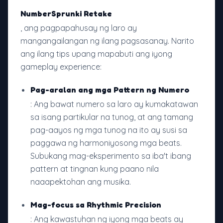
NumberSprunki Retake
, ang pagpapahusay ng laro ay
mangangailangan ng ilang pagsasanay. Narito
ang ilang tips upang mapabuti ang iyong
gameplay experience:
Pag-aralan ang mga Pattern ng Numero
: Ang bawat numero sa laro ay kumakatawan
sa isang partikular na tunog, at ang tamang
pag-aayos ng mga tunog na ito ay susi sa
paggawa ng harmoniyosong mga beats.
Subukang mag-eksperimento sa iba't ibang
pattern at tingnan kung paano nila
naaapektohan ang musika.
Mag-focus sa Rhythmic Precision
: Ang kawastuhan ng iyong mga beats ay