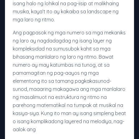
isang halo ng lohikal na pag-iisip at malikhaing
musika, kaya’t ito ay kakaiba sa landscape ng
mga laro ng ritmo.
Ang pagpasok ng mga numero sa mga mekaniks
ng laro ay nagdadagdag ng isang layer ng
kompleksidad na sumusubok kahit sa mga
bihasang manlalaro ng laro ng ritmo. Bawat
numero ay may katumbas na tunog, at sa
pamamagitan ng pag-aayos ng mga
elementong ito sa tamang pagkakasunod-
sunod, maaaring makagawa ang mga manlalaro
ng masalimuot na estruktura ng ritmo na
parehong matematikal na tumpak at musikal na
kasiya-siya. Kung ito man ay isang simpleng beat
o isang komplikadong layered na melodiya, nag-
aalok ang