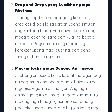
Drag and Drop upang Lumikha ng mga
Rhythms
: Kapag napili mo na ang iyong karakter, i-
drag at i-drop sila sa screen upang simulan
ang kanilang tunog. Ang bawat karakter ay
magti-trigger ng isang partikular na beat o
melodiya. Pagsamahin ang maraming
karakter upang mag-layer ng iba't ibang
tunog at bumuo ng ritmo.
Mag-unlock ng mga Bagong Animasyon
: Habang umuusad ka sa laro at matagumpay
na nag-mi-mix ng beats, magbubukas ka ng
mga espesyal na animasyon. Ang mga
animasyong ito ay magti-trigger kapag inayos
mo ang mga tunog ng numero sa tamang
pagkakasunod-sunod, at bibigyan ka ng mga