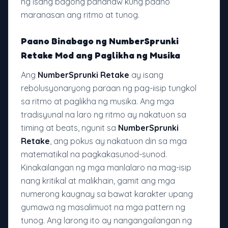
ng isang bagong pananaw kung paano
maranasan ang ritmo at tunog.
Paano Binabago ng NumberSprunki
Retake Mod ang Paglikha ng Musika
Ang
NumberSprunki Retake
ay isang
rebolusyonaryong paraan ng pag-iisip tungkol
sa ritmo at paglikha ng musika. Ang mga
tradisyunal na laro ng ritmo ay nakatuon sa
timing at beats, ngunit sa
NumberSprunki
Retake
, ang pokus ay nakatuon din sa mga
matematikal na pagkakasunod-sunod.
Kinakailangan ng mga manlalaro na mag-isip
nang kritikal at malikhain, gamit ang mga
numerong kaugnay sa bawat karakter upang
gumawa ng masalimuot na mga pattern ng
tunog. Ang larong ito ay nangangailangan ng