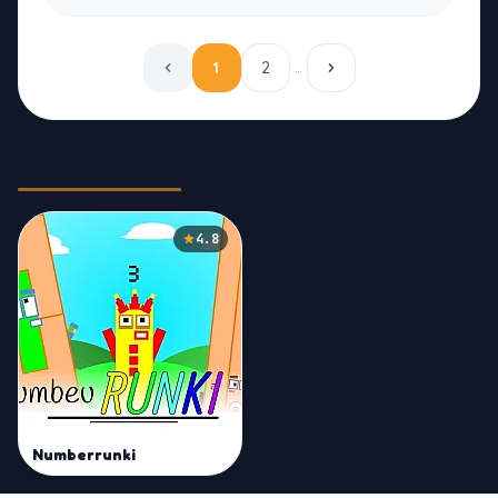
1
2
…
Related Games
4.8
Numberrunki