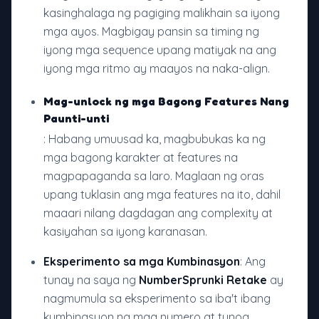
kasinghalaga ng pagiging malikhain sa iyong
mga ayos. Magbigay pansin sa timing ng
iyong mga sequence upang matiyak na ang
iyong mga ritmo ay maayos na naka-align.
Mag-unlock ng mga Bagong Features Nang
Paunti-unti
: Habang umuusad ka, magbubukas ka ng
mga bagong karakter at features na
magpapaganda sa laro. Maglaan ng oras
upang tuklasin ang mga features na ito, dahil
maaari nilang dagdagan ang complexity at
kasiyahan sa iyong karanasan.
Eksperimento sa mga Kumbinasyon
: Ang
tunay na saya ng
NumberSprunki Retake
ay
nagmumula sa eksperimento sa iba't ibang
kumbinasyon ng mga numero at tunog.