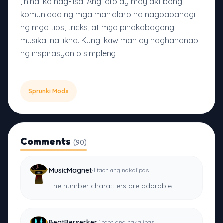
, hindi ka nag-iisa! Ang laro ay may aktibong
komunidad ng mga manlalaro na nagbabahagi
ng mga tips, tricks, at mga pinakabagong
musikal na likha. Kung ikaw man ay naghahanap
ng inspirasyon o simpleng
Sprunki Mods
Comments
(90)
·
MusicMagnet
1 taon ang nakalipas
The number characters are adorable.
·
BeatBerserker
1 taon ang nakalipas