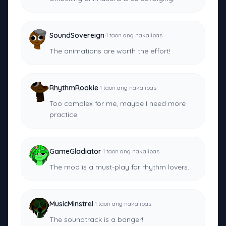
·
SoundSovereign
1 taon ang nakalipas
The animations are worth the effort!
·
RhythmRookie
1 taon ang nakalipas
Too complex for me, maybe I need more
practice.
·
GameGladiator
1 taon ang nakalipas
The mod is a must-play for rhythm lovers.
·
MusicMinstrel
1 taon ang nakalipas
The soundtrack is a banger!