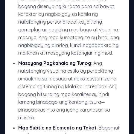
bagong disenyo ng kurbata para sa bawat
karakter ay nagbibigay sa kanila ng
natatanging personalidad, kaya’t ang
gameplay ay nagiging mas bago at visual na
masaya. Ang mga kurbatang ito ay hindi lang
nagbibigay ng alindog, kundi nagpapakita ng
malikhain at masayang katangian ng mod.
Masayang Pagkahalo ng Tunog
: Ang
natatanging visual na estilo ay perpektong
umaakma sa masaya at nako-customize na
sistema ng tunog na kilala sa Incredibox. Ang
bagong hitsura ng mga karakter ay hindi
lamang binabago ang kanilang itsura—
pinapalakas nito ang iyong karanasan sa
musika.
Mga Subtle na Elemento ng Takot
: Bagamat