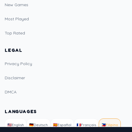
New Games
Most Played
Top Rated
LEGAL
Privacy Policy
Disclaimer
DMCA
LANGUAGES
🇺🇸
English
🇩🇪
Deutsch
🇪🇸
Español
🇫🇷
Français
🇵🇭
Filipino