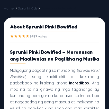
Home
Sprunki Kids
Sprunki Pinki Bowified
About Sprunki Pinki Bowified
8489 votes
Sprunki Pinki Bowified – Maranasan
ang Maaliwalas na Paglikha ng Musika
Maligayang pagdating sa mundo ng
Sprunki Pinki
Bowified
, isang kaakit-akit at kakaibang
pagbabago ng kilalang larong
Incredibox
. Ang
mod na ito na ginawa ng mga tagahanga ay
kumuha ng pamilyar na karanasan sa Incredibox
at nagdagdag ng isang masaya at malikhain na
visual na pag-ikot kung saan ang mga karakter