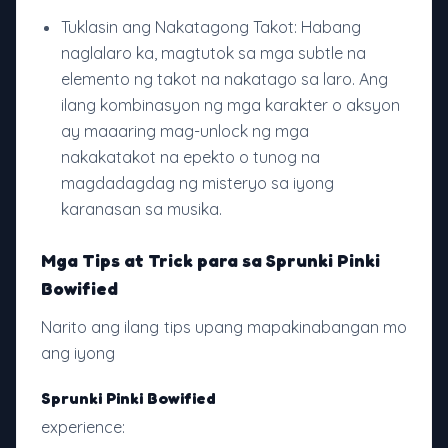
Tuklasin ang Nakatagong Takot: Habang
naglalaro ka, magtutok sa mga subtle na
elemento ng takot na nakatago sa laro. Ang
ilang kombinasyon ng mga karakter o aksyon
ay maaaring mag-unlock ng mga
nakakatakot na epekto o tunog na
magdadagdag ng misteryo sa iyong
karanasan sa musika.
Mga Tips at Trick para sa Sprunki Pinki
Bowified
Narito ang ilang tips upang mapakinabangan mo
ang iyong
Sprunki Pinki Bowified
experience: