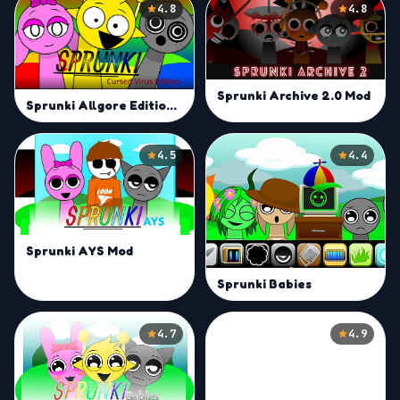
4.8
4.8
Sprunki Archive 2.0 Mod
Sprunki Allgore Edition Mod
4.5
4.4
Sprunki AYS Mod
Sprunki Babies
4.7
4.9