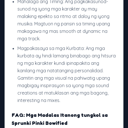
Mahalaga ang Timing: Ang pagkakasunod-
sunod ng iyong mga karakter ay may
malaking epekto sa ritmo at daloy ng iyong
musika. Magtuon ng pansin sa timing upang
makagawa ng mas smooth at dynamic na
mga track.
Magpakasaya sa mga Kurbata: Ang mga
kurbata ay hindi lamang binabago ang hitsura
ng mga karakter kundi ipinapakita ang
kanilang mga natatanging personalidad.
Gamitin ang mga visual na pahiwatig upang
magbigay inspirasyon sa iyong mga sound
creations at matuklasan ang mga bagong,
interesting na mixes.
FAQ: Mga Madalas Itanong tungkol sa
Sprunki Pinki Bowified