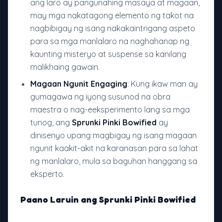
ang laro ay pangunahing masaya at magaan,
may mga nakatagong elemento ng takot na
nagbibigay ng isang nakakaintrigang aspeto
para sa mga manlalaro na naghahanap ng
kaunting misteryo at suspense sa kanilang
malikhaing gawain.
Magaan Ngunit Engaging
: Kung ikaw man ay
gumagawa ng iyong susunod na obra
maestra o nag-eeksperimento lang sa mga
tunog, ang
Sprunki Pinki Bowified
ay
dinisenyo upang magbigay ng isang magaan
ngunit kaakit-akit na karanasan para sa lahat
ng manlalaro, mula sa baguhan hanggang sa
eksperto.
Paano Laruin ang Sprunki Pinki Bowified