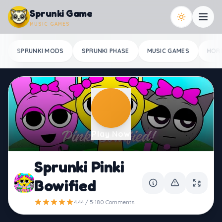
Skip to content
Sprunki Game
MUSIC GAMES
SPRUNKI MODS
SPRUNKI PHASE
MUSIC GAMES
HOR
Play Now
Sprunki Pinki
Bowified
·
4.44 / 5
180 Comments