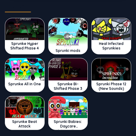
Trending
Sprunke Hyper
Heal Infected
Shifted Phase 4
Sprunkies
Sprunki mods
Sprunke All in One
Sprunke Bi-
Sprunki Phase 12
Shifted Phase 3
(New Sounds)
Sprunke Beat
Sprunki Babies:
Attack
Daycare
Interactive