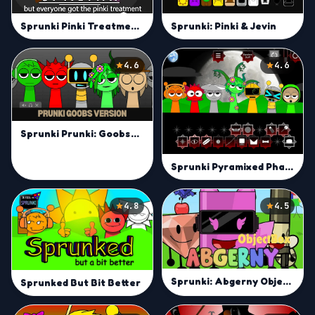
Sprunki Pinki Treatment | Build Unique Pop Tracks Online
Sprunki: Pinki & Jevin
4.6
4.6
Sprunki Prunki: Goobs Version
Sprunki Pyramixed Phase 5 Definitive | Sprunki Music Creation
4.8
4.5
Sprunki: Abgerny Objectbox
Sprunked But Bit Better