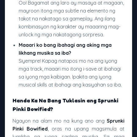
Oo! Bagamat ang laro ay masaya at magaan,
mayroon itong mga subtle na elemento ng
takot na nakatago sa gameplay. Ang ilang
kombinasyon ng karakter ay maaaring mag-
unlock ng mga nakatagong sorpresa.
Maaari ko bang ibahagi ang aking mga
likhang musika sa iba?
Siyempre! Kapag natapos mo na ang iyong
mga track, maaari mo itong i-save at ibahagi
sa iyong mga kaibigan. Ipakita ang iyong
musical skills at ibahagi ang kasiyahan sa iba.
Handa Ka Na Bang Tuklasin ang Sprunki
Pinki Bowified?
Ngayon na alam mo na kung ano ang
Sprunki
Pinki Bowified
, oras na upang magsimula at
lumikha ng iyong sariling musika. Sa mga