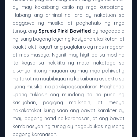
ay may kakaibang estilo ng mga kurbatang.
Habang ang orihinal na laro ay nakatuon sa
paggawa ng musika at paghahalo ng mga
tunog, ang
Sprunki Pinki Bowified
ay nagdadala
ng isang bagong layer ng kasiyahan, kalikutan, at
kaakit-akit, kaya't ang paglalaro ay mas magaan
at mas masaya. Ngunit may higit pa sa mod na
ito kaysa sa nakikita ng mata—nakatago sa
disenyo nitong magaan ay may mga pahiwatig
ng takot na nagbibigay ng kakaibang aspekto sa
iyong musikal na pakikipagsapalaran. Maghanda
upang tuklasin ang mundong ito na puno ng
kasiyahan, pagiging malikhain, at medyo
nakakatakot kung saan ang bawat karakter ay
may bagong hatid na karanasan, at ang bawat
kombinasyon ng tunog ay nagbubukas ng isang
bagong karanasan.