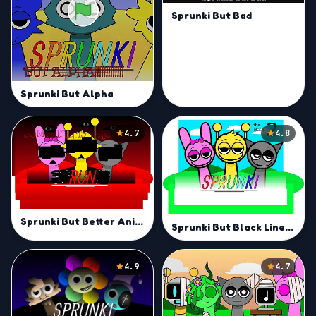
Sprunki But Bad
Sprunki But Alpha
4.7
4.8
Sprunki But Better Animations
Sprunki But Black Lines Mod
4.9
4.7