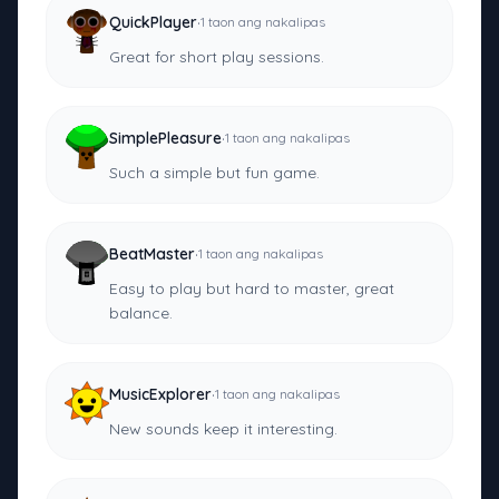
·
QuickPlayer
1 taon ang nakalipas
Great for short play sessions.
·
SimplePleasure
1 taon ang nakalipas
Such a simple but fun game.
·
BeatMaster
1 taon ang nakalipas
Easy to play but hard to master, great
balance.
·
MusicExplorer
1 taon ang nakalipas
New sounds keep it interesting.