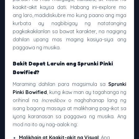
kaakit-akit kaysa dati. Habang ini-explore mo
ang laro, madidiskubre mo kung paano ang mga
kurbata ay nagbibigay ng natatanging
pagkakakilanlan sa bawat karakter, na nagiging
dahilan upang mas maging kasiya-siya ang
paggawa ng musika.
Bakit Dapat Laruin ang Sprunki Pinki
Bowified?
Maraming dahilan para magsimula sa
Sprunki
Pinki Bowified
, kung ikaw man ay tagahanga ng
orihinal na
Incredibox
o naghahanap lang ng
isang bagong masaya at malikhaing pag-ikot sa
iyong karanasan sa paggawa ng musika. Ang
mod na ito ay nag-aalok ng:
Malikhain at Kaakit-akit na Visual
: Ang