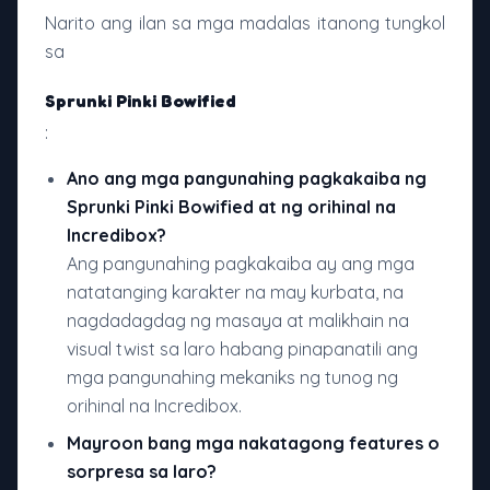
Narito ang ilan sa mga madalas itanong tungkol
sa
Sprunki Pinki Bowified
:
Ano ang mga pangunahing pagkakaiba ng
Sprunki Pinki Bowified at ng orihinal na
Incredibox?
Ang pangunahing pagkakaiba ay ang mga
natatanging karakter na may kurbata, na
nagdadagdag ng masaya at malikhain na
visual twist sa laro habang pinapanatili ang
mga pangunahing mekaniks ng tunog ng
orihinal na Incredibox.
Mayroon bang mga nakatagong features o
sorpresa sa laro?