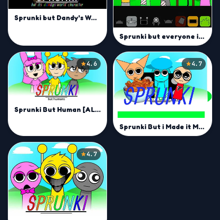
Sprunki but Dandy's World Characters Mod
Sprunki but everyone is alive
4.6
4.7
Sprunki But Human [ALL CHARACTERS]
Sprunki But i Made it Mod
4.7