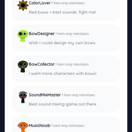
·
ColorLover
1 taon ang nakalipas
Red bows = best sounds, fight me!
·
BowDesigner
1 taon ang nakalipas
Wish I could design my own bows.
·
BowCollector
1 taon ang nakalipas
I want more characters with bows!
·
SoundMixMaster
1 taon ang nakalipas
Best sound mixing game out there.
·
MusicNoob
1 taon ang nakalipas