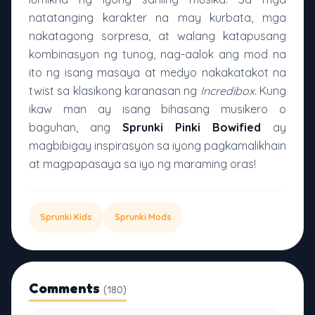
natatanging karakter na may kurbata, mga
nakatagong sorpresa, at walang katapusang
kombinasyon ng tunog, nag-aalok ang mod na
ito ng isang masaya at medyo nakakatakot na
twist sa klasikong karanasan ng
Incredibox
. Kung
ikaw man ay isang bihasang musikero o
baguhan, ang
Sprunki Pinki Bowified
ay
magbibigay inspirasyon sa iyong pagkamalikhain
at magpapasaya sa iyo ng maraming oras!
Sprunki Kids
Sprunki Mods
Comments
(180)