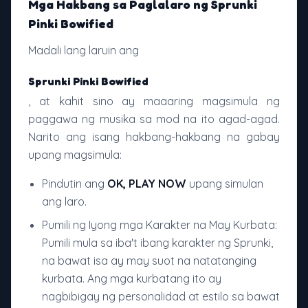
Mga Hakbang sa Paglalaro ng Sprunki
Pinki Bowified
Madali lang laruin ang
Sprunki Pinki Bowified
, at kahit sino ay maaaring magsimula ng
paggawa ng musika sa mod na ito agad-agad.
Narito ang isang hakbang-hakbang na gabay
upang magsimula:
Pindutin ang
OK, PLAY NOW
upang simulan
ang laro.
Pumili ng Iyong mga Karakter na May Kurbata:
Pumili mula sa iba't ibang karakter ng Sprunki,
na bawat isa ay may suot na natatanging
kurbata. Ang mga kurbatang ito ay
nagbibigay ng personalidad at estilo sa bawat