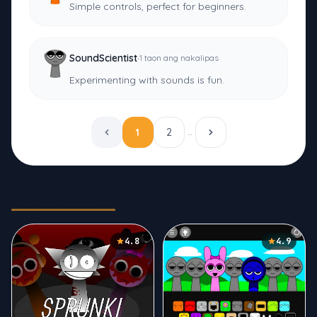
Simple controls, perfect for beginners.
·
SoundScientist
1 taon ang nakalipas
Experimenting with sounds is fun.
1
2
…
Related Games
4.8
4.9