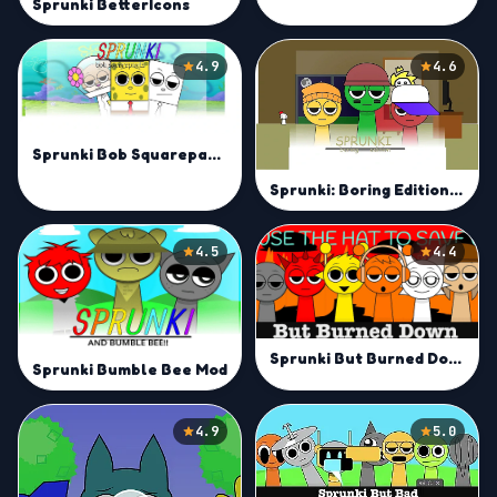
Sprunki BetterIcons
4.9
4.6
Sprunki Bob Squarepants Mod
Sprunki: Boring Edition Mod
4.5
4.4
Sprunki But Burned Down Mod
Sprunki Bumble Bee Mod
4.9
5.0