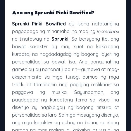
Ano ang Sprunki Pinki Bowified?
Sprunki Pinki Bowified
ay isang natatanging
pagbabago ng minamahal na mod ng
Incredibox
na tinatawag na
Sprunki
. Sa bersyong ito, ang
bawat karakter ay may suot na kakaibang
kurbata, na nagdadagdag ng bagong layer ng
personalidad sa bawat isa. Ang pangunahing
gameplay ay nananatili pa rin—gumawa at mag-
eksperimento sa mga tunog, bumuo ng mga
track, at tamasahin ang pagiging malikhain sa
paggawa ng musika. Gayunpaman, ang
pagdagdag ng kurbatang tema sa visual na
disenyo ay nagbibigay ng bagong hitsura at
personalidad sa laro. Sa mga masayang disenyo,
ang mga karakter ay buhay na buhay sa isang
paraan na mas maligaya, kakaiba, at visual na