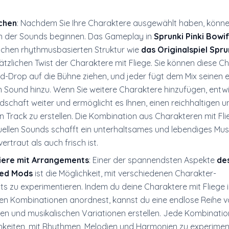
chen
: Nachdem Sie Ihre Charaktere ausgewählt haben, könne
 der Sounds beginnen. Das Gameplay in
Sprunki Pinki Bowi
eichen rhythmusbasierten Struktur wie
das Originalspiel Spru
tzlichen Twist der Charaktere mit Fliege. Sie können diese C
d-Drop auf die Bühne ziehen, und jeder fügt dem Mix seinen 
n Sound hinzu. Wenn Sie weitere Charaktere hinzufügen, entwi
dschaft weiter und ermöglicht es Ihnen, einen reichhaltigen u
 Track zu erstellen. Die Kombination aus Charakteren mit Fl
duellen Sounds schafft ein unterhaltsames und lebendiges Musi
ertraut als auch frisch ist.
iere mit Arrangements
: Einer der spannendsten Aspekte
de
ied Mods
ist die Möglichkeit, mit verschiedenen Charakter-
s zu experimentieren. Indem du deine Charaktere mit Fliege 
en Kombinationen anordnest, kannst du eine endlose Reihe 
en und musikalischen Variationen erstellen. Jede Kombinatio
hkeiten, mit Rhythmen, Melodien und Harmonien zu experiment