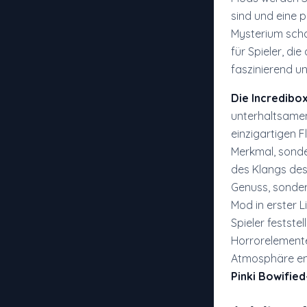
sind und eine
Mysterium schaf
für Spieler, di
faszinierend u
Die Incredibo
unterhaltsamen
einzigartigen Fl
Merkmal, sonder
des Klangs des 
Genuss, sonder
Mod in erster L
Spieler festst
Horrorelemente
Atmosphäre en
Pinki Bowifie