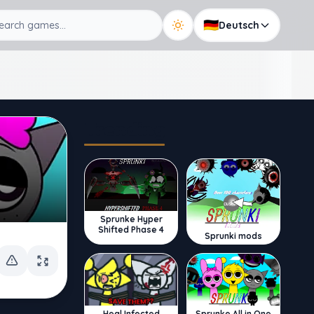
🇩🇪
Deutsch
Trending
Sprunke Hyper
Shifted Phase 4
Sprunki mods
Sprunke All in One
Heal Infected