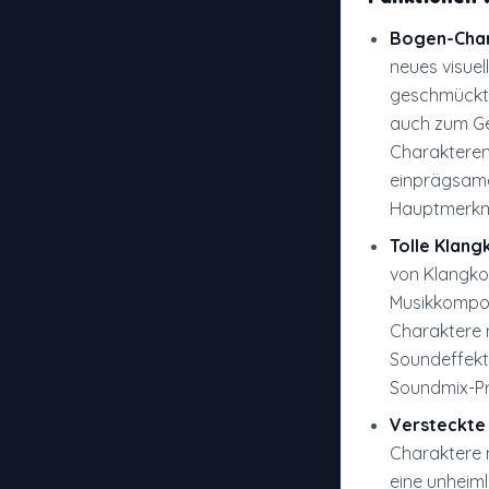
Bogen-Cha
neues visuel
geschmückt i
auch zum Ge
Charakteren 
einprägsamer
Hauptmerkm
Tolle Klan
von Klangko
Musikkompos
Charaktere 
Soundeffekt
Soundmix-Pro
Versteckte
Charaktere m
eine unheim