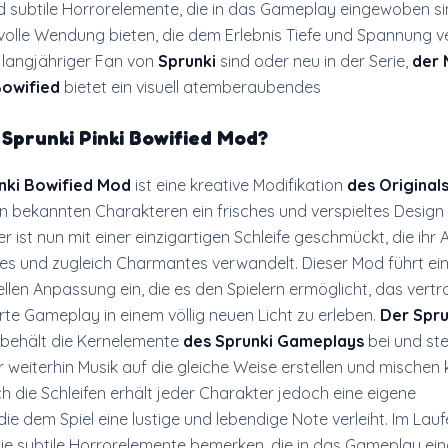
d subtile Horrorelemente, die in das Gameplay eingewoben s
volle Wendung bieten, die dem Erlebnis Tiefe und Spannung ver
n langjähriger Fan von
Sprunki
sind oder neu in der Serie,
der
Bowified
bietet ein visuell atemberaubendes
 Sprunki Pinki Bowified Mod
?
inki Bowified Mod
ist eine kreative Modifikation
des Originals
en bekannten Charakteren ein frisches und verspieltes Design v
 ist nun mit einer einzigartigen Schleife geschmückt, die ihr
iles und zugleich Charmantes verwandelt. Dieser Mod führt ei
llen Anpassung ein, die es den Spielern ermöglicht, das vertr
te Gameplay in einem völlig neuen Licht zu erleben.
Der Spru
behält die Kernelemente
des Sprunki Gameplays
bei und stel
r weiterhin Musik auf die gleiche Weise erstellen und mischen
ch die Schleifen erhält jeder Charakter jedoch eine eigene
 die dem Spiel eine lustige und lebendige Note verleiht. Im Lau
e subtile Horrorelemente bemerken, die in das Gameplay ei