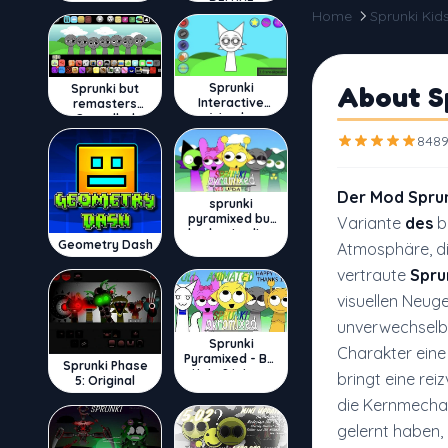
DELUXE
Home
Sprunki Kid
Sprunki
About Sp
Sprunki but
Interactive
remasters
Wenda
Cancelled
8489
Der Mod Sprun
sprunki
pyramixed but
Variante
des
b
broker is alive
Geometry Dash
Atmosphäre, die
vertraute
Spru
visuellen Neuge
unverwechselba
Sprunki
Charakter eine 
Pyramixed - But
Sprunki Phase
Upin & Ipin oc
bringt eine re
5: Original
die Kernmechan
gelernt haben,