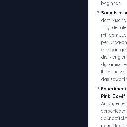
beginnen.
Sounds mis
dem Mischen
folgt der gl
mit dem zusä
per Drag-an
einzigartige
die Klanglan
dynamischen
ihren indivi
das sowohl v
Experiment
Pinki Bowif
Arrangement
verschieden
Soundeffekt
neue Möglic