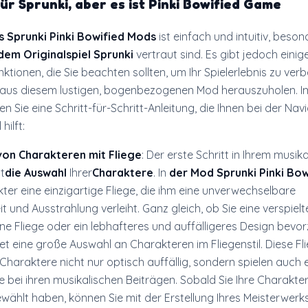
für
Sprunki, aber es ist Pinki Bowified Game
s Sprunki Pinki Bowified Mods
ist einfach und intuitiv, beso
dem Originalspiel Sprunki
vertraut sind. Es gibt jedoch einig
nktionen, die Sie beachten sollten, um Ihr Spielerlebnis zu ver
 aus diesem lustigen, bogenbezogenen Mod herauszuholen. I
n Sie eine Schritt-für-Schritt-Anleitung, die Ihnen bei der Nav
hilft:
on Charakteren mit Fliege
: Der erste Schritt in Ihrem musik
t
die Auswahl
Ihrer
Charaktere
. In
der Mod Sprunki Pinki Bow
ter eine einzigartige Fliege, die ihm eine unverwechselbare
it und Ausstrahlung verleiht. Ganz gleich, ob Sie eine verspielt
ne Fliege oder ein lebhafteres und auffälligeres Design bevo
et eine große Auswahl an Charakteren im Fliegenstil. Diese Fl
haraktere nicht nur optisch auffällig, sondern spielen auch 
le bei ihren musikalischen Beiträgen. Sobald Sie Ihre Charakte
wählt haben, können Sie mit der Erstellung Ihres Meisterwerk