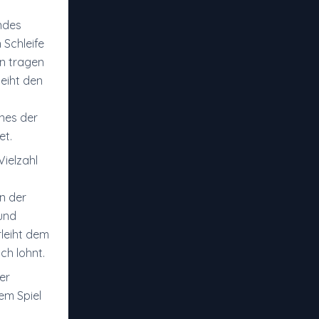
ndes
 Schleife
rn tragen
eiht den
ines der
et.
Vielzahl
n der
und
rleiht dem
ch lohnt.
er
em Spiel