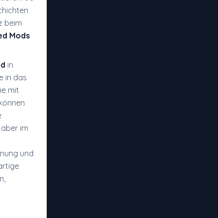
chichten
tz beim
ied Mods
od
in
e in das
e mit
 können
e
 aber im
nnung und
artige
n,