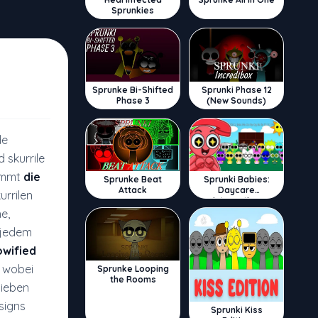
Sprunkies
Sprunke Bi-Shifted
Sprunki Phase 12
Phase 3
(New Sounds)
de
 skurrile
nimmt
die
Sprunke Beat
Sprunki Babies:
Attack
Daycare
urrilen
Interactive
e,
d jedem
owified
, wobei
Sprunke Looping
the Rooms
lieben
signs
Sprunki Kiss