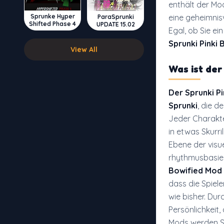
enthält der Mo
Sprunke Hyper
eine geheimnis
ParaSprunki
Shifted Phase 4
UPDATE 15.02
Egal, ob Sie ei
Sprunki Pinki 
View All
Was ist
der
Der Sprunki P
Sprunki
, die d
Jeder Charakter
in etwas Skurr
Ebene der visue
rhythmusbasier
Bowified Mod
dass die Spiele
wie bisher. Dur
Persönlichkeit,
Mods werden Si