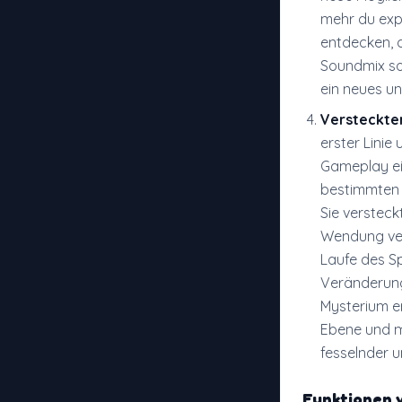
mehr du exp
entdecken, d
Soundmix so
ein neues und
Versteckte
erster Linie
Gameplay ei
bestimmten 
Sie versteck
Wendung verl
Laufe des S
Veränderung
Mysterium e
Ebene und m
fesselnder 
Funktionen 