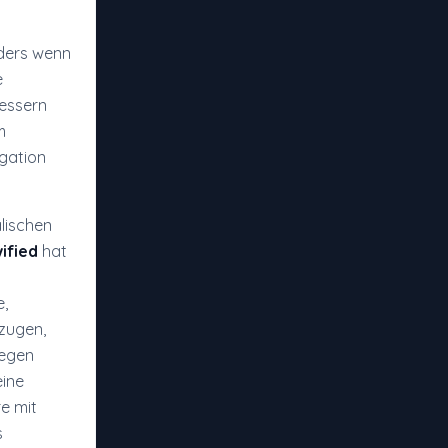
nders wenn
e
bessern
m
igation
alischen
ified
hat
e,
rzugen,
iegen
eine
re mit
s