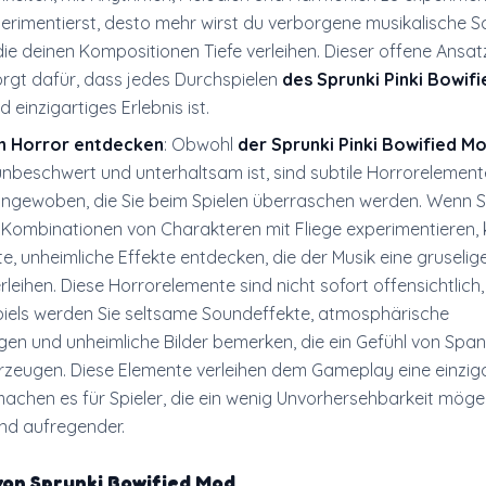
erimentierst, desto mehr wirst du verborgene musikalische S
ie deinen Kompositionen Tiefe verleihen. Dieser offene Ansa
rgt dafür, dass jedes Durchspielen
des Sprunki Pinki Bowif
 einzigartiges Erlebnis ist.
n Horror entdecken
: Obwohl
der Sprunki Pinki Bowified M
 unbeschwert und unterhaltsam ist, sind subtile Horrorelement
ngewoben, die Sie beim Spielen überraschen werden. Wenn Si
Kombinationen von Charakteren mit Fliege experimentieren,
te, unheimliche Effekte entdecken, die der Musik eine gruselig
eihen. Diese Horrorelemente sind nicht sofort offensichtlich,
piels werden Sie seltsame Soundeffekte, atmosphärische
en und unheimliche Bilder bemerken, die ein Gefühl von Spa
rzeugen. Diese Elemente verleihen dem Gameplay eine einzig
achen es für Spieler, die ein wenig Unvorhersehbarkeit möge
und aufregender.
von
Sprunki Bowified Mod