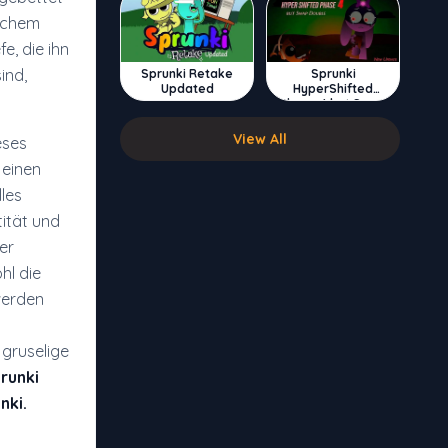
lichem
e, die ihn
ind,
Sprunki Retake
Sprunki
Updated
HyperShifted
Phase 4 but Swap
Double
View All
eses
 einen
lles
tität und
er
hl die
 werden
 gruselige
runki
nki.