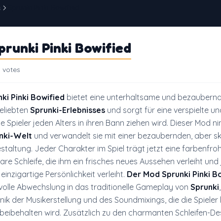
s
Sprunki Pinki Bowified
runki Pinki Bowified
 votes
ki Pinki Bowified
bietet eine unterhaltsame und bezaubern
eliebten
Sprunki-Erlebnisses
und sorgt für eine verspielte und
 Spieler jeden Alters in ihren Bann ziehen wird. Dieser Mod 
nki-Welt
und verwandelt sie mit einer bezaubernden, aber sk
staltung. Jeder Charakter im Spiel trägt jetzt eine farbenfroh
re Schleife, die ihm ein frisches neues Aussehen verleiht un
einzigartige Persönlichkeit verleiht.
Der Mod Sprunki Pinki B
izvolle Abwechslung in das traditionelle Gameplay von
Sprunki
ik der Musikerstellung und des Soundmixings, die die Spieler 
 beibehalten wird. Zusätzlich zu den charmanten Schleifen-De