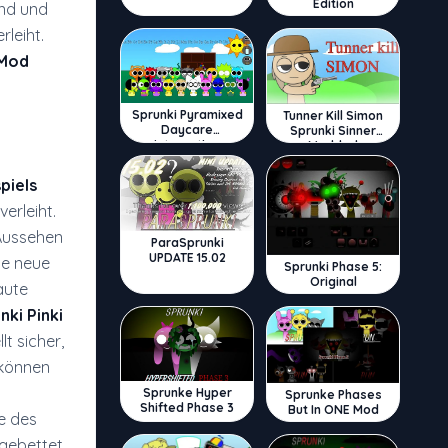
Edition
ind und
leiht.
 Mod
Sprunki Pyramixed
Tunner Kill Simon
Daycare
Sprunki Sinner
Interactive
Modded
piels
erleiht.
 Aussehen
ParaSprunki
UPDATE 15.02
ne neue
Sprunki Phase 5:
Original
aute
nki Pinki
lt sicher,
 können
Sprunke Hyper
Sprunke Phases
Shifted Phase 3
But In ONE Mod
fe des
ngebettet