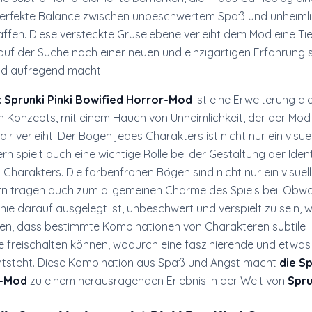
 perfekte Balance zwischen unbeschwertem Spaß und unheim
fen. Diese versteckte Gruselebene verleiht dem Mod eine Tief
e auf der Suche nach einer neuen und einzigartigen Erfahrung s
nd aufregend macht.
x Sprunki Pinki Bowified Horror-Mod
ist eine Erweiterung di
 Konzepts, mit einem Hauch von Unheimlichkeit, der der Mod
air verleiht. Der Bogen jedes Charakters ist nicht nur ein visue
n spielt auch eine wichtige Rolle bei der Gestaltung der Iden
Charakters. Die farbenfrohen Bögen sind nicht nur ein visuell
n tragen auch zum allgemeinen Charme des Spiels bei. Obwo
inie darauf ausgelegt ist, unbeschwert und verspielt zu sein,
ellen, dass bestimmte Kombinationen von Charakteren subtile
 freischalten können, wodurch eine faszinierende und etwas
tsteht. Diese Kombination aus Spaß und Angst macht
die Sp
d-Mod
zu einem herausragenden Erlebnis in der Welt von
Spru