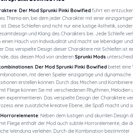
raktere
:
Der Mod Sprunki Pinki Bowified
führt ein entzücke
les Thema ein, bei dem jeder Charakter mit einer einzigartigen
st. Diese Schleifen sind nicht nur eine lustige Ästhetik, sonde
samtdesign und Klang des Charakters bei. Jede Schleife verl
einen Hauch von Individualität und macht sie lebendiger und
. Das verspielte Design dieser Charaktere mit Schleifen ist e
ale, das diesen Mod von anderen
Sprunki Mods
unterscheid
gkombinationen
:
Der Mod Sprunki Pinki Bowified
bietet eine 
mbinationen, mit denen Spieler einzigartige und dynamische
itionen erstellen können. Durch das Mischen und Kombiniere
mit Fliege können Sie mit verschiedenen Rhythmen, Melodien 
en experimentieren. Das verspielte Design der Charaktere ve
zess eine zusätzliche kreative Ebene, die Spaß macht und si
 Horrorelemente
: Neben dem lustigen und skurrilen Design d
it Fliege enthält der Mod auch subtile Horrorelemente, die d
liche Wendung verleihen. Durch die Kombination bestimmter