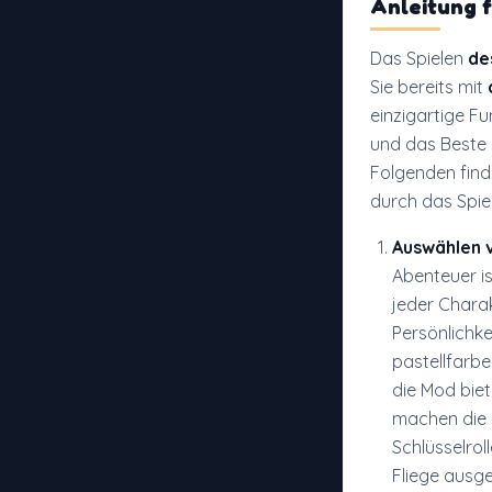
Anleitung 
Das Spielen
de
Sie bereits mit
einzigartige Fu
und das Beste
Folgenden finde
durch das Spiel 
Auswählen v
Abenteuer is
jeder Charak
Persönlichke
pastellfarbe
die Mod biet
machen die C
Schlüsselrol
Fliege ausge