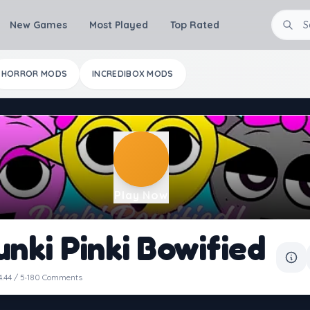
New Games
Most Played
Top Rated
HORROR MODS
INCREDIBOX MODS
Play Now
unki Pinki Bowified
·
4.44 / 5
180 Comments