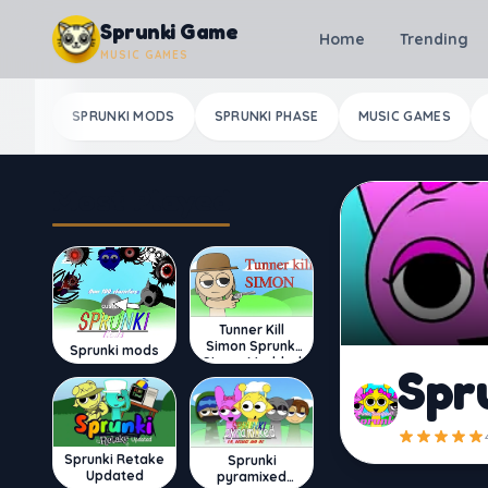
Skip to content
Sprunki Game
Home
Trending
MUSIC GAMES
SPRUNKI MODS
SPRUNKI PHASE
MUSIC GAMES
Most Played
Tunner Kill
Simon Sprunki
Sprunki mods
Sinner Modded
Spr
Sprunki Retake
Sprunki
Updated
pyramixed