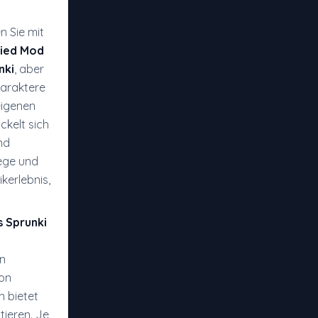
n Sie mit
fied Mod
nki
, aber
haraktere
eigenen
ckelt sich
nd
iege und
kerlebnis,
s Sprunki
in
von
n bietet
ieren. Je