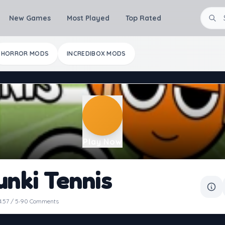
New Games
Most Played
Top Rated
HORROR MODS
INCREDIBOX MODS
Play Now
unki Tennis
·
4.57 / 5
90 Comments