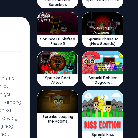
Sprunkies
Sprunke Bi-Shifted
Sprunki Phase 12
Phase 3
(New Sounds)
nnis na
Sprunke Beat
Sprunki Babies:
Attack
Daycare
, at
Interactive
g mga
at tamang
an sa
Sprunke Looping
ikaw ay
the Rooms
ay nag-
hat.
Sprunki Kiss