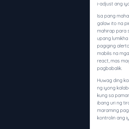
i-adjust ang iy
Isa pang mahal
galaw ito na p
mahirap para sa
upang lumikha 
pagiging alert
mabilis na mga
react, mas m
pagbabalik.
Huwag ding ka
ng iyong kalab
kung sa pamam
ibang uri ng t
maraming pagka
kontrolin ang 