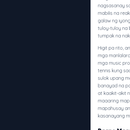
nagsasanay sa 
mabilis na re
galaw ng iyong
tuloy-tuloy na
tumpak na nak
Higit pa rito, 
mga manlalaro 
mga music prod
tennis kung sa
sulok upang m
banayad na pa
at kaakit-akit 
maaaring mapab
mapahusay ang
kasanayang ma