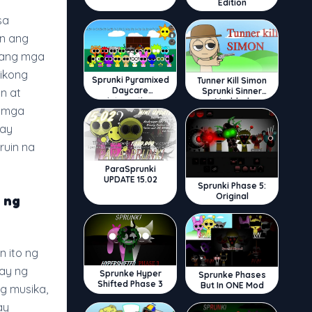
Edition
sa
in ang
ilang mga
ikong
Sprunki Pyramixed
Tunner Kill Simon
Daycare
Sprunki Sinner
n at
Interactive
Modded
a mga
 ay
ruin na
ParaSprunki
UPDATE 15.02
Sprunki Phase 5:
Original
 ng
n ito ng
ay ng
Sprunke Hyper
Sprunke Phases
Shifted Phase 3
But In ONE Mod
g musika,
ay