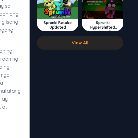
ay sa
laan ang
ng isang
Sprunki Retake
Sprunki
Updated
HyperShifted
angang
Phase 4 but Swap
Double
View All
gan ng
araan ng
d ng
 mga
ga
natatangi
o ay
, at