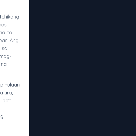
atehikong
mas
na ito
ban. Ang
s sa
 mag-
 na
ap hulaan
 tira,
iba’t
ng