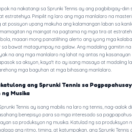
pok na nakatangi sa Sprunki Tennis ay ang pagbibigay-diin 
at estratehiya. Pinipilit ng laro ang mga manlalaro na master
ing at posisyon upang makuha ang kalamangan laban sa kan
amamagitan ng maingat na pagtama ng mga tira at estrateh
bola, maaari mong panatilihing alerto ang iyong mga kalaba
 sa bawat matagumpay na galaw. Ang madaling gamitin n
itiyak na ang mga manlalaro ng lahat ng antas ng kasanayan
asok sa aksyon, kaya't ito ay isang masaya at madaling la
parehong mga baguhan at mga bihasang manlalaro.
katulong ang Sprunki Tennis sa Pagpapahusay
 ng Musika
unki Tennis ay isang mabilis na laro ng tennis, nag-aalok di
naasahang benepisyo para sa mga interesado sa pagpapahus
nayan sa produksyon ng musika. Katulad ng sa produksyon n
laga ang ritmo, timing, at katumpakan, ang Sprunki Tennis 