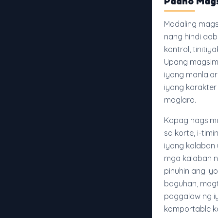
Paano Mags
Madaling mags
nang hindi aab
kontrol, tinit
Upang magsimul
iyong manlala
iyong karakter
maglaro.
Kapag nagsimul
sa korte, i-ti
iyong kalaban
mga kalaban n
pinuhin ang i
baguhan, magt
paggalaw ng iy
komportable k