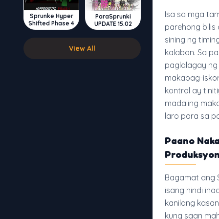
Isa sa mga tam
Sprunke Hyper
ParaSprunki
Shifted Phase 4
UPDATE 15.02
parehong bilis 
sining ng tim
View All
kalaban. Sa p
paglalagay ng 
makapag-iskor
kontrol ay tin
madaling makap
laro para sa 
Paano Naka
Produksyon
Bagamat ang Spr
isang hindi i
kanilang kasa
kung saan maha