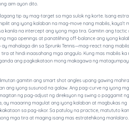
ong aim ayon dito.
agang tip ay mag-target sa mga sulok ng korte. Isang estr
inipilit ang iyong kalaban na mag-move nang mabilis, kaya’t 
 kanila na intercept ang iyong mga tira. Gamitin ang tactic 
ng mga openings at panatilihing off-balance ang iyong kala
o ay mahalaga din sa Sprunki Tennis—mag-react nang mabili
 tira at hindi inaasahang mga anggulo. Kung mas mabilis ka
aganda ang pagkakataon mong makagawa ng matagumpay
limutan gamitin ang smart shot angles upang gawing mahir
an ang iyong susunod na galaw. Ang pag-curve ng iyong mga
agitan ng pag-adjust ng direksyon ng swing o paggamit ng 
ira, ay maaaring magulat ang iyong kalaban at magbukas ng
kataon sa pag-iskor. Sa patuloy na practice, matututo ka
iyong mga tira at maging isang mas estratehikong manlalaro.