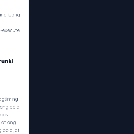
ang iyong
-execute
runki
-
agtiming
ang bola
 mas
a at ang
 bola, at