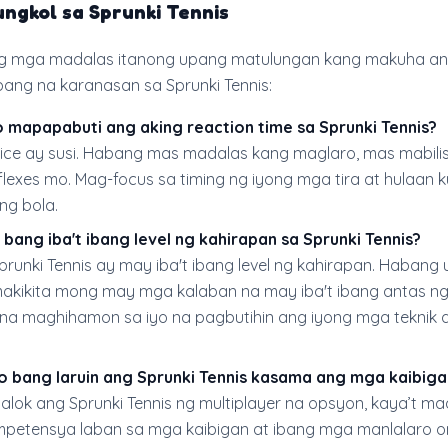
ngkol sa Sprunki Tennis
ang mga madalas itanong upang matulungan kang makuha an
ang na karanasan sa Sprunki Tennis:
 mapapabuti ang aking reaction time sa Sprunki Tennis?
tice ay susi. Habang mas madalas kang maglaro, mas mabili
flexes mo. Mag-focus sa timing ng iyong mga tira at hulaan 
ng bola.
bang iba't ibang level ng kahirapan sa Sprunki Tennis?
Sprunki Tennis ay may iba't ibang level ng kahirapan. Haban
 makikita mong may mga kalaban na may iba't ibang antas n
na maghihamon sa iyo na pagbutihin ang iyong mga teknik 
o bang laruin ang Sprunki Tennis kasama ang mga kaibiga
alok ang Sprunki Tennis ng multiplayer na opsyon, kaya’t ma
etensya laban sa mga kaibigan at ibang mga manlalaro on