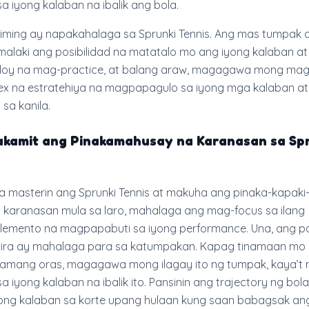
a iyong kalaban na ibalik ang bola.
iming ay napakahalaga sa Sprunki Tennis. Ang mas tumpak 
malaki ang posibilidad na matatalo mo ang iyong kalaban at
loy na mag-practice, at balang araw, magagawa mong mag
x na estratehiya na magpapagulo sa iyong mga kalaban at
sa kanila.
kamit ang Pinakamahusay na Karanasan sa Sp
 masterin ang Sprunki Tennis at makuha ang pinaka-kapaki
 karanasan mula sa laro, mahalaga ang mag-focus sa ilang
lemento na magpapabuti sa iyong performance. Una, ang p
tira ay mahalaga para sa katumpakan. Kapag tinamaan mo 
tamang oras, magagawa mong ilagay ito ng tumpak, kaya’t
 iyong kalaban na ibalik ito. Pansinin ang trajectory ng bol
ong kalaban sa korte upang hulaan kung saan babagsak ang