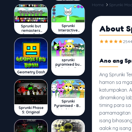
DELUXE
Home
Sprunki Mo
Sprunki
About S
Sprunki but
Interactive
remasters
Wenda
Cancelled
2544
Ano ang Sp
sprunki
pyramixed but
broker is alive
Geometry Dash
Ang Sprunki Ten
hamon sa mga m
katumpakan. An
dinamikong lab
Sprunki
timing para sa
Pyramixed - But
Sprunki Phase
Upin & Ipin oc
5: Original
pamamagitan n
isang bihasang
aalok ng isan