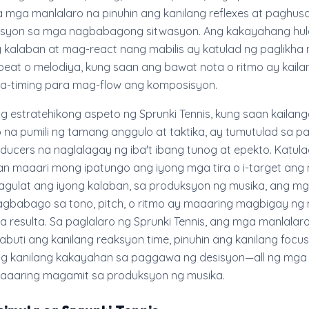
mga manlalaro na pinuhin ang kanilang reflexes at paghus
aksyon sa mga nagbabagong sitwasyon. Ang kakayahang hu
 kalaban at mag-react nang mabilis ay katulad ng paglikha 
 beat o melodiya, kung saan ang bawat nota o ritmo ay kail
a-timing para mag-flow ang komposisyon.
ang estratehikong aspeto ng Sprunki Tennis, kung saan kailan
na pumili ng tamang anggulo at taktika, ay tumutulad sa p
ucers na naglalagay ng iba't ibang tunog at epekto. Katula
an maaari mong ipatungo ang iyong mga tira o i-target ang
agulat ang iyong kalaban, sa produksyon ng musika, ang m
gbabago sa tono, pitch, o ritmo ay maaaring magbigay ng 
na resulta. Sa paglalaro ng Sprunki Tennis, ang mga manlalar
uti ang kanilang reaksyon time, pinuhin ang kanilang focus
 kanilang kakayahan sa paggawa ng desisyon—all ng mga
aaring magamit sa produksyon ng musika.