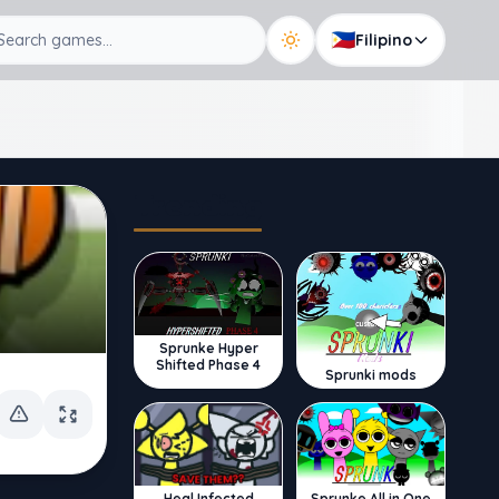
🇵🇭
Filipino
Trending
Sprunke Hyper
Shifted Phase 4
Sprunki mods
Sprunke All in One
Heal Infected