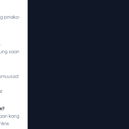
g pinaka-
s
kung saan
g umuusad
g
at
n?
aari kang
line.