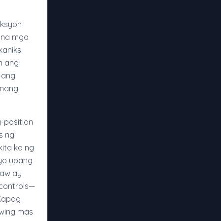
aksyon
n na mga
kaniks.
in ang
 ang
 nang
-position
s ng
ita ka ng
iyo upang
kaw ay
controls—
 Kapag
awing mas