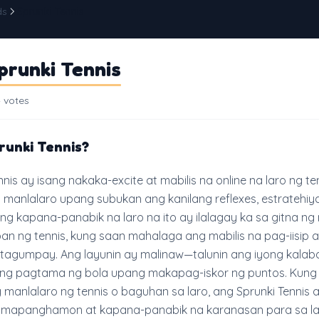
ds
Sprunki Tennis
prunki Tennis
 votes
runki Tennis?
nis ay isang nakaka-excite at mabilis na online na laro ng te
anlalaro upang subukan ang kanilang reflexes, estratehiya
g kapana-panabik na laro na ito ay ilalagay ka sa gitna n
an ng tennis, kung saan mahalaga ang mabilis na pag-iisip 
 tagumpay. Ang layunin ay malinaw—talunin ang iyong kalab
g pagtama ng bola upang makapag-iskor ng puntos. Kung 
 manlalaro ng tennis o baguhan sa laro, ang Sprunki Tennis 
g mapanghamon at kapana-panabik na karanasan para sa la