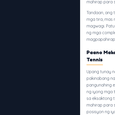
mahirap para s
Tandaan, ang t
mga tira, mas 
magwagi. Patu
ng mga comple
magpapahirap 
Paano Maka
Tennis
Upang tunay na
pakinabang na
pangunahing e
ng iyong mga 
sa eksaktong 
mahirap para sa
posisyon ng iy