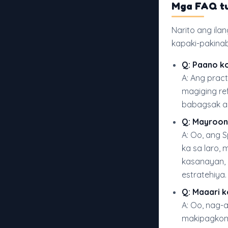
Mga FAQ tu
Narito ang il
kapaki-pakinab
Q: Paano ko
A: Ang prac
magiging re
babagsak a
Q: Mayroon 
A: Oo, ang 
ka sa laro,
kasanayan, 
estratehiya.
Q: Maaari k
A: Oo, nag-a
makipagkomp