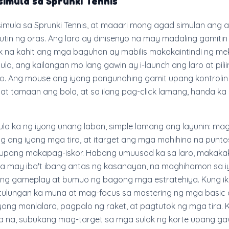
imula sa Sprunki Tennis
imula sa Sprunki Tennis, at maaari mong agad simulan ang 
utin ng oras. Ang laro ay dinisenyo na may madaling gamiti
iyak na kahit ang mga baguhan ay mabilis makakaintindi ng me
a, ang kailangan mo lang gawin ay i-launch ang laro at pili
ro. Ang mouse ang iyong pangunahing gamit upang kontrolin
 at tamaan ang bola, at sa ilang pag-click lamang, handa ka
a ka ng iyong unang laban, simple lamang ang layunin: mag
ming ang iyong mga tira, at itarget ang mga mahihina na punto
 upang makapag-iskor. Habang umuusad ka sa laro, makakak
a may iba't ibang antas ng kasanayan, na maghihamon sa 
yong gameplay at bumuo ng bagong mga estratehiya. Kung i
ulungan ka muna at mag-focus sa mastering ng mga basic 
ong manlalaro, pagpalo ng raket, at pagtutok ng mga tira.
a na, subukang mag-target sa mga sulok ng korte upang g