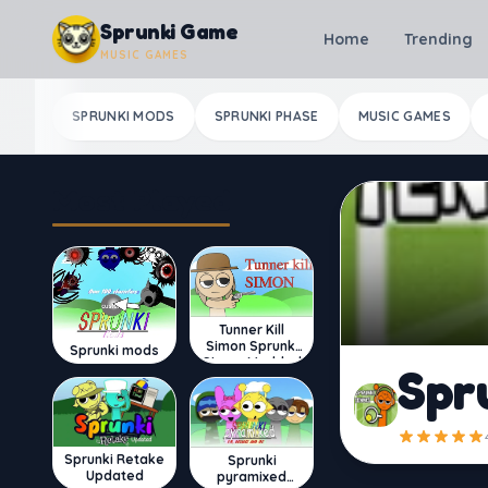
Skip to content
Sprunki Game
Home
Trending
MUSIC GAMES
SPRUNKI MODS
SPRUNKI PHASE
MUSIC GAMES
Most Played
Tunner Kill
Simon Sprunki
Sprunki mods
Sinner Modded
Spr
Sprunki Retake
Sprunki
Updated
pyramixed