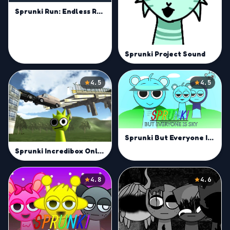
Sprunki Run: Endless Racing
Sprunki Project Sound
4.5
4.5
Sprunki But Everyone Is Sky
Sprunki Incredibox Only Up
4.8
4.6