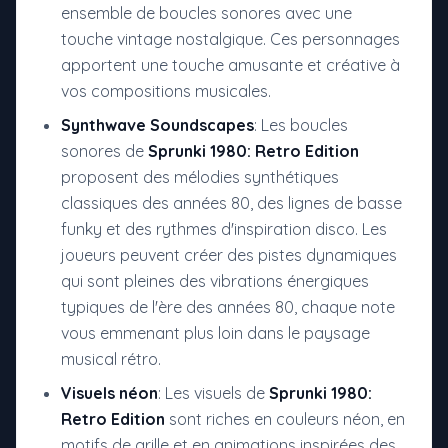
ensemble de boucles sonores avec une
touche vintage nostalgique. Ces personnages
apportent une touche amusante et créative à
vos compositions musicales.
Synthwave Soundscapes
: Les boucles
sonores de
Sprunki 1980: Retro Edition
proposent des mélodies synthétiques
classiques des années 80, des lignes de basse
funky et des rythmes d'inspiration disco. Les
joueurs peuvent créer des pistes dynamiques
qui sont pleines des vibrations énergiques
typiques de l'ère des années 80, chaque note
vous emmenant plus loin dans le paysage
musical rétro.
Visuels néon
: Les visuels de
Sprunki 1980:
Retro Edition
sont riches en couleurs néon, en
motifs de grille et en animations inspirées des