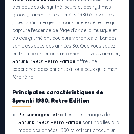
des boucles de synthétiseurs et des rythmes
groovy, ramenant les années 1980 à la vie. Les
joueurs s'immergeront dans une expérience qui
capture l'essence de l'âge d'or de la musique et
du design, mêlant couleurs vibrantes et bandes-
son classiques des années 80. Que vous soyez
en train de créer ou simplement de vous amuser,
Sprunki 1980: Retro Edition
offre une
expérience passionnante à tous ceux qui aiment
l'ère rétro.
Principales caractéristiques de
Sprunki 1980: Retro Edition
Personnages rétro
: Les personnages de
Sprunki 1980: Retro Edition
sont habillés à la
mode des années 1980 et offrent chacun un