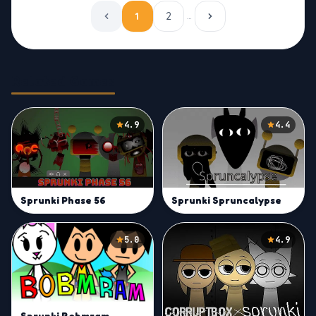
1
2
…
Related Games
4.9
4.4
Sprunki Phase 56
Sprunki Spruncalypse
5.0
4.9
Sprunki Bobmram