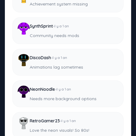
Achievement system missing
·
SynthSprint
il y a 1 an
Community needs mods
·
DiscoDash
il y a 1 an
Animations lag sometimes
·
NeonNoodle
il y a 1 an
Needs more background options
·
RetroGamer23
il y a 1 an
Love the neon visuals! So 80s!