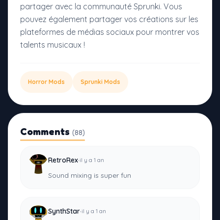
partager avec la communauté Sprunki. Vous
pouvez également partager vos créations sur les
plateformes de médias sociaux pour montrer vos
talents musicaux !
Horror Mods
Sprunki Mods
Comments
(88)
·
RetroRex
il y a 1 an
Sound mixing is super fun
·
SynthStar
il y a 1 an