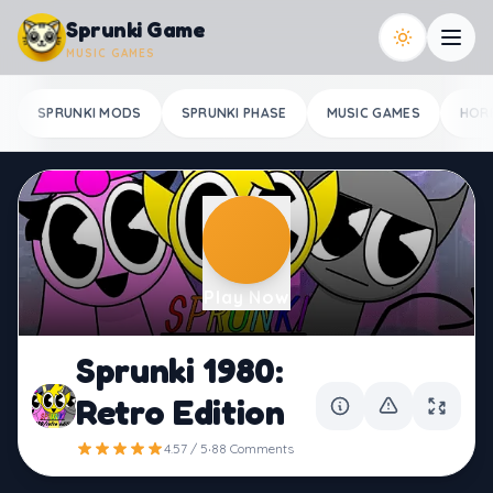
Skip to content
Sprunki Game
MUSIC GAMES
SPRUNKI MODS
SPRUNKI PHASE
MUSIC GAMES
HOR
Play Now
Sprunki 1980:
Retro Edition
·
4.57 / 5
88 Comments