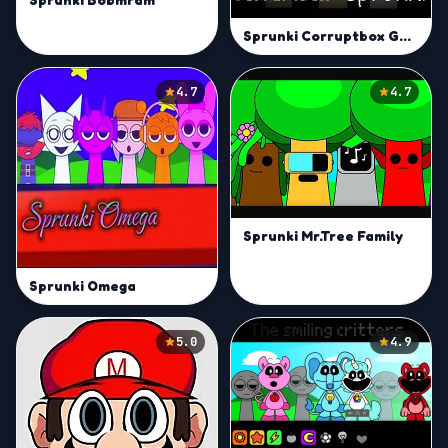
Sprunki Corruptbox Goreless
4.7
4.7
Sprunki Mr.Tree Family
Sprunki Omega
5.0
4.9