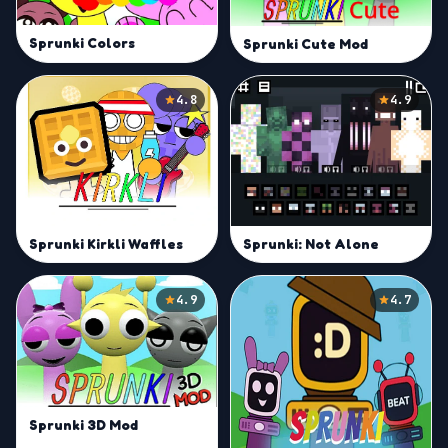
Sprunki Colors
Sprunki Cute Mod
4.8
4.9
Sprunki Kirkli Waffles
Sprunki: Not Alone
4.9
4.7
Sprunki 3D Mod