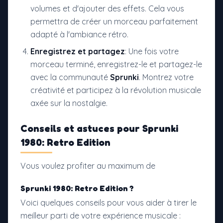
volumes et d'ajouter des effets. Cela vous
permettra de créer un morceau parfaitement
adapté à l'ambiance rétro.
Enregistrez et partagez
: Une fois votre
morceau terminé, enregistrez-le et partagez-le
avec la communauté
Sprunki
. Montrez votre
créativité et participez à la révolution musicale
axée sur la nostalgie.
Conseils et astuces pour
Sprunki
1980: Retro Edition
Vous voulez profiter au maximum de
Sprunki 1980: Retro Edition ?
Voici quelques conseils pour vous aider à tirer le
meilleur parti de votre expérience musicale :