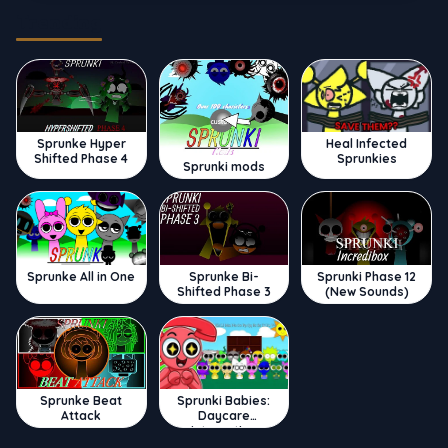
Trending
Sprunke Hyper
Heal Infected
Shifted Phase 4
Sprunkies
Sprunki mods
Sprunke All in One
Sprunke Bi-
Sprunki Phase 12
Shifted Phase 3
(New Sounds)
Sprunke Beat
Sprunki Babies:
Attack
Daycare
Interactive