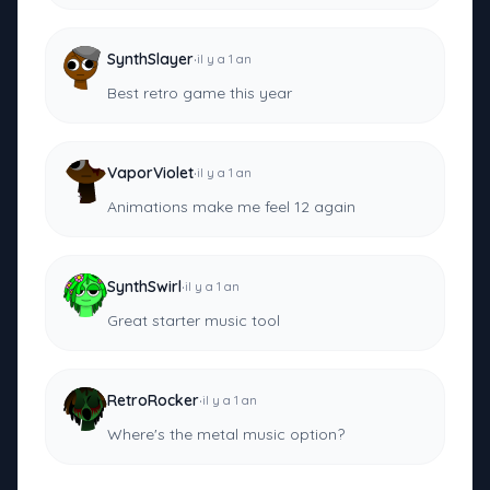
·
SynthSlayer
il y a 1 an
Best retro game this year
·
VaporViolet
il y a 1 an
Animations make me feel 12 again
·
SynthSwirl
il y a 1 an
Great starter music tool
·
RetroRocker
il y a 1 an
Where's the metal music option?