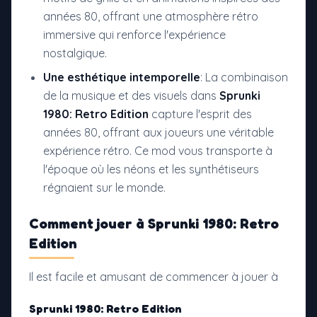
années 80, offrant une atmosphère rétro
immersive qui renforce l'expérience
nostalgique.
Une esthétique intemporelle
: La combinaison
de la musique et des visuels dans
Sprunki
1980: Retro Edition
capture l'esprit des
années 80, offrant aux joueurs une véritable
expérience rétro. Ce mod vous transporte à
l'époque où les néons et les synthétiseurs
régnaient sur le monde.
Comment jouer à
Sprunki 1980: Retro
Edition
Il est facile et amusant de commencer à jouer à
Sprunki 1980: Retro Edition