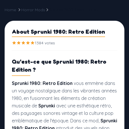
Home
Horror Mods
Sprunki 1980: Retro Edition
About Sprunki 1980: Retro Edition
1384 votes
Qu'est-ce que
Sprunki 1980: Retro
Edition ?
Sprunki 1980: Retro Edition
vous emmène dans
un voyage nostalgique dans les vibrantes années
1980, en fusionnant les éléments de création
musicale de
Sprunki
avec une esthétique rétro,
des paysages sonores vintage et la culture pop
emblématique de l'époque. Dans ce mod,
Sprunki
1980: Retro Edition
introduit des visuels néon,