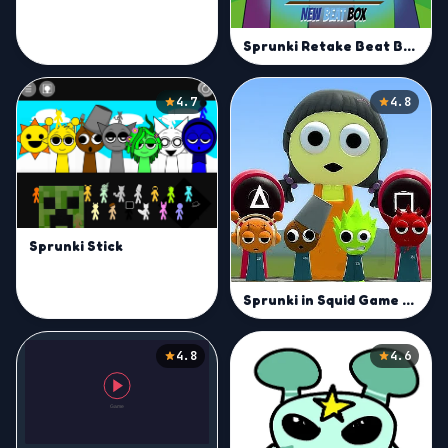
Sprunki Retake Beat Box
4.7
4.8
Sprunki Stick
Sprunki in Squid Game Chamber
4.8
4.6