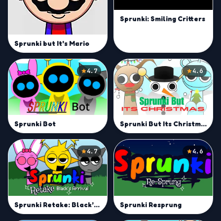
Sprunki: Smiling Critters
Sprunki but It's Mario
4.7
4.6
Sprunki But Its Christmas
Sprunki Bot
4.7
4.6
Sprunki Resprung
Sprunki Retake: Black’s Arrival