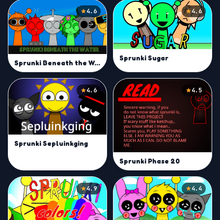
4.6
4.6
Sprunki Sugar
Sprunki Beneath the Water
4.6
4.5
Sprunki Sepluinkging
Sprunki Phase 20
4.9
4.4