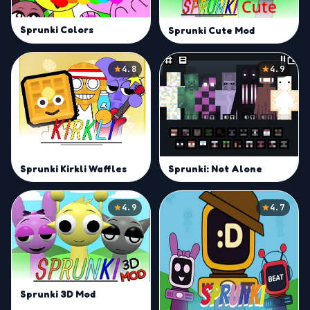
Sprunki Colors
Sprunki Cute Mod
4.8
4.9
Sprunki Kirkli Waffles
Sprunki: Not Alone
4.9
4.7
Sprunki 3D Mod