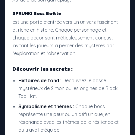
SPRUNKI Boss Battle
est une porte d'entrée vers un univers fascinant
et riche en histoire. Chaque personnage et
chaque décor sont méticuleusement conçus,
invitant les joueurs à percer des mystères par
l'exploration et l'observation.
Découvrir les secrets :
Histoires de fond :
Découvrez le passé
mystérieux de Simon ou les origines de Black
Top Hat.
Symbolisme et thèmes :
Chaque boss
représente une peur ou un défi unique, en
résonance avec les thèmes de la résilience et
du travail d'équipe.