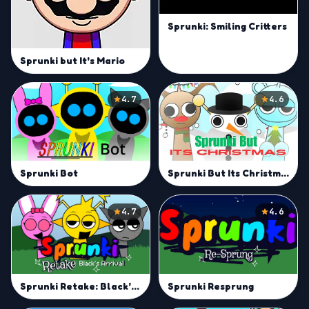
Sprunki: Smiling Critters
Sprunki but It's Mario
4.7
4.6
Sprunki But Its Christmas
Sprunki Bot
4.7
4.6
Sprunki Resprung
Sprunki Retake: Black’s Arrival