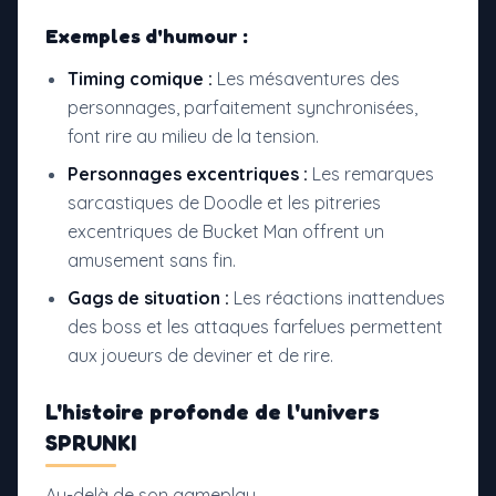
Exemples d'humour :
Timing comique :
Les mésaventures des
personnages, parfaitement synchronisées,
font rire au milieu de la tension.
Personnages excentriques :
Les remarques
sarcastiques de Doodle et les pitreries
excentriques de Bucket Man offrent un
amusement sans fin.
Gags de situation :
Les réactions inattendues
des boss et les attaques farfelues permettent
aux joueurs de deviner et de rire.
L'histoire profonde de l'univers
SPRUNKI
Au-delà de son gameplay,