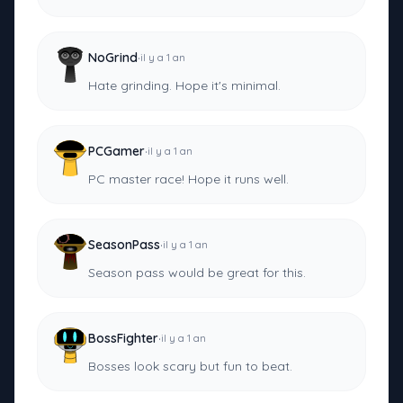
·
NoGrind
il y a 1 an
Hate grinding. Hope it's minimal.
·
PCGamer
il y a 1 an
PC master race! Hope it runs well.
·
SeasonPass
il y a 1 an
Season pass would be great for this.
·
BossFighter
il y a 1 an
Bosses look scary but fun to beat.