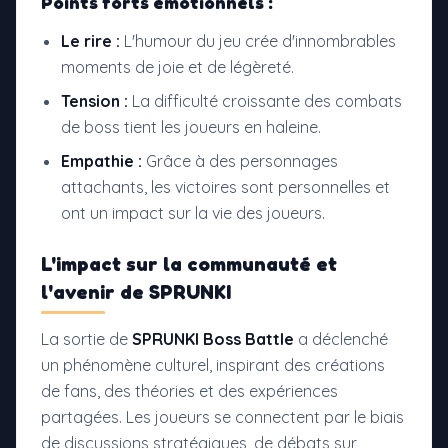
Points forts émotionnels :
Le rire :
L'humour du jeu crée d'innombrables
moments de joie et de légèreté.
Tension :
La difficulté croissante des combats
de boss tient les joueurs en haleine.
Empathie :
Grâce à des personnages
attachants, les victoires sont personnelles et
ont un impact sur la vie des joueurs.
L'impact sur la communauté et
l'avenir de
SPRUNKI
La sortie de
SPRUNKI Boss Battle
a déclenché
un phénomène culturel, inspirant des créations
de fans, des théories et des expériences
partagées. Les joueurs se connectent par le biais
de discussions stratégiques, de débats sur