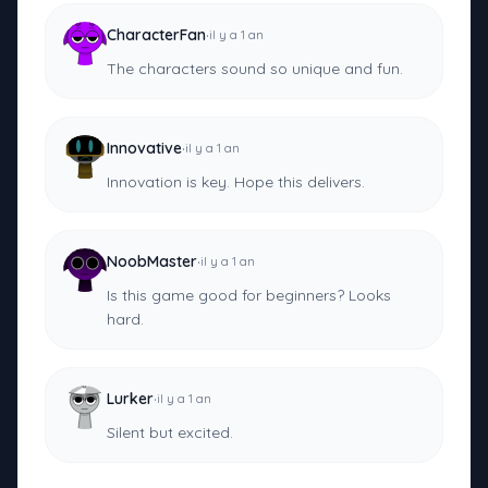
·
CharacterFan
il y a 1 an
The characters sound so unique and fun.
·
Innovative
il y a 1 an
Innovation is key. Hope this delivers.
·
NoobMaster
il y a 1 an
Is this game good for beginners? Looks
hard.
·
Lurker
il y a 1 an
Silent but excited.