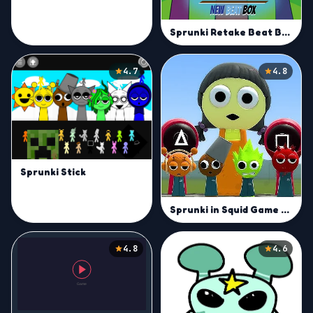
Sprunki Retake Beat Box
4.7
4.8
Sprunki Stick
Sprunki in Squid Game Chamber
4.8
4.6