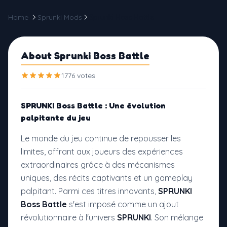
Home
Sprunki Mods
Sprunki Boss Battle
About Sprunki Boss Battle
1776 votes
SPRUNKI Boss Battle : Une évolution
palpitante du jeu
Le monde du jeu continue de repousser les
limites, offrant aux joueurs des expériences
extraordinaires grâce à des mécanismes
uniques, des récits captivants et un gameplay
palpitant. Parmi ces titres innovants,
SPRUNKI
Boss Battle
s'est imposé comme un ajout
révolutionnaire à l'univers
SPRUNKI
. Son mélange