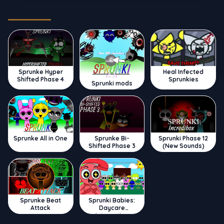
Trending
Sprunke Hyper
Heal Infected
Shifted Phase 4
Sprunkies
Sprunki mods
Sprunke All in One
Sprunke Bi-
Sprunki Phase 12
Shifted Phase 3
(New Sounds)
Sprunke Beat
Sprunki Babies:
Attack
Daycare
Interactive