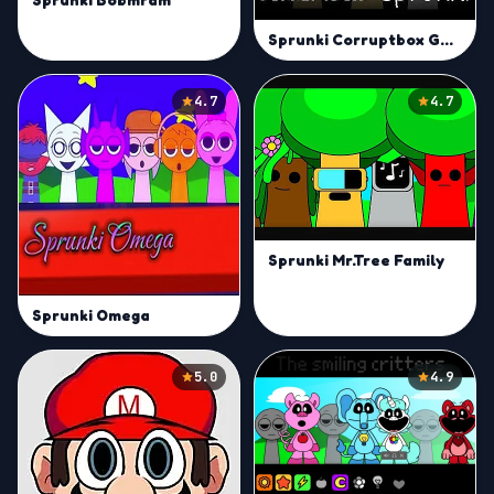
Sprunki Corruptbox Goreless
4.7
4.7
Sprunki Mr.Tree Family
Sprunki Omega
5.0
4.9