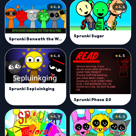
4.6
4.6
Sprunki Sugar
Sprunki Beneath the Water
4.6
4.5
Sprunki Sepluinkging
Sprunki Phase 20
4.9
4.4