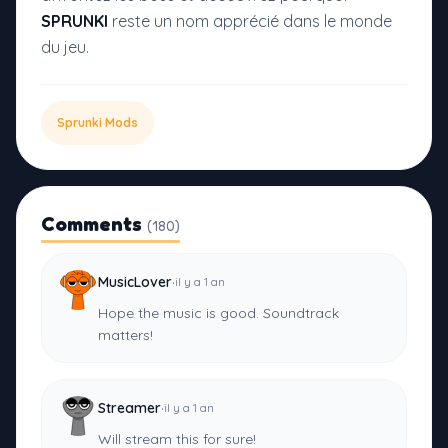
SPRUNKI
reste un nom apprécié dans le monde
du jeu.
Sprunki Mods
Comments
(180)
·
MusicLover
il y a 1 an
Hope the music is good. Soundtrack
matters!
·
Streamer
il y a 1 an
Will stream this for sure!