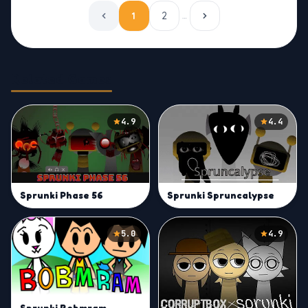
1
2
…
Related Games
4.9
4.4
Sprunki Phase 56
Sprunki Spruncalypse
5.0
4.9
Sprunki Bobmram