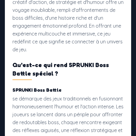
créatif d'action, de stratégie et d'humour offre un
voyage inoubliable, rempli d'affrontements de
boss difficiles, d'une histoire riche et d'un
engagement émotionnel profond. En offrant une
expérience multicouche et immersive, ce jeu
redéfinit ce que signifie se connecter à un univers
de jeu.
Qu'est-ce qui rend
SPRUNKI Boss
Battle
spécial ?
SPRUNKI Boss Battle
se démarque des jeux traditionnels en fusionnant
harmonieusement l'humour et l'action intense. Les
joueurs se lancent dans un périple pour affronter
de redoutables boss, chaque rencontre exigeant
des réflexes aiguisés, une réflexion stratégique et