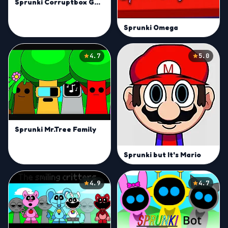
Sprunki Corruptbox Goreless
Sprunki Omega
4.7
5.0
Sprunki Mr.Tree Family
Sprunki but It's Mario
4.9
4.7