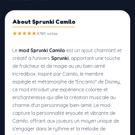
About Sprunki Camilo
4785 votes
Le
mod Sprunki Camilo
est un ajout charmant et
créatif à l'univers
Sprunki
, apportant une touche
de fraîcheur et de magie au jeu bien-aimé
Incredibox. Inspiré par Camilo, le membre
espiègle et métamorphe de *Encanto* de Disney,
ce mod introduit une expérience colorée et
enchanteresse qui allie la création musicale au
charme d'un personnage bien-aimé. Le mod
capture la personnalité enjouée et vibrante de
Camilo, offrant aux joueurs un moyen unique de
s'engager dans le rythme et la mélodie de