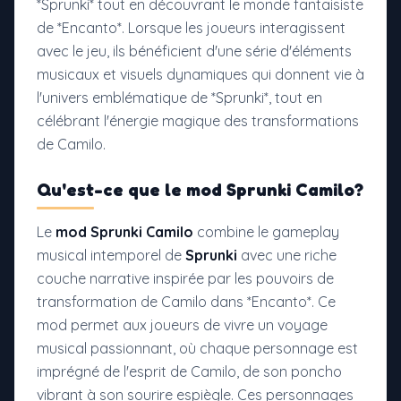
*Sprunki* tout en découvrant le monde fantaisiste
de *Encanto*. Lorsque les joueurs interagissent
avec le jeu, ils bénéficient d'une série d'éléments
musicaux et visuels dynamiques qui donnent vie à
l'univers emblématique de *Sprunki*, tout en
célébrant l'énergie magique des transformations
de Camilo.
Qu'est-ce que le
mod Sprunki Camilo
?
Le
mod Sprunki Camilo
combine le gameplay
musical intemporel de
Sprunki
avec une riche
couche narrative inspirée par les pouvoirs de
transformation de Camilo dans *Encanto*. Ce
mod permet aux joueurs de vivre un voyage
musical passionnant, où chaque personnage est
imprégné de l'esprit de Camilo, de son poncho
vibrant à son sourire espiègle. Ces personnages