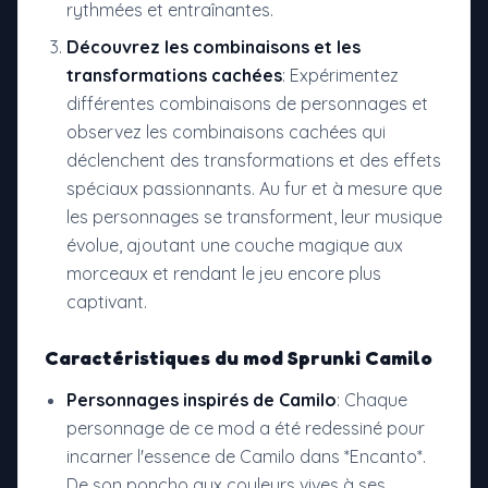
rythmées et entraînantes.
Découvrez les combinaisons et les
transformations cachées
: Expérimentez
différentes combinaisons de personnages et
observez les combinaisons cachées qui
déclenchent des transformations et des effets
spéciaux passionnants. Au fur et à mesure que
les personnages se transforment, leur musique
évolue, ajoutant une couche magique aux
morceaux et rendant le jeu encore plus
captivant.
Caractéristiques du
mod Sprunki Camilo
Personnages inspirés de Camilo
: Chaque
personnage de ce mod a été redessiné pour
incarner l'essence de Camilo dans *Encanto*.
De son poncho aux couleurs vives à ses