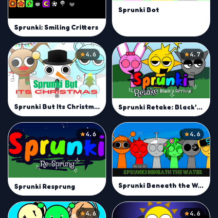
Sprunki Bot
Sprunki: Smiling Critters
4.6
4.7
Sprunki But Its Christmas
Sprunki Retake: Black’s Arrival
4.6
4.6
Sprunki Beneath the Water
Sprunki Resprung
4.6
4.6