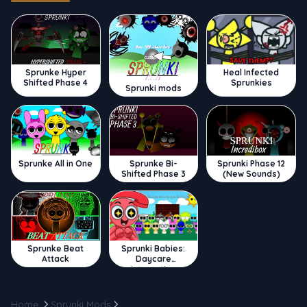
Sprunke Hyper
Heal Infected
Shifted Phase 4
Sprunkies
Sprunki mods
Sprunke All in One
Sprunke Bi-
Sprunki Phase 12
Shifted Phase 3
(New Sounds)
Sprunke Beat
Sprunki Babies:
Attack
Daycare
Interactive
Home
Sprunki Mods
Sprunki Camilo