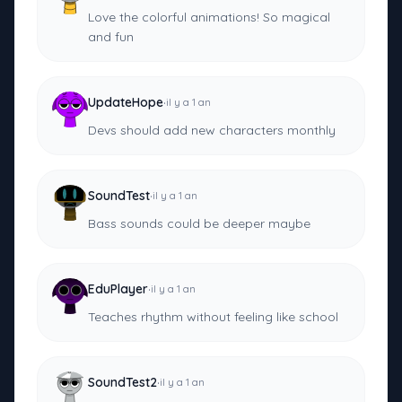
Love the colorful animations! So magical
and fun
·
UpdateHope
il y a 1 an
Devs should add new characters monthly
·
SoundTest
il y a 1 an
Bass sounds could be deeper maybe
·
EduPlayer
il y a 1 an
Teaches rhythm without feeling like school
·
SoundTest2
il y a 1 an