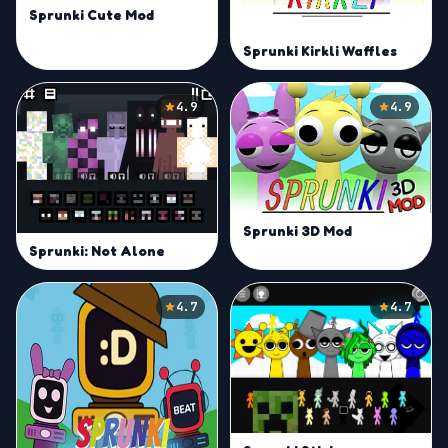
Sprunki Cute Mod
Sprunki Kirkli Waffles
4.9
4.9
Sprunki 3D Mod
Sprunki: Not Alone
4.7
4.7