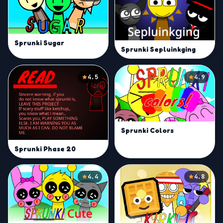
Sprunki Sugar
Sprunki Sepluinkging
4.5
4.9
Sprunki Colors
Sprunki Phase 20
4.4
4.8