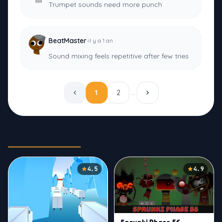
Trumpet sounds need more punch
·
BeatMaster
il y a 1 an
Sound mixing feels repetitive after few tries
1
2
…
Related Games
4.5
4.9
Sprunki Phase 56