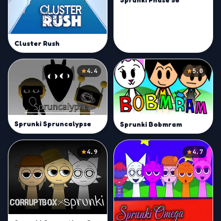
Cluster Rush
4.4
5.0
Sprunki Spruncalypse
Sprunki Bobmram
4.9
4.7