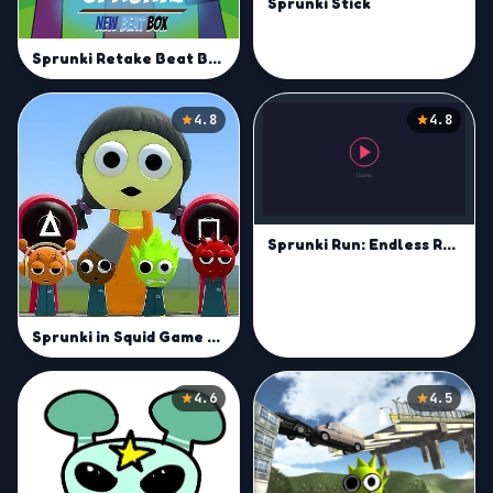
Sprunki Stick
Sprunki Retake Beat Box
4.8
4.8
Sprunki Run: Endless Racing
Sprunki in Squid Game Chamber
4.6
4.5