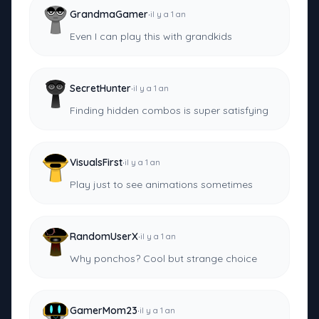
·
GrandmaGamer
il y a 1 an
Even I can play this with grandkids
·
SecretHunter
il y a 1 an
Finding hidden combos is super satisfying
·
VisualsFirst
il y a 1 an
Play just to see animations sometimes
·
RandomUserX
il y a 1 an
Why ponchos? Cool but strange choice
·
GamerMom23
il y a 1 an