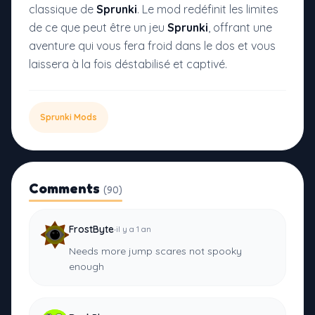
classique de
Sprunki
. Le mod redéfinit les limites
de ce que peut être un jeu
Sprunki
, offrant une
aventure qui vous fera froid dans le dos et vous
laissera à la fois déstabilisé et captivé.
Sprunki Mods
Comments
(90)
·
FrostByte
il y a 1 an
Needs more jump scares not spooky
enough