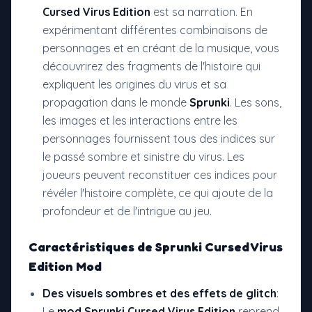
Cursed Virus Edition
est sa narration. En
expérimentant différentes combinaisons de
personnages et en créant de la musique, vous
découvrirez des fragments de l'histoire qui
expliquent les origines du virus et sa
propagation dans le monde
Sprunki
. Les sons,
les images et les interactions entre les
personnages fournissent tous des indices sur
le passé sombre et sinistre du virus. Les
joueurs peuvent reconstituer ces indices pour
révéler l'histoire complète, ce qui ajoute de la
profondeur et de l'intrigue au jeu.
Caractéristiques de
Sprunki Cursed Virus
Edition Mod
Des visuels sombres et des effets de glitch
:
Le
mod Sprunki Cursed Virus Edition
reprend