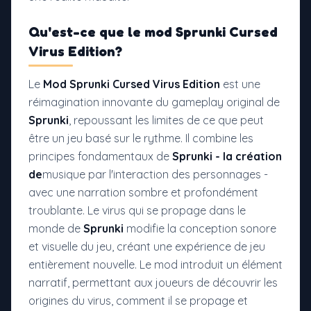
Qu'est-ce que le
mod Sprunki Cursed
Virus Edition
?
Le
Mod Sprunki Cursed Virus Edition
est une
réimagination innovante du gameplay original de
Sprunki
, repoussant les limites de ce que peut
être un jeu basé sur le rythme. Il combine les
principes fondamentaux de
Sprunki - la création
de
musique par l'interaction des personnages -
avec une narration sombre et profondément
troublante. Le virus qui se propage dans le
monde de
Sprunki
modifie la conception sonore
et visuelle du jeu, créant une expérience de jeu
entièrement nouvelle. Le mod introduit un élément
narratif, permettant aux joueurs de découvrir les
origines du virus, comment il se propage et