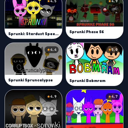
4.5
4.9
Sprunki Phase 56
Sprunki: Stardust Speedway | Play Incredibox Sprunki Game Online
4.4
5.0
Sprunki Spruncalypse
Sprunki Bobmram
4.9
4.7