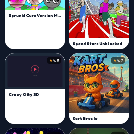
Sprunki Cure Version Mod
Speed Stars Unblocked
4.8
4.7
Crazy Kitty 3D
Kart Bros Io