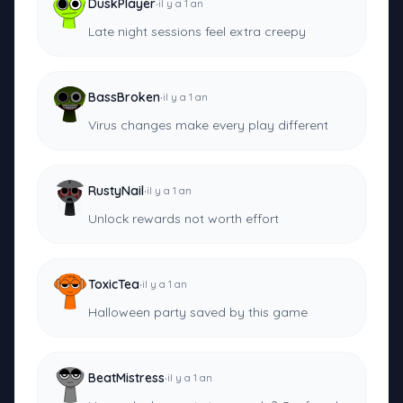
·
DuskPlayer
il y a 1 an
Late night sessions feel extra creepy
·
BassBroken
il y a 1 an
Virus changes make every play different
·
RustyNail
il y a 1 an
Unlock rewards not worth effort
·
ToxicTea
il y a 1 an
Halloween party saved by this game
·
BeatMistress
il y a 1 an