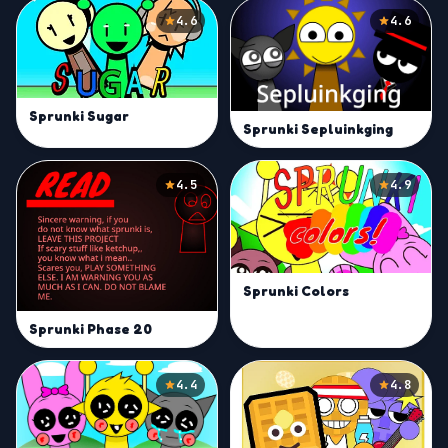
4.6
4.6
Sprunki Sugar
Sprunki Sepluinkging
4.5
4.9
Sprunki Colors
Sprunki Phase 20
4.4
4.8