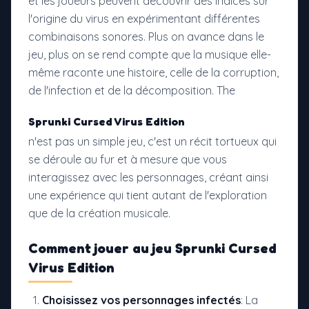
et les joueurs peuvent découvrir des indices sur
l'origine du virus en expérimentant différentes
combinaisons sonores. Plus on avance dans le
jeu, plus on se rend compte que la musique elle-
même raconte une histoire, celle de la corruption,
de l'infection et de la décomposition. The
Sprunki Cursed Virus Edition
n'est pas un simple jeu, c'est un récit tortueux qui
se déroule au fur et à mesure que vous
interagissez avec les personnages, créant ainsi
une expérience qui tient autant de l'exploration
que de la création musicale.
Comment jouer au
jeu Sprunki Cursed
Virus Edition
Choisissez vos personnages infectés
: La