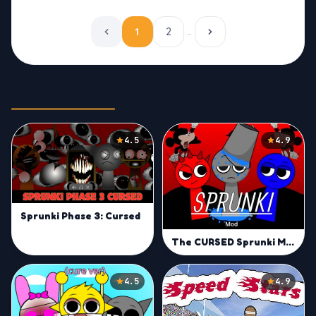
1
2
…
Related Games
4.5
4.9
Sprunki Phase 3: Cursed
The CURSED Sprunki Mod
4.5
4.9