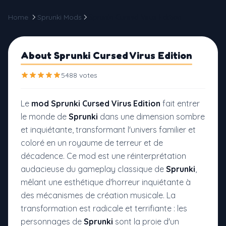
Home
Sprunki Mods
Sprunki Cursed Virus Edition
About Sprunki Cursed Virus Edition
5488 votes
Le
mod Sprunki Cursed Virus Edition
fait entrer
le monde de
Sprunki
dans une dimension sombre
et inquiétante, transformant l'univers familier et
coloré en un royaume de terreur et de
décadence. Ce mod est une réinterprétation
audacieuse du gameplay classique de
Sprunki
,
mêlant une esthétique d'horreur inquiétante à
des mécanismes de création musicale. La
transformation est radicale et terrifiante : les
personnages de
Sprunki
sont la proie d'un