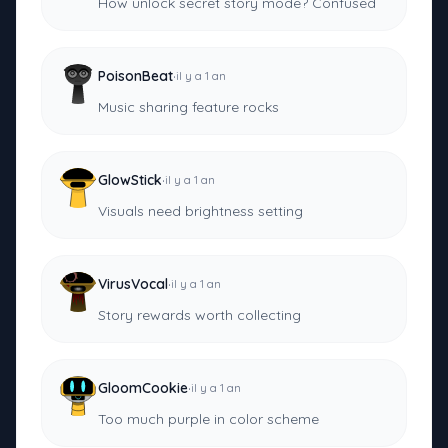
How unlock secret story mode? Confused
·
PoisonBeat
il y a 1 an
Music sharing feature rocks
·
GlowStick
il y a 1 an
Visuals need brightness setting
·
VirusVocal
il y a 1 an
Story rewards worth collecting
·
GloomCookie
il y a 1 an
Too much purple in color scheme