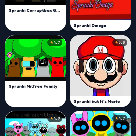
Sprunki Corruptbox Goreless
Sprunki Omega
4.7
5.0
Sprunki Mr.Tree Family
Sprunki but It's Mario
4.9
4.7