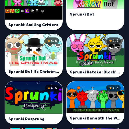
Sprunki Bot
Sprunki: Smiling Critters
4.6
4.7
Sprunki But Its Christmas
Sprunki Retake: Black’s Arrival
4.6
4.6
Sprunki Beneath the Water
Sprunki Resprung