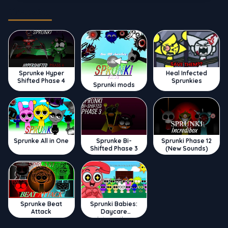
Trending
Sprunke Hyper
Heal Infected
Shifted Phase 4
Sprunkies
Sprunki mods
Sprunke All in One
Sprunke Bi-
Sprunki Phase 12
Shifted Phase 3
(New Sounds)
Sprunke Beat
Sprunki Babies:
Attack
Daycare
Interactive