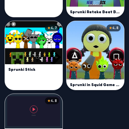
Sprunki Retake Beat Box
4.7
4.8
Sprunki Stick
Sprunki in Squid Game Chamber
4.8