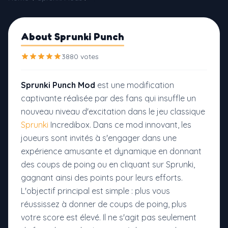
About Sprunki Punch
3880 votes
Sprunki Punch Mod
est une modification
captivante réalisée par des fans qui insuffle un
nouveau niveau d'excitation dans le jeu classique
Sprunki
Incredibox. Dans ce mod innovant, les
joueurs sont invités à s'engager dans une
expérience amusante et dynamique en donnant
des coups de poing ou en cliquant sur Sprunki,
gagnant ainsi des points pour leurs efforts.
L'objectif principal est simple : plus vous
réussissez à donner de coups de poing, plus
votre score est élevé. Il ne s'agit pas seulement