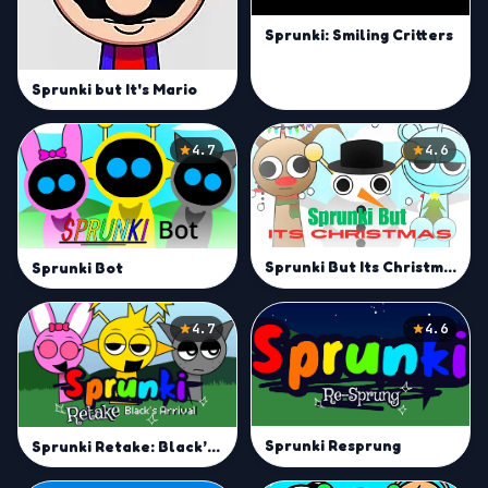
Sprunki: Smiling Critters
Sprunki but It's Mario
4.7
4.6
Sprunki But Its Christmas
Sprunki Bot
4.7
4.6
Sprunki Resprung
Sprunki Retake: Black’s Arrival