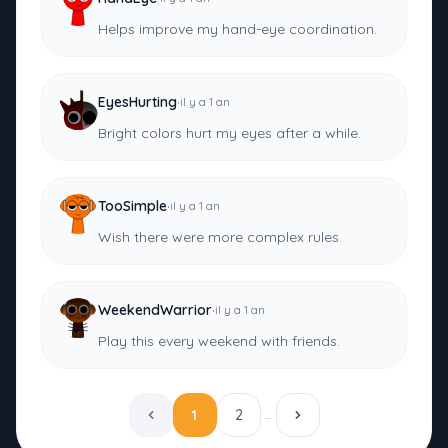
Helps improve my hand-eye coordination.
·
EyesHurting
il y a 1 an
Bright colors hurt my eyes after a while.
·
TooSimple
il y a 1 an
Wish there were more complex rules.
·
WeekendWarrior
il y a 1 an
Play this every weekend with friends.
1
2
…