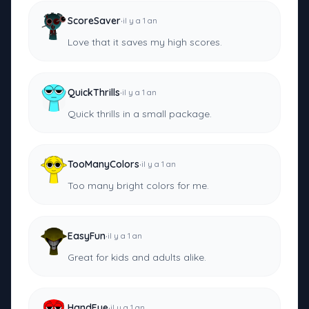
·
ScoreSaver
il y a 1 an
Love that it saves my high scores.
·
QuickThrills
il y a 1 an
Quick thrills in a small package.
·
TooManyColors
il y a 1 an
Too many bright colors for me.
·
EasyFun
il y a 1 an
Great for kids and adults alike.
·
HandEye
il y a 1 an