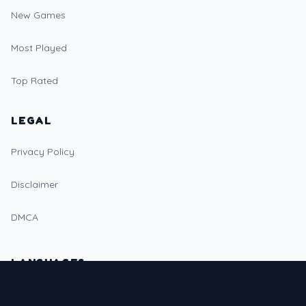
New Games
Most Played
Top Rated
LEGAL
Privacy Policy
Disclaimer
DMCA
LANGUAGES
🇺🇸
English
🇩🇪
Deutsch
🇪🇸
Español
🇫🇷
Français
🇵🇭
Filipino