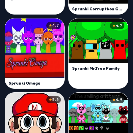
Sprunki Corruptbox Goreless
4.7
4.7
Sprunki Mr.Tree Family
Sprunki Omega
5.0
4.9