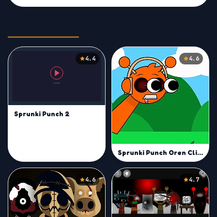
Related Games
4.4
4.6
Sprunki Punch 2
Sprunki Punch Oren Clicker
4.6
4.7