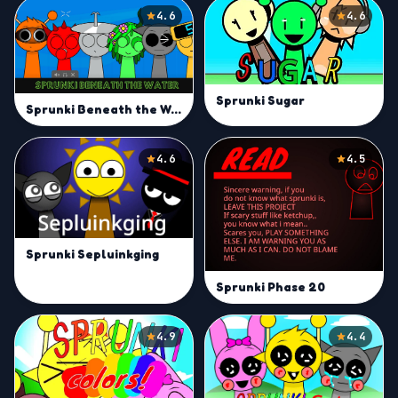
4.6
4.6
Sprunki Sugar
Sprunki Beneath the Water
4.6
4.5
Sprunki Sepluinkging
Sprunki Phase 20
4.9
4.4