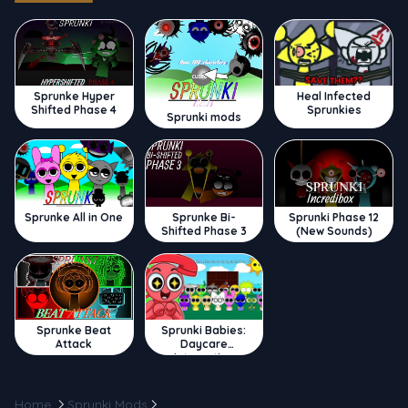
Sprunke Hyper
Heal Infected
Shifted Phase 4
Sprunkies
Sprunki mods
Sprunke All in One
Sprunke Bi-
Sprunki Phase 12
Shifted Phase 3
(New Sounds)
Sprunke Beat
Sprunki Babies:
Attack
Daycare
Interactive
Home
Sprunki Mods
Sprunki Punch