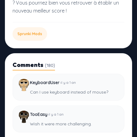
? Vous pourriez bien vous retrouver à établir un
nouveau meilleur score !
Sprunki Mods
Comments
(180)
·
KeyboardUser
il y a 1 an
Can I use keyboard instead of mouse?
·
TooEasy
il y a 1 an
Wish it were more challenging.