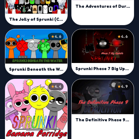
The Adventures of Durple
The Jolly of Sprunki (Christmas)
4.6
4.6
Sprunki Phase 7 Big Update
Sprunki Beneath the Water
4.4
4.9
The Definitive Phase 9: Demolition