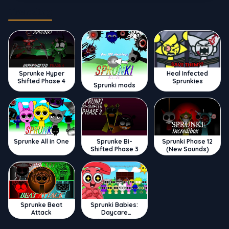
Trending
Sprunke Hyper
Heal Infected
Shifted Phase 4
Sprunkies
Sprunki mods
Sprunke All in One
Sprunke Bi-
Sprunki Phase 12
Shifted Phase 3
(New Sounds)
Sprunke Beat
Sprunki Babies:
Attack
Daycare
Interactive