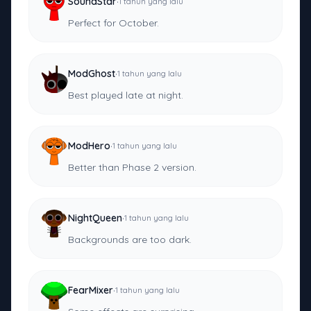
·
SoundStar
1 tahun yang lalu
Perfect for October.
·
ModGhost
1 tahun yang lalu
Best played late at night.
·
ModHero
1 tahun yang lalu
Better than Phase 2 version.
·
NightQueen
1 tahun yang lalu
Backgrounds are too dark.
·
FearMixer
1 tahun yang lalu