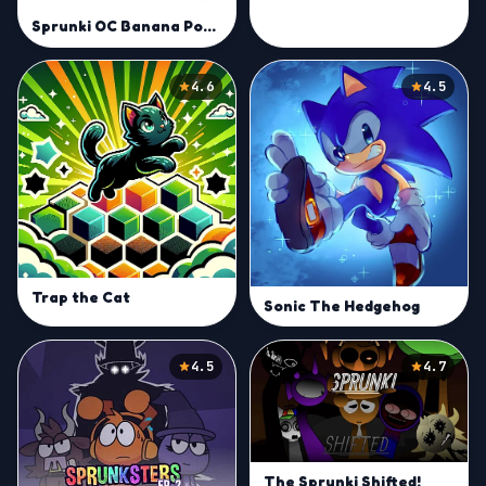
Sprunki OC Banana Porridge
4.6
4.5
Trap the Cat
Sonic The Hedgehog
4.5
4.7
The Sprunki Shifted!