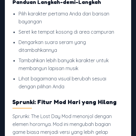
Panduan Langkah-demi-Langkah
Pilih karakter pertama Anda dari barisan
bayangan
Seret ke tempat kosong di area campuran
Dengarkan suara seram yang
ditambahkannya
Tambahkan lebih banyak karakter untuk
membangun lapisan musik
Lihat bagaimana visual berubah sesuai
dengan pilihan Anda
Sprunki: Fitur Mod Hari yang Hilang
Sprunki: The Lost Day Mod menonjol dengan
elemen horornya. Mod ini mengubah bagian
game biasa menjadi versi yang lebih gelap