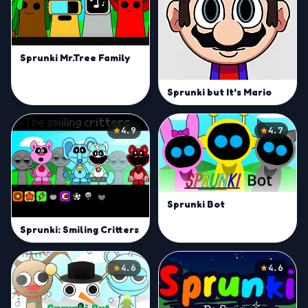
Sprunki Mr.Tree Family
Sprunki but It's Mario
4.9
4.7
Sprunki Bot
Sprunki: Smiling Critters
4.6
4.6