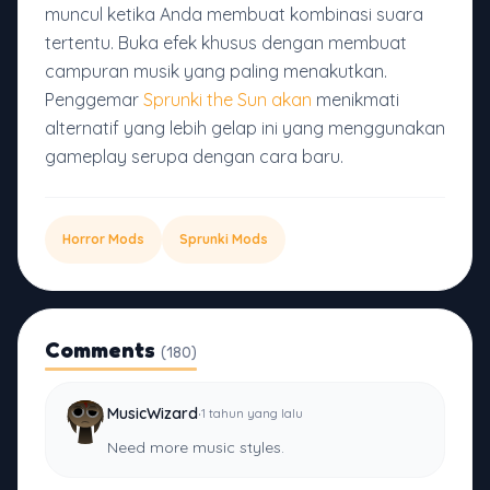
muncul ketika Anda membuat kombinasi suara
tertentu. Buka efek khusus dengan membuat
campuran musik yang paling menakutkan.
Penggemar
Sprunki the Sun akan
menikmati
alternatif yang lebih gelap ini yang menggunakan
gameplay serupa dengan cara baru.
Horror Mods
Sprunki Mods
Comments
(180)
·
MusicWizard
1 tahun yang lalu
Need more music styles.