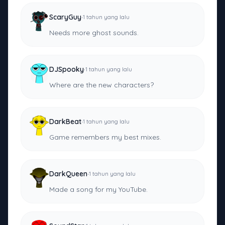
·
ScaryGuy
1 tahun yang lalu
Needs more ghost sounds.
·
DJSpooky
1 tahun yang lalu
Where are the new characters?
·
DarkBeat
1 tahun yang lalu
Game remembers my best mixes.
·
DarkQueen
1 tahun yang lalu
Made a song for my YouTube.