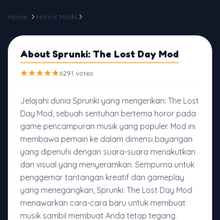
Home
Horror Mods
Sprunki: The Lost Day Mod
About Sprunki: The Lost Day Mod
6291 votes
Jelajahi dunia Sprunki yang mengerikan: The Lost
Day Mod, sebuah sentuhan bertema horor pada
game pencampuran musik yang populer. Mod ini
membawa pemain ke dalam dimensi bayangan
yang dipenuhi dengan suara-suara menakutkan
dan visual yang menyeramkan. Sempurna untuk
penggemar tantangan kreatif dan gameplay
yang menegangkan, Sprunki: The Lost Day Mod
menawarkan cara-cara baru untuk membuat
musik sambil membuat Anda tetap tegang.