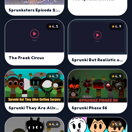
Sprunksters Episode 2: The Cave
4.5
4.9
The Freak Circus
Sprunki But Realistic of them
4.7
4.9
Sprunki They Are Alive Getting Surgery
Sprunki Phase 56
4.4
5.0