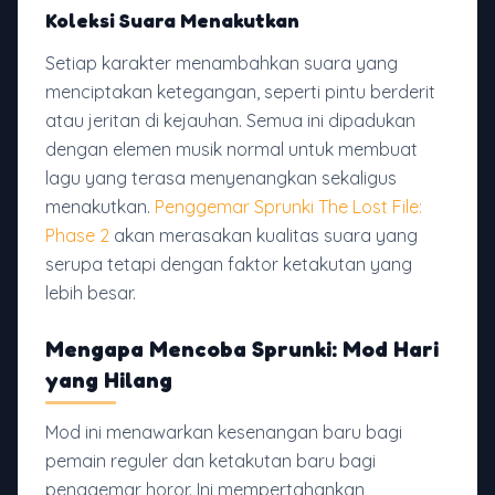
Koleksi Suara Menakutkan
Setiap karakter menambahkan suara yang
menciptakan ketegangan, seperti pintu berderit
atau jeritan di kejauhan. Semua ini dipadukan
dengan elemen musik normal untuk membuat
lagu yang terasa menyenangkan sekaligus
menakutkan.
Penggemar Sprunki The Lost File:
Phase 2
akan merasakan kualitas suara yang
serupa tetapi dengan faktor ketakutan yang
lebih besar.
Mengapa Mencoba Sprunki: Mod Hari
yang Hilang
Mod ini menawarkan kesenangan baru bagi
pemain reguler dan ketakutan baru bagi
penggemar horor. Ini mempertahankan