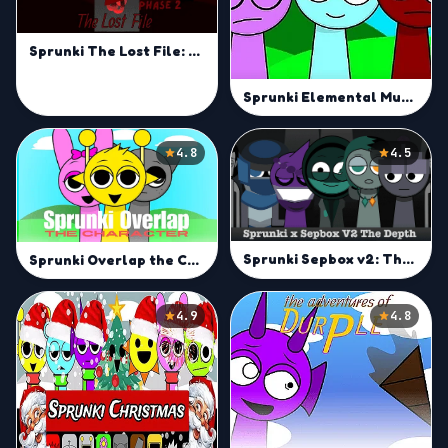
Sprunki The Lost File: Phase 2
Sprunki Elemental Musician Mod
4.8
4.5
Sprunki Sepbox v2: The Depth
Sprunki Overlap the Characters
4.9
4.8