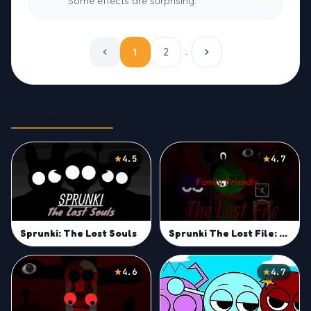
Some effects are surprising.
1
2
…
Related Games
4.5
4.7
Sprunki: The Lost Souls
Sprunki The Lost File: Family Friendly
4.6
4.7