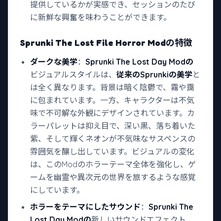
提供しているかが実感でき、セッションのたび
に新鮮な興奮を味わうことができます。
Sprunki The Lost File Horror Mod
の特徴
ダークな美学
：
Sprunki The Lost Day Modの
ビジュアルスタイルは、
従来のSprunkiの美学
と
は全く異なります。背景は暗く陰鬱で、霧や靄
に包まれています。一方、キャラクターは不気
味で不可解な外観にデザインされています。カ
ラーパレットは抑え目で、深い黒、落ち着いた
紫、そして輝くネオンが不気味なサスペンスの
雰囲気を醸し出しています。ビジュアルの変化
は、このModのホラーテーマ全体を強化し、ゲ
ームを幽霊や異次元の世界を旅するような感覚
にしています。
ホラーをテーマにしたサウンド
：
Sprunki The
Lost Day Modの
新しいサウンドエフェクト