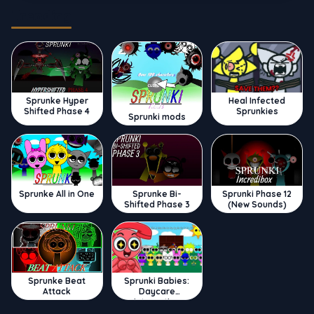
Trending
Sprunke Hyper
Heal Infected
Shifted Phase 4
Sprunkies
Sprunki mods
Sprunke All in One
Sprunke Bi-
Sprunki Phase 12
Shifted Phase 3
(New Sounds)
Sprunke Beat
Sprunki Babies:
Attack
Daycare
Interactive