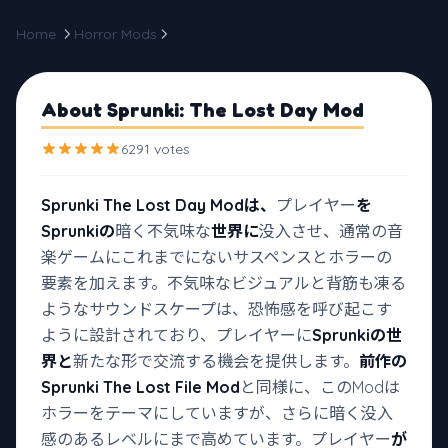
Home
Horror Mods
Sprunki: The Lost Day Mod
About Sprunki: The Lost Day Mod
6291 votes
Sprunki The Lost Day Modは、
プレイヤー
を
Sprunkiの
暗く不気味な
世界に
没入させ、通常の音
楽ゲームにこれまでにないサスペンスとホラーの
要素を加えます。不気味なビジュアルと背筋も凍る
ようなサウンドスケープは、恐怖感を呼び起こす
ように設計されており、プレイヤーに
Sprunkiの世
界と
新たな形で交流する機会を提供します。
前作の
Sprunki The Lost File Mod
と同様に、このModは
ホラーをテーマにしていますが、さらに暗く没入
感のあるレベルにまで高めています。プレイヤー
が