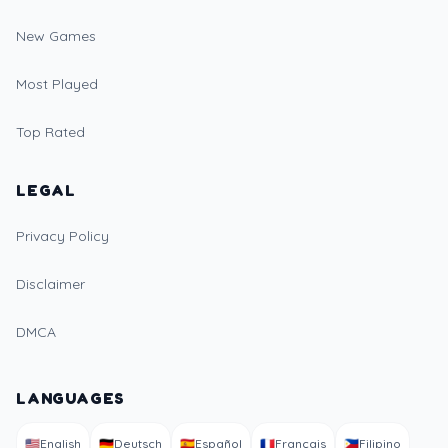
New Games
Most Played
Top Rated
LEGAL
Privacy Policy
Disclaimer
DMCA
LANGUAGES
🇺🇸
English
🇩🇪
Deutsch
🇪🇸
Español
🇫🇷
Français
🇵🇭
Filipino