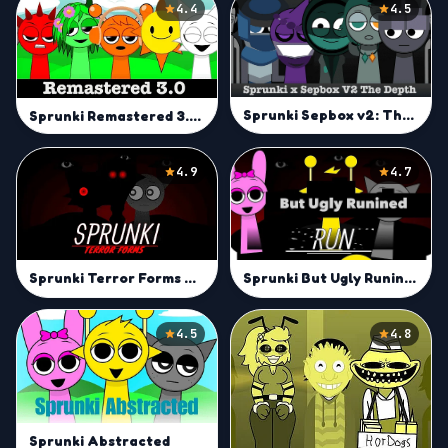
4.4
4.5
Sprunki Sepbox v2: The Depth
Sprunki Remastered 3.0 Mod
4.9
4.7
Sprunki But Ugly Runined Mod
Sprunki Terror Forms Mod
4.5
4.8
Sprunki Abstracted