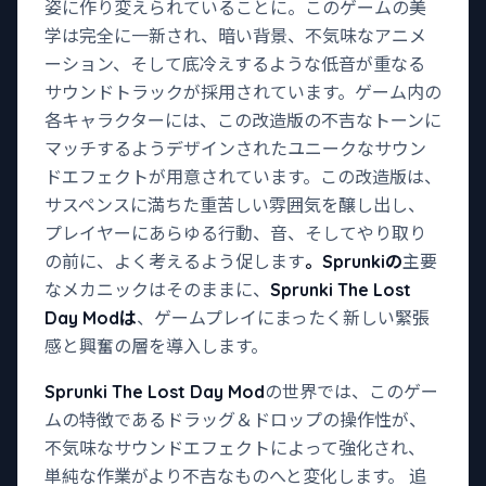
姿に作り変えられていることに。このゲームの美
学は完全に一新され、暗い背景、不気味なアニメ
ーション、そして底冷えするような低音が重なる
サウンドトラックが採用されています。ゲーム内の
各キャラクターには、この改造版の不吉なトーンに
マッチするようデザインされたユニークなサウン
ドエフェクトが用意されています。この改造版は、
サスペンスに満ちた重苦しい雰囲気を醸し出し、
プレイヤーにあらゆる行動、音、そしてやり取り
の前に、よく考えるよう促します
。Sprunkiの
主要
なメカニックはそのままに、
Sprunki The Lost
Day Modは
、ゲームプレイにまったく新しい緊張
感と興奮の層を導入します。
Sprunki The Lost Day Mod
の世界では、このゲー
ムの特徴であるドラッグ＆ドロップの操作性が、
不気味なサウンドエフェクトによって強化され、
単純な作業がより不吉なものへと変化します。 追