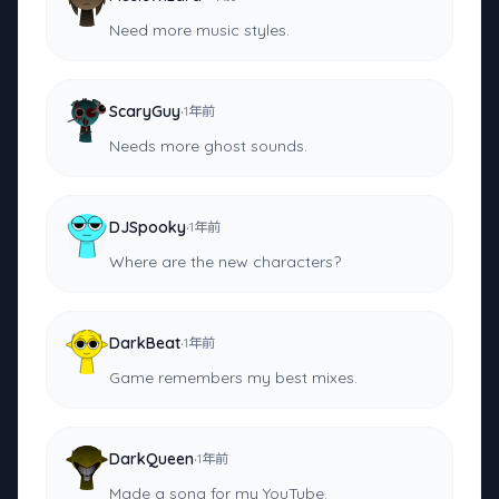
Need more music styles.
·
ScaryGuy
1年前
Needs more ghost sounds.
·
DJSpooky
1年前
Where are the new characters?
·
DarkBeat
1年前
Game remembers my best mixes.
·
DarkQueen
1年前
Made a song for my YouTube.