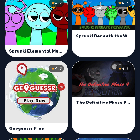
4.7
4.6
Sprunki Beneath the Water
Sprunki Elemental Musician Mod
4.8
4.9
The Definitive Phase 9: Demolition
Geoguessr Free