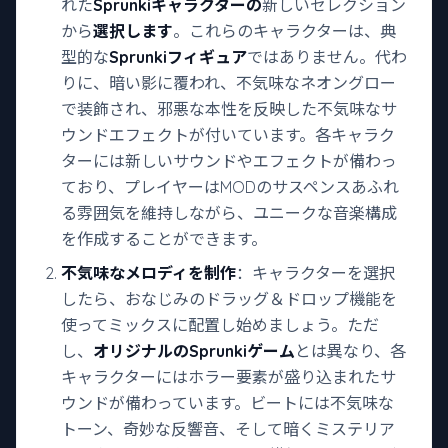
れた
Sprunkiキャラクターの
新しいセレクション
から
選択します
。これらのキャラクターは、典
型的な
Sprunkiフィギュア
ではありません。代わ
りに、暗い影に覆われ、不気味なネオングロー
で装飾され、邪悪な本性を反映した不気味なサ
ウンドエフェクトが付いています。各キャラク
ターには新しいサウンドやエフェクトが備わっ
ており、プレイヤーはMODのサスペンスあふれ
る雰囲気を維持しながら、ユニークな音楽構成
を作成することができます。
不気味なメロディを制作
：キャラクターを選択
したら、おなじみのドラッグ＆ドロップ機能を
使ってミックスに配置し始めましょう。ただ
し、
オリジナルのSprunkiゲーム
とは異なり、各
キャラクターにはホラー要素が盛り込まれたサ
ウンドが備わっています。ビートには不気味な
トーン、奇妙な反響音、そして暗くミステリア