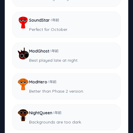
·
SoundStar
1年前
Perfect for October.
·
ModGhost
1年前
Best played late at night.
·
ModHero
1年前
Better than Phase 2 version.
·
NightQueen
1年前
Backgrounds are too dark.