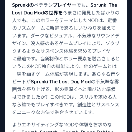
Sprunkiの
ベテラン
プレイヤー
でも
、Sprunki The
Lost Day Modの世界を
今まさに発見したばかりの
人でも、このホラーをテーマにしたMODは、定番
のリズムゲームに新鮮で恐ろしいひねりを加えて
います。ダークなビジュアル、不気味なサウンドデ
ザイン、没入感のあるゲームプレイにより、ゾクゾ
クするようなサスペンス体験を求めるプレイヤー
に最適です。音楽制作とホラー要素を融合させると
いうこのMOD独自の機能により、他のゲームとは
一線を画すゲーム体験が実現します。あらゆる音や
ビートが
Sprunki The Lost Day Mod
の不気味な雰
囲気を盛り上げる、影の奥深くへと飛び込む準備
はできましたか？このMODは、スリルを求める人
なら誰でもプレイすべきです。創造性とサスペンス
をユニークな方法で融合させています。
よりエキサイティングなMODや体験をお求めな