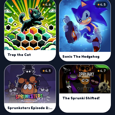
4.6
4.5
Trap the Cat
Sonic The Hedgehog
4.5
4.7
The Sprunki Shifted!
Sprunksters Episode 2: The Cave