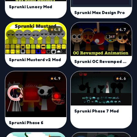
Sprunki Lunacy Mod
Sprunki Max Design Pro
4.8
4.7
Sprunki Mustard v2 Mod
Sprunki OC Revamped Mod
4.9
4.6
Sprunki Phase 7 Mod
Sprunki Phase 6