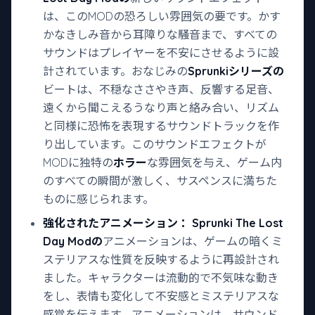
は、このMODの恐ろしい雰囲気の要です。かす
かなきしみ音から耳障りな騒音まで、すべての
サウンドはプレイヤーを不安にさせるように設
計されています。おなじみの
Sprunkiシリーズの
ビートは、不穏なささやき声、反響する足音、
遠くから聞こえるうなり声と絡み合い、リズム
と同様に恐怖を表現するサウンドトラックを作
り出しています。このサウンドエフェクトが
MODに独特の
ホラー
な雰囲気を与え、ゲーム内
のすべての瞬間が激しく、サスペンスに満ちた
ものに感じられます。
強化されたアニメーション
：Sprunki The Lost
Day Modの
アニメーションは、ゲームの暗くミ
ステリアスな性質を反映するように再設計され
ました。キャラクターは流動的で不気味な動き
をし、表情も変化して不安感とミステリアスな
感覚を伝えます。アニメーションは、サウンド