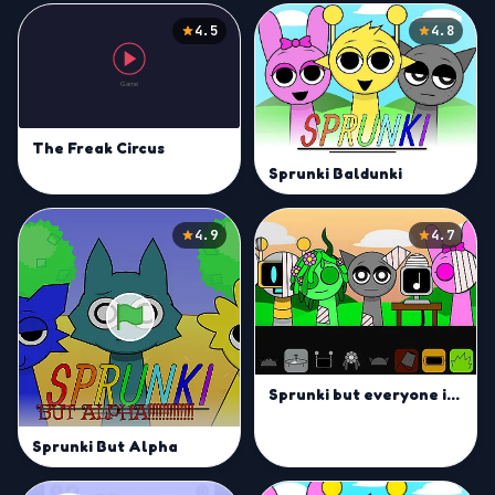
4.5
4.8
The Freak Circus
Sprunki Baldunki
4.9
4.7
Sprunki but everyone is alive
Sprunki But Alpha