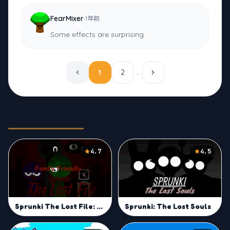
·
FearMixer
1年前
Some effects are surprising.
1
2
…
Related Games
4.7
4.5
Sprunki: The Lost Souls
Sprunki The Lost File: Family Friendly