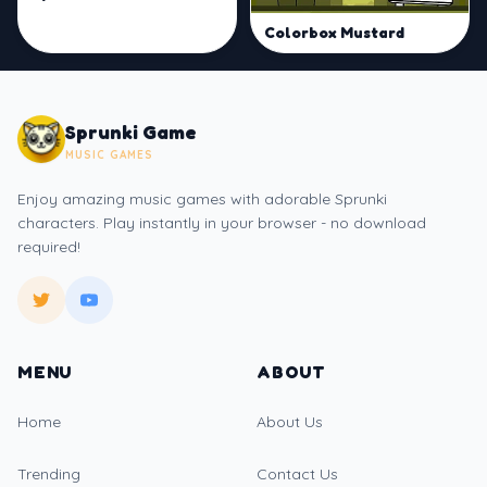
Colorbox Mustard
Sprunki Game
MUSIC GAMES
Enjoy amazing music games with adorable Sprunki
characters. Play instantly in your browser - no download
required!
MENU
ABOUT
Home
About Us
Trending
Contact Us