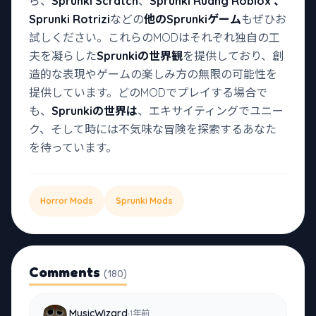
ら、
Sprunki Scratch
、
Sprunki Ruang Roblox
、
Sprunki Rotrizi
などの
他のSprunkiゲーム
もぜひお
試しください。これらのMODはそれぞれ独自の工
夫を凝らした
Sprunkiの世界観
を提供しており、創
造的な表現やゲームの楽しみ方の無限の可能性を
提供しています。どのMODでプレイする場合で
も、
Sprunkiの世界は
、エキサイティングでユニー
ク、そして時には不気味な冒険を探索するあなた
を待っています。
Horror Mods
Sprunki Mods
Comments
(180)
·
MusicWizard
1年前