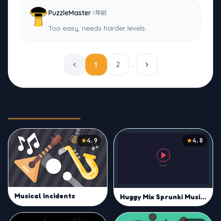
·
PuzzleMaster
1年前
Too easy, needs harder levels.
1
2
…
Related Games
4.9
4.8
Musical Incidents
Huggy Mix Sprunki Music Box