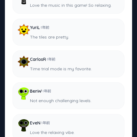
Love the music in this game! So relaxing.
·
YuriL
1年前
The tiles are pretty.
·
CarlosR
1年前
Time trial mode is my favorite.
·
BenW
1年前
Not enough challenging levels.
·
EveN
1年前
Love the relaxing vibe.