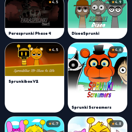
4.5
4.9
Parasprunki Phase 4
DiseaSprunki
4.5
4.6
Sprunkibox V2
Sprunki Screamers
4.7
4.8