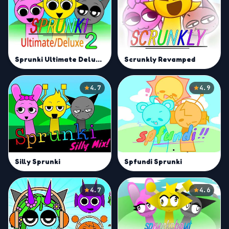
Sprunki Ultimate Deluxe 2
Scrunkly Revamped
4.7
4.9
Silly Sprunki
Spfundi Sprunki
4.7
4.6