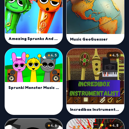
Amazing Sprunks And Music
Music GeoGuesser
4.5
4.5
Sprunki Monster Music Beats
Incredibox Instrumentalist
4.6
4.8