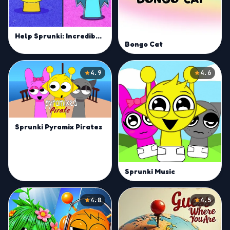
Help Sprunki: Incredibox Challenge
Bongo Cat
4.9
4.6
Sprunki Pyramix Pirates
Sprunki Music
4.8
4.5