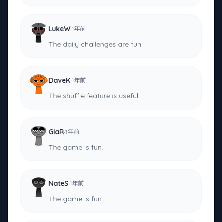
·
LukeW
1年前
The daily challenges are fun.
·
DaveK
1年前
The shuffle feature is useful.
·
GiaR
1年前
The game is fun.
·
NateS
1年前
The game is fun.