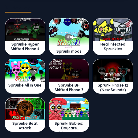
Trending
Sprunke Hyper
Heal Infected
Shifted Phase 4
Sprunkies
Sprunki mods
Sprunke All in One
Sprunke Bi-
Sprunki Phase 12
Shifted Phase 3
(New Sounds)
Sprunke Beat
Sprunki Babies:
Attack
Daycare
Interactive