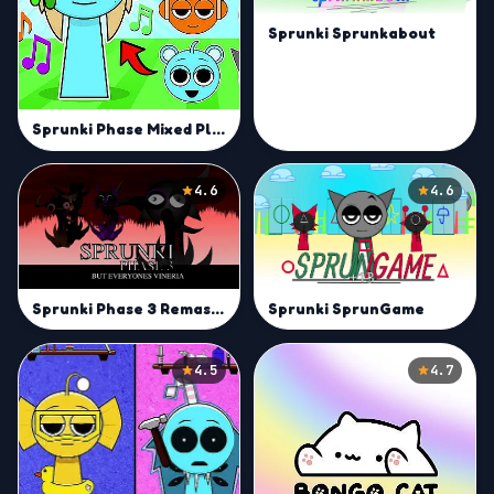
Sprunki Sprunkabout
Sprunki Phase Mixed Playground - Create Sprunki
4.6
4.6
Sprunki SprunGame
Sprunki Phase 3 Remastered But Everyone is Vineria
4.5
4.7