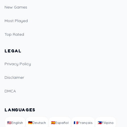
New Games
Most Played
Top Rated
LEGAL
Privacy Policy
Disclaimer
DMCA
LANGUAGES
🇺🇸
English
🇩🇪
Deutsch
🇪🇸
Español
🇫🇷
Français
🇵🇭
Filipino