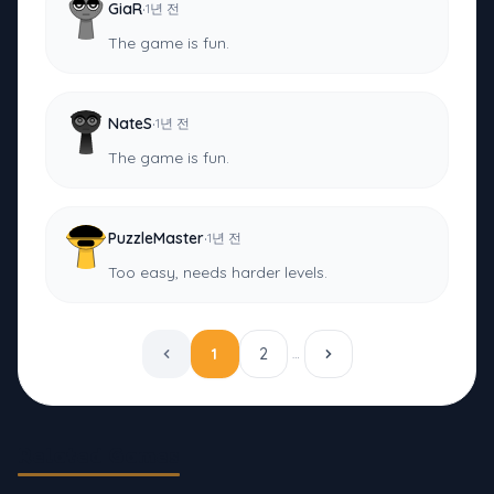
·
GiaR
1년 전
The game is fun.
·
NateS
1년 전
The game is fun.
·
PuzzleMaster
1년 전
Too easy, needs harder levels.
1
2
…
Related Games