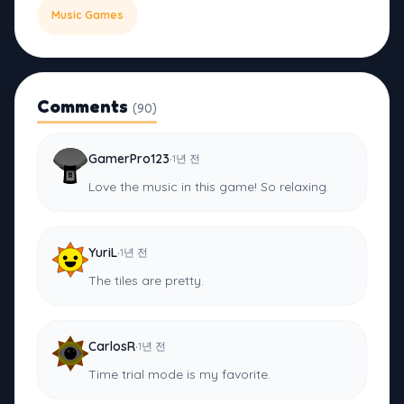
Music Games
Comments
(90)
·
GamerPro123
1년 전
Love the music in this game! So relaxing.
·
YuriL
1년 전
The tiles are pretty.
·
CarlosR
1년 전
Time trial mode is my favorite.