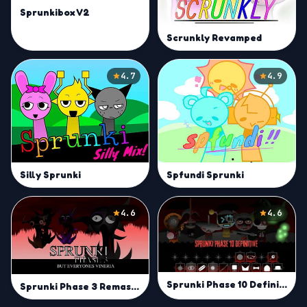
Sprunkibox V2
Scrunkly Revamped
4.7
4.9
Silly Sprunki
Spfundi Sprunki
4.6
4.6
Sprunki Phase 10 Definitive
Sprunki Phase 3 Remastered But Everyone is Vineria