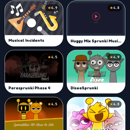
4.9
4.8
Musical Incidents
Huggy Mix Sprunki Music Box
4.5
4.9
Parasprunki Phase 4
DiseaSprunki
4.5
4.8