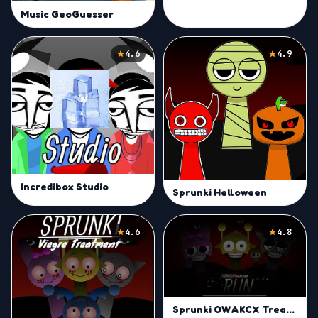
Music GeoGuesser
4.6
4.9
Incredibox Studio
Sprunki Helloween
4.6
4.8
Sprunki OWAKCX Treatment