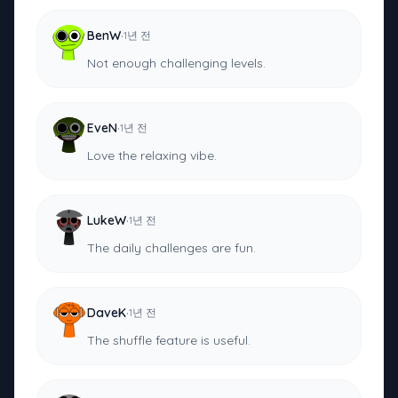
·
BenW
1년 전
Not enough challenging levels.
·
EveN
1년 전
Love the relaxing vibe.
·
LukeW
1년 전
The daily challenges are fun.
·
DaveK
1년 전
The shuffle feature is useful.