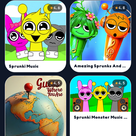
4.6
4.8
Amazing Sprunks And Music
Sprunki Music
4.5
4.5
Sprunki Monster Music Beats