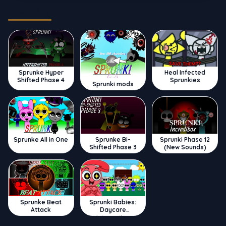
Trending
Sprunke Hyper
Heal Infected
Shifted Phase 4
Sprunkies
Sprunki mods
Sprunke All in One
Sprunke Bi-
Sprunki Phase 12
Shifted Phase 3
(New Sounds)
Sprunke Beat
Sprunki Babies:
Attack
Daycare
Interactive