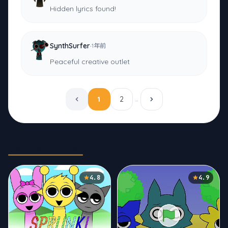
Hidden lyrics found!
·
SynthSurfer
1年前
Peaceful creative outlet
1
2
…
Related Games
4.8
4.9