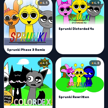
4.5
4.9
Sprunki Distorded 4u
Sprunki Phase 3 Remix
4.5
4.8
Sprunki Rewritten