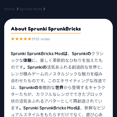
Home
Sprunki Mods
Sprunki SprunkBricks
About Sprunki SprunkBricks
3155 votes
Sprunki SprunkBricks Modは
、
Sprunkiの
クラシ
ックな
体験
に、楽しく革新的なひねりを加えたも
のです
。Sprunkiの
活気あふれる創造的な世界と、
レンガ積みゲームのノスタルジックな魅力を組み
合わせたものです。このエキサイティングな改造で
は、
Sprunkiの
象徴的な
世界
から登場するキャラク
ターたちが、カラフルなレンガでできたブロック
状の活気あふれるアバターとして再創造されてい
ます
。Sprunki SprunkBricks Modは
、新鮮なビジ
ュアルスタイルをもたらすだけでなく、遊び心あ