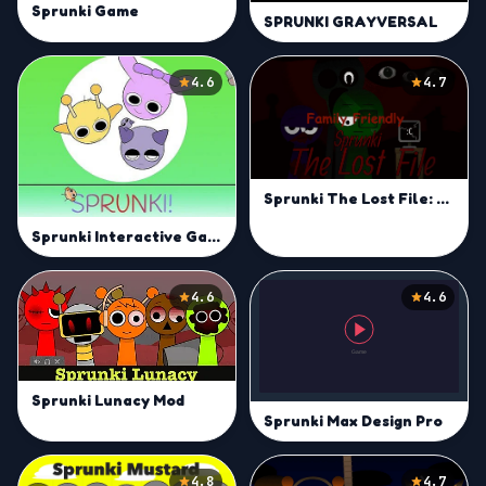
Sprunki Game
SPRUNKI GRAYVERSAL
4.6
4.7
Sprunki The Lost File: Family Friendly
Sprunki Interactive Game
4.6
4.6
Sprunki Lunacy Mod
Sprunki Max Design Pro
4.8
4.7