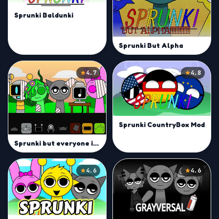
Sprunki Baldunki
Sprunki But Alpha
4.7
4.8
Sprunki CountryBox Mod
Sprunki but everyone is alive
4.6
4.6