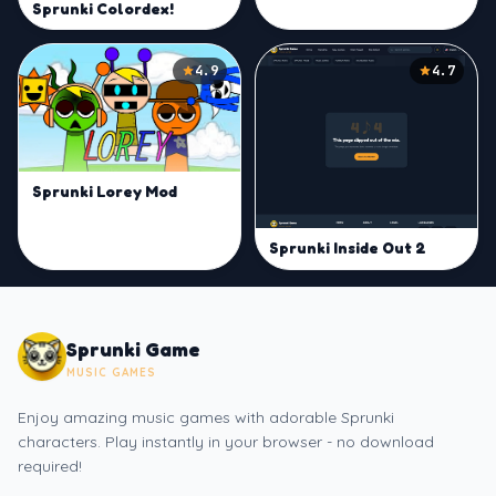
Sprunki Colordex!
4.9
4.7
Sprunki Lorey Mod
Sprunki Inside Out 2
Sprunki Game
MUSIC GAMES
Enjoy amazing music games with adorable Sprunki
characters. Play instantly in your browser - no download
required!