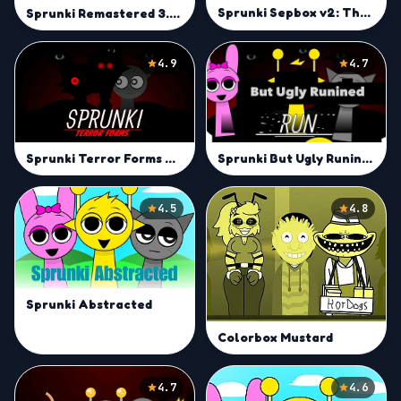
Sprunki Sepbox v2: The Depth
Sprunki Remastered 3.0 Mod
4.9
4.7
Sprunki But Ugly Runined Mod
Sprunki Terror Forms Mod
4.5
4.8
Sprunki Abstracted
Colorbox Mustard
4.7
4.6