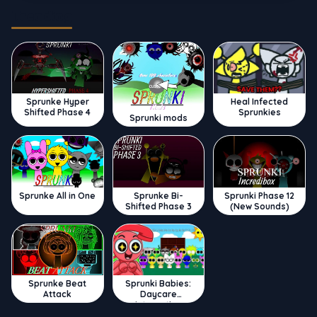
Trending
Sprunke Hyper
Heal Infected
Shifted Phase 4
Sprunkies
Sprunki mods
Sprunke All in One
Sprunke Bi-
Sprunki Phase 12
Shifted Phase 3
(New Sounds)
Sprunke Beat
Sprunki Babies:
Attack
Daycare
Interactive