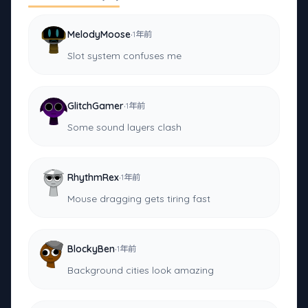
·
MelodyMoose
1年前
Slot system confuses me
·
GlitchGamer
1年前
Some sound layers clash
·
RhythmRex
1年前
Mouse dragging gets tiring fast
·
BlockyBen
1年前
Background cities look amazing