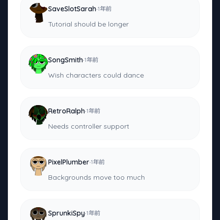
·
SaveSlotSarah
1年前
Tutorial should be longer
·
SongSmith
1年前
Wish characters could dance
·
RetroRalph
1年前
Needs controller support
·
PixelPlumber
1年前
Backgrounds move too much
·
SprunkiSpy
1年前