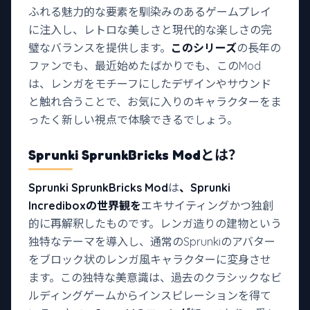
ふれる魅力的な要素を馴染みのあるゲームプレイ
に注入し、レトロな美しさと現代的な楽しさの完
璧なバランスを提供します。
このシリーズ
の長年の
ファンでも、最近始めたばかりでも、このMod
は、レンガをモチーフにしたデザインやサウンド
と触れ合うことで、お気に入りのキャラクターをま
ったく新しい視点で体験できるでしょう。
Sprunki SprunkBricks Mod
とは？
Sprunki SprunkBricks Mod
は
、Sprunki
Incrediboxの世界観を
エキサイティングかつ独創
的に再解釈したものです。レンガ造りの建物という
独特なテーマを導入し、通常のSprunkiのアバター
をブロック状のレンガ風キャラクターに変身させ
ます。この独特な美意識は、過去のクラシックなビ
ルディングゲームからインスピレーションを得て