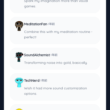
Spark my imagination more than visual
games.
·
MeditationFan
1年前
Combine this with my meditation routine -
perfect!
·
SoundAlchemist
1年前
Transforming noise into gold, basically.
·
TechNerd
1年前
Wish it had more sound customization
options.