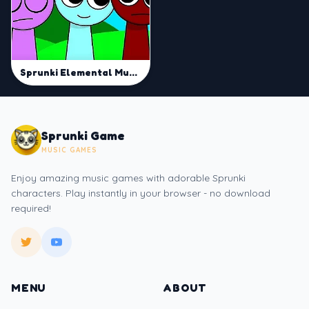
Sprunki Elemental Musician Mod
Sprunki Game
MUSIC GAMES
Enjoy amazing music games with adorable Sprunki
characters. Play instantly in your browser - no download
required!
MENU
ABOUT