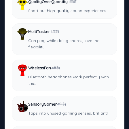
·
QualityOverQuantity
1年前
Short but high-quality sound experiences.
·
MultiTasker
1年前
Can play while doing chores, love the
flexibility.
·
WirelessFan
1年前
Bluetooth headphones work perfectly with
this.
·
SensoryGamer
1年前
Taps into unused gaming senses, brilliant!