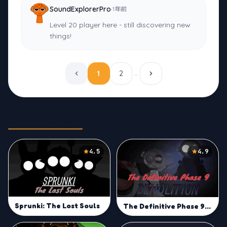
·
SoundExplorerPro
1年前
Level 20 player here - still discovering new
things!
1
2
…
Related Games
4.5
4.9
Sprunki: The Lost Souls
The Definitive Phase 9: Demolition