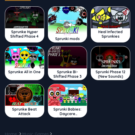
Sprunke Hyper
Heal Infected
Shifted Phase 4
Sprunkies
Sprunki mods
Sprunke All in One
Sprunke Bi-
Sprunki Phase 12
Shifted Phase 3
(New Sounds)
Sprunke Beat
Sprunki Babies:
Attack
Daycare
Interactive
Home
Music Games
The Sounds