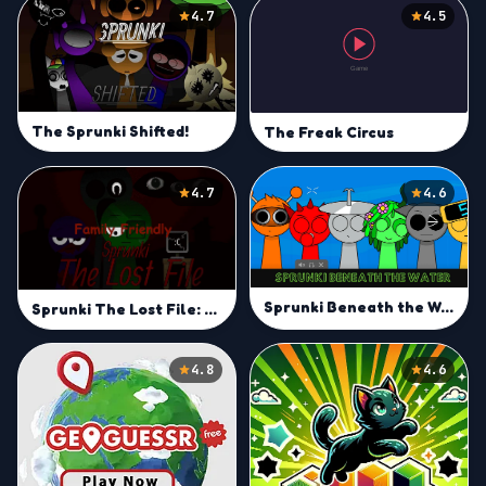
4.7
4.5
The Sprunki Shifted!
The Freak Circus
4.7
4.6
Sprunki Beneath the Water
Sprunki The Lost File: Family Friendly
4.8
4.6