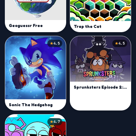
Geoguessr Free
Trap the Cat
4.5
4.5
Sprunksters Episode 2: The Cave
Sonic The Hedgehog
4.7