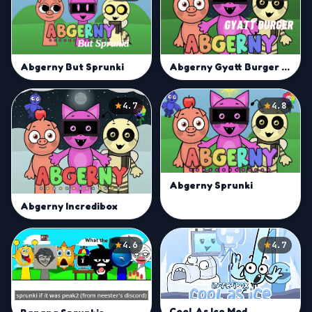
Abgerny Gyatt Burger Mod
Abgerny But Sprunki
4.7
4.8
Abgerny Sprunki
Abgerny Incredibox
4.6
4.7
Cool As Ice Mod