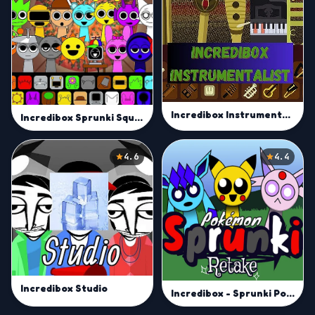
Incredibox Instrumentalist
Incredibox Sprunki Squid Game Season 2
4.6
4.4
Incredibox Studio
Incredibox - Sprunki Pokemon