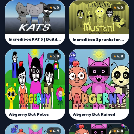
4.5
4.5
Incredibox KATS | Build Unique Beats and Remix in Sprunki Online
Incredibox Sprunkstard [If sprunki were in mustard] remix | Yellow Sprunki Musical Experience
5.0
4.8
Abgerny But Polos
Abgerny But Ruined
4.9
4.8