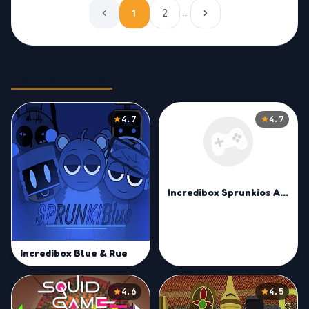
1
2
…
Related Games
4.7
4.7
Incredibox Sprunkios Again
Incredibox Blue & Rue
4.6
4.5