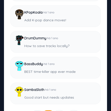
·
KPopKoala
há 1 ano
Add K-pop dance moves!
·
DrumDummy
há 1 ano
How to save tracks locally?
·
BassBuddy
há 1 ano
BEST time-killer app ever made
·
SambaSloth
há 1 ano
Good start but needs updates