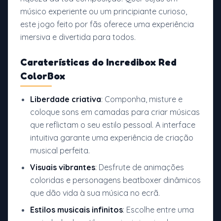
músico experiente ou um principiante curioso,
este jogo feito por fãs oferece uma experiência
imersiva e divertida para todos.
Caraterísticas do
Incredibox Red
ColorBox
Liberdade criativa
: Componha, misture e
coloque sons em camadas para criar músicas
que reflictam o seu estilo pessoal. A interface
intuitiva garante uma experiência de criação
musical perfeita.
Visuais vibrantes
: Desfrute de animações
coloridas e personagens beatboxer dinâmicos
que dão vida à sua música no ecrã.
Estilos musicais infinitos
: Escolhe entre uma