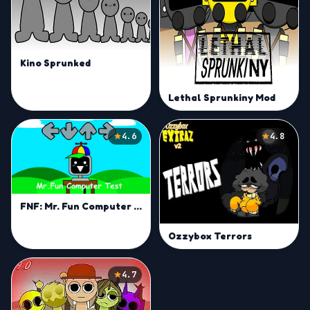
Kino Sprunked
Lethal Sprunkiny Mod
4.6
4.8
FNF: Mr. Fun Computer Test
Ozzybox Terrors
4.7