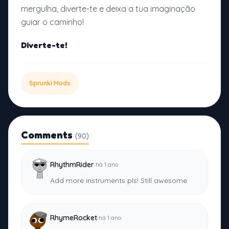
mergulha, diverte-te e deixa a tua imaginação
guiar o caminho!
Diverte-te!
Sprunki Mods
Comments
(90)
·
RhythmRider
há 1 ano
Add more instruments pls! Still awesome
·
RhymeRocket
há 1 ano