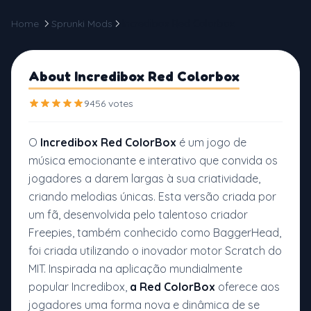
Home
Sprunki Mods
Incredibox Red Colorbox
About Incredibox Red Colorbox
9456 votes
O
Incredibox Red ColorBox
é um jogo de
música emocionante e interativo que convida os
jogadores a darem largas à sua criatividade,
criando melodias únicas. Esta versão criada por
um fã, desenvolvida pelo talentoso criador
Freepies, também conhecido como BaggerHead,
foi criada utilizando o inovador motor Scratch do
MIT. Inspirada na aplicação mundialmente
popular Incredibox,
a Red ColorBox
oferece aos
jogadores uma forma nova e dinâmica de se