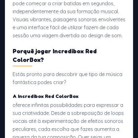
pode começar a criar batidas em segundos,
independentemente da sua formação musical.
Visuais vibrantes, paisagens sonoras envolventes
e uma interface fácil de utilizar fazem de cada
sessão uma viagem divertida ao design de som.
Porquê jogar
Incredibox Red
ColorBox
?
Estás pronto para descobrir que tipo de música
fantástica podes criar?
A Incredibox Red ColorBox
oferece infinitas possibilidades para expressar a
sua criatividade. Desde a sobreposição de loops
vocais até à experimentação de efeitos sonoros
peculiares, cada escolha que fazes aumenta a
riqueza da tua composição. Quer sejas um