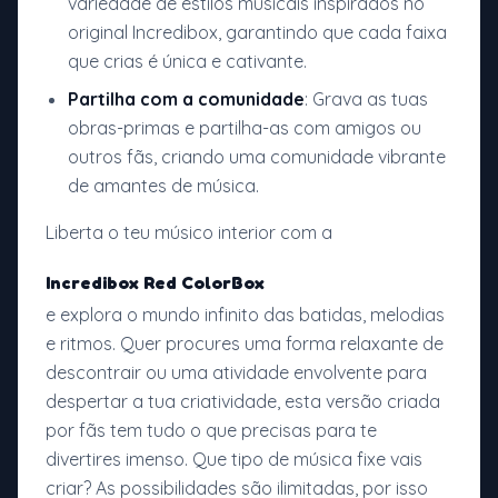
variedade de estilos musicais inspirados no
original Incredibox, garantindo que cada faixa
que crias é única e cativante.
Partilha com a comunidade
: Grava as tuas
obras-primas e partilha-as com amigos ou
outros fãs, criando uma comunidade vibrante
de amantes de música.
Liberta o teu músico interior com a
Incredibox Red ColorBox
e explora o mundo infinito das batidas, melodias
e ritmos. Quer procures uma forma relaxante de
descontrair ou uma atividade envolvente para
despertar a tua criatividade, esta versão criada
por fãs tem tudo o que precisas para te
divertires imenso. Que tipo de música fixe vais
criar? As possibilidades são ilimitadas, por isso