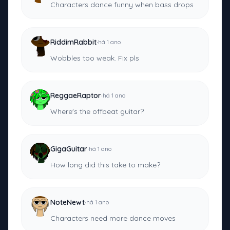
Characters dance funny when bass drops
·
RiddimRabbit
há 1 ano
Wobbles too weak. Fix pls
·
ReggaeRaptor
há 1 ano
Where's the offbeat guitar?
·
GigaGuitar
há 1 ano
How long did this take to make?
·
NoteNewt
há 1 ano
Characters need more dance moves