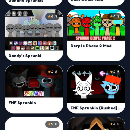
Banana Sprunkis
4.9
4.9
Derple Phase 2 Mod
Dandy's Sprunki
4.8
4.5
FNF Sprunkin
FNF Sprunkin (Rushed) Mod
5.0
4.8