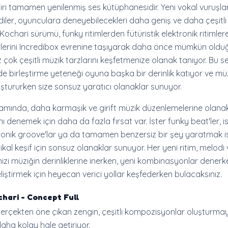
ri tamamen yenilenmiş ses kütüphanesidir. Yeni vokal vuruşlar
diler, oyunculara deneyebilecekleri daha geniş ve daha çeşitli 
 Kochari sürümü, funky ritimlerden fütüristik elektronik ritimle
türlerini Incredibox evrenine taşıyarak daha önce mümkün old
çok çeşitli müzik tarzlarını keşfetmenize olanak tanıyor. Bu se
ilde birleştirme yeteneği oyuna başka bir derinlik katıyor ve mü
luştururken size sonsuz yaratıcı olanaklar sunuyor.
tamında, daha karmaşık ve girift müzik düzenlemelerine olana
ı denemek için daha da fazla fırsat var. İster funky beat'ler, i
ronik groove'lar ya da tamamen benzersiz bir şey yaratmak is
ikal keşif için sonsuz olanaklar sunuyor. Her yeni ritim, melod
dinizi müziğin derinliklerine inerken, yeni kombinasyonlar dener
eliştirmek için heyecan verici yollar keşfederken bulacaksınız.
chari - Concept Full
gerçekten öne çıkan zengin, çeşitli kompozisyonlar oluşturmay
ha kolay hale getiriyor.