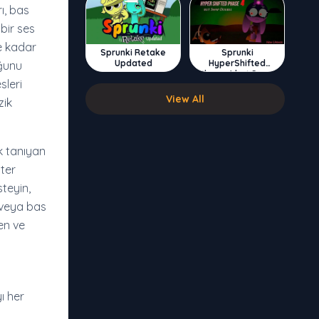
ı, bas
bir ses
re kadar
Sprunki Retake
Sprunki
Updated
HyperShifted
uğunu
Phase 4 but Swap
sleri
Double
View All
zik
k tanıyan
ster
teyin,
i veya bas
ken ve
ı her