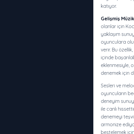
katıyor.
Gelişmiş Müz
olanlar için K
yaklaşım sunuyo
oyunculara olu
verir. Bu özell
içinde başarılab
eklenmesiyle, o
denemek için da
Sesleri ve melo
oyuncuların bec
deneyim sunuyo
ile canlı hisse
denemeyi teşvik
armonize ediyo
bestelemek için