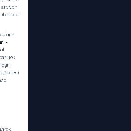
n sıradan
gul edecek
ncuların
ri -
al
tanıyor.
 aynı
ağlar. Bu
önce
yarak