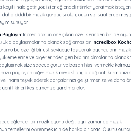
 keyifli hale getiriyor. İster eğlenceli ritimler yaratmak isteye
r daha ciddi bir müzik yaratıcısı olun, oyun sizi saatlerce meş
neyim sunuyor.
ı Paylaşın
: Incredibox'un öne çıkan özelliklerinden biri de oyu
lulukla paylaşmalarına olanak sağlamasıdır.
Incredibox Kocha
rümü bu özelliği bir üst seviyeye taşıyarak oyuncuların müzik
yüklemelerine ve diğerlerinden geri bildirim almalarına olanak 
 paylaşmak size sadece gurur ve başarı hissi vermekle kalmaz,
uzu paylaşan diğer müzik meraklılarıyla bağlantı kurmanızı s
ini ve ilhamı teşvik ederek parçalarınızı geliştirmenize ve daha 
yeni fikirleri keşfetmenize yardımcı olur.
adece eğlenceli bir müzik oyunu değil; aynı zamanda müzik
n temellerini öğrenmek için de harika bir araç. Oyunu oyna