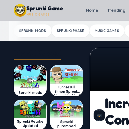
Skip to content
Sprunki Game
Home
Trending
MUSIC GAMES
SPRUNKI MODS
SPRUNKI PHASE
MUSIC GAMES
Most Played
Tunner Kill
Simon Sprunki
Sprunki mods
Sinner Modded
Incr
Con
Sprunki Retake
Sprunki
Updated
pyramixed