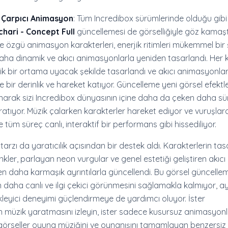
 Çarpıcı Animasyon
: Tüm Incredibox sürümlerinde olduğu gibi
hari - Concept Full
güncellemesi de görselliğiyle göz kamaştı
 özgü animasyon karakterleri, enerjik ritimleri mükemmel bir 
a dinamik ve akıcı animasyonlarla yeniden tasarlandı. Her 
tik bir ortama uyacak şekilde tasarlandı ve akıcı animasyonla
bir derinlik ve hareket katıyor. Güncelleme yeni görsel efektl
narak sizi Incredibox dünyasının içine daha da çeken daha sür
atıyor. Müzik çalarken karakterler hareket ediyor ve vuruşlar
 tüm süreç canlı, interaktif bir performans gibi hissediliyor.
arzı da yaratıcılık açısından bir destek aldı. Karakterlerin tasa
kler, parlayan neon vurgular ve genel estetiği geliştiren akıcı
en daha karmaşık ayrıntılarla güncellendi. Bu görsel güncelle
daha canlı ve ilgi çekici görünmesini sağlamakla kalmıyor, ay
eyici deneyimi güçlendirmeye de yardımcı oluyor. İster
in müzik yaratmasını izleyin, ister sadece kusursuz animasyonl
, görseller oyuna müziğini ve oynanışını tamamlayan benzersiz 