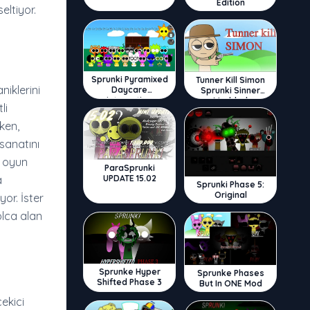
Edition
eltiyor.
Sprunki Pyramixed
Tunner Kill Simon
iklerini
Daycare
Sprunki Sinner
Interactive
Modded
li
ken,
sanatını
i oyun
ParaSprunki
a
UPDATE 15.02
Sprunki Phase 5:
Original
or. İster
olca alan
Sprunke Hyper
Sprunke Phases
Shifted Phase 3
But In ONE Mod
ekici