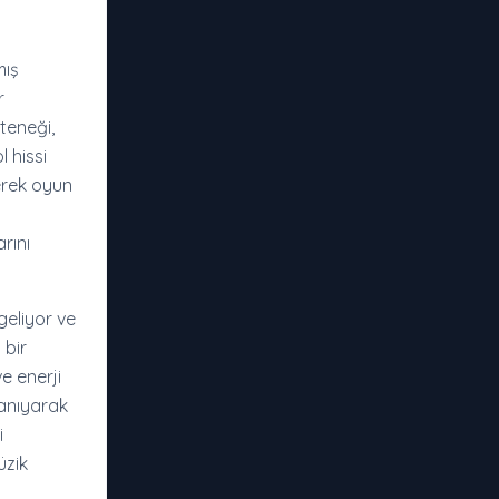
mış
r
teneği,
 hissi
derek oyun
rını
geliyor ve
 bir
e enerji
tanıyarak
i
üzik