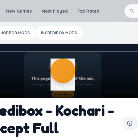
New Games
Most Played
Top Rated
HORROR MODS
INCREDIBOX MODS
Play Now
edibox - Kochari -
cept Full