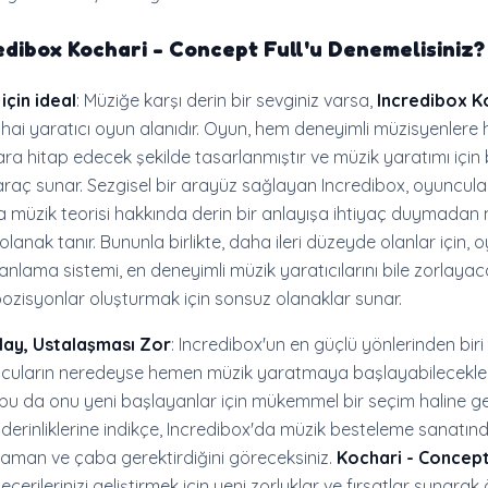
edibox Kochari - Concept Full'
u Denemelisiniz?
için ideal
: Müziğe karşı derin bir sevginiz varsa,
Incredibox K
hai yaratıcı oyun alanıdır. Oyun, hem deneyimli müzisyenlere
ra hitap edecek şekilde tasarlanmıştır ve müzik yaratımı için 
raç sunar. Sezgisel bir arayüz sağlayan Incredibox, oyuncula
a müzik teorisi hakkında derin bir anlayışa ihtiyaç duymadan
lanak tanır. Bununla birlikte, daha ileri düzeyde olanlar için, 
lama sistemi, en deneyimli müzik yaratıcılarını bile zorlaya
zisyonlar oluşturmak için sonsuz olanaklar sunar.
ay, Ustalaşması Zor
: Incredibox'un en güçlü yönlerinden biri er
ncuların neredeyse hemen müzik yaratmaya başlayabilecekler
 bu da onu yeni başlayanlar için mükemmel bir seçim haline geti
derinliklerine indikçe, Incredibox'da müzik besteleme sanatın
aman ve çaba gerektirdiğini göreceksiniz.
Kochari - Concept
ecerilerinizi geliştirmek için yeni zorluklar ve fırsatlar sunar