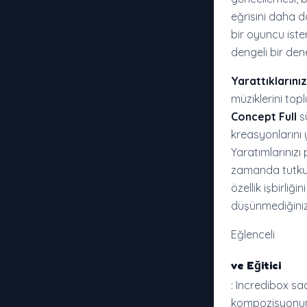
eğrisini daha da
bir oyuncu iste
dengeli bir de
Yarattıklarınız
müziklerini top
Concept Full
sü
kreasyonlarını 
Yaratımlarınızı
zamanda tutkun
özellik işbirliğ
düşünmediğiniz 
Eğlenceli
ve Eğitici
: Incredibox s
kompozisyonunu