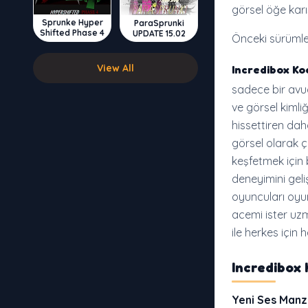
görsel öğe karı
Sprunke Hyper
ParaSprunki
Shifted Phase 4
UPDATE 15.02
Önceki sürümler
View All
Incredibox Ko
sadece bir avu
ve görsel kiml
hissettiren dah
görsel olarak 
keşfetmek için 
deneyimini geli
oyuncuları oyu
acemi ister uz
ile herkes için 
Incredibox 
Yeni Ses Manz