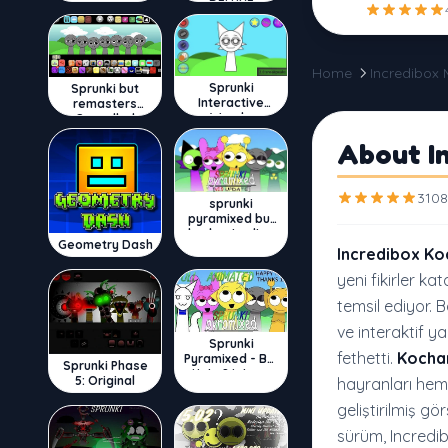
DELUXE
Home
Incredibox
Sprunki
Sprunki but
Interactive
remasters
Wenda
Cancelled
About In
3108
sprunki
pyramixed but
broker is alive
Geometry Dash
Incredibox Koc
yeni fikirler ka
temsil ediyor. 
ve interaktif y
Sprunki
fethetti.
Kochar
Pyramixed - But
Sprunki Phase
Upin & Ipin oc
5: Original
hayranları hem
geliştirilmiş g
sürüm, Incredib