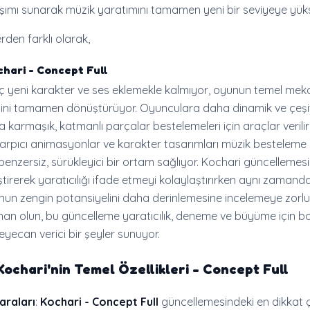
şımı sunarak müzik yaratımını tamamen yeni bir seviyeye yüks
den farklı olarak,
chari - Concept Full
ç yeni karakter ve ses eklemekle kalmıyor, oyunun temel mekan
iğini tamamen dönüştürüyor. Oyunculara daha dinamik ve çeşit
a karmaşık, katmanlı parçalar bestelemeleri için araçlar verilir
çarpıcı animasyonlar ve karakter tasarımları müzik besteleme 
benzersiz, sürükleyici bir ortam sağlıyor. Kochari güncellemes
ştirerek yaratıcılığı ifade etmeyi kolaylaştırırken aynı zamand
nun zengin potansiyelini daha derinlemesine incelemeye zorluy
man olun, bu güncelleme yaratıcılık, deneme ve büyüme için b
heyecan verici bir şeyler sunuyor.
Kochari
'nin Temel Özellikleri
- Concept Full
araları
:
Kochari - Concept Full
güncellemesindeki en dikkat ç