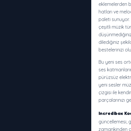
eklemelerden bi
hatları ve melo
paleti sunuyor.
çeşitli müzik 
düşünmediğiniz 
dilediğiniz şek
bestelerinizi o
Bu yeni ses or
ses katmanların
pürüzsüz elekt
yeni sesler müz
çizgisi ile ken
parçalarınızı g
Incredibox Ko
güncellemesi, 
zamankinden da