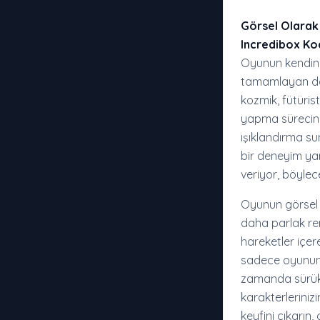
Görsel Olarak
Incredibox Koc
Oyunun kendine
tamamlayan dah
kozmik, fütüris
yapma sürecine 
ışıklandırma su
bir deneyim yar
veriyor, böylece
Oyunun görsel t
daha parlak ren
hareketler içer
sadece oyunun 
zamanda sürükl
karakterleriniz
keyfini çıkarın