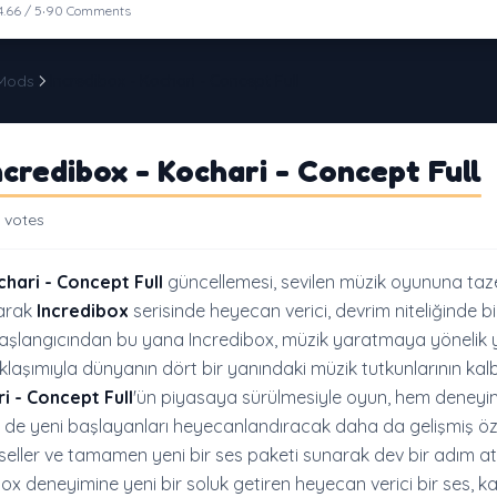
·
4.66 / 5
90 Comments
 Mods
Incredibox - Kochari - Concept Full
credibox - Kochari - Concept Full
 votes
hari - Concept Full
güncellemesi, sevilen müzik oyununa taze
tarak
Incredibox
serisinde heyecan verici, devrim niteliğinde b
Başlangıcından bu yana Incredibox, müzik yaratmaya yönelik ye
aklaşımıyla dünyanın dört bir yanındaki müzik tutkunlarının kalb
i - Concept Full
'ün piyasaya sürülmesiyle oyun, hem deneyim
 de yeni başlayanları heyecanlandıracak daha da gelişmiş özel
örseller ve tamamen yeni bir ses paketi sunarak dev bir adım at
ox deneyimine yeni bir soluk getiren heyecan verici bir ses, k