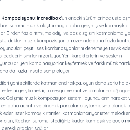
ik Kompozisyonu
:
Incredibox
'un önceki sürümlerinde ustalaş
ochari sürümü müzik oluşturmaya daha gelişmiş ve karmaşık bi
r. Birden fazla ritmi, melodiyi ve bas çizgisini katmanlama ye
şturdukları müzik kompozisyonları üzerinde daha fazla kontrol
ik, oyuncuları çeşitli ses kombinasyonlarını denemeye teşvik e
ileceklerin sınırlarını zorluyor. Yeni karakterlerin ve seslerin
yuncular yeni kombinasyonlar keşfetmek ve farklı müzik tarzla
ha da fazla fırsata sahip oluyor.
dileri yeni şekillerde katmanlandırdıkça, oyun daha zorlu hale 
erilerini geliştirmek için meşgul ve motive olmalarını sağlayan
r. Gelişmiş müzik kompozisyon sistemi, oyuncuların hareket v
ttiren daha ayrıntılı ve dinamik parçalar oluşturmasına olanak 
 eder. İster karmaşık ritimleri katmanlandırıyor ister melodiler
r olun, Kochari sürümü istediğiniz kadar karmaşık ve güçlü m
 gerekli araçları sağlar.