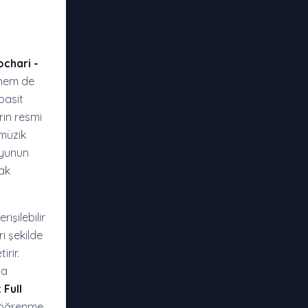
ochari -
 hem de
basit
rın resmi
 müzik
oyunun
cak
işilebilir
i şekilde
rir.
da
 Full
ak öğrenme