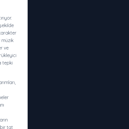
rıyor.
şekilde
karakter
r müzik
er ve
ükleyici
a tepki
rımları,
meler
nı
arın
bir tat