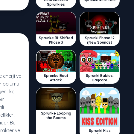
Sprunkies
Sprunke Bi-Shifted
Sprunki Phase 12
Phase 3
(New Sounds)
 enerji ve
Sprunke Beat
Sprunki Babies:
Attack
Daycare
ir bölümü
Interactive
nilikçi
ini
li
Sprunke Looping
likler,
the Rooms
ıyor. Bu
arakter ve
Sprunki Kiss