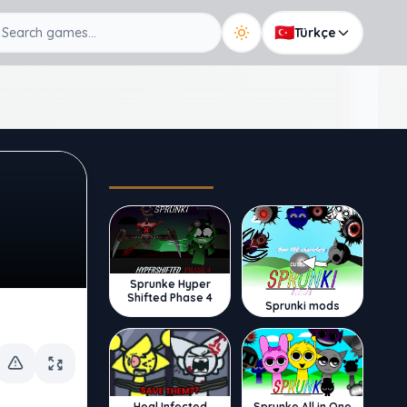
🇹🇷
Türkçe
Trending
Sprunke Hyper
Shifted Phase 4
Sprunki mods
Sprunke All in One
Heal Infected