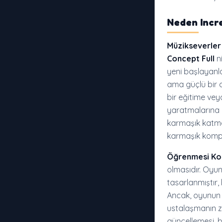
Neden
Incr
Müzikseverler 
Concept Full
ni
yeni başlayanla
ama güçlü bir a
bir eğitime vey
yaratmalarına o
karmaşık katman
karmaşık kompo
Öğrenmesi Kol
olmasıdır. Oyu
tasarlanmıştır,
Ancak, oyunun 
ustalaşmanın z
güncellemesi, b