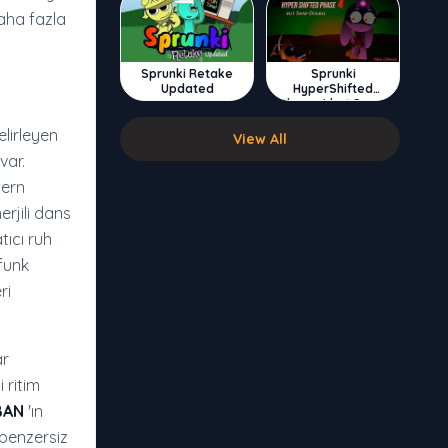
daha fazla
Sprunki Retake
Sprunki
Updated
HyperShifted
Phase 4 but Swap
Double
lirleyen
View All
var.
dern
erjili dans
tıcı ruh
 funk
ri
ar
 ritim
BAN
'ın
 benzersiz