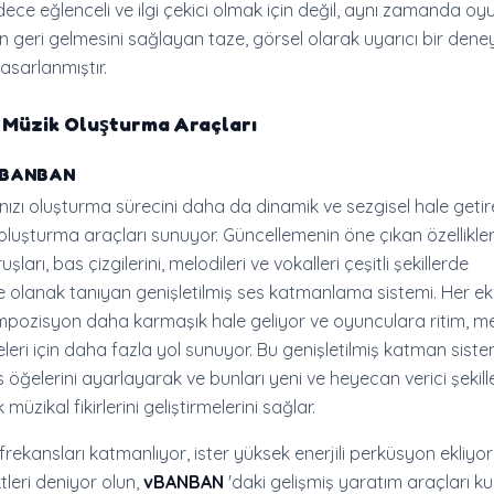
dece eğlenceli ve ilgi çekici olmak için değil, aynı zamanda oy
in geri gelmesini sağlayan taze, görsel olarak uyarıcı bir dene
asarlanmıştır.
ş Müzik Oluşturma Araçları
 vBANBAN
nızı oluşturma sürecini daha da dinamik ve sezgisel hale geti
oluşturma araçları sunuyor. Güncellemenin öne çıkan özellikleri
şları, bas çizgilerini, melodileri ve vokalleri çeşitli şekillerde
ne olanak tanıyan genişletilmiş ses katmanlama sistemi. Her ek
pozisyon daha karmaşık hale geliyor ve oyunculara ritim, me
ri için daha fazla yol sunuyor. Bu genişletilmiş katman siste
 öğelerini ayarlayarak ve bunları yeni ve heyecan verici şekill
müzikal fikirlerini geliştirmelerini sağlar.
 frekansları katmanlıyor, ister yüksek enerjili perküsyon ekliyo
tleri deniyor olun,
vBANBAN
'daki gelişmiş yaratım araçları kul