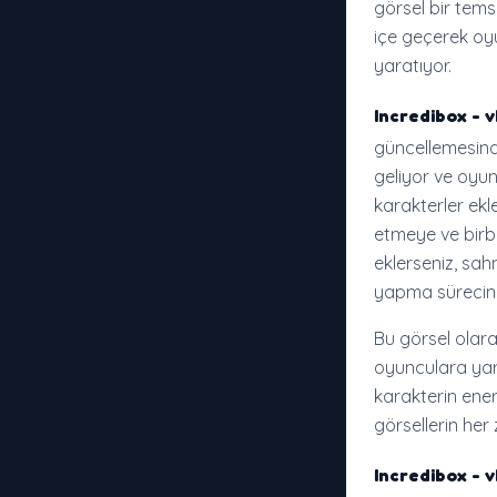
görsel bir temsi
içe geçerek oyu
yaratıyor.
Incredibox -
güncellemesinde
geliyor ve oyun
karakterler ekl
etmeye ve birbi
eklerseniz, sah
yapma sürecine
Bu görsel olara
oyunculara yarat
karakterin ene
görsellerin her
Incredibox -