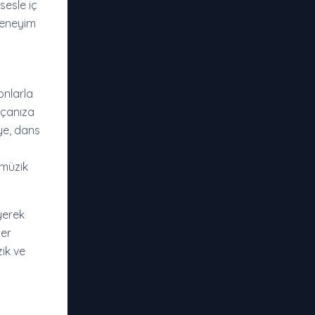
sesle iç
 deneyim
onlarla
rçanıza
eye, dans
 müzik
yerek
Her
ik ve