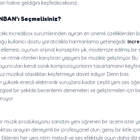
biri haline geldiğini keşfedeceksiniz.
NBAN
'ı Seçmelisiniz?
ceki Incredibox sürümlerinden ayıran en önemli özelliklerden bir
ğü kullanıcı dostu yaratıcılıkla harmanlama yeteneğidir.
Incre
llemesi, oyunun orijinal konseptini şık, modernize edilmiş bir 
 ve ritmik ritimleri karıştıran yepyeni bir müzikle geliştiriyor. Bu
yuncuları kendi sonik kompozisyonlarını tasarlamanın keyfini
uz müzikal olasılıkları keşfetmeye davet ediyor. Derin bas
yüksek enerjili elektronik vuruşlara kadar çeşitli yeni ses öğel
ezgisel bir şekilde becerilerini denemeleri ve geliştirmeleri için bi
ruyor.
ister müzik prodüksiyonu sanatını yeni öğrenen bir acemi ister ye
oktası arayan deneyimli bir profesyonel olun, geniş bir kitle için e
. Eklenen her yeni ritim, melodi ve ses efektiyle oyun daha da s