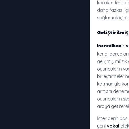
karakterleri sa
daha fazlası iç
sağlamak için t
Geliştirilmi
Incredibox -
kendi parçaları
gelişmiş müzik 
oyuncuların vuru
birleştirmeleri
katmanıyla kom
armoni denemele
oyuncuların ses
araya getirerek 
İster derin bas
yeni
vokal
efek