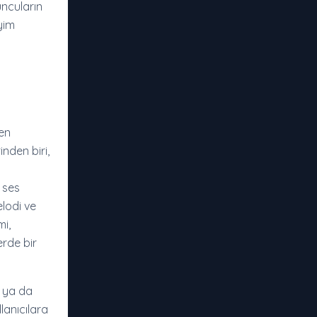
uncuların
yim
ren
nden biri,
 ses
lodi ve
mi,
erde bir
r ya da
lanıcılara