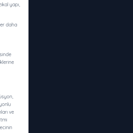
ikal yapı,
ster daha
esinde
klerine
üsyon,
syonlu
ları ve
itmi
ecinin