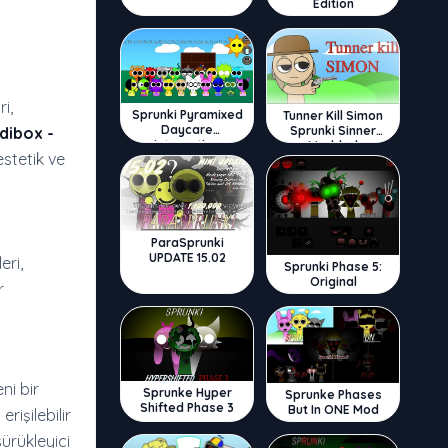
Edition
i,
Sprunki Pyramixed
Tunner Kill Simon
Daycare
Sprunki Sinner
dibox -
Interactive
Modded
estetik ve
ParaSprunki
UPDATE 15.02
eri,
Sprunki Phase 5:
Original
r
ni bir
Sprunke Hyper
Sprunke Phases
Shifted Phase 3
But In ONE Mod
rişilebilir
ürükleyici