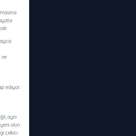
urmasına
hayata
lir.
layca
k ve
ap ediyor.
ğil, aynı
 yeni olun
gi çekici