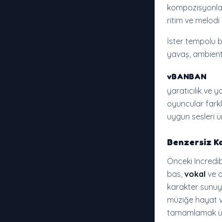
kompozisyonlar 
ritim ve melodi 
İster tempolu ba
yavaş, ambient
vBANBAN
yaratıcılık ve y
oyuncular farkl
uygun sesleri ür
Benzersiz Ka
Önceki Incredi
bas,
vokal
ve d
karakter sunuyo
müziğe hayat ve
tamamlamak üz