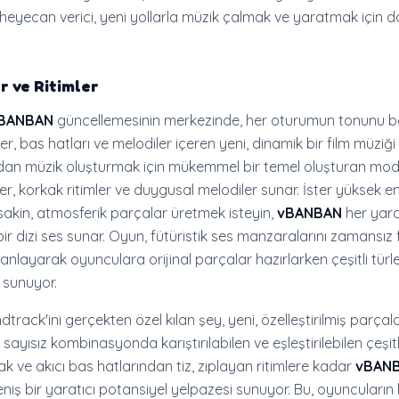
 heyecan verici, yeni yollarla müzik çalmak ve yaratmak için 
r ve Ritimler
 vBANBAN
güncellemesinin merkezinde, her oturumun tonunu be
mler, bas hatları ve melodiler içeren yeni, dinamik bir film müziği 
ırdan müzik oluşturmak için mükemmel bir temel oluşturan mo
ler, korkak ritimler ve duygusal melodiler sunar. İster yüksek en
 sakin, atmosferik parçalar üretmek isteyin,
vBANBAN
her yara
ir dizi ses sunar. Oyun, fütüristik ses manzaralarını zamansız
manlayarak oyunculara orijinal parçalar hazırlarken çeşitli türle
 sunuyor.
track'ini gerçekten özel kılan şey, yeni, özelleştirilmiş parçal
sayısız kombinasyonda karıştırılabilen ve eşleştirilebilen çeşitli
şak ve akıcı bas hatlarından tiz, zıplayan ritimlere kadar
vBAN
eniş bir yaratıcı potansiyel yelpazesi sunuyor. Bu, oyuncuların