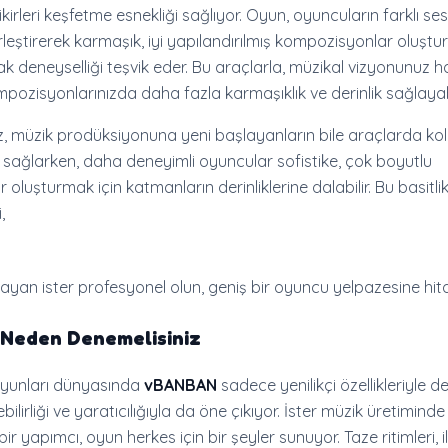
fikirleri keşfetme esnekliği sağlıyor. Oyun, oyuncuların farklı ses
rleştirerek karmaşık, iyi yapılandırılmış kompozisyonlar oluşt
k deneyselliği teşvik eder. Bu araçlarla, müzikal vizyonunuz 
mpozisyonlarınızda daha fazla karmaşıklık ve derinlik sağlayabi
z, müzik prodüksiyonuna yeni başlayanların bile araçlarda ko
 sağlarken, daha deneyimli oyuncular sofistike, çok boyutlu
oluşturmak için katmanların derinliklerine dalabilir. Bu basitli
,
aşlayan ister profesyonel olun, geniş bir oyuncu yelpazesine hit
Neden Denemelisiniz
yunları dünyasında
vBANBAN
sadece yenilikçi özellikleriyle de
ilirliği ve yaratıcılığıyla da öne çıkıyor. İster müzik üretiminde
bir yapımcı, oyun herkes için bir şeyler sunuyor. Taze ritimleri, il