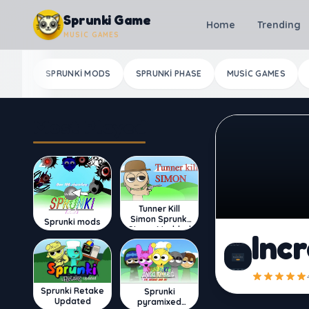
Skip to content
Sprunki Game
Home
Trending
MUSIC GAMES
SPRUNKI MODS
SPRUNKI PHASE
MUSIC GAMES
Most Played
Tunner Kill
Simon Sprunki
Sprunki mods
Sinner Modded
Inc
Sprunki Retake
Sprunki
Updated
pyramixed