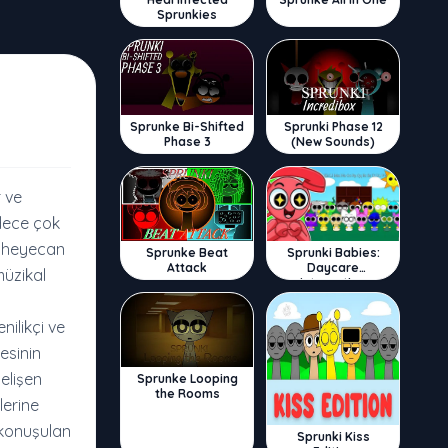
Sprunkies
Sprunke Bi-Shifted
Sprunki Phase 12
Phase 3
(New Sounds)
 ve
dece çok
a heyecan
Sprunke Beat
Sprunki Babies:
Attack
Daycare
müzikal
Interactive
nilikçi ve
esinin
gelişen
Sprunke Looping
the Rooms
lerine
 konuşulan
Sprunki Kiss