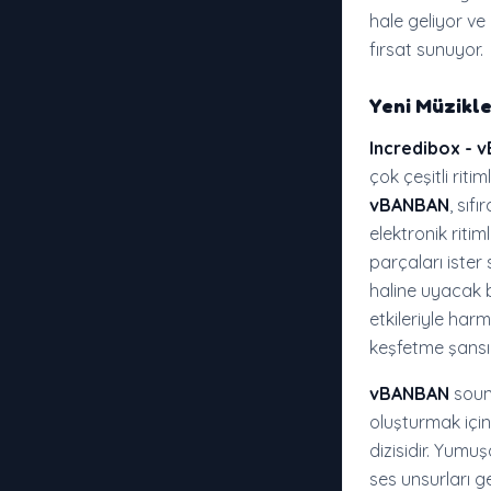
hale geliyor ve
fırsat sunuyor.
Yeni Müzikle
Incredibox -
çok çeşitli riti
vBANBAN
, sıf
elektronik ritim
parçaları ister
haline uyacak b
etkileriyle har
keşfetme şansı
vBANBAN
sound
oluşturmak için 
dizisidir. Yumu
ses unsurları g