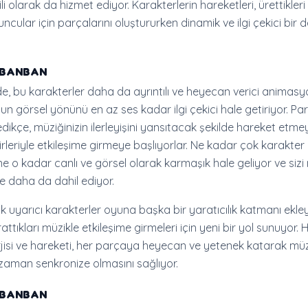
li olarak da hizmet ediyor. Karakterlerin hareketleri, ürettikleri 
ncular için parçalarını oluştururken dinamik ve ilgi çekici bir
 vBANBAN
, bu karakterler daha da ayrıntılı ve heyecan verici animasy
un görsel yönünü en az ses kadar ilgi çekici hale getiriyor. Pa
edikçe, müziğinizin ilerleyişini yansıtacak şekilde hareket etm
rleriyle etkileşime girmeye başlıyorlar. Ne kadar çok karakter
ne o kadar canlı ve görsel olarak karmaşık hale geliyor ve sizi
 daha da dahil ediyor.
k uyarıcı karakterler oyuna başka bir yaratıcılık katmanı ekle
tıkları müzikle etkileşime girmeleri için yeni bir yol sunuyor. 
rjisi ve hareketi, her parçaya heyecan ve yetenek katarak müz
 zaman senkronize olmasını sağlıyor.
 vBANBAN