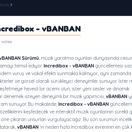
 Mods
Incredibox - vBANBAN
ncredibox - vBANBAN
 votes
n vBANBAN Sürümü
, müzik yaratma oyunları dünyasında cesur
ramayı temsil ediyor.
Incredibox - vBANBAN
güncellemesi sa
odern vuruş ve vokal efekti sunmakla kalmıyor, aynı zamand
akterler ve görsel olarak sürükleyici deneyimler sunuyor. İster 
 keşfetmeye hevesli bir acemi olun, ister yeni sesler ve dinamik
 denemek isteyen deneyimli bir müzik yapımcısı,
vBANBAN
ye
 ortam sunuyor. Bu makalede,
Incredibox - vBANBAN
güncellem
zelliklerini keşfedecek ve interaktif müzik oyunlarının sürekli 
öne çıkaran unsurları vurgulayacağız. Bu son sürümün incelik
dalarak,
vBANBAN
'ın neden hızla Incredibox evreninin en çok