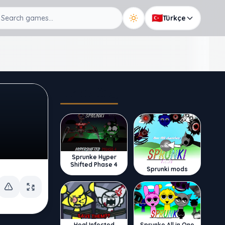
🇹🇷
Türkçe
Trending
Sprunke Hyper
Shifted Phase 4
Sprunki mods
Sprunke All in One
Heal Infected