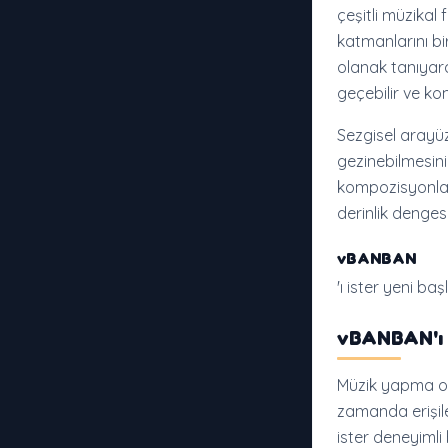
çeşitli müzikal 
katmanlarını bi
olanak tanıyara
geçebilir ve ko
Sezgisel arayü
gezinebilmesini
kompozisyonlar 
derinlik dengesi
vBANBAN
'ı ister yeni b
vBANBAN'ı
Müzik yapma o
zamanda erişileb
ister deneyimli 