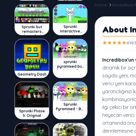
DELUXE
Home
Incredibox
Sprunki
About I
Sprunki but
Interactive
remasters
Wenda
Cancelled
8983
Incredibox'u
sprunki
pyramixed but
dinamik bir sıç
broker is alive
Geometry Dash
sayıda yeni, m
verici yeni kar
yaratıcılığınızı
kombinasyonlar
Sprunki
ilgi çekici bir
Pyramixed - But
Sprunki Phase
Upin & Ipin oc
heyecan verici ö
5: Original
ortamında onu 
derinlemesine 