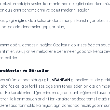
oluşturmak için sesleri katmanlamanın keyfini çıkarırken müz
anlayışlarını denemelerini ve geliştirmelerini sağlar.
s çizgileriyle akılda kalıcı bir dans marşını karıştırıyor olun, i
 parçalarla denemeler yapıyor olun,
apının doğru dengesini sağlar. Özelleştirilebilir ses öğeleri say
ı ritimler, vuruşlar ve melodilerle denemeler yaparak kendi zev
etebilirler.
rakterler ve Görseller
box sürümlerinde olduğu gibi,
vBANBAN
güncellemesi de perk
aha fazlası gibi farklı ses öğelerini temsil eden bir dizi anima
r. Bu karakterleri diğerlerinden ayıran, canlı, eğlenceli tasarım
ren ilgili animasyonlarıdır. Her karakter sadece temsil ettiği r
ere tasarlanmakla kalmıyor, aynı zamanda müzik yapım sür