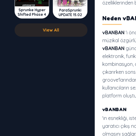
özelliklerinden 
Sprunke Hyper
ParaSprunki
Shifted Phase 4
UPDATE 15.02
Neden
vBA
View All
vBANBAN
'ı ön
müzikal özgürlü
vBANBAN
günce
elektronik, funk
kombinasyon, o
çıkarırken sons
groove'larından 
kullanıcıların s
platform oluştu
vBANBAN
'ın esnekliği, 
yaratıcı çıkış n
olmasını sağlar