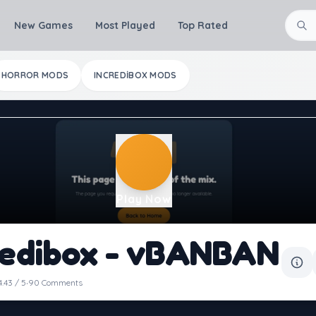
New Games
Most Played
Top Rated
HORROR MODS
INCREDIBOX MODS
Play Now
redibox - vBANBAN
·
4.43 / 5
90 Comments