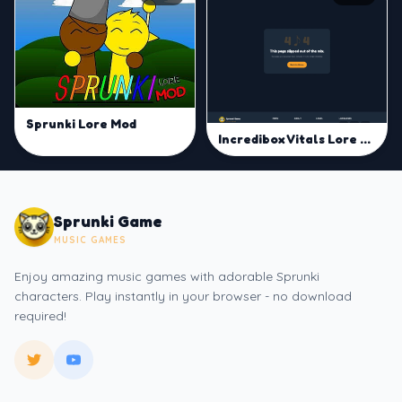
Sprunki Lore Mod
Incredibox Vitals Lore Project
Sprunki Game
MUSIC GAMES
Enjoy amazing music games with adorable Sprunki
characters. Play instantly in your browser - no download
required!