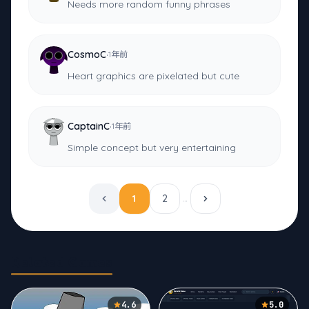
Needs more random funny phrases
·
CosmoC
1年前
Heart graphics are pixelated but cute
·
CaptainC
1年前
Simple concept but very entertaining
1
2
…
Related Games
4.6
5.0