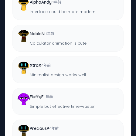
·
AlphaAndy
1年前
Interface could be more modern
·
NobleN
1年前
Calculator animation is cute
·
XtraX
1年前
Minimalist design works well
·
FluffyF
1年前
Simple but effective time-waster
·
PreciousP
1年前