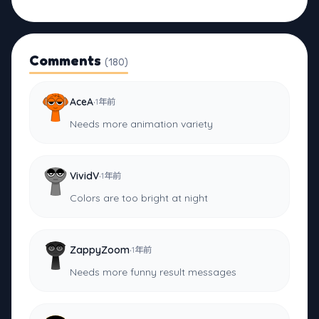
Comments
(180)
·
AceA
1年前
Needs more animation variety
·
VividV
1年前
Colors are too bright at night
·
ZappyZoom
1年前
Needs more funny result messages