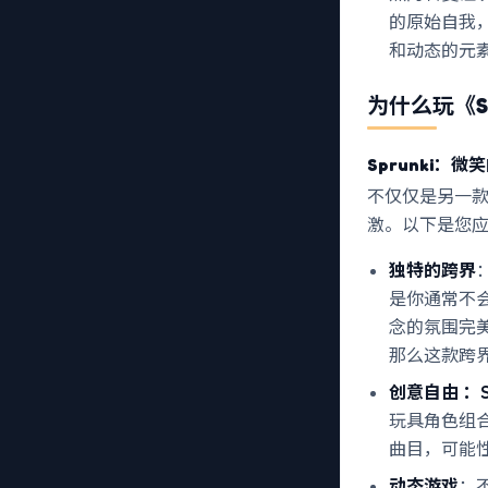
的原始自我
和动态的元
为什么玩
《S
Sprunki：
不仅仅是另一
激。以下是您应
独特的跨界
是你通常不
念的氛围完
那么这款跨
创意自由
：
玩具角色组
曲目，可能
动态游戏
：