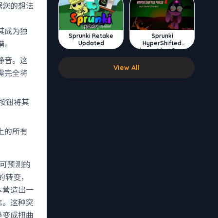
据您的想法
其成为独
Sprunki Retake
Sprunki
谐。
Updated
HyperShifted
Phase 4 but Swap
Double
静音。这
View All
需完全将
按钮将其
上的所有
可预测的
怕的转变，
本营造出一
念。这种突
是变成扭曲