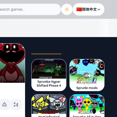
🇨🇳
简体中文
Trending
Sprunke Hyper
Shifted Phase 4
Sprunki mods
Sprunke All in One
Heal Infected