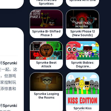
Sprunkies
Sprunke Bi-Shifted
Sprunki Phase 12
Phase 3
(New Sounds)
将
Sprunki
Sprunke Beat
Sprunki Babies:
Attack
Daycare
在一起。这
Interactive
中，但游戏
玩家控制玩
增添惊喜和
Sprunke Looping
the Rooms
将
Sprunki
Sprunki Kiss