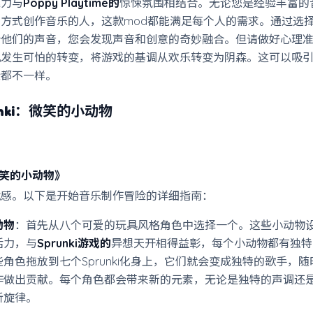
魅力与
Poppy Playtime的
惊悚氛围相结合。无论您是经验丰富的
方式创作音乐的人，这款mod都能满足每个人的需求。通过选
合他们的声音，您会发现声音和创意的奇妙融合。但请做好心理
机发生可怕的转变，将游戏的基调从欢乐转变为阴森。这可以吸
验都不一样。
unki：微笑的小动物
：微笑的小动物》
就感。以下是开始音乐制作冒险的详细指南：
动物
：首先从八个可爱的玩具风格角色中选择一个。这些小动物
活力，与
Sprunki游戏的
异想天开相得益彰，每个小动物都有独特
角色拖放到七个Sprunki化身上，它们就会变成独特的歌手，
作做出贡献。每个角色都会带来新的元素，无论是独特的声调还
听旋律。