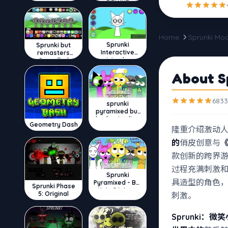
DELUXE
Home
Sprunki Mo
Sprunki
Sprunki but
Interactive
remasters
Wenda
Cancelled
About Sp
6833
sprunki
pyramixed but
broker is alive
Geometry Dash
隆重介绍激动
的
俏皮创意与
《
款创新的跨界
过程充满刺激
Sprunki
具造型的角色
Pyramixed - But
Sprunki Phase
Upin & Ipin oc
5: Original
刺激。
Sprunki：微