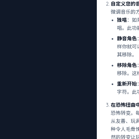
自定义您的
微调音乐的
独唱
：如
唱。此功
静音角色
样你就可
其移除。
移除角色
移除。这
重新开始
字符。此
在恐怖扭曲
恐怖转变。每
从友善、玩
种令人毛骨
然的转变让