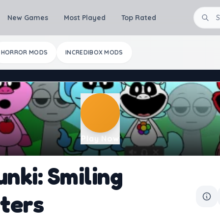
New Games
Most Played
Top Rated
HORROR MODS
INCREDIBOX MODS
Play Now
unki: Smiling
tters