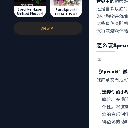
世界中的
熟悉
还是喜欢以独特
Sprunke Hyper
ParaSprunki
Shifted Phase 4
UPDATE 15.02
的小动物并混
这些角色会随
View All
保每次游戏体
怎么玩
Spr
玩
《Sprunki
既简单又有成
选择你的小
鲜艳、充满
个性。将这些
您的音乐创
得益彰的动