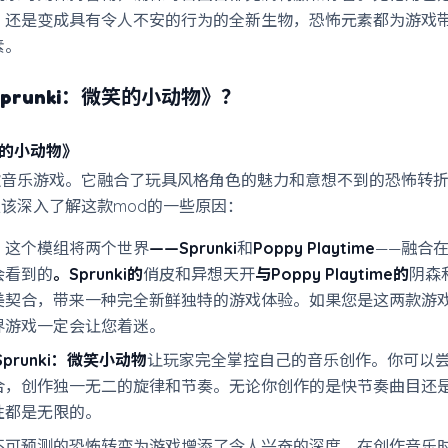
，还是变成具有令人不安的行为的全新生物，恐怖元素都为游戏
素。
prunki：微笑的小动物
》？
微笑的小动物》
款音乐游戏。它融合了玩具风格角色的魅力和意想不到的恐怖转
该深入了解这款mod的一些原因：
：这个模组将两个世界
——Sprunki
和
Poppy Playtime
——融合
会看到的
。Sprunki的
俏皮和异想天开
与Poppy Playtime的
阴森
美契合，带来一种完全新鲜独特的游戏体验。如果您是这两款游
界游戏一定会让您着迷。
Sprunki：微笑小动物
让玩家完全掌控自己的音乐创作。你可以
合，创作独一无二的旋律和节奏。无论你创作的是快节奏曲目还
性都是无限的。
不可预测的恐怖转变为游戏增添了令人兴奋的深度。在创作音乐