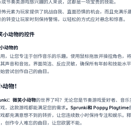
乐或节奏类游戏感兴趣的人来说，这都是一项宝贵的技能。
恐怖元素为玩家提供了挑战自我、直面恐惧的机会，而且充满乐
来的转变让玩家时刻保持警惕，以轻松的方式应对悬念和惊喜。
微笑小动物
的控件
微笑小动物的
易用，让您专注于创作音乐的乐趣。使用鼠标拖放并操控角色，
整其声音和音效。界面简洁、反应灵敏，确保所有年龄和技能水
开始尝试创作自己的曲目。
小动物！
runki：微笑小动物
的世界了吗？无论您是节奏游戏爱好者、音乐
游戏，这款游戏都能满足您的需求
。Sprunki和
Poppy Playtime
游戏都充满意想不到的转折，让您连续数小时保持专注和娱乐。
怖，创作令人难忘的曲目，让您欲罢不能。