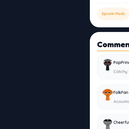
Sprunki Mods
Commen
PopPrin
Catchy 
·
FolkFan
Acoustic
Cheerfu