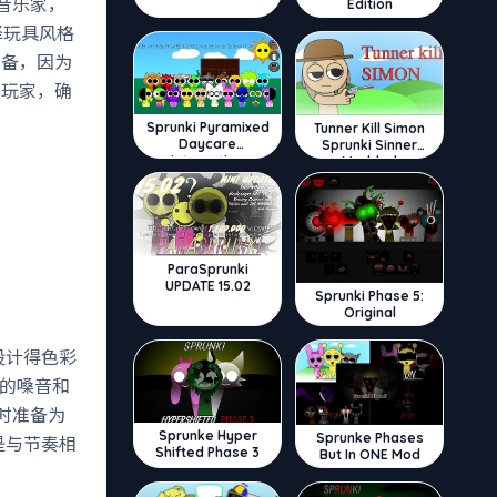
音乐家，
Edition
择玩具风格
准备，因为
引玩家，确
Sprunki Pyramixed
Tunner Kill Simon
Daycare
Sprunki Sinner
Interactive
Modded
ParaSprunki
UPDATE 15.02
Sprunki Phase 5:
Original
设计得色彩
的嗓音和
随时准备为
Sprunke Hyper
Sprunke Phases
是与节奏相
Shifted Phase 3
But In ONE Mod