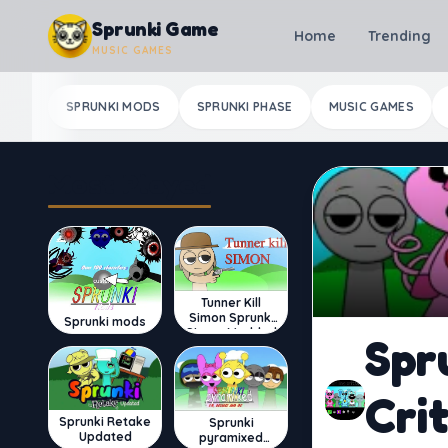
Skip to content
Sprunki Game
Home
Trending
MUSIC GAMES
SPRUNKI MODS
SPRUNKI PHASE
MUSIC GAMES
Most Played
Tunner Kill
Simon Sprunki
Sprunki mods
Sinner Modded
Spr
Cri
Sprunki Retake
Sprunki
Updated
pyramixed