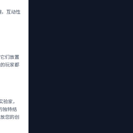
趣，互动性
将它们放置
平的玩家都
实验家，
的独特结
释放您的创