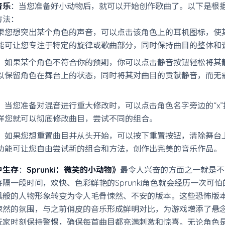
音乐
：当您准备好小动物后，就可以开始创作歌曲了。以下是根
方法：
果您想突出某个角色的声音，可以点击该角色上的耳机图标，使
能可让您专注于特定的旋律或歌曲部分，同时保持曲目的整体和
：如果某个角色不符合你的预期，你可以点击静音按钮轻松将其
以保留角色在舞台上的状态，同时将其对曲目的贡献静音，而无
：当您准备对混音进行重大修改时，可以点击角色名字旁边的“x”
样您就可以彻底修改曲目，尝试不同的组合。
：如果您想重置曲目并从头开始，可以按下重置按钮，清除舞台
功能可让您自由尝试新的组合和方法，创作出完美的音乐作品。
中生存
：
Sprunki：微笑的小动物》
最令人兴奋的方面之一就是不
隔一段时间，欢快、色彩鲜艳的Sprunki角色就会经历一次可
具般的人物形象转变为令人毛骨悚然、不安的版本。这些恐怖版
悚然的氛围，与之前俏皮的音乐形成鲜明对比，为游戏增添了悬
玩家时刻保持警惕，确保每首曲目都充满刺激和惊喜。无论角色