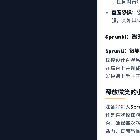
于任何对音
直面恐惧
：
强。突如其
Sprunki：
Sprunki：
操控设计直观
在舞台上并调
能快速上手并
释放微笑的
准备好进入
Sp
还是喜欢惊悚
合，确保每次
造力，直面恐