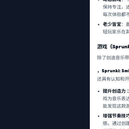
保持专注，
每次体验都
老少皆宜
：
轻玩家乐在
游戏《Spru
除了创造音乐
，Sprunki: Smi
还具有认知和
提升创造力
戏为音乐表
能发现这款
增强节奏技
感。通过创