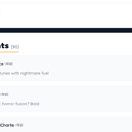
ts
(90)
·
ce
1年前
tunes with nightmare fuel
1年前
 horror fusion? Bold
·
lCharlie
1年前