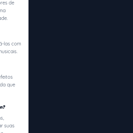
ores de
uma
ade.
há-las com
usicais.
feitos
ida que
n?
s,
ar suas