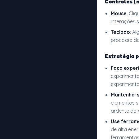
Controles (
Mouse
: Cli
interações s
Teclado
: A
processo de
Estratégia p
Faça exper
experimenta
experimenta
Mantenha-s
elementos s
ardente do 
Use ferrame
de alta ene
ferramentas