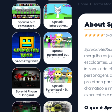
DELUXE
Home
Horror Mod
Sprunki
About S
Sprunki but
Interactive
remasters
Wenda
Cancelled
1540
Sprunki RedSu
sprunki
pyramixed but
mergulha os jo
broker is alive
Geometry Dash
escaldantes. E
introduzindo e
personagens d
projetado para
Sprunki
dramático e im
Pyramixed - But
Sprunki Phase
Upin & Ipin oc
experientes e 
5: Original
O que é
Spr