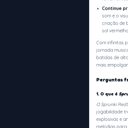
Continue p
som e o vis
criação de 
sol vermelho
Com infinitas p
jornada musica
batidas de al
mais empolgant
Perguntas f
1.
O que é
Spr
O Sprunki Red
jogabilidade t
explosivas e a
melodias para