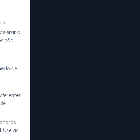
s
os.
celerar o
sição.
medo de
iferentes
ade
 sonoros
. Use as