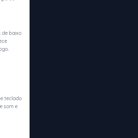
s de baixo
ece
ogo.
de teclado
de som e