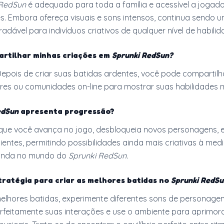
 RedSun
é adequado para toda a família e acessível a jogad
s. Embora ofereça visuais e sons intensos, continua sendo 
adável para indivíduos criativos de qualquer nível de habilid
artilhar minhas criações em
Sprunki RedSun?
epois de criar suas batidas ardentes, você pode compartil
ares ou comunidades on-line para mostrar suas habilidades m
edSun
apresenta progressão?
que você avança no jogo, desbloqueia novos personagens, e
entes, permitindo possibilidades ainda mais criativas à med
funda no mundo do
Sprunki RedSun.
tratégia para criar as melhores batidas no
Sprunki RedSu
melhores batidas, experimente diferentes sons de personagen
feitamente suas interações e use o ambiente para aprimor