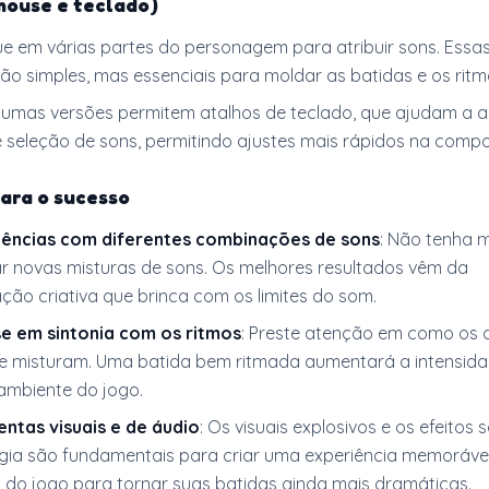
mouse e teclado)
que em várias partes do personagem para atribuir sons. Essa
ão simples, mas essenciais para moldar as batidas e os ritm
lgumas versões permitem atalhos de teclado, que ajudam a a
 seleção de sons, permitindo ajustes mais rápidos na compo
ara o sucesso
iências com diferentes combinações de sons
: Não tenha 
r novas misturas de sons. Os melhores resultados vêm da
ção criativa que brinca com os limites do som.
e em sintonia com os ritmos
: Preste atenção em como os d
e misturam. Uma batida bem ritmada aumentará a intensid
ambiente do jogo.
ntas visuais e de áudio
: Os visuais explosivos e os efeitos
rgia são fundamentais para criar uma experiência memorável
 do jogo para tornar suas batidas ainda mais dramáticas.