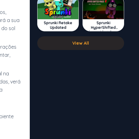
os,
rá a sua
Sprunki Retake
Sprunki
Updated
HyperShifted
 do sol
Phase 4 but Swap
Double
View All
erações
ntar,
l na
das, verá
 a
biente