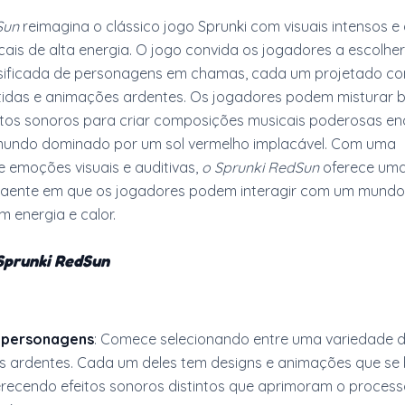
Sun
reimagina o clássico jogo Sprunki com visuais intensos e
cais de alta energia. O jogo convida os jogadores a escolhe
ersificada de personagens em chamas, cada um projetado c
tidas e animações ardentes. Os jogadores podem misturar b
itos sonoros para criar composições musicais poderosas e
undo dominado por um sol vermelho implacável. Com uma
 emoções visuais e auditivas,
o Sprunki RedSun
oferece um
traente em que os jogadores podem interagir com um mundo
m energia e calor.
Sprunki RedSun
 personagens
: Comece selecionando entre uma variedade 
 ardentes. Cada um deles tem designs e animações que se
ferecendo efeitos sonoros distintos que aprimoram o proces