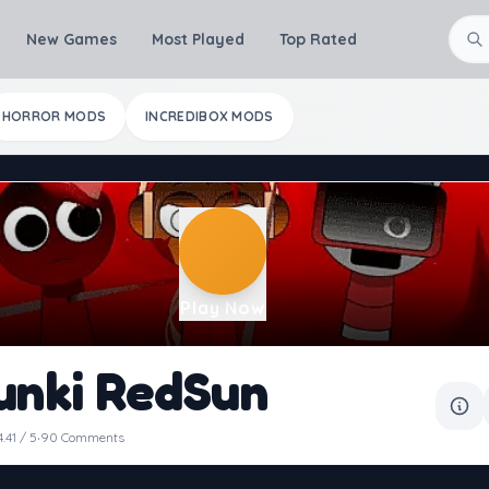
New Games
Most Played
Top Rated
HORROR MODS
INCREDIBOX MODS
Play Now
unki RedSun
·
4.41 / 5
90 Comments