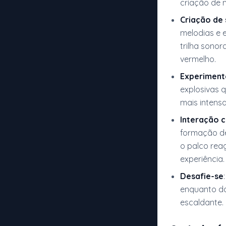
criação de 
Criação de 
melodias e 
trilha sonor
vermelho.
Experiment
explosivas 
mais intens
Interação 
formação de
o palco rea
experiência.
Desafie-se
enquanto do
escaldante.