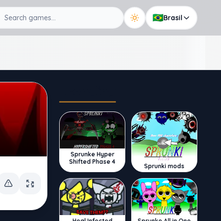
🇧🇷
Brasil
Trending
Sprunke Hyper
Shifted Phase 4
Sprunki mods
Sprunke All in One
Heal Infected