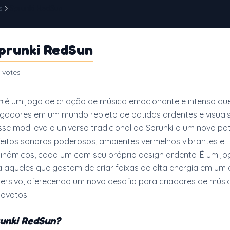
s
Sprunki RedSun
prunki RedSun
 votes
n
é um jogo de criação de música emocionante e intenso qu
gadores em um mundo repleto de batidas ardentes e visuai
sse mod leva o universo tradicional do Sprunki a um novo pa
feitos sonoros poderosos, ambientes vermelhos vibrantes e
inâmicos, cada um com seu próprio design ardente. É um jo
 aqueles que gostam de criar faixas de alta energia em um
ersivo, oferecendo um novo desafio para criadores de músi
novatos.
unki RedSun?