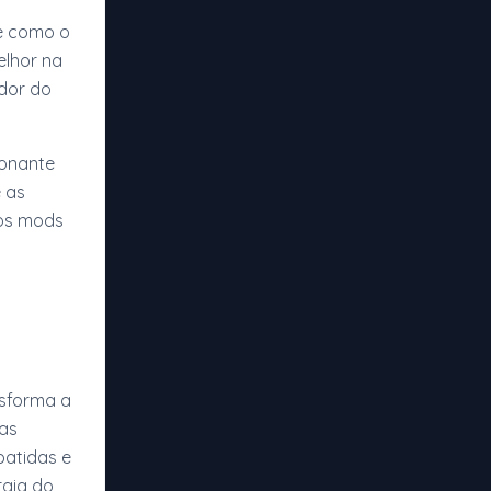
e como o
elhor na
dor do
onante
e as
dos mods
nsforma a
ras
batidas e
rgia do