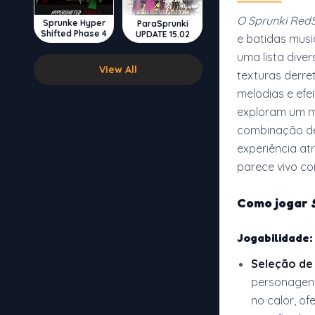
O Sprunki Red
Sprunke Hyper
ParaSprunki
Shifted Phase 4
UPDATE 15.02
e batidas musi
uma lista div
View All
texturas derre
melodias e efe
exploram um m
combinação de
experiência a
parece vivo co
Como jogar
Jogabilidade:
Seleção de
personagens
no calor, o