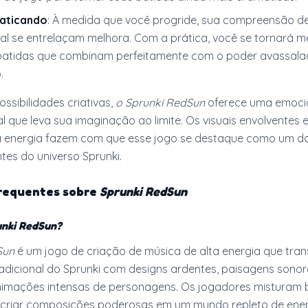
raticando
: À medida que você progride, sua compreensão d
ual se entrelaçam melhora. Com a prática, você se tornará m
batidas que combinam perfeitamente com o poder avassala
.
ossibilidades criativas,
o Sprunki RedSun
oferece uma emoci
l que leva sua imaginação ao limite. Os visuais envolventes 
ta energia fazem com que esse jogo se destaque como um 
es do universo Sprunki.
requentes sobre
Sprunki RedSun
unki RedSun?
Sun
é um jogo de criação de música de alta energia que tra
radicional do Sprunki com designs ardentes, paisagens sono
nimações intensas de personagens. Os jogadores misturam 
 criar composições poderosas em um mundo repleto de ene