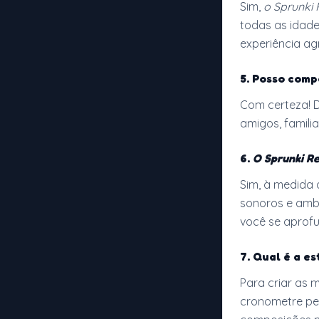
Sim,
o Sprunki
todas as idade
experiência agr
5.
Posso comp
Com certeza! D
amigos, famili
6.
O Sprunki R
Sim, à medida 
sonoros e ambi
você se apro
7.
Qual é a es
Para criar as 
cronometre per