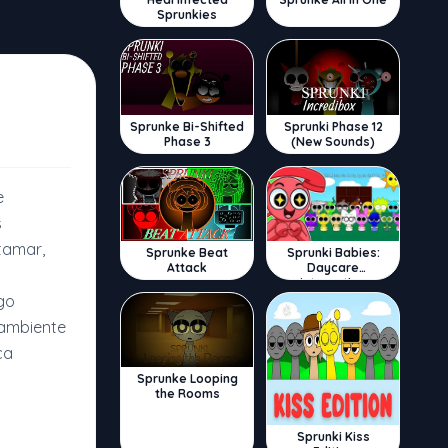
Sprunkies
Sprunke Bi-Shifted
Sprunki Phase 12
Phase 3
(New Sounds)
e
s
tamar,
Sprunke Beat
Sprunki Babies:
Attack
Daycare
Interactive
go
 ambiente
ca
Sprunke Looping
the Rooms
Sprunki Kiss