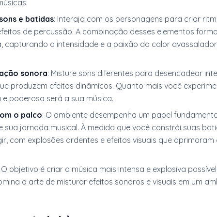
músicas.
sons e batidas
: Interaja com os personagens para criar ritm
efeitos de percussão. A combinação desses elementos forma
a, capturando a intensidade e a paixão do calor avassalador
ação sonora
: Misture sons diferentes para desencadear int
que produzem efeitos dinâmicos. Quanto mais você experime
a e poderosa será a sua música.
com o palco
: O ambiente desempenha um papel fundamenta
 sua jornada musical. À medida que você constrói suas bati
gir, com explosões ardentes e efeitos visuais que aprimoram
: O objetivo é criar a música mais intensa e explosiva possível
mina a arte de misturar efeitos sonoros e visuais em um am