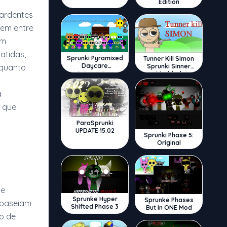
Edition
 ardentes
rem entre
om
atidas,
Sprunki Pyramixed
Tunner Kill Simon
Daycare
Sprunki Sinner
nquanto
Interactive
Modded
a
 que
ParaSprunki
UPDATE 15.02
Sprunki Phase 5:
Original
de
Sprunke Hyper
Sprunke Phases
 baseiam
Shifted Phase 3
But In ONE Mod
so de