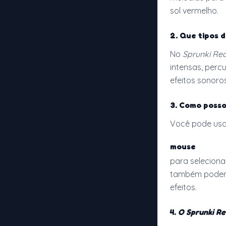
sol vermelho.
2.
Que tipos d
No
Sprunki Re
intensas, per
efeitos sonoro
3.
Como posso
Você pode usa
mouse
para seleciona
também podem 
efeitos.
4.
O Sprunki R