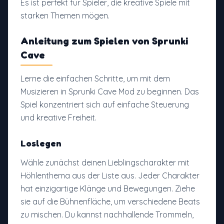
Es ist perfekt für Spieler, die kreative Spiele mit
starken Themen mögen.
Anleitung zum Spielen von Sprunki
Cave
Lerne die einfachen Schritte, um mit dem
Musizieren in Sprunki Cave Mod zu beginnen. Das
Spiel konzentriert sich auf einfache Steuerung
und kreative Freiheit.
Loslegen
Wähle zunächst deinen Lieblingscharakter mit
Höhlenthema aus der Liste aus. Jeder Charakter
hat einzigartige Klänge und Bewegungen. Ziehe
sie auf die Bühnenfläche, um verschiedene Beats
zu mischen. Du kannst nachhallende Trommeln,