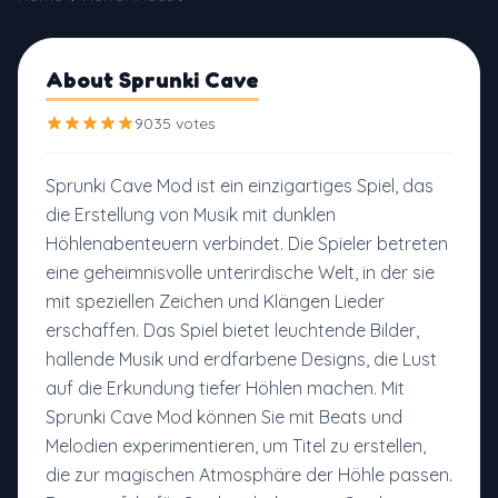
About Sprunki Cave
9035 votes
Sprunki Cave Mod ist ein einzigartiges Spiel, das
die Erstellung von Musik mit dunklen
Höhlenabenteuern verbindet. Die Spieler betreten
eine geheimnisvolle unterirdische Welt, in der sie
mit speziellen Zeichen und Klängen Lieder
erschaffen. Das Spiel bietet leuchtende Bilder,
hallende Musik und erdfarbene Designs, die Lust
auf die Erkundung tiefer Höhlen machen. Mit
Sprunki Cave Mod können Sie mit Beats und
Melodien experimentieren, um Titel zu erstellen,
die zur magischen Atmosphäre der Höhle passen.