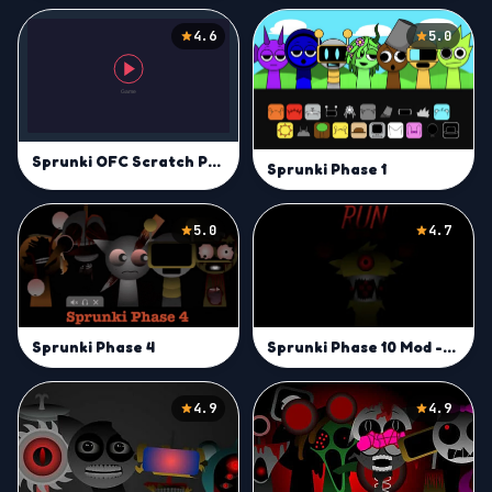
4.6
5.0
Sprunki OFC Scratch Port
Sprunki Phase 1
5.0
4.7
Sprunki Phase 10 Mod -Play on Sprunki Incredibox Game
Sprunki Phase 4
4.9
4.9