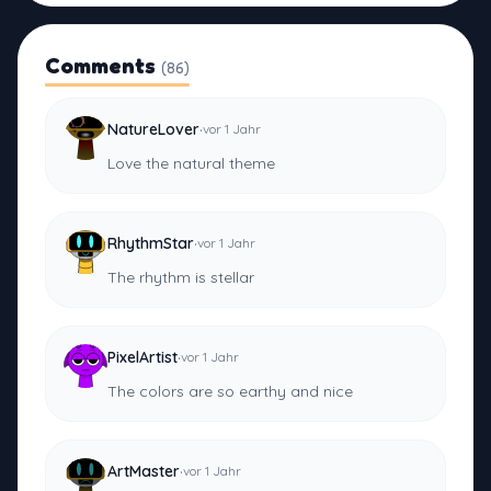
Comments
(86)
·
NatureLover
vor 1 Jahr
Love the natural theme
·
RhythmStar
vor 1 Jahr
The rhythm is stellar
·
PixelArtist
vor 1 Jahr
The colors are so earthy and nice
·
ArtMaster
vor 1 Jahr