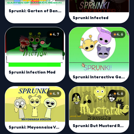
Sprunki: Garten of Banban Reskin
Sprunki Infected
4.7
4.6
Sprunki Infection Mod
Sprunki Interactive Game
4.9
4.6
Sprunki But Mustard Remake
Sprunki: Mayonnaise Version