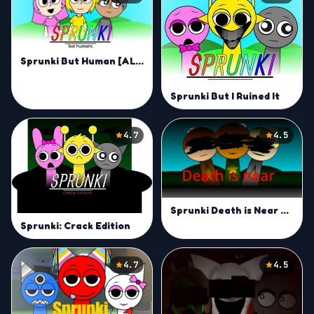
Sprunki But Human [ALL CHARACTERS]
Sprunki But I Ruined It
4.7
4.5
Sprunki Death is Near Mod
Sprunki: Crack Edition
4.7
4.5