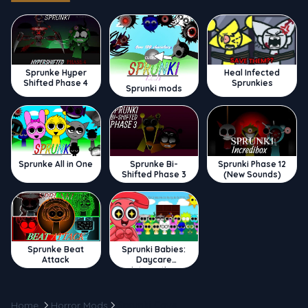
Sprunke Hyper
Heal Infected
Shifted Phase 4
Sprunkies
Sprunki mods
Sprunke All in One
Sprunke Bi-
Sprunki Phase 12
Shifted Phase 3
(New Sounds)
Sprunke Beat
Sprunki Babies:
Attack
Daycare
Interactive
Home
Horror Mods
Sprunki Cave