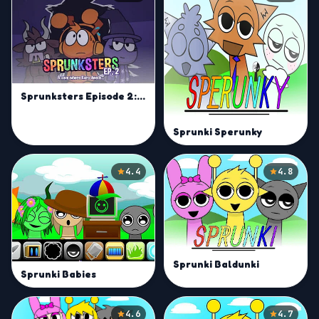
Sprunksters Episode 2: The Cave
Sprunki Sperunky
4.4
4.8
Sprunki Baldunki
Sprunki Babies
4.6
4.7