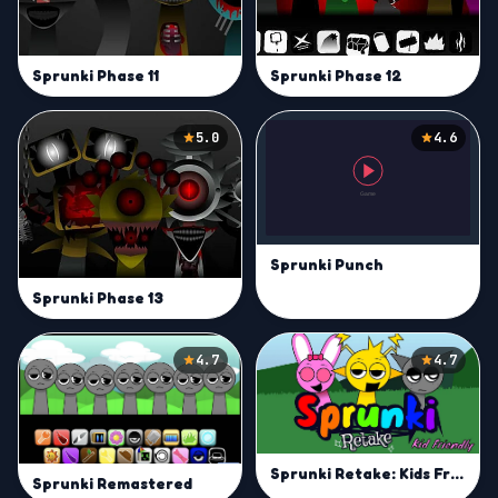
Sprunki Phase 11
Sprunki Phase 12
5.0
4.6
Sprunki Punch
Sprunki Phase 13
4.7
4.7
Sprunki Retake: Kids Friendly
Sprunki Remastered