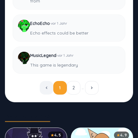
from
·
EchoEcho
vor 1 Jahr
Echo effects could be better
·
MusicLegend
vor 1 Jahr
This game is legendary
1
2
…
Related Games
4.5
4.9