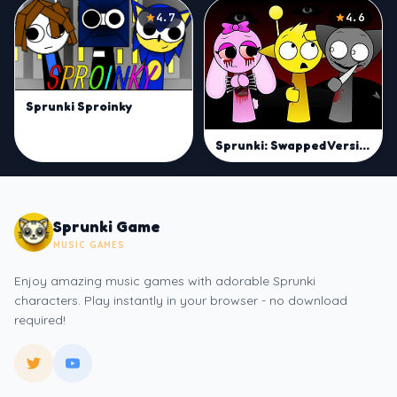
4.7
4.6
Sprunki Sproinky
Sprunki: Swapped Version
Sprunki Game
MUSIC GAMES
Enjoy amazing music games with adorable Sprunki
characters. Play instantly in your browser - no download
required!