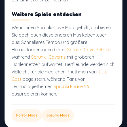
Weitere Spiele entdecken
Wenn Ihnen Sprunki Cave Mod gefällt, probieren
Sie doch auch diese anderen Musikabenteuer
aus: Schnelleres Tempo und größere
Herausforderungen bietet
Sprunki Cave Retake
,
während
Sprunki: Caverns
mit größeren
Höhlennetzen aufwartet. Tierfreunde werden sich
vielleicht für die niedlichen Rhythmen von
Kitty
Cats
begeistern, während Fans von
Technologiethemen
Sprunki Phase 56
ausprobieren können.
Horror Mods
Sprunki Mods