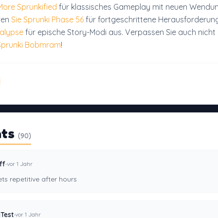
ore Sprunkified
für klassisches Gameplay mit neuen Wendu
ren
Sie Sprunki Phase 56
für fortgeschrittene Herausforderun
calypse
für epische Story-Modi aus. Verpassen Sie auch nicht
Sprunki Bobmram
!
ts
(90)
·
ff
vor 1 Jahr
ts repetitive after hours
·
Test
vor 1 Jahr