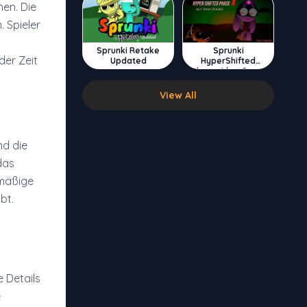
hen. Die
. Spieler
Sprunki Retake
Sprunki
der Zeit
Updated
HyperShifted
Phase 4 but Swap
Double
View All
nd die
das
lmäßige
bt.
e Details
e