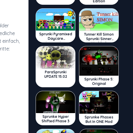
Edition
ilder
edliche
Sprunki Pyramixed
Tunner Kill Simon
Daycare
Sprunki Sinner
 einfach,
Interactive
Modded
itte:
ParaSprunki
UPDATE 15.02
Sprunki Phase 5:
Original
Sprunke Hyper
Sprunke Phases
Shifted Phase 3
But In ONE Mod