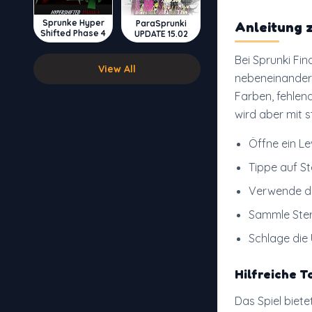
Sprunke Hyper
ParaSprunki
Anleitung z
Shifted Phase 4
UPDATE 15.02
Bei Sprunki Fin
View All
nebeneinander 
Farben, fehlen
wird aber mit s
Öffne ein Le
Tippe auf St
Verwende di
Sammle Ster
Schlage die
Hilfreiche T
Das Spiel biete