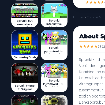
DELUXE
Home
Sprunki Mo
Sprunki
Sprunki but
Interactive
remasters
Wenda
Cancelled
About Sp
3962
sprunki
pyramixed but
broker is alive
Geometry Dash
Sprunki Find The
Veränderungen 
Kombination de
Unterschied-He
Sprunki
Altersgruppen. 
Pyramixed - But
Sprunki Phase
Upin & Ipin oc
5: Original
zusammentun, w
zeitlich begren
Denksportübun