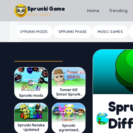
Skip to content
Sprunki Game
Home
Trending
MUSIC GAMES
SPRUNKI MODS
SPRUNKI PHASE
MUSIC GAMES
Most Played
Tunner Kill
Simon Sprunki
Sprunki mods
Sinner Modded
Spr
Dif
Sprunki Retake
Sprunki
Updated
pyramixed