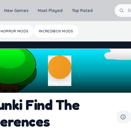
New Games
Most Played
Top Rated
HORROR MODS
INCREDIBOX MODS
Play Now
unki Find The
ferences