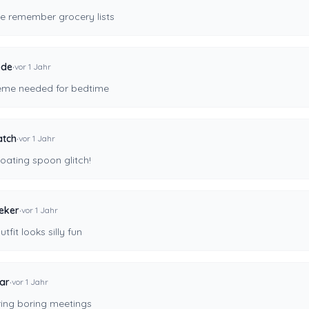
e remember grocery lists
·
ode
vor 1 Jahr
eme needed for bedtime
·
atch
vor 1 Jahr
oating spoon glitch!
·
eker
vor 1 Jahr
tfit looks silly fun
·
tar
vor 1 Jahr
ring boring meetings