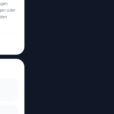
ngen
gen oder
 den