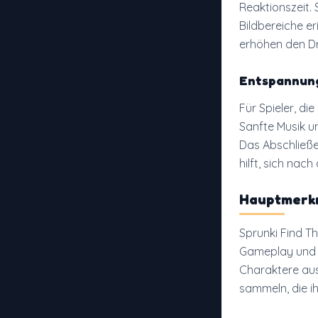
Reaktionszeit. 
Bildbereiche e
erhöhen den Dr
Entspannun
Für Spieler, di
Sanfte Musik u
Das Abschließe
hilft, sich na
Hauptmerkm
Sprunki Find T
Gameplay und n
Charaktere aus
sammeln, die ih