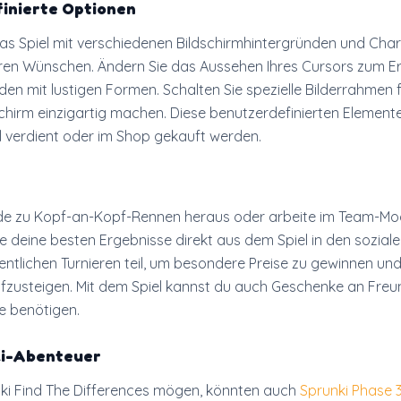
inierte Optionen
das Spiel mit verschiedenen Bildschirmhintergründen und Char
hren Wünschen. Ändern Sie das Aussehen Ihres Cursors zum E
en mit lustigen Formen. Schalten Sie spezielle Bilderrahmen fr
dschirm einzigartig machen. Diese benutzerdefinierten Elemen
l verdient oder im Shop gekauft werden.
de zu Kopf-an-Kopf-Rennen heraus oder arbeite im Team-M
e deine besten Ergebnisse direkt aus dem Spiel in den soziale
tlichen Turnieren teil, um besondere Preise zu gewinnen und
ufzusteigen. Mit dem Spiel kannst du auch Geschenke an Fre
fe benötigen.
ki-Abenteuer
nki Find The Differences mögen, könnten auch
Sprunki Phase 