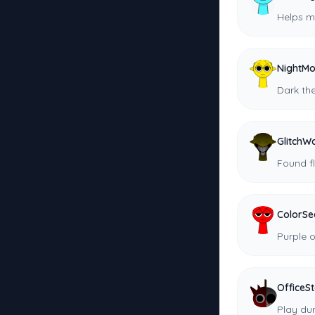
Helps m
NightM
Dark th
GlitchW
Found fl
ColorSe
Purple ou
OfficeS
Play du