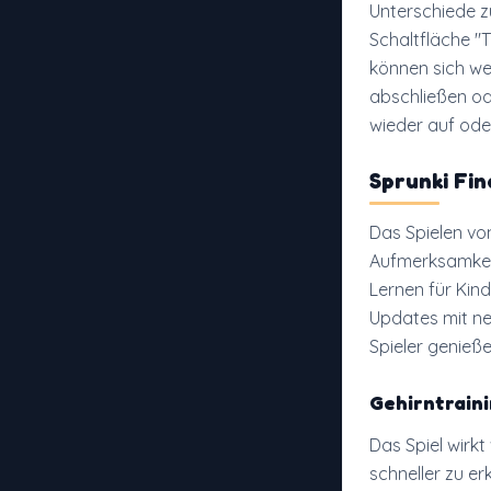
Unterschiede zu
Schaltfläche "T
können sich we
abschließen od
wieder auf ode
Sprunki Fin
Das Spielen vo
Aufmerksamkeit
Lernen für Ki
Updates mit neu
Spieler genieße
Gehirntrain
Das Spiel wirkt
schneller zu e