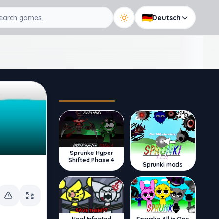
🇩🇪
Deutsch
Trending
Sprunke Hyper
Shifted Phase 4
Sprunki mods
Sprunke All in One
Heal Infected