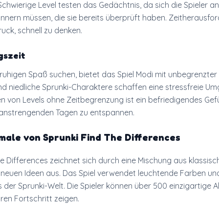
Schwierige Level testen das Gedächtnis, da sich die Spieler an
rinnern müssen, die sie bereits überprüft haben. Zeitherausf
uck, schnell zu denken.
gszeit
e ruhigen Spaß suchen, bietet das Spiel Modi mit unbegrenzter 
nd niedliche Sprunki-Charaktere schaffen eine stressfreie U
n von Levels ohne Zeitbegrenzung ist ein befriedigendes Gef
ch anstrengenden Tagen zu entspannen.
ale von Sprunki Find The Differences
he Differences zeichnet sich durch eine Mischung aus klassis
euen Ideen aus. Das Spiel verwendet leuchtende Farben und
 der Sprunki-Welt. Die Spieler können über 500 einzigartige 
ren Fortschritt zeigen.