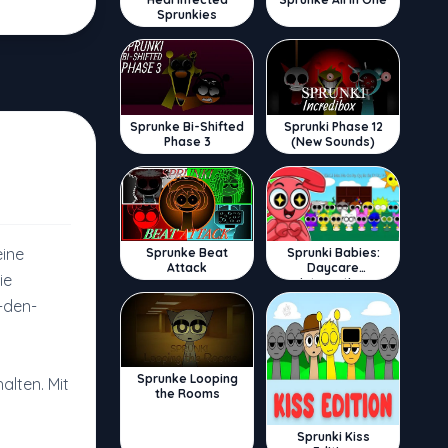
Sprunkies
Sprunke Bi-Shifted
Sprunki Phase 12
Phase 3
(New Sounds)
eine
Sprunke Beat
Sprunki Babies:
Attack
Daycare
ie
Interactive
-den-
Sprunke Looping
alten. Mit
the Rooms
Sprunki Kiss