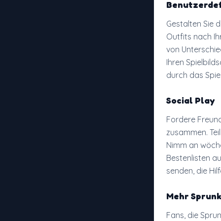
Benutzerdef
Gestalten Sie 
Outfits nach I
von Unterschied
Ihren Spielbil
durch das Spie
Social Play
Fordere Freun
zusammen. Teil
Nimm an wöchen
Bestenlisten a
senden, die Hil
Mehr Sprun
Fans, die Spru