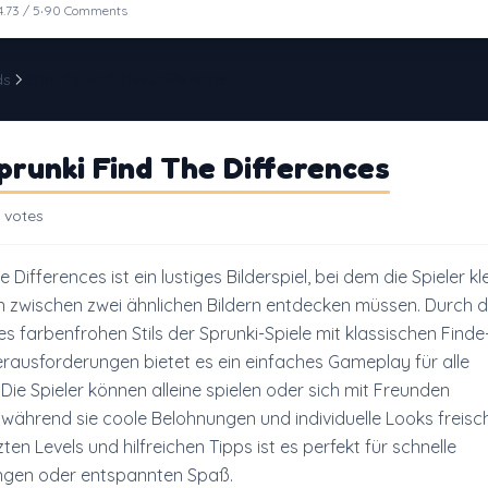
·
4.73 / 5
90 Comments
ds
Sprunki Find The Differences
runki Find The Differences
 votes
 Differences ist ein lustiges Bilderspiel, bei dem die Spieler kl
zwischen zwei ähnlichen Bildern entdecken müssen. Durch d
s farbenfrohen Stils der Sprunki-Spiele mit klassischen Finde
rausforderungen bietet es ein einfaches Gameplay für alle
Die Spieler können alleine spielen oder sich mit Freunden
ährend sie coole Belohnungen und individuelle Looks freisch
zten Levels und hilfreichen Tipps ist es perfekt für schnelle
gen oder entspannten Spaß.