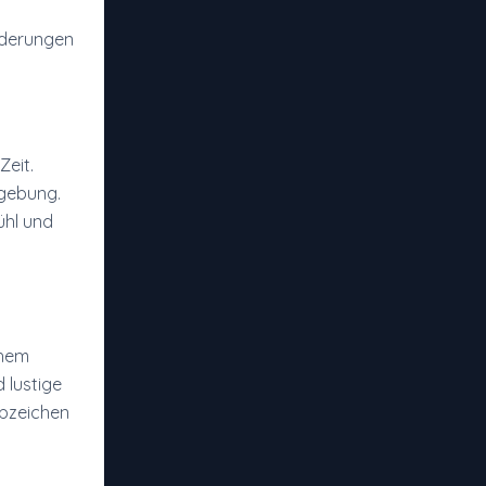
orderungen
Zeit.
mgebung.
ühl und
chem
 lustige
Abzeichen