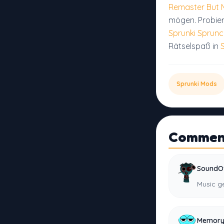
Remaster But M
mögen. Probie
Sprunki Sprun
Rätselspaß in
Sprunki Mods
Commen
SoundO
Music ge
Memory