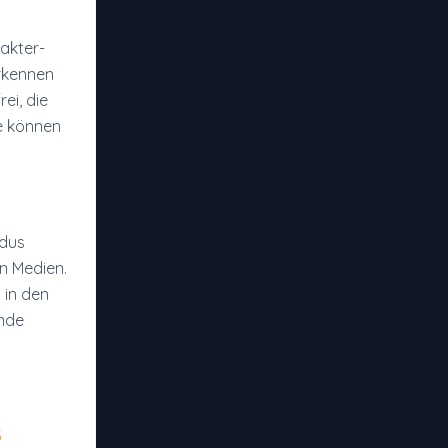
akter-
rkennen
ei, die
te können
odus
n Medien.
 in den
unde
3