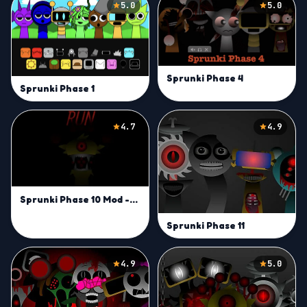
5.0
5.0
Sprunki Phase 4
Sprunki Phase 1
4.7
4.9
Sprunki Phase 10 Mod -Play on Sprunki Incredibox Game
Sprunki Phase 11
4.9
5.0