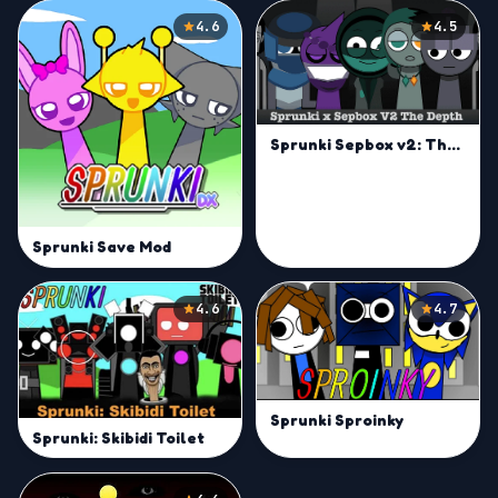
4.6
4.5
Sprunki Sepbox v2: The Depth
Sprunki Save Mod
4.6
4.7
Sprunki Sproinky
Sprunki: Skibidi Toilet