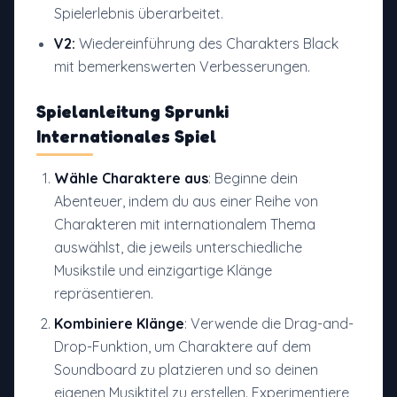
Spielerlebnis überarbeitet.
V2:
Wiedereinführung des Charakters Black
mit bemerkenswerten Verbesserungen.
Spielanleitung Sprunki
Internationales Spiel
Wähle Charaktere aus
: Beginne dein
Abenteuer, indem du aus einer Reihe von
Charakteren mit internationalem Thema
auswählst, die jeweils unterschiedliche
Musikstile und einzigartige Klänge
repräsentieren.
Kombiniere Klänge
: Verwende die Drag-and-
Drop-Funktion, um Charaktere auf dem
Soundboard zu platzieren und so deinen
eigenen Musiktitel zu erstellen. Experimentiere