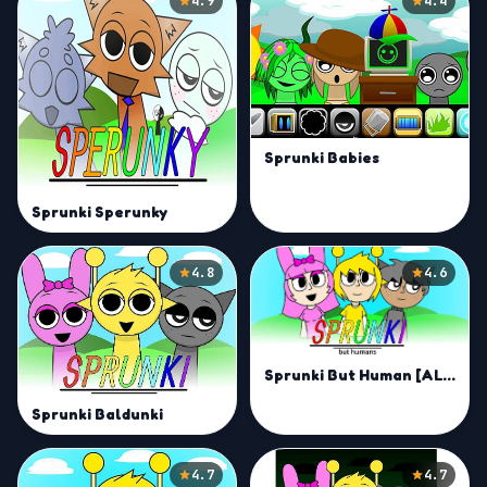
4.9
4.4
Sprunki Babies
Sprunki Sperunky
4.8
4.6
Sprunki But Human [ALL CHARACTERS]
Sprunki Baldunki
4.7
4.7