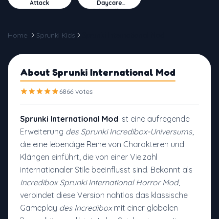
Attack
Daycare
Interactive
Home
Sprunki Kids
Sprunki International Mod
About Sprunki International Mod
6866 votes
Sprunki International Mod
ist eine aufregende
Erweiterung
des Sprunki Incredibox-Universums
,
die eine lebendige Reihe von Charakteren und
Klängen einführt, die von einer Vielzahl
internationaler Stile beeinflusst sind. Bekannt als
Incredibox Sprunki International Horror Mod
,
verbindet diese Version nahtlos das klassische
Gameplay
des Incredibox
mit einer globalen