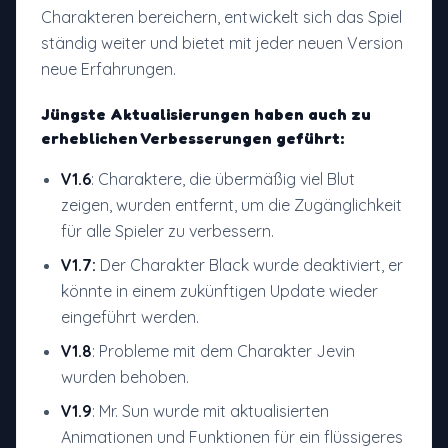
Charakteren bereichern, entwickelt sich das Spiel
ständig weiter und bietet mit jeder neuen Version
neue Erfahrungen.
Jüngste Aktualisierungen haben auch zu
erheblichen Verbesserungen geführt:
V1.6
: Charaktere, die übermäßig viel Blut
zeigen, wurden entfernt, um die Zugänglichkeit
für alle Spieler zu verbessern.
V1.7:
Der Charakter Black wurde deaktiviert, er
könnte in einem zukünftigen Update wieder
eingeführt werden.
V1.8
: Probleme mit dem Charakter Jevin
wurden behoben.
V1.9
: Mr. Sun wurde mit aktualisierten
Animationen und Funktionen für ein flüssigeres