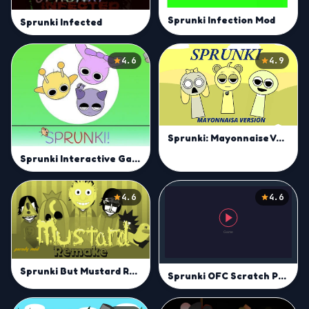
Sprunki Infection Mod
Sprunki Infected
4.6
4.9
Sprunki: Mayonnaise Version
Sprunki Interactive Game
4.6
4.6
Sprunki But Mustard Remake
Sprunki OFC Scratch Port