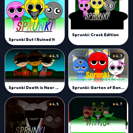
Sprunki: Crack Edition
Sprunki But I Ruined It
4.5
4.7
Sprunki: Garten of Banban Reskin
Sprunki Death is Near Mod
4.5
4.7