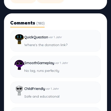
Comments
(180)
·
QuickQuestion
vor 1 Jahr
Where's the donation link?
·
SmoothGameplay
vor 1 Jahr
No lag, runs perfectly
·
ChildFriendly
vor 1 Jahr
Safe and educational