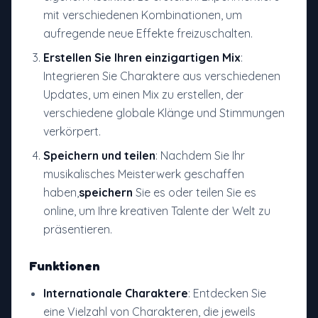
mit verschiedenen Kombinationen, um
aufregende neue Effekte freizuschalten.
Erstellen Sie Ihren einzigartigen Mix
:
Integrieren Sie Charaktere aus verschiedenen
Updates, um einen Mix zu erstellen, der
verschiedene globale Klänge und Stimmungen
verkörpert.
Speichern und teilen
: Nachdem Sie Ihr
musikalisches Meisterwerk geschaffen
haben,
speichern
Sie es oder teilen Sie es
online, um Ihre kreativen Talente der Welt zu
präsentieren.
Funktionen
Internationale Charaktere
: Entdecken Sie
eine Vielzahl von Charakteren, die jeweils