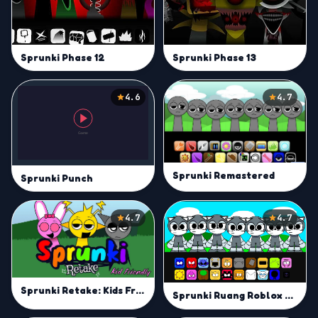
Sprunki Phase 12
Sprunki Phase 13
4.6
4.7
Sprunki Remastered
Sprunki Punch
4.7
4.7
Sprunki Retake: Kids Friendly
Sprunki Ruang Roblox Animation