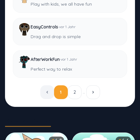
Play with kids, we all have fun
·
EasyControls
vor 1 Jahr
Drag and drop is simple
·
AfterWorkFun
vor 1 Jahr
Perfect way to relax
1
2
…
Related Games