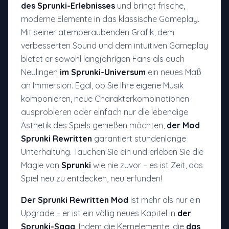
des Sprunki-Erlebnisses
und bringt frische,
moderne Elemente in das klassische Gameplay.
Mit seiner atemberaubenden Grafik, dem
verbesserten Sound und dem intuitiven Gameplay
bietet er sowohl langjährigen Fans als auch
Neulingen
im Sprunki-Universum
ein neues Maß
an Immersion. Egal, ob Sie Ihre eigene Musik
komponieren, neue Charakterkombinationen
ausprobieren oder einfach nur die lebendige
Ästhetik des Spiels genießen möchten,
der Mod
Sprunki Rewritten
garantiert stundenlange
Unterhaltung. Tauchen Sie ein und erleben Sie die
Magie von
Sprunki
wie nie zuvor – es ist Zeit, das
Spiel neu zu entdecken, neu erfunden!
Der Sprunki Rewritten Mod
ist mehr als nur ein
Upgrade – er ist ein völlig neues Kapitel in
der
Sprunki-Saga
. Indem die Kernelemente, die
das