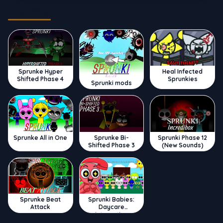
Trending
Sprunke Hyper
Heal Infected
Shifted Phase 4
Sprunkies
Sprunki mods
Sprunke All in One
Sprunke Bi-
Sprunki Phase 12
Shifted Phase 3
(New Sounds)
Sprunke Beat
Sprunki Babies:
Attack
Daycare
Interactive