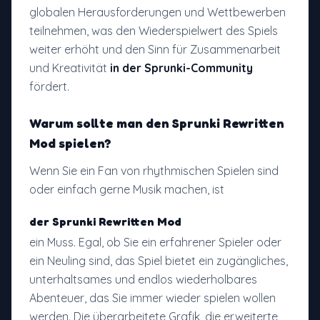
globalen Herausforderungen und Wettbewerben
teilnehmen, was den Wiederspielwert des Spiels
weiter erhöht und den Sinn für Zusammenarbeit
und Kreativität
in der Sprunki-Community
fördert.
Warum sollte man
den Sprunki Rewritten
Mod
spielen?
Wenn Sie ein Fan von rhythmischen Spielen sind
oder einfach gerne Musik machen, ist
der Sprunki Rewritten Mod
ein Muss. Egal, ob Sie ein erfahrener Spieler oder
ein Neuling sind, das Spiel bietet ein zugängliches,
unterhaltsames und endlos wiederholbares
Abenteuer, das Sie immer wieder spielen wollen
werden. Die überarbeitete Grafik, die erweiterte