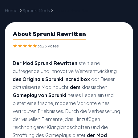
Home
Sprunki Mods
Sprunki Rewritten
About Sprunki Rewritten
3626 votes
Der Mod Sprunki Rewritten
stellt eine
aufregende und innovative Weiterentwicklung
des Originals Sprunki Incredibox
dar. Dieser
aktualisierte Mod haucht
dem
klassischen
Gameplay von Sprunki
neues Leben ein und
bietet eine frische, moderne Variante eines
vertrauten Erlebnisses. Durch die Verbesserung
der visuellen Elemente, das Hinzufügen
reichhaltigerer Klanglandschaften und die
Straffung des Gameplays bietet
der Mod