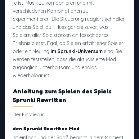
je ist, Musik zu komponieren und mit
verschiedenen Kombinationen zu
experimentieren. Die Steuerung reagiert schneller
und das Spiel läuft flüssiger als zuvor, was
Spielern aller Spielstärken ein fesselnderes
Erlebnis bietet. Egal, ob Sie ein erfahrener Spieler
oder ein Neuling
im Sprunki-Universum
sind, Sie
werden feststellen, dass die aktualisierte Mod
zugänglich, unterhaltsam und endlos
wiederholbar ist.
Anleitung zum Spielen
des Spiels
Sprunki Rewritten
Der Einstieg in
den Sprunki Rewritten Mod
ist einfach und der Spaß beginnt in dem Moment,