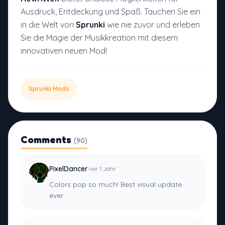
Ausdruck, Entdeckung und Spaß. Tauchen Sie ein
in die Welt von
Sprunki
wie nie zuvor und erleben
Sie die Magie der Musikkreation mit diesem
innovativen neuen Mod!
Sprunki Mods
Comments
(90)
·
PixelDancer
vor 1 Jahr
Colors pop so much! Best visual update
ever