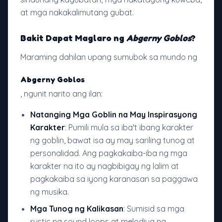
at mga nakakalimutang gubat.
Bakit Dapat Maglaro ng
Abgerny Goblos
?
Maraming dahilan upang sumubok sa mundo ng
Abgerny Goblos
, ngunit narito ang ilan:
Natanging Mga Goblin na May Inspirasyong
Karakter
: Pumili mula sa iba't ibang karakter
ng goblin, bawat isa ay may sariling tunog at
personalidad. Ang pagkakaiba-iba ng mga
karakter na ito ay nagbibigay ng lalim at
pagkakaiba sa iyong karanasan sa paggawa
ng musika.
Mga Tunog ng Kalikasan
: Sumisid sa mga
rustic na sound loops at melodiya na