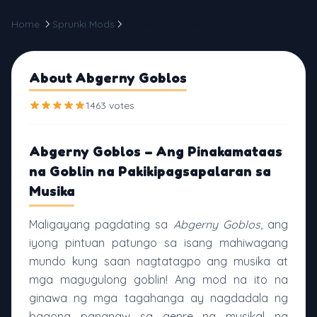
Home
Sprunki Mods
Abgerny Goblos
About Abgerny Goblos
1463 votes
Abgerny Goblos – Ang Pinakamataas
na Goblin na Pakikipagsapalaran sa
Musika
Maligayang pagdating sa
Abgerny Goblos
, ang
iyong pintuan patungo sa isang mahiwagang
mundo kung saan nagtatagpo ang musika at
mga magugulong goblin! Ang mod na ito na
ginawa ng mga tagahanga ay nagdadala ng
bagong pananaw sa genre ng musikal na