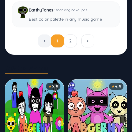
·
EarthyTones
1 taon ang nakalipas
Best color palette in any music game
1
2
…
Related Games
5.0
4.8