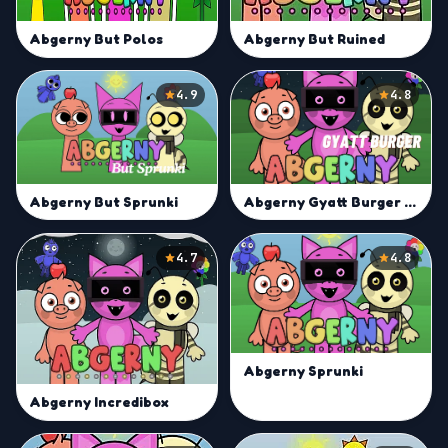
Abgerny But Polos
Abgerny But Ruined
4.9
4.8
Abgerny Gyatt Burger Mod
Abgerny But Sprunki
4.7
4.8
Abgerny Sprunki
Abgerny Incredibox