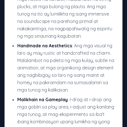
plucks, at mga bulong ng plauta. Ang mga
tunog na ito ay lumilikha ng isang immersive
na soundscape na parehong primal at
nakakaintriga, na nagpapahiwatig ng espiritu
ng mga sinaunang kagubatan.
Handmade na Aesthetics
: Ang mga visual ng
laro ay may rustic at handcrafted na charm.
Malalambot na paleta ng mga kulay, subtle na
animation, at mga organikong design element
ang nagbibigay sa laro ng isang mainit at
homey na pakiramdam na sumasalamin sa
mga tunog ng kalikasan.
Malikhain na Gameplay
: I-drag at i-drop ang
mga goblin sa play area, i-adjust ang kanilang
mga tunog, at mag-eksperimento sa iba't
ibang kombinasyon upang lumikha ng iyong