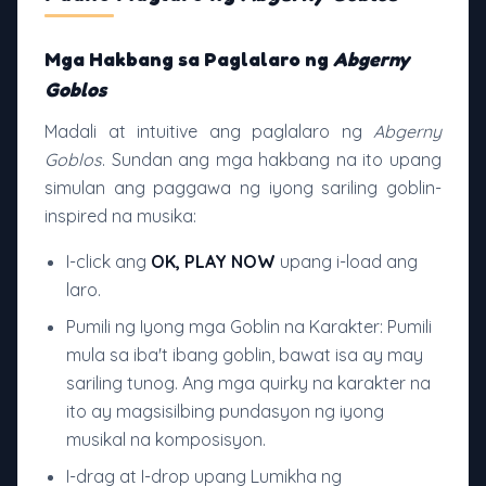
Mga Hakbang sa Paglalaro ng
Abgerny
Goblos
Madali at intuitive ang paglalaro ng
Abgerny
Goblos
. Sundan ang mga hakbang na ito upang
simulan ang paggawa ng iyong sariling goblin-
inspired na musika:
I-click ang
OK, PLAY NOW
upang i-load ang
laro.
Pumili ng Iyong mga Goblin na Karakter: Pumili
mula sa iba't ibang goblin, bawat isa ay may
sariling tunog. Ang mga quirky na karakter na
ito ay magsisilbing pundasyon ng iyong
musikal na komposisyon.
I-drag at I-drop upang Lumikha ng