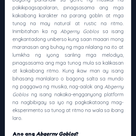
pakikipagsapalaran, pinagsasama ang mga
kakaibang karakter na parang goblin at mga
tunog na may natural at rustic na ritmo.
Inimbitahan ka ng
Abgerny Goblos
sa isang
engkantadong uniberso kung saan maaari mong
maranasan ang buhay ng mga nilalang na ito at
lumikha ng iyong sariling mga melodiya,
pinagsasama ang mga tunog mula sa kalikasan
at kakaibang ritmo. Kung ikaw man ay isang
bihasang manlalaro o bagong salta sa mundo
ng paggawa ng musika, nag-aalok ang
Abgerny
Goblos
ng isang nakaka-engganyong platform
na nagbibigay sa iyo ng pagkakataong mag-
eksperimento sa tunog at ritmo na wala sa ibang
laro.
Ano ang
Abgerny Goblos
?