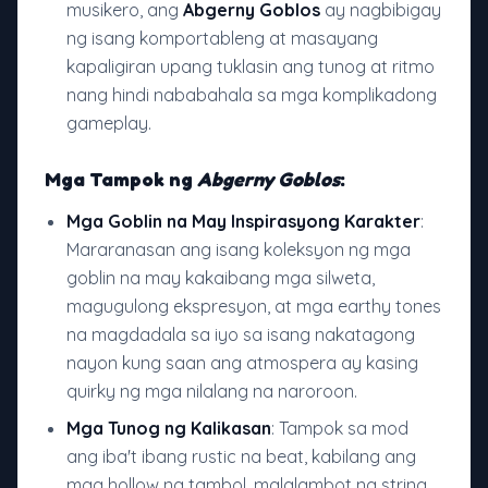
musikero, ang
Abgerny Goblos
ay nagbibigay
ng isang komportableng at masayang
kapaligiran upang tuklasin ang tunog at ritmo
nang hindi nababahala sa mga komplikadong
gameplay.
Mga Tampok ng
Abgerny Goblos
:
Mga Goblin na May Inspirasyong Karakter
:
Mararanasan ang isang koleksyon ng mga
goblin na may kakaibang mga silweta,
magugulong ekspresyon, at mga earthy tones
na magdadala sa iyo sa isang nakatagong
nayon kung saan ang atmospera ay kasing
quirky ng mga nilalang na naroroon.
Mga Tunog ng Kalikasan
: Tampok sa mod
ang iba't ibang rustic na beat, kabilang ang
mga hollow na tambol, malalambot na string