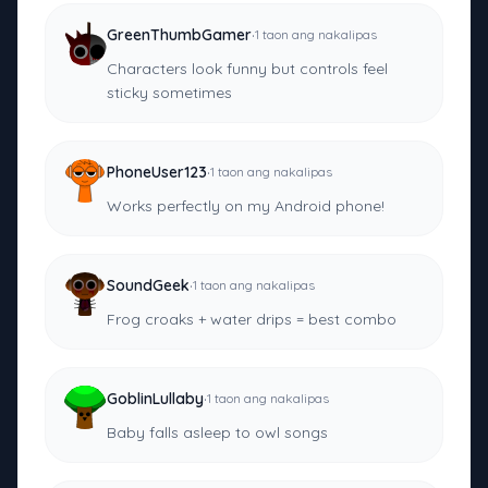
·
GreenThumbGamer
1 taon ang nakalipas
Characters look funny but controls feel
sticky sometimes
·
PhoneUser123
1 taon ang nakalipas
Works perfectly on my Android phone!
·
SoundGeek
1 taon ang nakalipas
Frog croaks + water drips = best combo
·
GoblinLullaby
1 taon ang nakalipas
Baby falls asleep to owl songs