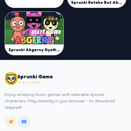
Sprunki Retake But Abgerny
4.4
Sprunki Abgerny Gyatt Burger | Mix Sprunki Beats Now
Sprunki Game
MUSIC GAMES
Enjoy amazing music games with adorable Sprunki
characters. Play instantly in your browser - no download
required!