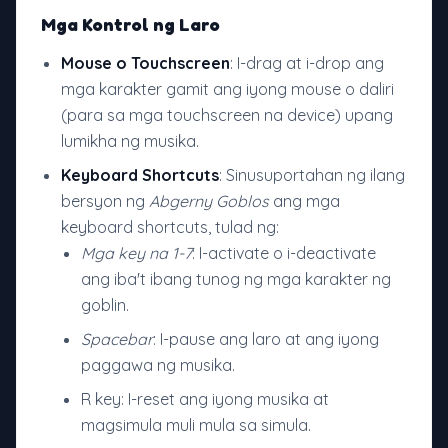
Mga Kontrol ng Laro
Mouse o Touchscreen
: I-drag at i-drop ang
mga karakter gamit ang iyong mouse o daliri
(para sa mga touchscreen na device) upang
lumikha ng musika.
Keyboard Shortcuts
: Sinusuportahan ng ilang
bersyon ng
Abgerny Goblos
ang mga
keyboard shortcuts, tulad ng:
Mga key na 1-7
: I-activate o i-deactivate
ang iba't ibang tunog ng mga karakter ng
goblin.
Spacebar
: I-pause ang laro at ang iyong
paggawa ng musika.
R key: I-reset ang iyong musika at
magsimula muli mula sa simula.