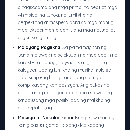
pinagsasama ang mga primal na beat at mga
whimsical na tunog, na lumilikha ng
perpektong atmospera para sa mga mahilig
mag-eksperimento gamit ang mga natural at
organikong tunog.
Malayang Paglikha
: Sa pamamagitan ng
isang malawak na seleksyon ng mga goblin na
karakter at tunog, nag-aalok ang mod ng
kalayaan upang lumikha ng musika mula sa
mga simpleng himig hanggang sa mga
komplikadong komposisyon. Ang bukas na
platform ay nagbigay daan para sa walang
katapusang mga posibilidad ng malikhaing
pagpapahayag.
Masaya at Nakaka-relax
: Kung ikaw man ay
isang casual gamer o isang dedikadong