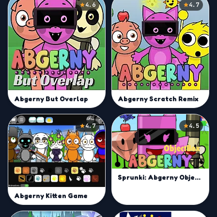
4.6
4.7
Abgerny But Overlap
Abgerny Scratch Remix
4.7
4.5
Sprunki: Abgerny Objectbox
Abgerny Kitten Game