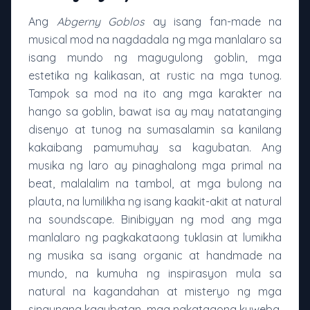
Ang
Abgerny Goblos
ay isang fan-made na
musical mod na nagdadala ng mga manlalaro sa
isang mundo ng magugulong goblin, mga
estetika ng kalikasan, at rustic na mga tunog.
Tampok sa mod na ito ang mga karakter na
hango sa goblin, bawat isa ay may natatanging
disenyo at tunog na sumasalamin sa kanilang
kakaibang pamumuhay sa kagubatan. Ang
musika ng laro ay pinaghalong mga primal na
beat, malalalim na tambol, at mga bulong na
plauta, na lumilikha ng isang kaakit-akit at natural
na soundscape. Binibigyan ng mod ang mga
manlalaro ng pagkakataong tuklasin at lumikha
ng musika sa isang organic at handmade na
mundo, na kumuha ng inspirasyon mula sa
natural na kagandahan at misteryo ng mga
sinaunang kagubatan, mga nakatagong kuweba,