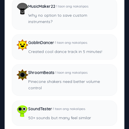
·
MusicMaker22
1 taon ang nakalipas
Why no option to save custom
instruments?
·
GoblinDancer
1 taon ang nakalipas
Created cool dance track in 5 minutes!
·
ShroomBeats
1 taon ang nakalipas
Pinecone shakers need better volume
control
·
SoundTester
1 taon ang nakalipas
50+ sounds but many feel similar