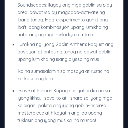
Soundscapes: Ilagay ang mga goblin sa play
area, bawat isa ay magpapa-activate ng
ibang tunog. Mag-eksperimento gamit ang
iba't ibang kombinasyon upang lumikha ng
natatanging mga melodiya at ritmo.
Lumikha ng Iyong Goblin Anthem: I-adjust ang
posisyon at antas ng tunog ng bawat goblin
upang lumikha ng isang piyesa ng mus
ika na sumasalamin sa masaya at rustic na
kalikasan ng laro.
I-save at I-share: Kapag nasiyahan ka na sa
iyong likha, i-save ito at i-share sa iyong mga
kaibigan. Ipakita ang iyong goblin-inspired
masterpiece at hikayatin ang iba upang
tuklasin ang iyong musikal na mundo!