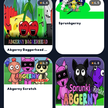
4.6
4.5
Sprunkgerny
Abgerny Baggerhead Mod
4.9
4.8
Abgerny Scratch