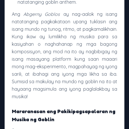
natatanging goblin anthem.
Ang
Abgerny Goblos
ay nag-aalok ng isang
natatanging pagkakataon upang tuklasin ang
isang mundo ng tunog, ritmo, at pagkamalikhain.
Kung ikaw ay lumilikha ng musika para sa
kasiyahan o naghahanap ng mga bagong
komposisyon, ang mod na ito ay nagbibigay ng
isang masayang platform kung saan maaari
mong mag-eksperimento, magpahayag ng iyong
sarili, at ibahagi ang iyong mga likha sa iba.
Sumisid sa makulay na mundo ng goblin na ito at
hayaang magsimula ang iyong paglalakbay sa
musika!
Mararanasan ang Pakikipagsapalaran ng
Musika ng Goblin