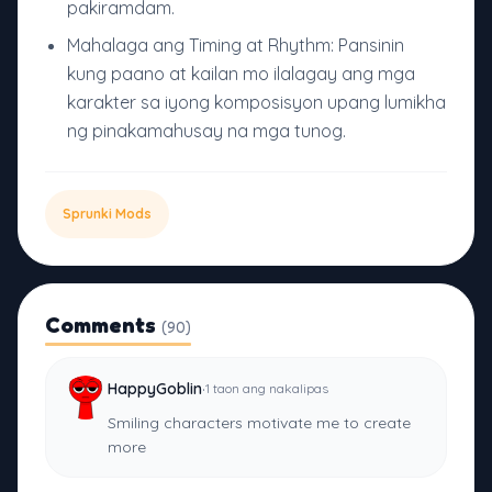
pakiramdam.
Mahalaga ang Timing at Rhythm: Pansinin
kung paano at kailan mo ilalagay ang mga
karakter sa iyong komposisyon upang lumikha
ng pinakamahusay na mga tunog.
Sprunki Mods
Comments
(90)
·
HappyGoblin
1 taon ang nakalipas
Smiling characters motivate me to create
more