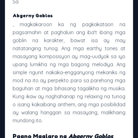
Sa
Abgerny Goblos
, magkakaroon ka ng pagkakataon na
pagsamahin at paghaluin ang iba't ibang mga
goblin na karakter, bawat isa ay may
natatanging tunog. Ang mga earthy tones at
masayang komposisyon ay mag-uudyok sa iyo
upang lumikha ng mga bagong melodiya. Ang
simple ngunit nakaka-engganyong mekaniks ng
mod na ito ay perpekto para sa parehong mga
baguhan at mga bihasang tagalikha ng musika.
Kung ikaw ay naghahanap ng relaxing na tunog
o isang kakaibang anthem, ang mga posibilidad
ay walang hanggan sa masayang, malikhaing
mundong ito.
Paano Maglaro ng
Abgerny Goblos