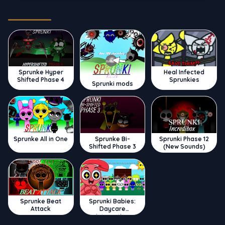
Trending
Sprunke Hyper
Heal Infected
Shifted Phase 4
Sprunkies
Sprunki mods
Sprunke All in One
Sprunke Bi-
Sprunki Phase 12
Shifted Phase 3
(New Sounds)
Sprunke Beat
Sprunki Babies:
Attack
Daycare
Interactive